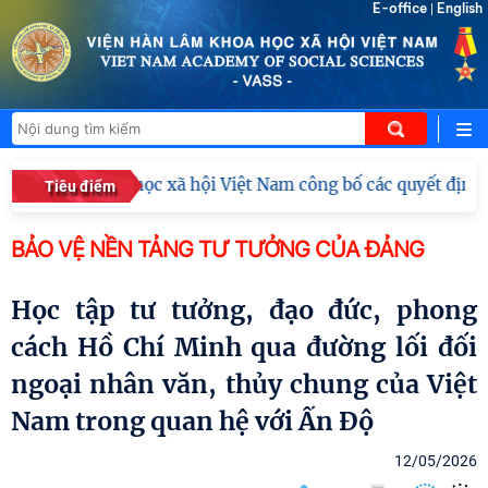
E-office
English
|
Hàn lâm Khoa học xã hội Việt Nam công bố các quyết định về 
Tiêu điểm
BẢO VỆ NỀN TẢNG TƯ TƯỞNG CỦA ĐẢNG
Học tập tư tưởng, đạo đức, phong
cách Hồ Chí Minh qua đường lối đối
ngoại nhân văn, thủy chung của Việt
Nam trong quan hệ với Ấn Độ
12/05/2026