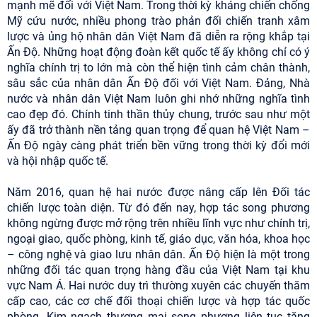
mạnh mẽ đối với Việt Nam. Trong thời kỳ kháng chiến chống
Mỹ cứu nước, nhiều phong trào phản đối chiến tranh xâm
lược và ủng hộ nhân dân Việt Nam đã diễn ra rộng khắp tại
Ấn Độ. Những hoạt động đoàn kết quốc tế ấy không chỉ có ý
nghĩa chính trị to lớn mà còn thể hiện tình cảm chân thành,
sâu sắc của nhân dân Ấn Độ đối với Việt Nam. Đảng, Nhà
nước và nhân dân Việt Nam luôn ghi nhớ những nghĩa tình
cao đẹp đó. Chính tinh thần thủy chung, trước sau như một
ấy đã trở thành nền tảng quan trọng để quan hệ Việt Nam –
Ấn Độ ngày càng phát triển bền vững trong thời kỳ đổi mới
và hội nhập quốc tế.
Năm 2016, quan hệ hai nước được nâng cấp lên Đối tác
chiến lược toàn diện. Từ đó đến nay, hợp tác song phương
không ngừng được mở rộng trên nhiều lĩnh vực như chính trị,
ngoại giao, quốc phòng, kinh tế, giáo dục, văn hóa, khoa học
– công nghệ và giao lưu nhân dân. Ấn Độ hiện là một trong
những đối tác quan trọng hàng đầu của Việt Nam tại khu
vực Nam Á. Hai nước duy trì thường xuyên các chuyến thăm
cấp cao, các cơ chế đối thoại chiến lược và hợp tác quốc
phòng. Kim ngạch thương mại song phương liên tục tăng