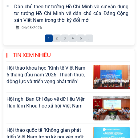
Đảng Cộng sản Trung Quốc và Đảng
Dân chủ theo tư tưởng Hồ Chí Minh và sự vận dụng
Cộng sản Việt Nam trong lãnh đạo
tư tưởng Hồ Chí Minh về dân chủ của Đảng Cộng
sự nghiệp xây dựng chủ nghĩa xã hội
sản Việt Nam trong thời kỳ đổi mới
Hội nghị Lãnh đạo Viện Hàn lâm
04/08/2026
Khoa học xã hội Việt Nam làm việc
1
2
3
4
5
...
với Ban Chủ nhiệm các Chương trình
khoa học và công nghệ trọng điểm
cấp Bộ
TIN XEM NHIỀU
Hội thảo khoa học "Kinh tế Việt Nam
6 tháng đầu năm 2026: Thách thức,
động lực và triển vọng phát triển"
Hội nghị Ban Chỉ đạo về dữ liệu Viện
Hàn lâm Khoa học xã hội Việt Nam
Hội thảo quốc tế "Không gian phát
triển Việt Nam trong kỷ nguyên mới: