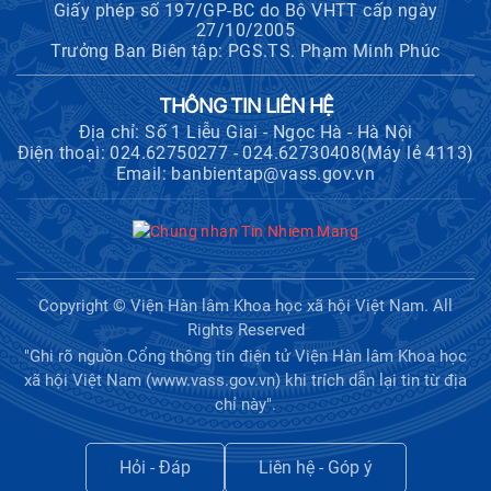
Giấy phép số 197/GP-BC do Bộ VHTT cấp ngày
27/10/2005
Trưởng Ban Biên tập: PGS.TS. Phạm Minh Phúc
THÔNG TIN LIÊN HỆ
Địa chỉ: Số 1 Liễu Giai - Ngọc Hà - Hà Nội
Điện thoại: 024.62750277 - 024.62730408(Máy lẻ 4113)
Email: banbientap@vass.gov.vn
Copyright © Viện Hàn lâm Khoa học xã hội Việt Nam. All
Rights Reserved
"Ghi rõ nguồn Cổng thông tin điện tử Viện Hàn lâm Khoa học
xã hội Việt Nam (www.vass.gov.vn) khi trích dẫn lại tin từ địa
chỉ này".
Hỏi - Đáp
Liên hệ - Góp ý