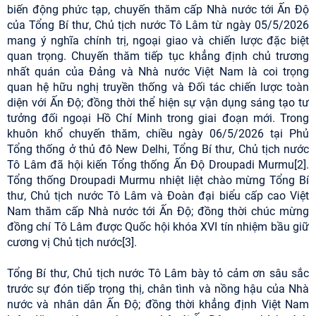
biến động phức tạp, chuyến thăm cấp Nhà nước tới Ấn Độ
của Tổng Bí thư, Chủ tịch nước Tô Lâm từ ngày 05/5/2026
mang ý nghĩa chính trị, ngoại giao và chiến lược đặc biệt
quan trọng. Chuyến thăm tiếp tục khẳng định chủ trương
nhất quán của Đảng và Nhà nước Việt Nam là coi trọng
quan hệ hữu nghị truyền thống và Đối tác chiến lược toàn
diện với Ấn Độ; đồng thời thể hiện sự vận dụng sáng tạo tư
tưởng đối ngoại Hồ Chí Minh trong giai đoạn mới. Trong
khuôn khổ chuyến thăm, chiều ngày 06/5/2026 tại Phủ
Tổng thống ở thủ đô New Delhi, Tổng Bí thư, Chủ tịch nước
Tô Lâm đã hội kiến Tổng thống Ấn Độ Droupadi Murmu[2].
Tổng thống Droupadi Murmu nhiệt liệt chào mừng Tổng Bí
thư, Chủ tịch nước Tô Lâm và Đoàn đại biểu cấp cao Việt
Nam thăm cấp Nhà nước tới Ấn Độ; đồng thời chúc mừng
đồng chí Tô Lâm được Quốc hội khóa XVI tín nhiệm bầu giữ
cương vị Chủ tịch nước[3].
Tổng Bí thư, Chủ tịch nước Tô Lâm bày tỏ cảm ơn sâu sắc
trước sự đón tiếp trọng thị, chân tình và nồng hậu của Nhà
nước và nhân dân Ấn Độ; đồng thời khẳng định Việt Nam