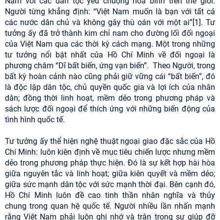
Nam với các dân tộc yêu chuộng hòa bình trên thế giới.
Người từng khẳng định: “Việt Nam muốn là bạn với tất cả
các nước dân chủ và không gây thù oán với một ai”[1]. Tư
tưởng ấy đã trở thành kim chỉ nam cho đường lối đối ngoại
của Việt Nam qua các thời kỳ cách mạng. Một trong những
tư tưởng nổi bật nhất của Hồ Chí Minh về đối ngoại là
phương châm “Dĩ bất biến, ứng vạn biến”. Theo Người, trong
bất kỳ hoàn cảnh nào cũng phải giữ vững cái “bất biến”, đó
là độc lập dân tộc, chủ quyền quốc gia và lợi ích của nhân
dân; đồng thời linh hoạt, mềm dẻo trong phương pháp và
sách lược đối ngoại để thích ứng với những biến động của
tình hình quốc tế.
Tư tưởng ấy thể hiện nghệ thuật ngoại giao đặc sắc của Hồ
Chí Minh: luôn kiên định về mục tiêu chiến lược nhưng mềm
dẻo trong phương pháp thực hiện. Đó là sự kết hợp hài hòa
giữa nguyên tắc và linh hoạt; giữa kiên quyết và mềm dẻo;
giữa sức mạnh dân tộc với sức mạnh thời đại. Bên cạnh đó,
Hồ Chí Minh luôn đề cao tinh thần nhân nghĩa và thủy
chung trong quan hệ quốc tế. Người nhiều lần nhấn mạnh
rằng Việt Nam phải luôn ghi nhớ và trân trọng sự giúp đỡ