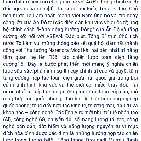
luôn đặt ưu tiên cao cho quan hệ với Ấn Độ trong chính sách
đối ngoại của mình[4]. Tại cuộc hội kiến, Tổng Bí thư, Chủ
tịch nước Tô Lâm nhấn mạnh Việt Nam ủng hộ vai trò ngày
càng lớn của Ấn Độ tại các diễn đàn khu vực và quốc tế; ủng
hộ chính sách “Hành động hướng Đông” của Ấn Độ và tăng
cường kết nối với ASEAN. Đặc biệt, Tổng Bí thư, Chủ tịch
nước Tô Lâm vui mừng thông báo kết quả hội đàm rất thành
công với Thủ tướng Narendra Modi khi hai bên nhất trí nâng
tầm quan hệ lên “Đối tác chiến lược toàn diện tăng
cường”[5]. Đây là bước phát triển mới mang ý nghĩa chiến
lược sâu sắc, phản ánh sự tin cậy chính trị cao và quyết tâm
tăng cường hợp tác toàn diện giữa hai quốc gia trong bối
cảnh tình hình khu vực và thế giới có nhiều thay đổi. Hai
nước nhất trí tiếp tục tăng cường trao đổi đoàn cấp cao; mở
rộng hợp tác quốc phòng, đặc biệt là hợp tác công nghiệp
quốc phòng; thúc đẩy hợp tác kinh tế, thương mại, đầu tư và
khoa học – công nghệ. Các lĩnh vực mới như trí tuệ nhân tạo
(AI), công nghệ 6G, chuyển đổi số, năng lượng tái tạo, công
nghệ bán dẫn, đất hiếm và năng lượng nguyên tử vì mục
đích hòa bình được xác định là những hướng hợp tác chiến
lược trong tương lai[6]. Tổng thống Droupadi Murmu đánh