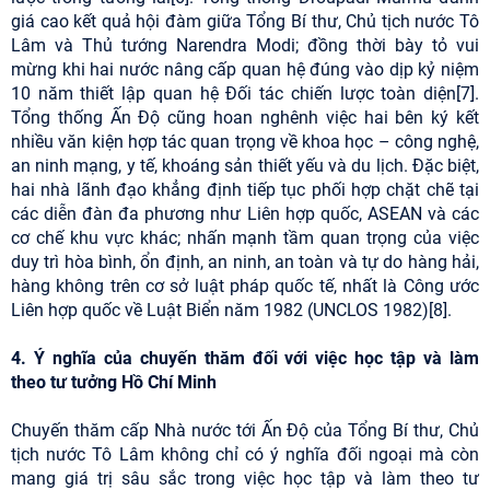
giá cao kết quả hội đàm giữa Tổng Bí thư, Chủ tịch nước Tô
Lâm và Thủ tướng Narendra Modi; đồng thời bày tỏ vui
mừng khi hai nước nâng cấp quan hệ đúng vào dịp kỷ niệm
10 năm thiết lập quan hệ Đối tác chiến lược toàn diện[7].
Tổng thống Ấn Độ cũng hoan nghênh việc hai bên ký kết
nhiều văn kiện hợp tác quan trọng về khoa học – công nghệ,
an ninh mạng, y tế, khoáng sản thiết yếu và du lịch. Đặc biệt,
hai nhà lãnh đạo khẳng định tiếp tục phối hợp chặt chẽ tại
các diễn đàn đa phương như Liên hợp quốc, ASEAN và các
cơ chế khu vực khác; nhấn mạnh tầm quan trọng của việc
duy trì hòa bình, ổn định, an ninh, an toàn và tự do hàng hải,
hàng không trên cơ sở luật pháp quốc tế, nhất là Công ước
Liên hợp quốc về Luật Biển năm 1982 (UNCLOS 1982)[8].
4. Ý nghĩa của chuyến thăm đối với việc học tập và làm
theo tư tưởng Hồ Chí Minh
Chuyến thăm cấp Nhà nước tới Ấn Độ của Tổng Bí thư, Chủ
tịch nước Tô Lâm không chỉ có ý nghĩa đối ngoại mà còn
mang giá trị sâu sắc trong việc học tập và làm theo tư