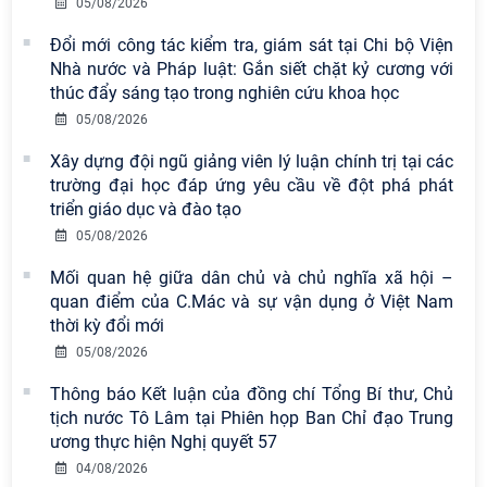
05/08/2026
Viện Hàn lâm Khoa học xã hội Việt
Nam có 02 tác phẩm đạt giải khuyến
Đổi mới công tác kiểm tra, giám sát tại Chi bộ Viện
khích tại Cuộc thi chính luận bảo vệ
Nhà nước và Pháp luật: Gắn siết chặt kỷ cương với
nền tảng tư tưởng của Đảng năm
thúc đẩy sáng tạo trong nghiên cứu khoa học
2026
05/08/2026
Chi bộ Viện Sử học tổ chức Tọa đàm
Xây dựng đội ngũ giảng viên lý luận chính trị tại các
chuyên đề: Đẩy mạnh học tập, thực
trường đại học đáp ứng yêu cầu về đột phá phát
hành tư tưởng, đạo đức, phương
triển giáo dục và đào tạo
pháp, phong cách Hồ Chí Minh trong
05/08/2026
giai đoạn phát triển mới
Mối quan hệ giữa dân chủ và chủ nghĩa xã hội –
Hội thảo khoa học quốc tế “Không
quan điểm của C.Mác và sự vận dụng ở Việt Nam
gian phát triển Việt Nam trong kỷ
thời kỳ đổi mới
nguyên mới: Định hướng chiến lược
05/08/2026
và lựa chọn chính sách” sẽ diễn ra
Thông báo Kết luận của đồng chí Tổng Bí thư, Chủ
vào thứ ba, ngày 28/7/2026
tịch nước Tô Lâm tại Phiên họp Ban Chỉ đạo Trung
Tọa đàm Giao lưu chuyên đề về
ương thực hiện Nghị quyết 57
những kinh nghiệm quan trọng của
04/08/2026