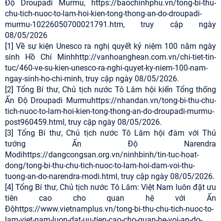
Độ Droupadi Murmu, https://baochinhphu.vn/tong-bi-thu-
chu-tich-nuoc-to-lam-hoi-kien-tong-thong-an-do-droupadi-
murmu-10226050700021791.htm, truy cập ngày
08/05/2026
[1] Về sự kiện Unesco ra nghị quyết kỷ niệm 100 năm ngày
sinh Hồ Chí Minhhttp://vanhoanghean.com.vn/chi-tiet-tin-
tuc/460-ve-su-kien-unesco-ra-nghi-quyet-ky-niem-100-nam-
ngay-sinh-ho-chi-minh, truy cập ngày 08/05/2026.
[2] Tổng Bí thư, Chủ tịch nước Tô Lâm hội kiến Tổng thống
Ấn Độ Droupadi Murmuhttps://nhandan.vn/tong-bi-thu-chu-
tich-nuoc-to-lam-hoi-kien-tong-thong-an-do-droupadi-murmu-
post960459.html, truy cập ngày 08/05/2026.
[3] Tổng Bí thư, Chủ tịch nước Tô Lâm hội đàm với Thủ
tướng Ấn Độ Narendra
Modihttps://dangcongsan.org.vn/ninhbinh/tin-tuc-hoat-
dong/tong-bi-thu-chu-tich-nuoc-to-lam-hoi-dam-voi-thu-
tuong-an-do-narendra-modi.html, truy cập ngày 08/05/2026.
[4] Tổng Bí thư, Chủ tịch nước Tô Lâm: Việt Nam luôn đặt ưu
tiên cao cho quan hệ với Ấn
Độhttps://www.vietnamplus.vn/tong-bi-thu-chu-tich-nuoc-to-
lam-viet-nam-luon-dat-uu-tien-cao-cho-quan-he-voi-an-do-