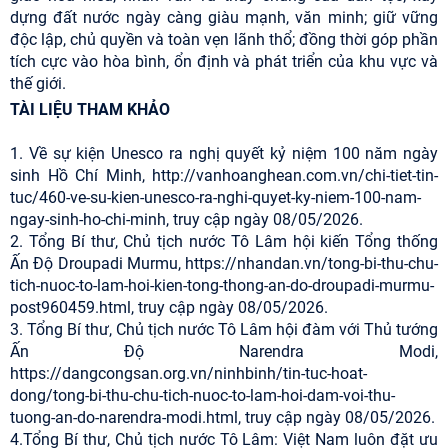
dựng đất nước ngày càng giàu mạnh, văn minh; giữ vững
độc lập, chủ quyền và toàn vẹn lãnh thổ; đồng thời góp phần
tích cực vào hòa bình, ổn định và phát triển của khu vực và
thế giới.
TÀI LIỆU THAM KHẢO
1. Về sự kiện Unesco ra nghị quyết kỷ niệm 100 năm ngày
sinh Hồ Chí Minh, http://vanhoanghean.com.vn/chi-tiet-tin-
tuc/460-ve-su-kien-unesco-ra-nghi-quyet-ky-niem-100-nam-
ngay-sinh-ho-chi-minh, truy cập ngày 08/05/2026.
2. Tổng Bí thư, Chủ tịch nước Tô Lâm hội kiến Tổng thống
Ấn Độ Droupadi Murmu, https://nhandan.vn/tong-bi-thu-chu-
tich-nuoc-to-lam-hoi-kien-tong-thong-an-do-droupadi-murmu-
post960459.html, truy cập ngày 08/05/2026.
3. Tổng Bí thư, Chủ tịch nước Tô Lâm hội đàm với Thủ tướng
Ấn Độ Narendra Modi,
https://dangcongsan.org.vn/ninhbinh/tin-tuc-hoat-
dong/tong-bi-thu-chu-tich-nuoc-to-lam-hoi-dam-voi-thu-
tuong-an-do-narendra-modi.html, truy cập ngày 08/05/2026.
4.Tổng Bí thư, Chủ tịch nước Tô Lâm: Việt Nam luôn đặt ưu