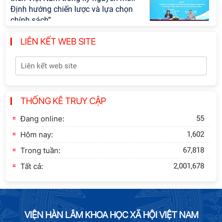
Định hướng chiến lược và lựa chọn
chính sách”
LIÊN KẾT WEB SITE
Khai quật công trường khai thác đá
xây dựng Thành Nhà Hồ ở núi An
Tôn
Thông báo bổ sung về việc tuyển
THỐNG KÊ TRUY CẬP
sinh đào tạo trình độ tiến sĩ đợt 1
năm 2026
Đang online:
55
Hôm nay:
1,602
Trong tuần:
67,818
Tất cả:
2,001,678
VIỆN HÀN LÂM KHOA HỌC XÃ HỘI VIỆT NAM