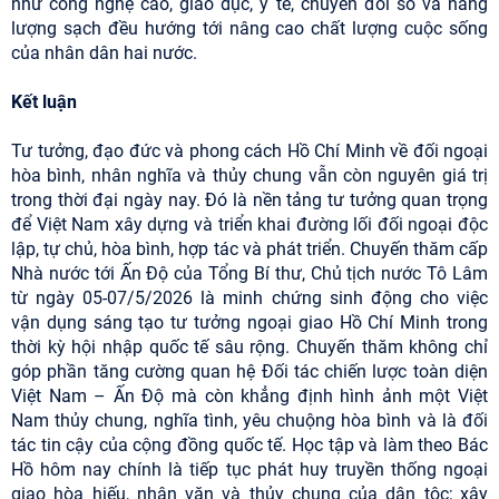
như công nghệ cao, giáo dục, y tế, chuyển đổi số và năng
lượng sạch đều hướng tới nâng cao chất lượng cuộc sống
của nhân dân hai nước.
Kết luận
Tư tưởng, đạo đức và phong cách Hồ Chí Minh về đối ngoại
hòa bình, nhân nghĩa và thủy chung vẫn còn nguyên giá trị
trong thời đại ngày nay. Đó là nền tảng tư tưởng quan trọng
để Việt Nam xây dựng và triển khai đường lối đối ngoại độc
lập, tự chủ, hòa bình, hợp tác và phát triển. Chuyến thăm cấp
Nhà nước tới Ấn Độ của Tổng Bí thư, Chủ tịch nước Tô Lâm
từ ngày 05-07/5/2026 là minh chứng sinh động cho việc
vận dụng sáng tạo tư tưởng ngoại giao Hồ Chí Minh trong
thời kỳ hội nhập quốc tế sâu rộng. Chuyến thăm không chỉ
góp phần tăng cường quan hệ Đối tác chiến lược toàn diện
Việt Nam – Ấn Độ mà còn khẳng định hình ảnh một Việt
Nam thủy chung, nghĩa tình, yêu chuộng hòa bình và là đối
tác tin cậy của cộng đồng quốc tế. Học tập và làm theo Bác
Hồ hôm nay chính là tiếp tục phát huy truyền thống ngoại
giao hòa hiếu, nhân văn và thủy chung của dân tộc; xây