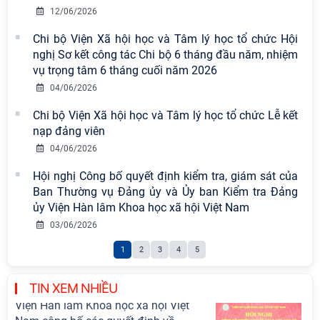
nền tảng tư tưởng của Đảng năm
12/06/2026
2026
Chi bộ Viện Xã hội học và Tâm lý học tổ chức Hội
nghị Sơ kết công tác Chi bộ 6 tháng đầu năm, nhiệm
Chi bộ Viện Sử học tổ chức Tọa đàm
vụ trọng tâm 6 tháng cuối năm 2026
chuyên đề: Đẩy mạnh học tập, thực
04/06/2026
hành tư tưởng, đạo đức, phương
pháp, phong cách Hồ Chí Minh trong
Chi bộ Viện Xã hội học và Tâm lý học tổ chức Lễ kết
giai đoạn phát triển mới
nạp đảng viên
04/06/2026
Hội thảo khoa học quốc tế “Không
gian phát triển Việt Nam trong kỷ
Hội nghị Công bố quyết định kiểm tra, giám sát của
nguyên mới: Định hướng chiến lược
Ban Thường vụ Đảng ủy và Ủy ban Kiểm tra Đảng
và lựa chọn chính sách” sẽ diễn ra
ủy Viện Hàn lâm Khoa học xã hội Việt Nam
vào thứ ba, ngày 28/7/2026
03/06/2026
Thông báo bổ sung về việc tuyển
1
2
3
4
5
sinh đào tạo trình độ tiến sĩ đợt 1
năm 2026
TIN XEM NHIỀU
Hội nghị Lãnh đạo Viện Hàn lâm