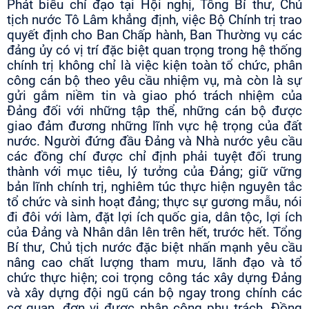
Phát biểu chỉ đạo tại Hội nghị, Tổng Bí thư, Chủ
tịch nước Tô Lâm khẳng định, việc Bộ Chính trị trao
quyết định cho Ban Chấp hành, Ban Thường vụ các
đảng ủy có vị trí đặc biệt quan trọng trong hệ thống
chính trị không chỉ là việc kiện toàn tổ chức, phân
công cán bộ theo yêu cầu nhiệm vụ, mà còn là sự
gửi gắm niềm tin và giao phó trách nhiệm của
Đảng đối với những tập thể, những cán bộ được
giao đảm đương những lĩnh vực hệ trọng của đất
nước. Người đứng đầu Đảng và Nhà nước yêu cầu
các đồng chí được chỉ định phải tuyệt đối trung
thành với mục tiêu, lý tưởng của Đảng; giữ vững
bản lĩnh chính trị, nghiêm túc thực hiện nguyên tắc
tổ chức và sinh hoạt đảng; thực sự gương mẫu, nói
đi đôi với làm, đặt lợi ích quốc gia, dân tộc, lợi ích
của Đảng và Nhân dân lên trên hết, trước hết. Tổng
Bí thư, Chủ tịch nước đặc biệt nhấn mạnh yêu cầu
nâng cao chất lượng tham mưu, lãnh đạo và tổ
chức thực hiện; coi trọng công tác xây dựng Đảng
và xây dựng đội ngũ cán bộ ngay trong chính các
cơ quan, đơn vị được phân công phụ trách. Đồng