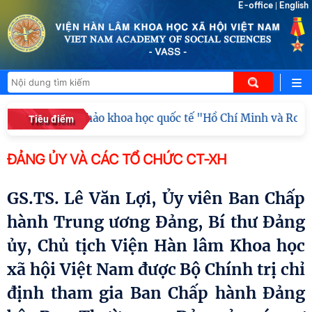
E-office
English
|
Khai mạc hội thảo khoa học quốc tế "Hồ Chí Minh và Rosa Lu
Tiêu điểm
ĐẢNG ỦY VÀ CÁC TỔ CHỨC CT-XH
GS.TS. Lê Văn Lợi, Ủy viên Ban Chấp
hành Trung ương Đảng, Bí thư Đảng
ủy, Chủ tịch Viện Hàn lâm Khoa học
xã hội Việt Nam được Bộ Chính trị chỉ
định tham gia Ban Chấp hành Đảng