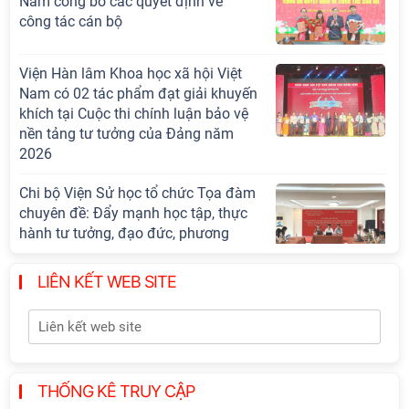
Khoa học xã hội Việt Nam làm việc
với Ban Chủ nhiệm các Chương trình
khoa học và công nghệ trọng điểm
cấp Bộ
Hội thảo quốc tế "Không gian phát
triển Việt Nam trong kỷ nguyên mới:
Định hướng chiến lược và lựa chọn
chính sách”
Hội nghị Ban Chỉ đạo về dữ liệu Viện
Hàn lâm Khoa học xã hội Việt Nam
LIÊN KẾT WEB SITE
Khai quật công trường khai thác đá
xây dựng Thành Nhà Hồ ở núi An
Tôn
THỐNG KÊ TRUY CẬP
Lễ ký kết Thỏa thuận hợp tác giữa