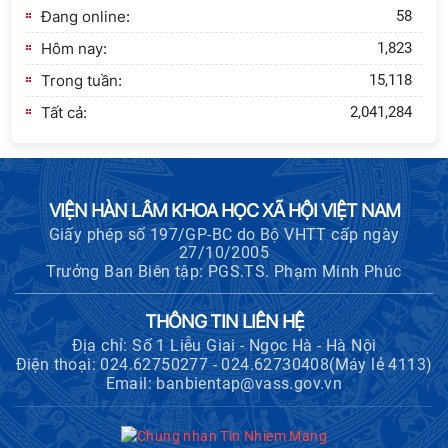
Viện Hàn lâm Khoa học xã hội Việt
Đang online:
58
Nam và Tỉnh ủy Cao Bằng
Hôm nay:
1,823
Trong tuần:
15,118
Tất cả:
2,041,284
VIỆN HÀN LÂM KHOA HỌC XÃ HỘI VIỆT NAM
Giấy phép số 197/GP-BC do Bộ VHTT cấp ngày
27/10/2005
Trưởng Ban Biên tập: PGS.TS. Phạm Minh Phúc
THÔNG TIN LIÊN HỆ
Địa chỉ: Số 1 Liễu Giai - Ngọc Hà - Hà Nội
Điện thoại: 024.62750277 - 024.62730408(Máy lẻ 4113)
Email: banbientap@vass.gov.vn