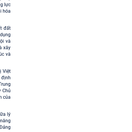
g lực
i hóa
t đất
 dụng
ội và
à xây
úc và
 Việt
 định
Trung
y Chủ
n của
ữa lý
; nâng
 Đảng