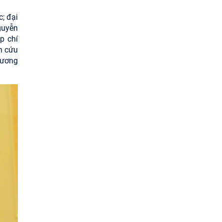
; đại
guyễn
p chí
n cứu
 ương