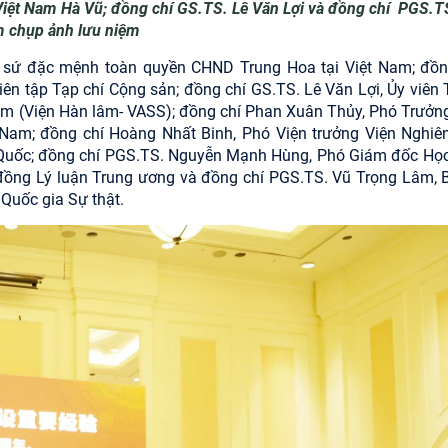
Việt Nam Hà Vũ; đồng chí GS.TS. Lê Văn Lợi và đồng chí PGS.T
 chụp ảnh lưu niệm
ại sứ đặc mệnh toàn quyền CHND Trung Hoa tại Việt Nam; đồn
ên tập Tạp chí Cộng sản; đồng chí GS.TS. Lê Văn Lợi, Ủy viên 
am (Viện Hàn lâm- VASS); đồng chí Phan Xuân Thủy, Phó Trưởn
Nam; đồng chí Hoàng Nhất Binh, Phó Viện trưởng Viện Nghiê
Quốc;
đồng chí PGS.TS. Nguyễn Mạnh Hùng, Phó Giám đốc Học
i đồng Lý luận Trung ương và
đồng chí PGS.TS. Vũ Trọng Lâm, B
Quốc gia Sự thật.