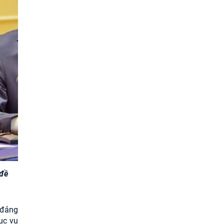
 đề
 đảng
ục vụ