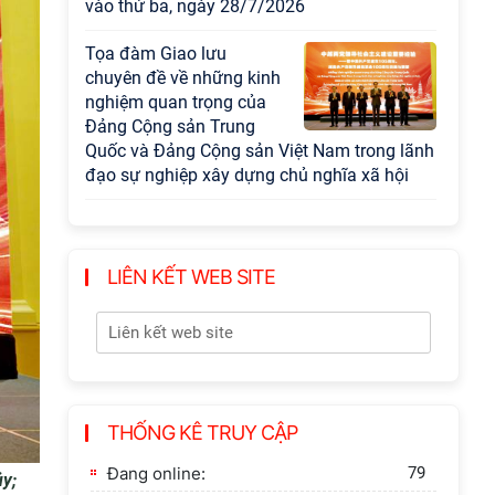
trong kỷ nguyên mới:
Định hướng chiến lược
và lựa chọn chính sách”
Khai quật công trường
khai thác đá xây dựng
Thành Nhà Hồ ở núi An
Tôn
LIÊN KẾT WEB SITE
THỐNG KÊ TRUY CẬP
Đang online:
79
ủy;