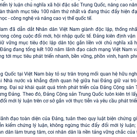
iển lý luận chủ nghĩa xã hội đặc sắc Trung Quốc, nâng cao năn
hoàn thành mục tiêu 100 năm thứ nhất và đang thúc đẩy hiện đạ
học - công nghệ và nâng cao vị thế quốc tế.
am đã dẫn dắt Nhân dân Việt Nam giành độc lập, thống nhấ
trong công cuộc đổi mới, hội nhập quốc tế. Đảng kiên định vận
iữ vững mục tiêu độc lập dân tộc gắn liền với chủ nghĩa xã h
, Đảng đang tổng kết 100 năm lãnh đạo cách mạng Việt Nam v
 tới mục tiêu phát triển nhanh, bền vững, phồn vinh, hạnh ph
ng Quốc tại Việt Nam bày tỏ sự trân trọng mối quan hệ hữu nghị
i Nhà nước và khẳng định quan hệ giữa hai Đảng giữ vai trò
ơng. Đại sứ khái quát quá trình phát triển của Đảng Cộng sản 
ựng Đảng. Theo đó, Đảng Cộng sản Trung Quốc luôn kiên trì lấ
i mới lý luận trên cơ sở gắn với thực tiễn và yêu cầu phát triể
lãnh đạo toàn diện của Đảng, tuân theo quy luật biện chứng gi
 tiễn kiểm chứng lý luận, không ngừng thúc đẩy đổi mới lý luận
ân dân làm trung tâm, coi nhân dân là nền tảng vững chắc của