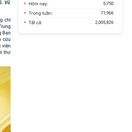
S. Vũ
Hôm nay:
5,750
Trong tuần:
71,966
g chí
Tất cả:
2,005,826
Trung
g Ban
n cứu
 viện
í thư