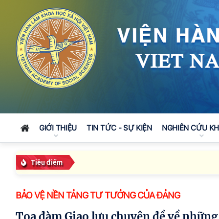
GIỚI THIỆU
TIN TỨC - SỰ KIỆN
NGHIÊN CỨU K
Tiêu điểm
BẢO VỆ NỀN TẢNG TƯ TƯỞNG CỦA ĐẢNG
Tọa đàm Giao lưu chuyên đề về những kinh nghiệm quan trọng của Đảng Cộng sản