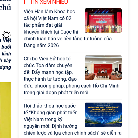
Chương trình khoa học và công nghệ trọng
TIN XEM NHIỀU
chủ
điểm cấp Bộ
Hội thảo khoa học "Kinh
tế Việt Nam 6 tháng đầu
năm 2026: Thách thức,
 Việt
động lực và triển vọng
 buổi
phát triển"
 lãnh
h xây
Hội nghị Ban Chỉ đạo về
 dựng
dữ liệu Viện Hàn lâm
Khoa học xã hội Việt
Nam
Viện Hàn lâm Khoa học
xã hội Việt Nam công bố
các quyết định về công
tác cán bộ
Hội thảo quốc tế "Không
gian phát triển Việt Nam