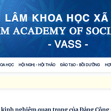
HOA HỌC
HỘI NGHỊ - HỘI THẢO
ĐÀO TẠO - BỒI DƯỠNG
HỢ
Viện