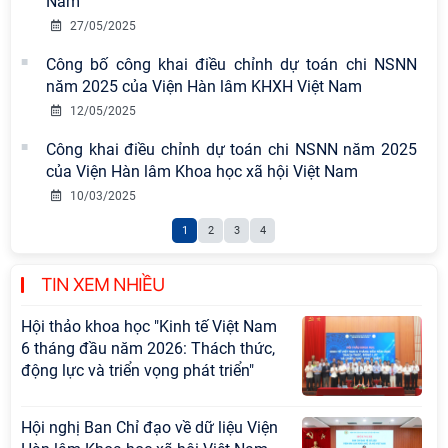
Nam
công tác cán bộ
27/05/2025
Hội thảo khoa học quốc tế “Không
Công bố công khai điều chỉnh dự toán chi NSNN
gian phát triển Việt Nam trong kỷ
năm 2025 của Viện Hàn lâm KHXH Việt Nam
nguyên mới: Định hướng chiến lược
12/05/2025
và lựa chọn chính sách” sẽ diễn ra
Công khai điều chỉnh dự toán chi NSNN năm 2025
vào thứ ba, ngày 28/7/2026
của Viện Hàn lâm Khoa học xã hội Việt Nam
Hội nghị Lãnh đạo Viện Hàn lâm
10/03/2025
Khoa học xã hội Việt Nam làm việc
1
2
3
4
với Ban Chủ nhiệm các Chương trình
khoa học và công nghệ trọng điểm
cấp Bộ
TIN XEM NHIỀU
Hội thảo khoa học "Kinh tế Việt Nam
6 tháng đầu năm 2026: Thách thức,
động lực và triển vọng phát triển"
Hội nghị Ban Chỉ đạo về dữ liệu Viện