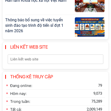
Hàn lâm Khoa học xã hội Việt Nam
Thông báo bổ sung về việc tuyển
sinh đào tạo trình độ tiến sĩ đợt 1
năm 2026
Hội thảo quốc tế "Không gian phát
LIÊN KẾT WEB SITE
triển Việt Nam trong kỷ nguyên mới:
Định hướng chiến lược và lựa chọn
chính sách”
Khai quật công trường khai thác đá
THỐNG KÊ TRUY CẬP
xây dựng Thành Nhà Hồ ở núi An
Tôn
Đang online:
79
Hôm nay:
9,073
Trong tuần:
75,289
Tất cả:
2,009,149