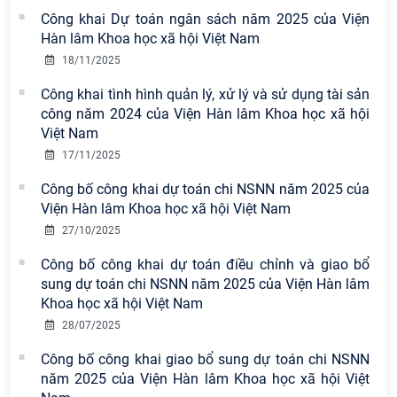
Công khai Dự toán ngân sách năm 2025 của Viện
Hàn lâm Khoa học xã hội Việt Nam
18/11/2025
Công khai tình hình quản lý, xử lý và sử dụng tài sản
công năm 2024 của Viện Hàn lâm Khoa học xã hội
Viện Hàn lâm Khoa học xã hội Việt
Việt Nam
Nam có 02 tác phẩm đạt giải khuyến
17/11/2025
khích tại Cuộc thi chính luận bảo vệ
Công bố công khai dự toán chi NSNN năm 2025 của
nền tảng tư tưởng của Đảng năm
Viện Hàn lâm Khoa học xã hội Việt Nam
2026
27/10/2025
Chi bộ Viện Sử học tổ chức Tọa đàm
Công bố công khai dự toán điều chỉnh và giao bổ
chuyên đề: Đẩy mạnh học tập, thực
sung dự toán chi NSNN năm 2025 của Viện Hàn lâm
hành tư tưởng, đạo đức, phương
Khoa học xã hội Việt Nam
pháp, phong cách Hồ Chí Minh trong
giai đoạn phát triển mới
28/07/2025
Công bố công khai giao bổ sung dự toán chi NSNN
Viện Hàn lâm Khoa học xã hội Việt
năm 2025 của Viện Hàn lâm Khoa học xã hội Việt
Nam công bố các quyết định về