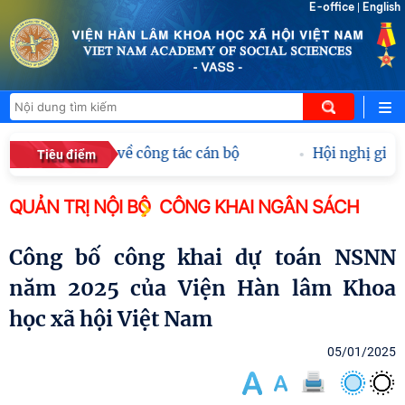
E-office
English
|
 các quyết định về công tác cán bộ
Hội nghị giao 
Tiêu điểm
QUẢN TRỊ NỘI BỘ
CÔNG KHAI NGÂN SÁCH
Công bố công khai dự toán NSNN
năm 2025 của Viện Hàn lâm Khoa
học xã hội Việt Nam
05/01/2025