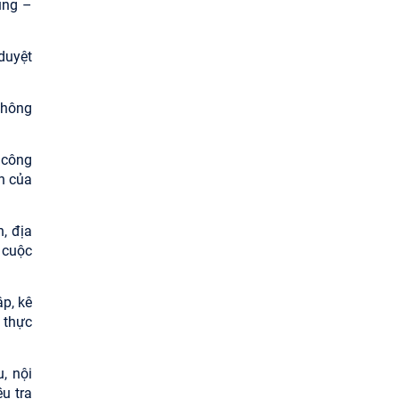
úng –
duyệt
thông
 công
n của
, địa
 cuộc
p, kê
c thực
, nội
u tra