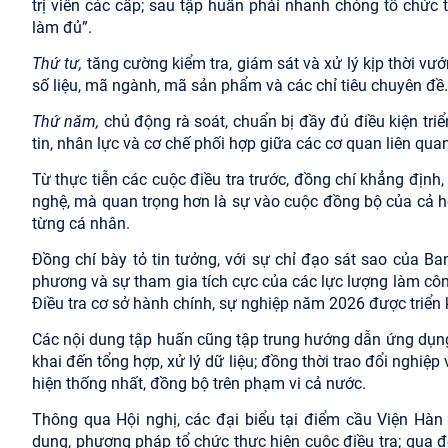
trị viên các cấp; sau tập huấn phải nhanh chóng tổ chức 
làm đủ”.
Thứ tư,
tăng cường kiểm tra, giám sát và xử lý kịp thời vư
số liệu, mã ngành, mã sản phẩm và các chỉ tiêu chuyên đề.
Thứ năm,
chủ động rà soát, chuẩn bị đầy đủ điều kiện tri
tin, nhân lực và cơ chế phối hợp giữa các cơ quan liên quan
Từ thực tiễn các cuộc điều tra trước, đồng chí khẳng địn
nghệ, mà quan trọng hơn là sự vào cuộc đồng bộ của cả hệ 
từng cá nhân.
Đồng chí bày tỏ tin tưởng, với sự chỉ đạo sát sao của B
phương và sự tham gia tích cực của các lực lượng làm công
Điều tra cơ sở hành chính, sự nghiệp năm 2026 được triển 
Các nội dung tập huấn cũng tập trung hướng dẫn ứng dụng c
khai đến tổng hợp, xử lý dữ liệu; đồng thời trao đổi nghiệp
hiện thống nhất, đồng bộ trên phạm vi cả nước.
Thông qua Hội nghị, các đại biểu tại điểm cầu Viện Hà
dung, phương pháp tổ chức thực hiện cuộc điều tra; qua đ