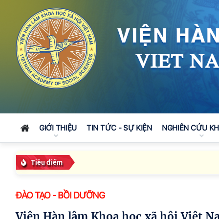
GIỚI THIỆU
TIN TỨC - SỰ KIỆN
NGHIÊN CỨU K
Tiêu điểm
ĐÀO TẠO - BỒI DƯỠNG
Viện Hàn lâm Khoa học xã hội Việt Nam tham dự Hội nghị tập huấn Điều tra cơ sở