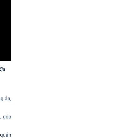
địa
g án,
, góp
à quản