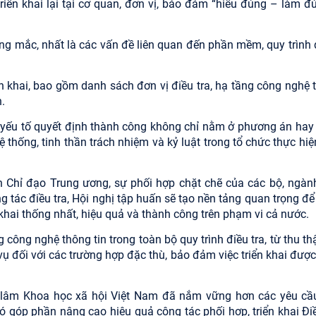
triển khai lại tại cơ quan, đơn vị, bảo đảm “hiểu đúng – làm đ
ớng mắc, nhất là các vấn đề liên quan đến phần mềm, quy trình 
ển khai, bao gồm danh sách đơn vị điều tra, hạ tầng công nghệ 
.
h, yếu tố quyết định thành công không chỉ nằm ở phương án hay
thống, tinh thần trách nhiệm và kỷ luật trong tổ chức thực hiệ
an Chỉ đạo Trung ương, sự phối hợp chặt chẽ của các bộ, ngành
 tác điều tra, Hội nghị tập huấn sẽ tạo nền tảng quan trọng để
khai thống nhất, hiệu quả và thành công trên phạm vi cả nước.
ông nghệ thông tin trong toàn bộ quy trình điều tra, từ thu thậ
 vụ đối với các trường hợp đặc thù, bảo đảm việc triển khai đượ
n lâm Khoa học xã hội Việt Nam đã nắm vững hơn các yêu cầu
ó góp phần nâng cao hiệu quả công tác phối hợp, triển khai Điề