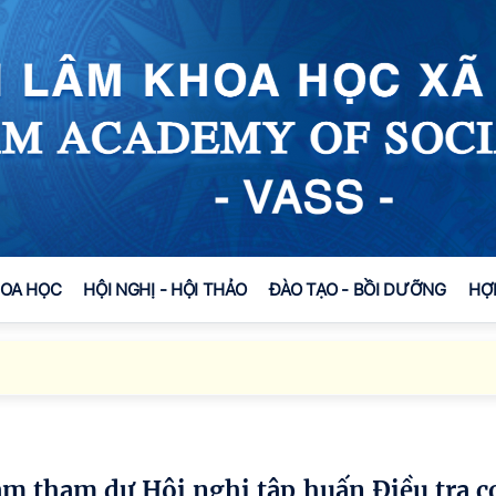
HOA HỌC
HỘI NGHỊ - HỘI THẢO
ĐÀO TẠO - BỒI DƯỠNG
HỢ
Đo