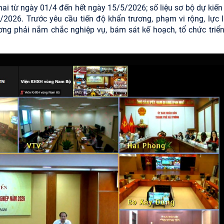
 khai từ ngày 01/4 đến hết ngày 15/5/2026; số liệu sơ bộ dự kiế
2026. Trước yêu cầu tiến độ khẩn trương, phạm vi rộng, lực 
ng phải nắm chắc nghiệp vụ, bám sát kế hoạch, tổ chức triển