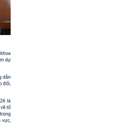
 khoa
am dự
g dẫn
o đổi,
26 là
 về tổ
trọng
 vực,