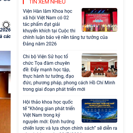
Chương trình khoa học và công nghệ trọng
TIN XEM NHIỀU
điểm cấp Bộ
Hội thảo khoa học "Kinh
tế Việt Nam 6 tháng đầu
 2026
năm 2026: Thách thức,
à các
động lực và triển vọng
phát triển"
Hội nghị Ban Chỉ đạo về
dữ liệu Viện Hàn lâm
Khoa học xã hội Việt
Nam
Hội thảo quốc tế "Không
gian phát triển Việt Nam
trong kỷ nguyên mới:
Định hướng chiến lược
và lựa chọn chính sách”
Khai quật công trường