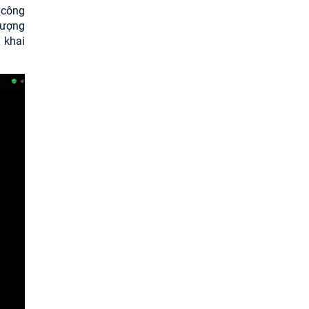
n công
lượng
 khai