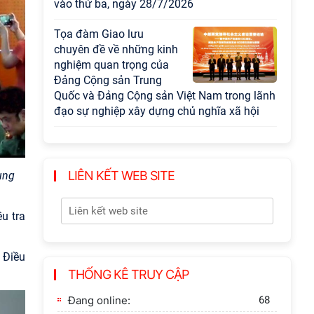
khai thác đá xây dựng
Thành Nhà Hồ ở núi An
Tôn
Thông báo bổ sung về
việc tuyển sinh đào tạo
trình độ tiến sĩ đợt 1 năm
2026
LIÊN KẾT WEB SITE
ung
u tra
 Điều
THỐNG KÊ TRUY CẬP
Đang online:
68