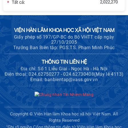
Tất cả:
2,022,270
cấp Bộ
Hội nghị Ban Chỉ đạo về dữ liệu Viện
Hàn lâm Khoa học xã hội Việt Nam
VIỆN HÀN LÂM KHOA HỌC XÃ HỘI VIỆT NAM
Giấy phép số 197/GP-BC do Bộ VHTT cấp ngày
27/10/2005
Thông báo bổ sung về việc tuyển
Trưởng Ban Biên tập: PGS.TS. Phạm Minh Phúc
sinh đào tạo trình độ tiến sĩ đợt 1
năm 2026
THÔNG TIN LIÊN HỆ
Địa chỉ: Số 1 Liễu Giai - Ngọc Hà - Hà Nội
Điện thoại: 024.62750277 - 024.62730408(Máy lẻ 4113)
Hội thảo quốc tế "Không gian phát
Email: banbientap@vass.gov.vn
triển Việt Nam trong kỷ nguyên mới:
Định hướng chiến lược và lựa chọn
chính sách”
Khai quật công trường khai thác đá
xây dựng Thành Nhà Hồ ở núi An Tôn
Copyright © Viện Hàn lâm Khoa học xã hội Việt Nam. All
Rights Reserved
"Ghi rõ nguồn Cổng thông tin điện tử Viện Hàn lâm Khoa học