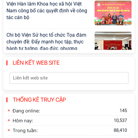
Viện Hàn lâm Khoa học xã hội Việt
Nam công bố các quyết định về công
tác cán bộ
Chi bộ Viện Sử học tổ chức Tọa đàm
chuyên đề: Đẩy mạnh học tập, thực
hành tư tưởng, đạo đức, phương
pháp, phong cách Hồ Chí Minh trong
giai đoạn phát triển mới
LIÊN KẾT WEB SITE
Hội thảo khoa học quốc tế “Không
gian phát triển Việt Nam trong kỷ
nguyên mới: Định hướng chiến lược
và lựa chọn chính sách” sẽ diễn ra
THỐNG KÊ TRUY CẬP
vào thứ ba, ngày 28/7/2026
Đang online:
145
Hội nghị Lãnh đạo Viện Hàn lâm
Hôm nay:
10,537
Khoa học xã hội Việt Nam làm việc
với Ban Chủ nhiệm các Chương trình
Trong tuần:
88,410
khoa học và công nghệ trọng điểm