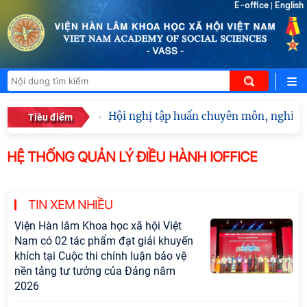
E-office
English
|
Hội nghị tập huấn chuyên môn, nghiệp 
Tiêu điểm
HỆ THỐNG QUẢN LÝ ĐIỀU HÀNH IOFFICE
TIN XEM NHIỀU
Viện Hàn lâm Khoa học xã hội Việt
Nam có 02 tác phẩm đạt giải khuyến
khích tại Cuộc thi chính luận bảo vệ
nền tảng tư tưởng của Đảng năm
2026