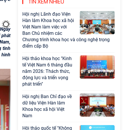
TIN XEM NHIỀU
đạo sự nghiệp xây dựng chủ nghĩa xã hội
Hội nghị Lãnh đạo Viện
Hàn lâm Khoa học xã hội
Việt Nam làm việc với
 Ngày
Ban Chủ nhiệm các
 phát
Chương trình khoa học và công nghệ trọng
 Nam,
điểm cấp Bộ
 tình
 hình
Hội thảo khoa học "Kinh
tế Việt Nam 6 tháng đầu
năm 2026: Thách thức,
động lực và triển vọng
phát triển"
Hội nghị Ban Chỉ đạo về
dữ liệu Viện Hàn lâm
Khoa học xã hội Việt
Nam
Hội thảo quốc tế "Không