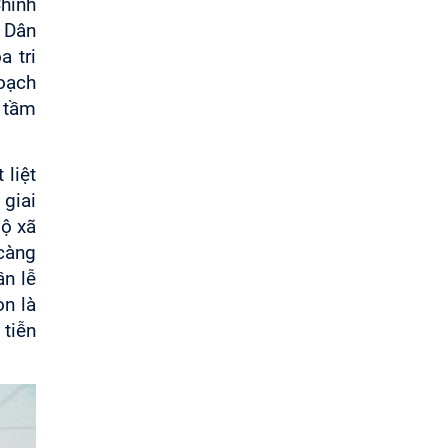
hính
 Dân
a tri
hoạch
 tầm
 liệt
giai
bộ xã
 càng
ần lễ
n là
 tiễn