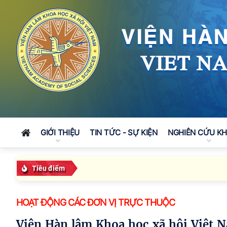
GIỚI THIỆU
TIN TỨC - SỰ KIỆN
NGHIÊN CỨU K
Tiêu điểm
HOẠT ĐỘNG CÁC ĐƠN VỊ TRỰC THUỘC
Viện Hàn lâm Khoa học xã hội Việt Nam hưởng ứng Tuần lễ Sách và Văn hóa đọc