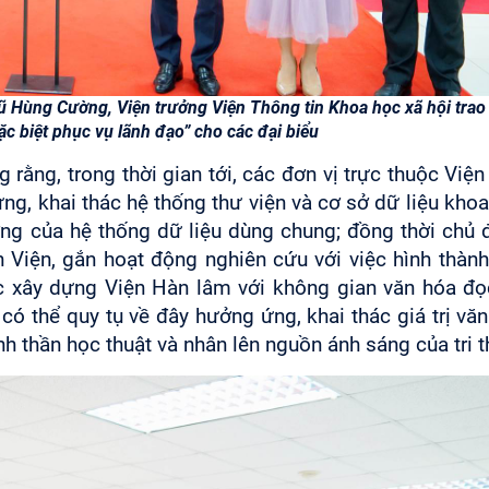
ũ Hùng Cường, Viện trưởng Viện Thông tin Khoa học xã hội trao
c biệt phục vụ lãnh đạo” cho các đại biểu
 rằng, trong thời gian tới, các đơn vị trực thuộc Việ
ng, khai thác hệ thống thư viện và cơ sở dữ liệu kho
ợng của hệ thống dữ liệu dùng chung; đồng thời chủ
n Vi
ện, gắn hoạt động nghiên cứu với việc hình thàn
ớc xây dựng Viện Hàn lâm với không gian văn hóa đọ
 có thể quy tụ về đây hưởng ứng, khai thác giá trị vă
nh thần học thuật và nhân lên nguồn ánh sáng của tri t