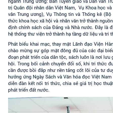
ngành Trung ương: Ban Tuyên giáo và Dân vân T
trị Quân đội nhân dân Việt Nam
,
Vụ Khoa học và
vân Trung ương), Vụ Thông tin và Thống kê (Bộ
thức khoa học xã hội và nhân văn trở thành nguồn
định chính sách của Đảng và Nhà nước. Đây là đ
hệ thống thư viện trở thành hạ tầng dữ liệu và tri t
Phát biểu khai mạc, thay mặt Lãnh đạo Viện Hàn 
chào mừng sự góp mặt đông đủ của các đại biểu 
đoạn phát triển của dân tộc, sách luôn là nơi lưu
hội. Trong bối cảnh chuyển đổi số, khi tri thức 
cần được bồi đắp như nền tảng cốt lõi của tư duy
hưởng ứng Ngày Sách và Văn hóa đọc Việt Nam n
diễn đàn kết nối tri thức, chia sẻ giá trị học t
phát triển đất nước.