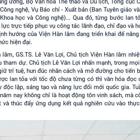
rung ương,
Bộ Văn hóa Thể thao và Du lịch,
Tổng cục C
 Công nghệ
, Vụ Báo chí - Xuất bản (
Ban Tuyên giáo và
 Khoa học và Công nghệ)..
. Qua đó, từng bước lan tỏ
 lực trực tiếp phục vụ công tác lãnh đạo, chỉ đạo và 
ịnh hướng của Viện Hàn lâm đang triển khai để nâng
hức hiện đại.
lâm, GS.TS. Lê Văn Lợi, Chủ tịch Viện Hàn lâm nhiệt
tham dự. Chủ tịch Lê Văn Lợi nhấn mạnh, trong mọi 
 giữ trí tuệ, hun đúc nhân cách và mở đường cho tiến 
được lan tỏa với tốc độ chưa từng có thì văn hóa đọc
 độc lập, sáng tạo và năng lực đổi mới quốc gia. Tu
ăm nay không chỉ là hoạt động tôn vinh sách, mà cò
huật và thúc đẩy ứng dụng kết quả nghiên cứu vào thực