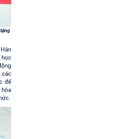
 tặng
n Hàn
a học
 động
h các
c để
n hóa
hức.