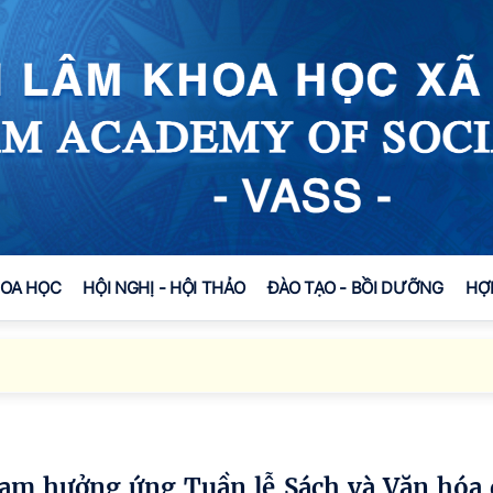
HOA HỌC
HỘI NGHỊ - HỘI THẢO
ĐÀO TẠO - BỒI DƯỠNG
HỢ
Đối t