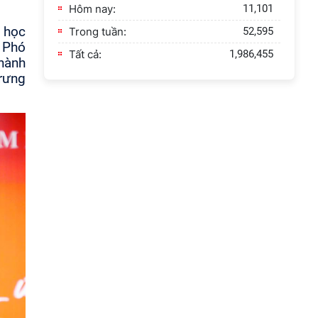
Hôm nay:
11,101
a học
Trong tuần:
52,595
 Phó
Tất cả:
1,986,455
 hành
trưng