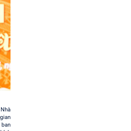
i Nhà
 gian
, ban