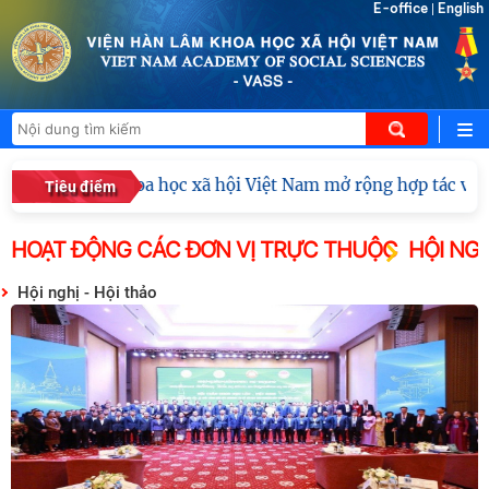
E-office
English
|
n Hàn lâm Khoa học xã hội Việt Nam mở rộng hợp tác với Việ
Tiêu điểm
HOẠT ĐỘNG CÁC ĐƠN VỊ TRỰC THUỘC
HỘI NGH
Hội nghị - Hội thảo