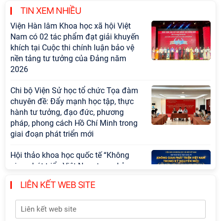
TIN XEM NHIỀU
Viện Hàn lâm Khoa học xã hội Việt
Nam có 02 tác phẩm đạt giải khuyến
khích tại Cuộc thi chính luận bảo vệ
nền tảng tư tưởng của Đảng năm
2026
Chi bộ Viện Sử học tổ chức Tọa đàm
chuyên đề: Đẩy mạnh học tập, thực
hành tư tưởng, đạo đức, phương
pháp, phong cách Hồ Chí Minh trong
giai đoạn phát triển mới
Hội thảo khoa học quốc tế “Không
gian phát triển Việt Nam trong kỷ
nguyên mới: Định hướng chiến lược
LIÊN KẾT WEB SITE
và lựa chọn chính sách” sẽ diễn ra
vào thứ ba, ngày 28/7/2026
Tọa đàm Giao lưu chuyên đề về