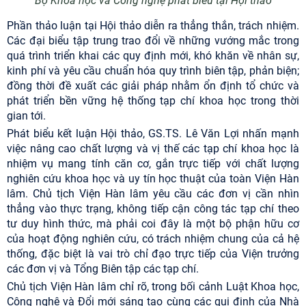
Bộ Khoa học và Công nghệ phát biểu tại Hội thảo
Phần thảo luận tại Hội thảo diễn ra thẳng thắn, trách nhiệm.
Các đại biểu tập trung trao đổi về những vướng mắc trong
quá trình triển khai các quy định mới, khó khăn về nhân sự,
kinh phí và yêu cầu chuẩn hóa quy trình biên tập, phản biện;
đồng thời đề xuất các giải pháp nhằm ổn định tổ chức và
phát triển bền vững hệ thống tạp chí khoa học trong thời
gian tới.
Phát biểu kết luận Hội thảo, GS.TS. Lê Văn Lợi nhấn mạnh
việc nâng cao chất lượng và vị thế các tạp chí khoa học là
nhiệm vụ mang tính căn cơ, gắn trực tiếp với chất lượng
nghiên cứu khoa học và uy tín học thuật của toàn Viện Hàn
lâm. Chủ tịch Viện Hàn lâm yêu cầu các đơn vị cần nhìn
thẳng vào thực trạng, không tiếp cận công tác tạp chí theo
tư duy hình thức, mà phải coi đây là một bộ phận hữu cơ
của hoạt động nghiên cứu, có trách nhiệm chung của cả hệ
thống, đặc biệt là vai trò chỉ đạo trực tiếp của Viện trưởng
các đơn vị và Tổng Biên tập các tạp chí.
Chủ tịch Viện Hàn lâm chỉ rõ, trong bối cảnh Luật Khoa học,
Công nghệ và Đổi mới sáng tạo cùng các qui định của Nhà