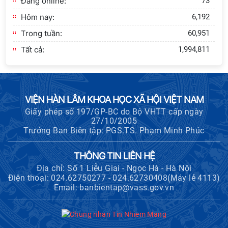
Đang online:
73
Hôm nay:
6,192
Trong tuần:
60,951
Tất cả:
1,994,811
VIỆN HÀN LÂM KHOA HỌC XÃ HỘI VIỆT NAM
Giấy phép số 197/GP-BC do Bộ VHTT cấp ngày
27/10/2005
Trưởng Ban Biên tập: PGS.TS. Phạm Minh Phúc
THÔNG TIN LIÊN HỆ
Địa chỉ: Số 1 Liễu Giai - Ngọc Hà - Hà Nội
Điện thoại: 024.62750277 - 024.62730408(Máy lẻ 4113)
Email: banbientap@vass.gov.vn