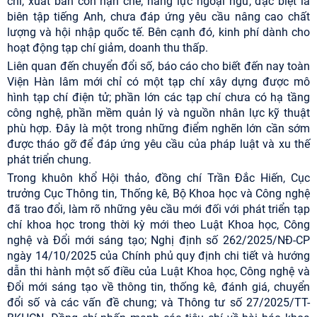
chí, xuất bản còn hạn chế; năng lực ngoại ngữ, đặc biệt là
biên tập tiếng Anh, chưa đáp ứng yêu cầu nâng cao chất
lượng và hội nhập quốc tế. Bên cạnh đó, kinh phí dành cho
hoạt động tạp chí giảm, doanh thu thấp.
Liên quan đến chuyển đổi số, báo cáo cho biết đến nay toàn
Viện Hàn lâm mới chỉ có một tạp chí xây dựng được mô
hình tạp chí điện tử; phần lớn các tạp chí chưa có hạ tầng
công nghệ, phần mềm quản lý và nguồn nhân lực kỹ thuật
phù hợp. Đây là một trong những điểm nghẽn lớn cần sớm
được tháo gỡ để đáp ứng yêu cầu của pháp luật và xu thế
phát triển chung.
Trong khuôn khổ Hội thảo, đồng chí Trần Đắc Hiến, Cục
trưởng Cục Thông tin, Thống kê, Bộ Khoa học và Công nghệ
đã trao đổi, làm rõ những yêu cầu mới đối với phát triển tạp
chí khoa học trong thời kỳ mới theo Luật Khoa học, Công
nghệ và Đổi mới sáng tạo; Nghị định số 262/2025/NĐ-CP
ngày 14/10/2025 của Chính phủ quy định chi tiết và hướng
dẫn thi hành một số điều của Luật Khoa học, Công nghệ và
Đổi mới sáng tạo về thông tin, thống kê, đánh giá, chuyển
đổi số và các vấn đề chung; và Thông tư số 27/2025/TT-