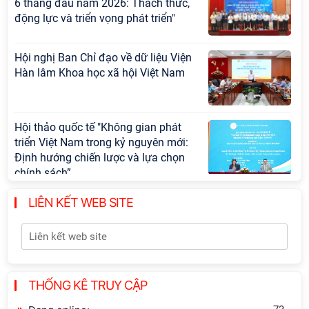
6 tháng đầu năm 2026: Thách thức,
động lực và triển vọng phát triển"
Hội nghị Ban Chỉ đạo về dữ liệu Viện
Hàn lâm Khoa học xã hội Việt Nam
Hội thảo quốc tế "Không gian phát
triển Việt Nam trong kỷ nguyên mới:
Định hướng chiến lược và lựa chọn
chính sách”
LIÊN KẾT WEB SITE
Khai quật công trường khai thác đá
xây dựng Thành Nhà Hồ ở núi An
Tôn
Thông báo bổ sung về việc tuyển
THỐNG KÊ TRUY CẬP
sinh đào tạo trình độ tiến sĩ đợt 1
năm 2026