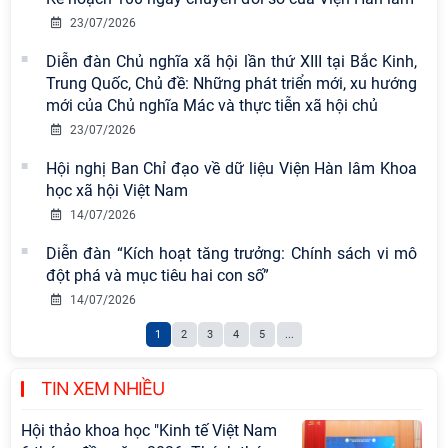
23/07/2026
Hội thảo khoa học quốc tế “Không
gian phát triển Việt Nam trong kỷ
Diễn đàn Chủ nghĩa xã hội lần thứ XIII tại Bắc Kinh,
nguyên mới: Định hướng chiến lược
Trung Quốc, Chủ đề: Những phát triển mới, xu hướng
và lựa chọn chính sách” sẽ diễn ra
mới của Chủ nghĩa Mác và thực tiễn xã hội chủ
vào thứ ba, ngày 28/7/2026
23/07/2026
Tọa đàm Giao lưu chuyên đề về
Hội nghị Ban Chỉ đạo về dữ liệu Viện Hàn lâm Khoa
những kinh nghiệm quan trọng của
học xã hội Việt Nam
Đảng Cộng sản Trung Quốc và Đảng
14/07/2026
Cộng sản Việt Nam trong lãnh đạo
Diễn đàn “Kích hoạt tăng trưởng: Chính sách vi mô
sự nghiệp xây dựng chủ nghĩa xã hội
đột phá và mục tiêu hai con số”
Hội nghị Lãnh đạo Viện Hàn lâm
14/07/2026
Khoa học xã hội Việt Nam làm việc
1
2
3
4
5
...
với Ban Chủ nhiệm các Chương trình
khoa học và công nghệ trọng điểm
cấp Bộ
TIN XEM NHIỀU
Hội thảo khoa học "Kinh tế Việt Nam