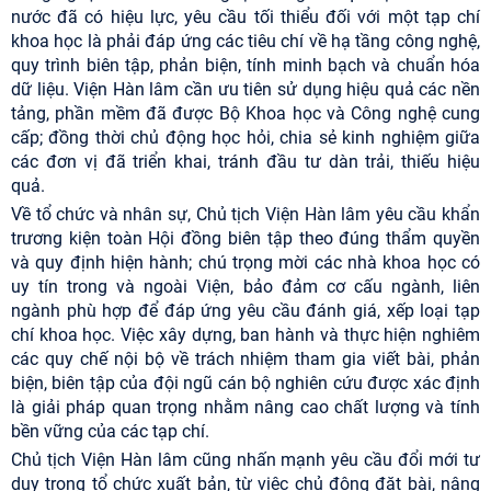
nước đã có hiệu lực, yêu cầu tối thiểu đối với một tạp chí
khoa học là phải đáp ứng các tiêu chí về hạ tầng công nghệ,
quy trình biên tập, phản biện, tính minh bạch và chuẩn hóa
dữ liệu. Viện Hàn lâm cần ưu tiên sử dụng hiệu quả các nền
tảng, phần mềm đã được Bộ Khoa học và Công nghệ cung
cấp; đồng thời chủ động học hỏi, chia sẻ kinh nghiệm giữa
các đơn vị đã triển khai, tránh đầu tư dàn trải, thiếu hiệu
quả.
Về tổ chức và nhân sự, Chủ tịch Viện Hàn lâm yêu cầu khẩn
trương kiện toàn Hội đồng biên tập theo đúng thẩm quyền
và quy định hiện hành; chú trọng mời các nhà khoa học có
uy tín trong và ngoài Viện, bảo đảm cơ cấu ngành, liên
ngành phù hợp để đáp ứng yêu cầu đánh giá, xếp loại tạp
chí khoa học. Việc xây dựng, ban hành và thực hiện nghiêm
các quy chế nội bộ về trách nhiệm tham gia viết bài, phản
biện, biên tập của đội ngũ cán bộ nghiên cứu được xác định
là giải pháp quan trọng nhằm nâng cao chất lượng và tính
bền vững của các tạp chí.
Chủ tịch Viện Hàn lâm cũng nhấn mạnh yêu cầu đổi mới tư
duy trong tổ chức xuất bản, từ việc chủ động đặt bài, nâng