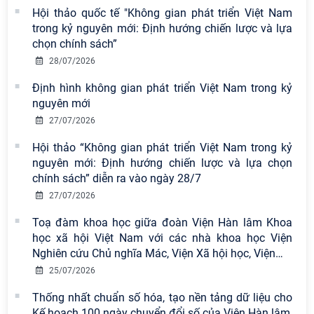
Hội thảo quốc tế "Không gian phát triển Việt Nam
trong kỷ nguyên mới: Định hướng chiến lược và lựa
chọn chính sách”
28/07/2026
Định hình không gian phát triển Việt Nam trong kỷ
nguyên mới
27/07/2026
Hội thảo “Không gian phát triển Việt Nam trong kỷ
Viện Hàn lâm Khoa học xã hội Việt
nguyên mới: Định hướng chiến lược và lựa chọn
Nam có 02 tác phẩm đạt giải khuyến
chính sách” diễn ra vào ngày 28/7
khích tại Cuộc thi chính luận bảo vệ
27/07/2026
nền tảng tư tưởng của Đảng năm
2026
Toạ đàm khoa học giữa đoàn Viện Hàn lâm Khoa
học xã hội Việt Nam với các nhà khoa học Viện
Chi bộ Viện Sử học tổ chức Tọa đàm
Nghiên cứu Chủ nghĩa Mác, Viện Xã hội học, Viện
…
chuyên đề: Đẩy mạnh học tập, thực
25/07/2026
hành tư tưởng, đạo đức, phương
pháp, phong cách Hồ Chí Minh trong
Thống nhất chuẩn số hóa, tạo nền tảng dữ liệu cho
giai đoạn phát triển mới
Kế hoạch 100 ngày chuyển đổi số của Viện Hàn lâm