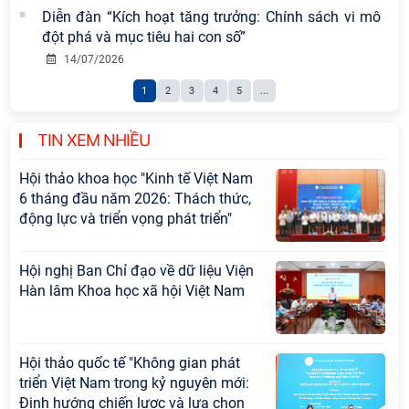
Diễn đàn “Kích hoạt tăng trưởng: Chính sách vi mô
sự nghiệp xây dựng chủ nghĩa xã hội
đột phá và mục tiêu hai con số”
Hội nghị Lãnh đạo Viện Hàn lâm
14/07/2026
Khoa học xã hội Việt Nam làm việc
1
2
3
4
5
...
với Ban Chủ nhiệm các Chương trình
khoa học và công nghệ trọng điểm
cấp Bộ
TIN XEM NHIỀU
Hội thảo khoa học "Kinh tế Việt Nam
6 tháng đầu năm 2026: Thách thức,
động lực và triển vọng phát triển"
Hội nghị Ban Chỉ đạo về dữ liệu Viện
Hàn lâm Khoa học xã hội Việt Nam
Hội thảo quốc tế "Không gian phát
triển Việt Nam trong kỷ nguyên mới:
Định hướng chiến lược và lựa chọn