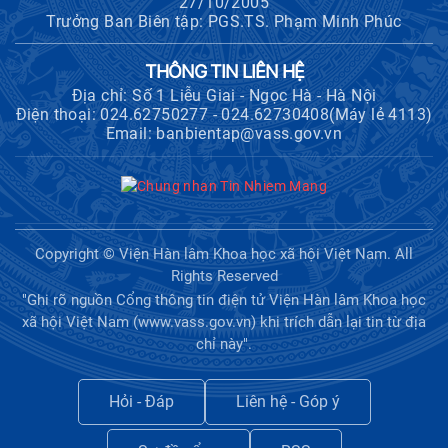
27/10/2005
Trưởng Ban Biên tập: PGS.TS. Phạm Minh Phúc
THÔNG TIN LIÊN HỆ
Địa chỉ: Số 1 Liễu Giai - Ngọc Hà - Hà Nội
Điện thoại: 024.62750277 - 024.62730408(Máy lẻ 4113)
Email: banbientap@vass.gov.vn
Copyright © Viện Hàn lâm Khoa học xã hội Việt Nam. All
Rights Reserved
"Ghi rõ nguồn Cổng thông tin điện tử Viện Hàn lâm Khoa học
xã hội Việt Nam (www.vass.gov.vn) khi trích dẫn lại tin từ địa
chỉ này".
Hỏi - Đáp
Liên hệ - Góp ý