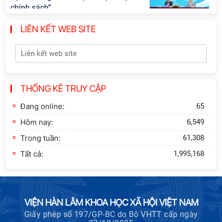
chính sách”
LIÊN KẾT WEB SITE
Khai quật công trường khai thác đá
xây dựng Thành Nhà Hồ ở núi An
Tôn
Thông báo bổ sung về việc tuyển
THỐNG KÊ TRUY CẬP
sinh đào tạo trình độ tiến sĩ đợt 1
năm 2026
Đang online:
65
Hôm nay:
6,549
Trong tuần:
61,308
Tất cả:
1,995,168
VIỆN HÀN LÂM KHOA HỌC XÃ HỘI VIỆT NAM
Giấy phép số 197/GP-BC do Bộ VHTT cấp ngày