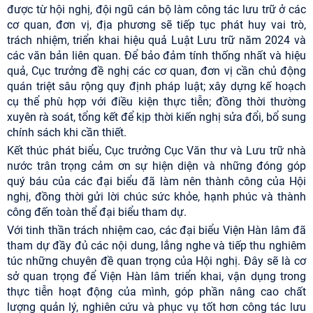
được từ hội nghị, đội ngũ cán bộ làm công tác lưu trữ ở các
cơ quan, đơn vị, địa phương sẽ tiếp tục phát huy vai trò,
trách nhiệm, triển khai hiệu quả Luật Lưu trữ năm 2024 và
các văn bản liên quan. Để bảo đảm tính thống nhất và hiệu
quả, Cục trưởng đề nghị các cơ quan, đơn vị cần chủ động
quán triệt sâu rộng quy định pháp luật; xây dựng kế hoạch
cụ thể phù hợp với điều kiện thực tiễn; đồng thời thường
xuyên rà soát, tổng kết để kịp thời kiến nghị sửa đổi, bổ sung
chính sách khi cần thiết.
Kết thúc phát biểu, Cục trưởng Cục Văn thư và Lưu trữ nhà
nước trân trọng cảm ơn sự hiện diện và những đóng góp
quý báu của các đại biểu đã làm nên thành công của Hội
nghị, đồng thời gửi lời chúc sức khỏe, hạnh phúc và thành
công đến toàn thể đại biểu tham dự.
Với tinh thần trách nhiệm cao, các đại biểu Viện Hàn lâm đã
tham dự đầy đủ các nội dung, lắng nghe và tiếp thu nghiêm
túc những chuyên đề quan trọng của Hội nghị. Đây sẽ là cơ
sở quan trọng để Viện Hàn lâm triển khai, vận dụng trong
thực tiễn hoạt động của mình, góp phần nâng cao chất
lượng quản lý, nghiên cứu và phục vụ tốt hơn công tác lưu