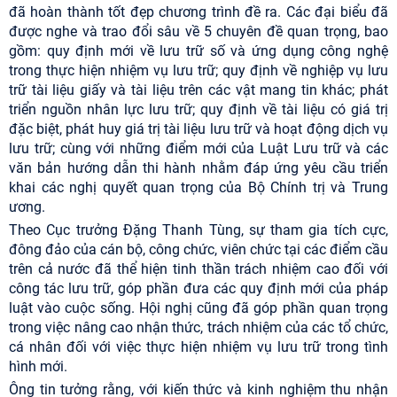
đã hoàn thành tốt đẹp chương trình đề ra. Các đại biểu đã
được nghe và trao đổi sâu về 5 chuyên đề quan trọng, bao
gồm: quy định mới về lưu trữ số và ứng dụng công nghệ
trong thực hiện nhiệm vụ lưu trữ; quy định về nghiệp vụ lưu
trữ tài liệu giấy và tài liệu trên các vật mang tin khác; phát
triển nguồn nhân lực lưu trữ; quy định về tài liệu có giá trị
đặc biệt, phát huy giá trị tài liệu lưu trữ và hoạt động dịch vụ
lưu trữ; cùng với những điểm mới của Luật Lưu trữ và các
văn bản hướng dẫn thi hành nhằm đáp ứng yêu cầu triển
khai các nghị quyết quan trọng của Bộ Chính trị và Trung
ương.
Theo Cục trưởng Đặng Thanh Tùng, sự tham gia tích cực,
đông đảo của cán bộ, công chức, viên chức tại các điểm cầu
trên cả nước đã thể hiện tinh thần trách nhiệm cao đối với
công tác lưu trữ, góp phần đưa các quy định mới của pháp
luật vào cuộc sống. Hội nghị cũng đã góp phần quan trọng
trong việc nâng cao nhận thức, trách nhiệm của các tổ chức,
cá nhân đối với việc thực hiện nhiệm vụ lưu trữ trong tình
hình mới.
Ông tin tưởng rằng, với kiến thức và kinh nghiệm thu nhận