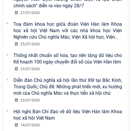
Nam có 02 tác phẩm đạt giải khuyến
chính sách” diễn ra vào ngày 28/7
khích tại Cuộc thi chính luận bảo vệ
27/07/2026
nền tảng tư tưởng của Đảng năm
2026
Toạ đàm khoa học giữa đoàn Viện Hàn lâm Khoa
học xã hội Việt Nam với các nhà khoa học Viện
Chi bộ Viện Sử học tổ chức Tọa đàm
Nghiên cứu Chủ nghĩa Mác, Viện Xã hội học, Viện
…
chuyên đề: Đẩy mạnh học tập, thực
25/07/2026
hành tư tưởng, đạo đức, phương
pháp, phong cách Hồ Chí Minh trong
Thống nhất chuẩn số hóa, tạo nền tảng dữ liệu cho
giai đoạn phát triển mới
Kế hoạch 100 ngày chuyển đổi số của Viện Hàn lâm
23/07/2026
Hội thảo khoa học quốc tế “Không
gian phát triển Việt Nam trong kỷ
Diễn đàn Chủ nghĩa xã hội lần thứ XIII tại Bắc Kinh,
nguyên mới: Định hướng chiến lược
Trung Quốc, Chủ đề: Những phát triển mới, xu hướng
và lựa chọn chính sách” sẽ diễn ra
mới của Chủ nghĩa Mác và thực tiễn xã hội chủ
vào thứ ba, ngày 28/7/2026
23/07/2026
Tọa đàm Giao lưu chuyên đề về
Hội nghị Ban Chỉ đạo về dữ liệu Viện Hàn lâm Khoa
những kinh nghiệm quan trọng của
học xã hội Việt Nam
Đảng Cộng sản Trung Quốc và Đảng
14/07/2026
Cộng sản Việt Nam trong lãnh đạo