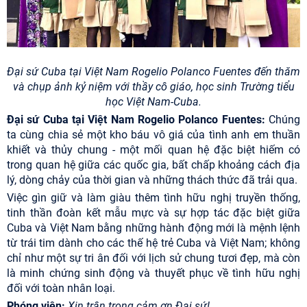
Đại sứ Cuba tại Việt Nam Rogelio Polanco Fuentes đến thăm
và chụp ảnh kỷ niệm với thầy cô giáo, học sinh Trường tiểu
học Việt Nam-Cuba.
Đại sứ Cuba tại Việt Nam Rogelio Polanco Fuentes:
Chúng
ta cùng chia sẻ một kho báu vô giá của tình anh em thuần
khiết và thủy chung - một mối quan hệ đặc biệt hiếm có
trong quan hệ giữa các quốc gia, bất chấp khoảng cách địa
lý, dòng chảy của thời gian và những thách thức đã trải qua.
Việc gìn giữ và làm giàu thêm tình hữu nghị truyền thống,
tinh thần đoàn kết mẫu mực và sự hợp tác đặc biệt giữa
Cuba và Việt Nam bằng những hành động mới là mệnh lệnh
từ trái tim dành cho các thế hệ trẻ Cuba và Việt Nam; không
chỉ như một sự tri ân đối với lịch sử chung tươi đẹp, mà còn
là minh chứng sinh động và thuyết phục về tình hữu nghị
đối với toàn nhân loại.
Phóng viên:
Xin trân trọng cảm ơn Đại sứ!