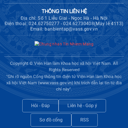
Hội thảo khoa học "Kinh tế Việt Nam
THÔNG TIN LIÊN HỆ
6 tháng đầu năm 2026: Thách thức,
Địa chỉ: Số 1 Liễu Giai - Ngọc Hà - Hà Nội
động lực và triển vọng phát triển"
Điện thoại: 024.62750277 - 024.62730408(Máy lẻ 4113)
Email: banbientap@vass.gov.vn
Hội nghị Ban Chỉ đạo về dữ liệu Viện
Hàn lâm Khoa học xã hội Việt Nam
Hội thảo quốc tế "Không gian phát
Copyright © Viện Hàn lâm Khoa học xã hội Việt Nam. All
triển Việt Nam trong kỷ nguyên mới:
Rights Reserved
Định hướng chiến lược và lựa chọn
"Ghi rõ nguồn Cổng thông tin điện tử Viện Hàn lâm Khoa học
chính sách”
xã hội Việt Nam (www.vass.gov.vn) khi trích dẫn lại tin từ địa
chỉ này".
Khai quật công trường khai thác đá
xây dựng Thành Nhà Hồ ở núi An
Hỏi - Đáp
Liên hệ - Góp ý
Tôn
Sơ đồ cổng
RSS