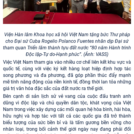
Viện Hàn lâm Khoa học xã hội Việt Nam tặng bức Thư pháp
cho Đại sứ Cuba Rogelio Polanco Fuentes nhân dịp Đại sứ
tham quan Triển lãm thành tựu đất nước “80 năm Hành trình
Độc lập-Tự do-Hạnh phúc”. (Ảnh: VASS)
Việc Việt Nam tham gia vào nhiều cơ chế liên kết khu vực và
quốc tế, cùng với việc ký kết hàng loạt hiệp định hợp tác
song phương và đa phương, đã góp phần thúc đẩy mạnh
mẽ tính năng động của nền kinh tế, đồng thời lan tỏa những
giá trị văn hóa đặc sắc của đất nước ra thế giới.
Bên cạnh di sản lịch sử vẻ vang của cuộc đấu tranh anh
dũng vì độc lập và chủ quyền dân tộc, khát vọng của Việt
Nam trong việc xây dựng các mối quan hệ hòa bình, hài hòa,
hữu nghị và hợp tác với tất cả các quốc gia đã trở thành
biểu tượng của sức bền bỉ và là tấm gương bền vững cho
nhân loại, trong bối cảnh thế giới ngày nay đang phải đối