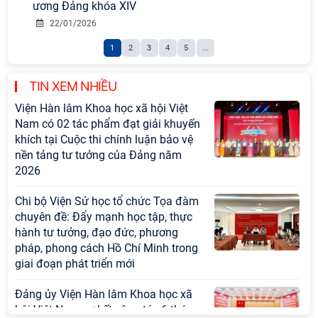
ương Đảng khóa XIV
22/01/2026
1
2
3
4
5
...
TIN XEM NHIỀU
Viện Hàn lâm Khoa học xã hội Việt
Nam có 02 tác phẩm đạt giải khuyến
khích tại Cuộc thi chính luận bảo vệ
nền tảng tư tưởng của Đảng năm
2026
Chi bộ Viện Sử học tổ chức Tọa đàm
chuyên đề: Đẩy mạnh học tập, thực
hành tư tưởng, đạo đức, phương
pháp, phong cách Hồ Chí Minh trong
giai đoạn phát triển mới
Đảng ủy Viện Hàn lâm Khoa học xã
hội Việt Nam sơ kết công tác 6 tháng