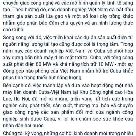
chuyển giao công nghệ và các mô hình quản lý kinh tế sáng
tạo. Theo hướng đó, các doanh nghiệp Việt Nam đã bắt đầu
tham gia sản xuất lúa gạo và một số loại cây trồng khác
nhằm góp phần bảo đảm chủ quyền và an ninh lương thực
cho Cuba.
Song song với đó, việc triển khai các dự án sản xuất điện từ
nguồn năng lượng tái tạo cũng được coi là trọng tâm. Trong
năm nay, các doanh nghiệp Việt Nam và Cuba sẽ phối hợp
xây dựng bốn nhà máy điện mặt trời tại Cuba, với tổng công
suất phát điện 80 MW và khả năng tích trữ 10 MW - một sự
đóng góp hào phóng của Việt Nam nhằm hỗ trợ Cuba khắc
phục tình trạng thiếu hụt năng lượng.
Bên cạnh đó, việc thành lập và đưa vào hoạt động một nhà
máy liên doanh Cuba-Việt Nam tại Khu Công nghệ cao Hòa
Lạc, Hà Nội, đã mở ra những triển vọng rất tích cực trong
nghiên cứu, phát triển, sản xuất, thương mại hóa và chuyển
giao công nghệ các sản phẩm đổi mới của ngành công
nghiệp sinh dược Cuba, vì lợi ích chăm sóc sức khỏe của
nhân dân hai nước.
Chúng tôi kỳ vọng, những cơ hội kinh doanh mới trong nhiều