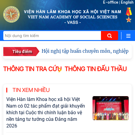
E-office
English
|
Hội nghị tập huấn chuyên môn, nghiệp vụ
Tiêu điểm
THÔNG TIN TRA CỨU
THÔNG TIN ĐẤU THẦU
TIN XEM NHIỀU
Viện Hàn lâm Khoa học xã hội Việt
Nam có 02 tác phẩm đạt giải khuyến
khích tại Cuộc thi chính luận bảo vệ
nền tảng tư tưởng của Đảng năm
2026