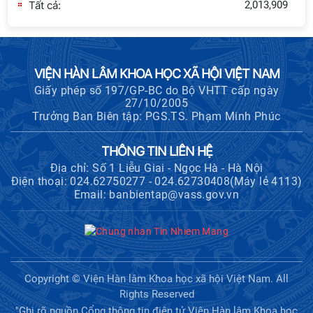
Tất cả:
2,013,909
cấp Bộ
Hội thảo khoa học "Kinh tế Việt Nam
6 tháng đầu năm 2026: Thách thức,
động lực và triển vọng phát triển"
VIỆN HÀN LÂM KHOA HỌC XÃ HỘI VIỆT NAM
Giấy phép số 197/GP-BC do Bộ VHTT cấp ngày
27/10/2005
Hội nghị Ban Chỉ đạo về dữ liệu Viện
Trưởng Ban Biên tập: PGS.TS. Phạm Minh Phúc
Hàn lâm Khoa học xã hội Việt Nam
THÔNG TIN LIÊN HỆ
Địa chỉ: Số 1 Liễu Giai - Ngọc Hà - Hà Nội
Điện thoại: 024.62750277 - 024.62730408(Máy lẻ 4113)
Thông báo bổ sung về việc tuyển
Email: banbientap@vass.gov.vn
sinh đào tạo trình độ tiến sĩ đợt 1
năm 2026
Hội thảo quốc tế "Không gian phát
triển Việt Nam trong kỷ nguyên mới:
Copyright © Viện Hàn lâm Khoa học xã hội Việt Nam. All
Định hướng chiến lược và lựa chọn
Rights Reserved
chính sách”
"Ghi rõ nguồn Cổng thông tin điện tử Viện Hàn lâm Khoa học