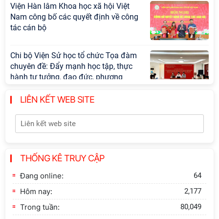
Viện Hàn lâm Khoa học xã hội Việt
Nam công bố các quyết định về công
tác cán bộ
Chi bộ Viện Sử học tổ chức Tọa đàm
chuyên đề: Đẩy mạnh học tập, thực
hành tư tưởng, đạo đức, phương
pháp, phong cách Hồ Chí Minh trong
giai đoạn phát triển mới
LIÊN KẾT WEB SITE
Hội thảo khoa học quốc tế “Không
gian phát triển Việt Nam trong kỷ
nguyên mới: Định hướng chiến lược
và lựa chọn chính sách” sẽ diễn ra
THỐNG KÊ TRUY CẬP
vào thứ ba, ngày 28/7/2026
Đang online:
64
Hội nghị Lãnh đạo Viện Hàn lâm
Hôm nay:
2,177
Khoa học xã hội Việt Nam làm việc
với Ban Chủ nhiệm các Chương trình
Trong tuần:
80,049
khoa học và công nghệ trọng điểm