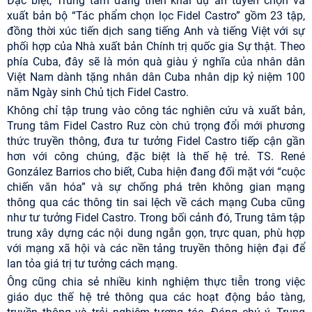
Đặc biệt, Trung tâm đang triển khai dự án tuyển chọn và
xuất bản bộ “Tác phẩm chọn lọc Fidel Castro” gồm 23 tập,
đồng thời xúc tiến dịch sang tiếng Anh và tiếng Việt với sự
phối hợp của Nhà xuất bản Chính trị quốc gia Sự thật. Theo
phía Cuba, đây sẽ là món quà giàu ý nghĩa của nhân dân
Việt Nam dành tặng nhân dân Cuba nhân dịp kỷ niệm 100
năm Ngày sinh Chủ tịch Fidel Castro.
Không chỉ tập trung vào công tác nghiên cứu và xuất bản,
Trung tâm Fidel Castro Ruz còn chú trọng đổi mới phương
thức truyền thông, đưa tư tưởng Fidel Castro tiếp cận gần
hơn với công chúng, đặc biệt là thế hệ trẻ. TS. René
González Barrios cho biết, Cuba hiện đang đối mặt với “cuộc
chiến văn hóa” và sự chống phá trên không gian mạng
thông qua các thông tin sai lệch về cách mạng Cuba cũng
như tư tưởng Fidel Castro. Trong bối cảnh đó, Trung tâm tập
trung xây dựng các nội dung ngắn gọn, trực quan, phù hợp
với mạng xã hội và các nền tảng truyền thông hiện đại để
lan tỏa giá trị tư tưởng cách mạng.
Ông cũng chia sẻ nhiều kinh nghiệm thực tiễn trong việc
giáo dục thế hệ trẻ thông qua các hoạt động bảo tàng,