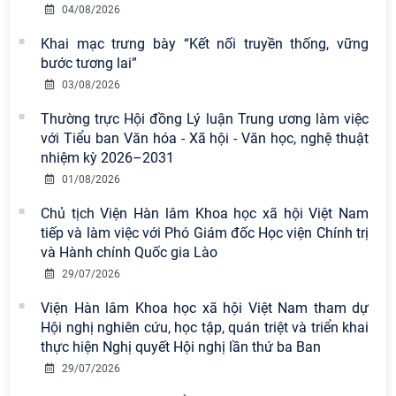
04/08/2026
Nam có 02 tác phẩm đạt giải khuyến
khích tại Cuộc thi chính luận bảo vệ
Khai mạc trưng bày “Kết nối truyền thống, vững
nền tảng tư tưởng của Đảng năm
bước tương lai”
2026
03/08/2026
Chi bộ Viện Sử học tổ chức Tọa đàm
Thường trực Hội đồng Lý luận Trung ương làm việc
chuyên đề: Đẩy mạnh học tập, thực
với Tiểu ban Văn hóa - Xã hội - Văn học, nghệ thuật
hành tư tưởng, đạo đức, phương
nhiệm kỳ 2026–2031
pháp, phong cách Hồ Chí Minh trong
01/08/2026
giai đoạn phát triển mới
Chủ tịch Viện Hàn lâm Khoa học xã hội Việt Nam
Hội thảo khoa học quốc tế “Không
tiếp và làm việc với Phó Giám đốc Học viện Chính trị
gian phát triển Việt Nam trong kỷ
và Hành chính Quốc gia Lào
nguyên mới: Định hướng chiến lược
29/07/2026
và lựa chọn chính sách” sẽ diễn ra
Viện Hàn lâm Khoa học xã hội Việt Nam tham dự
vào thứ ba, ngày 28/7/2026
Hội nghị nghiên cứu, học tập, quán triệt và triển khai
Tọa đàm Giao lưu chuyên đề về
thực hiện Nghị quyết Hội nghị lần thứ ba Ban
những kinh nghiệm quan trọng của
29/07/2026
Đảng Cộng sản Trung Quốc và Đảng