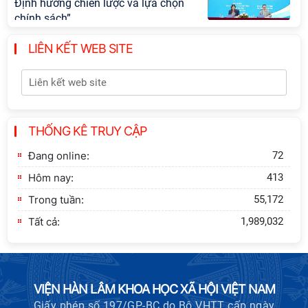
Định hướng chiến lược và lựa chọn
chính sách”
LIÊN KẾT WEB SITE
Khai quật công trường khai thác đá
xây dựng Thành Nhà Hồ ở núi An
Tôn
Thông báo bổ sung về việc tuyển
THỐNG KÊ TRUY CẬP
sinh đào tạo trình độ tiến sĩ đợt 1
năm 2026
Đang online:
72
Hôm nay:
413
Trong tuần:
55,172
Tất cả:
1,989,032
VIỆN HÀN LÂM KHOA HỌC XÃ HỘI VIỆT NAM
Giấy phép số 197/GP-BC do Bộ VHTT cấp ngày