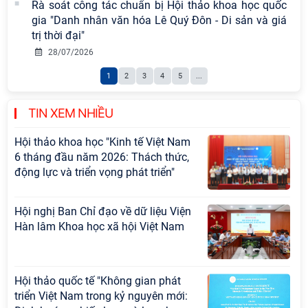
Rà soát công tác chuẩn bị Hội thảo khoa học quốc
Cộng sản Việt Nam trong lãnh đạo
gia "Danh nhân văn hóa Lê Quý Đôn - Di sản và giá
sự nghiệp xây dựng chủ nghĩa xã hội
trị thời đại"
Hội nghị Lãnh đạo Viện Hàn lâm
28/07/2026
Khoa học xã hội Việt Nam làm việc
1
2
3
4
5
...
với Ban Chủ nhiệm các Chương trình
khoa học và công nghệ trọng điểm
cấp Bộ
TIN XEM NHIỀU
Hội thảo khoa học "Kinh tế Việt Nam
6 tháng đầu năm 2026: Thách thức,
động lực và triển vọng phát triển"
Hội nghị Ban Chỉ đạo về dữ liệu Viện
Hàn lâm Khoa học xã hội Việt Nam
Hội thảo quốc tế "Không gian phát
triển Việt Nam trong kỷ nguyên mới: