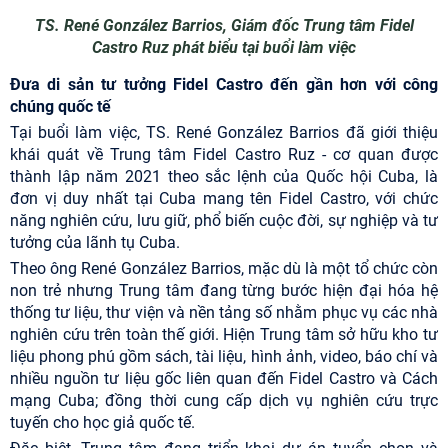
TS. René González Barrios, Giám đốc Trung tâm Fidel
Castro Ruz phát biểu tại buổi làm việc
Đưa di sản tư tưởng Fidel Castro đến gần hơn với công
chúng quốc tế
Tại buổi làm việc, TS. René González Barrios đã giới thiệu
khái quát về Trung tâm Fidel Castro Ruz - cơ quan được
thành lập năm 2021 theo sắc lệnh của Quốc hội Cuba, là
đơn vị duy nhất tại Cuba mang tên Fidel Castro, với chức
năng nghiên cứu, lưu giữ, phổ biến cuộc đời, sự nghiệp và tư
tưởng của lãnh tụ Cuba.
Theo ông René González Barrios, mặc dù là một tổ chức còn
non trẻ nhưng Trung tâm đang từng bước hiện đại hóa hệ
thống tư liệu, thư viện và nền tảng số nhằm phục vụ các nhà
nghiên cứu trên toàn thế giới. Hiện Trung tâm sở hữu kho tư
liệu phong phú gồm sách, tài liệu, hình ảnh, video, báo chí và
nhiều nguồn tư liệu gốc liên quan đến Fidel Castro và Cách
mạng Cuba; đồng thời cung cấp dịch vụ nghiên cứu trực
tuyến cho học giả quốc tế.