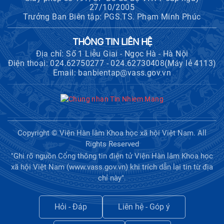
27/10/2005
Trưởng Ban Biên tập: PGS.TS. Phạm Minh Phúc
THÔNG TIN LIÊN HỆ
Địa chỉ: Số 1 Liễu Giai - Ngọc Hà - Hà Nội
Điện thoại: 024.62750277 - 024.62730408(Máy lẻ 4113)
Email: banbientap@vass.gov.vn
Copyright © Viện Hàn lâm Khoa học xã hội Việt Nam. All
Rights Reserved
"Ghi rõ nguồn Cổng thông tin điện tử Viện Hàn lâm Khoa học
xã hội Việt Nam (www.vass.gov.vn) khi trích dẫn lại tin từ địa
chỉ này".
Hỏi - Đáp
Liên hệ - Góp ý