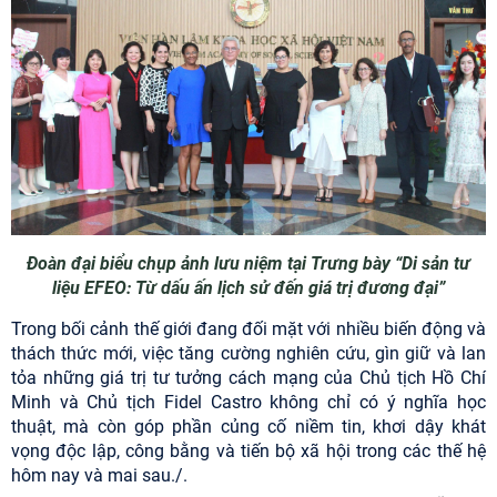
Đoàn đại biểu chụp ảnh lưu niệm tại Trưng bày “Di sản tư
liệu EFEO: Từ dấu ấn lịch sử đến giá trị đương đại”
Trong bối cảnh thế giới đang đối mặt với nhiều biến động và
thách thức mới, việc tăng cường nghiên cứu, gìn giữ và lan
tỏa những giá trị tư tưởng cách mạng của Chủ tịch Hồ Chí
Minh và Chủ tịch Fidel Castro không chỉ có ý nghĩa học
thuật, mà còn góp phần củng cố niềm tin, khơi dậy khát
vọng độc lập, công bằng và tiến bộ xã hội trong các thế hệ
hôm nay và mai sau./.