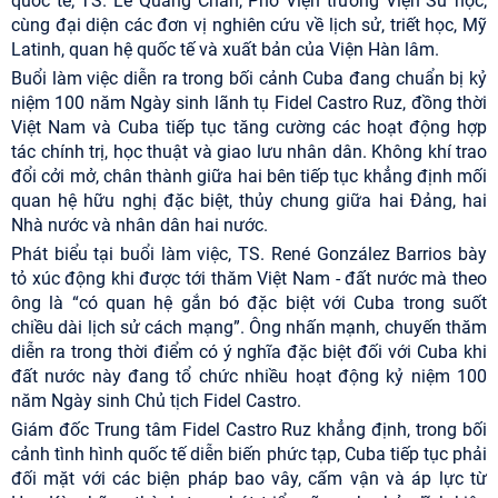
quốc tế; TS. Lê Quang Chắn, Phó Viện trưởng Viện Sử học;
cùng đại diện các đơn vị nghiên cứu về lịch sử, triết học, Mỹ
Latinh, quan hệ quốc tế và xuất bản của Viện Hàn lâm.
Buổi làm việc diễn ra trong bối cảnh Cuba đang chuẩn bị kỷ
niệm 100 năm Ngày sinh lãnh tụ Fidel Castro Ruz, đồng thời
Việt Nam và Cuba tiếp tục tăng cường các hoạt động hợp
tác chính trị, học thuật và giao lưu nhân dân. Không khí trao
đổi cởi mở, chân thành giữa hai bên tiếp tục khẳng định mối
quan hệ hữu nghị đặc biệt, thủy chung giữa hai Đảng, hai
Nhà nước và nhân dân hai nước.
Phát biểu tại buổi làm việc, TS. René González Barrios bày
tỏ xúc động khi được tới thăm Việt Nam - đất nước mà theo
ông là “có quan hệ gắn bó đặc biệt với Cuba trong suốt
chiều dài lịch sử cách mạng”. Ông nhấn mạnh, chuyến thăm
diễn ra trong thời điểm có ý nghĩa đặc biệt đối với Cuba khi
đất nước này đang tổ chức nhiều hoạt động kỷ niệm 100
năm Ngày sinh Chủ tịch Fidel Castro.
Giám đốc Trung tâm Fidel Castro Ruz khẳng định, trong bối
cảnh tình hình quốc tế diễn biến phức tạp, Cuba tiếp tục phải
đối mặt với các biện pháp bao vây, cấm vận và áp lực từ