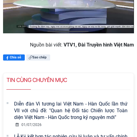
a
y
V
i
Nguồn bài viết:
VTV1, Đài Truyền hình Việt Nam
d
Chia sẻ
Sao chép
e
o
TIN CÙNG CHUYÊN MỤC
Diễn đàn Vì tương lai Việt Nam - Hàn Quốc lần thứ
VII với chủ đề: "Quan hệ Đối tác Chiến lược Toàn
diện Việt Nam - Hàn Quốc trong kỷ nguyên mới"
01/07/2026
Lễ Ký kết hợp tác nghiên cứu lý luận và tư vấn chính