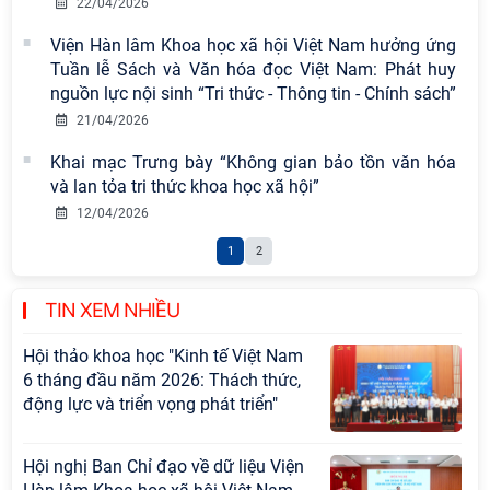
22/04/2026
vào thứ ba, ngày 28/7/2026
Viện Hàn lâm Khoa học xã hội Việt Nam hưởng ứng
Tọa đàm Giao lưu chuyên đề về
Tuần lễ Sách và Văn hóa đọc Việt Nam: Phát huy
những kinh nghiệm quan trọng của
nguồn lực nội sinh “Tri thức - Thông tin - Chính sách”
Đảng Cộng sản Trung Quốc và Đảng
21/04/2026
Cộng sản Việt Nam trong lãnh đạo
Khai mạc Trưng bày “Không gian bảo tồn văn hóa
sự nghiệp xây dựng chủ nghĩa xã hội
và lan tỏa tri thức khoa học xã hội”
Hội nghị Lãnh đạo Viện Hàn lâm
12/04/2026
Khoa học xã hội Việt Nam làm việc
1
2
với Ban Chủ nhiệm các Chương trình
khoa học và công nghệ trọng điểm
cấp Bộ
TIN XEM NHIỀU
Hội thảo khoa học "Kinh tế Việt Nam
6 tháng đầu năm 2026: Thách thức,
động lực và triển vọng phát triển"
Hội nghị Ban Chỉ đạo về dữ liệu Viện