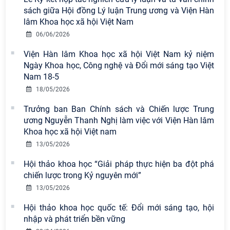
sách giữa Hội đồng Lý luận Trung ương và Viện Hàn
lâm Khoa học xã hội Việt Nam
06/06/2026
Viện Hàn lâm Khoa học xã hội Việt Nam kỷ niệm
Viện Hàn lâm Khoa học xã hội Việt
Ngày Khoa học, Công nghệ và Đổi mới sáng tạo Việt
Nam có 02 tác phẩm đạt giải khuyến
Nam 18-5
khích tại Cuộc thi chính luận bảo vệ
18/05/2026
nền tảng tư tưởng của Đảng năm
2026
Trưởng ban Ban Chính sách và Chiến lược Trung
ương Nguyễn Thanh Nghị làm việc với Viện Hàn lâm
Chi bộ Viện Sử học tổ chức Tọa đàm
Khoa học xã hội Việt nam
chuyên đề: Đẩy mạnh học tập, thực
13/05/2026
hành tư tưởng, đạo đức, phương
pháp, phong cách Hồ Chí Minh trong
Hội thảo khoa học “Giải pháp thực hiện ba đột phá
giai đoạn phát triển mới
chiến lược trong Kỷ nguyên mới”
13/05/2026
Hội thảo khoa học quốc tế “Không
gian phát triển Việt Nam trong kỷ
Hội thảo khoa học quốc tế: Đổi mới sáng tạo, hội
nguyên mới: Định hướng chiến lược
nhập và phát triển bền vững
và lựa chọn chính sách” sẽ diễn ra