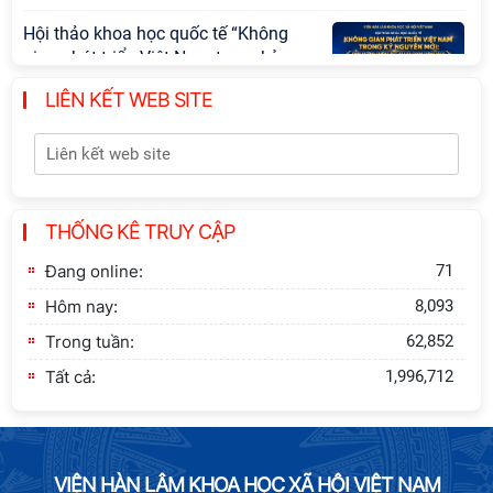
Đảng Cộng sản Trung Quốc và Đảng
Cộng sản Việt Nam trong lãnh đạo
sự nghiệp xây dựng chủ nghĩa xã hội
Hội nghị Lãnh đạo Viện Hàn lâm
LIÊN KẾT WEB SITE
Khoa học xã hội Việt Nam làm việc
với Ban Chủ nhiệm các Chương trình
khoa học và công nghệ trọng điểm
cấp Bộ
THỐNG KÊ TRUY CẬP
Hội thảo khoa học "Kinh tế Việt Nam
6 tháng đầu năm 2026: Thách thức,
Đang online:
71
động lực và triển vọng phát triển"
Hôm nay:
8,093
Trong tuần:
62,852
Hội nghị Ban Chỉ đạo về dữ liệu Viện
Tất cả:
1,996,712
Hàn lâm Khoa học xã hội Việt Nam
Hội thảo quốc tế "Không gian phát
VIỆN HÀN LÂM KHOA HỌC XÃ HỘI VIỆT NAM
triển Việt Nam trong kỷ nguyên mới: