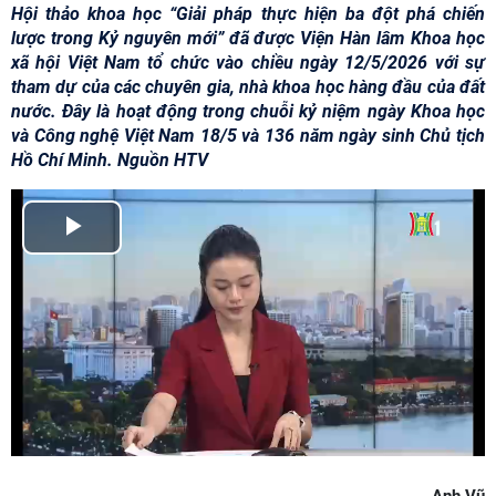
Hội thảo khoa học “Giải pháp thực hiện ba đột phá chiến
lược trong Kỷ nguyên mới” đã được Viện Hàn lâm Khoa học
xã hội Việt Nam tổ chức vào chiều ngày 12/5/2026 với sự
tham dự của các chuyên gia, nhà khoa học hàng đầu của đất
nước. Đây là hoạt động trong chuỗi kỷ niệm ngày Khoa học
và Công nghệ Việt Nam 18/5 và 136 năm ngày sinh Chủ tịch
Hồ Chí Minh. Nguồn HTV
P
l
a
y
V
i
Anh Vũ