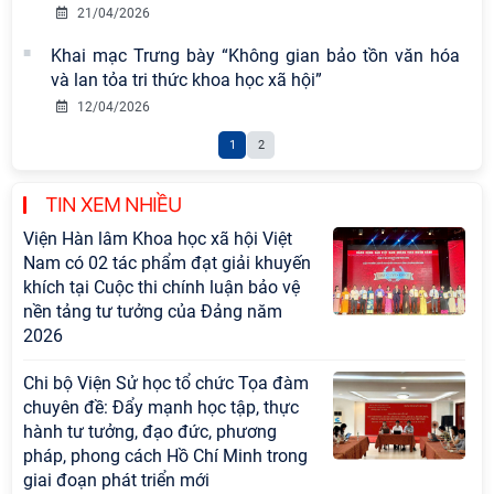
Viện Hàn lâm Khoa học xã hội Việt
21/04/2026
Nam có 02 tác phẩm đạt giải khuyến
Khai mạc Trưng bày “Không gian bảo tồn văn hóa
khích tại Cuộc thi chính luận bảo vệ
và lan tỏa tri thức khoa học xã hội”
nền tảng tư tưởng của Đảng năm
12/04/2026
2026
1
2
Chi bộ Viện Sử học tổ chức Tọa đàm
chuyên đề: Đẩy mạnh học tập, thực
TIN XEM NHIỀU
hành tư tưởng, đạo đức, phương
pháp, phong cách Hồ Chí Minh trong
giai đoạn phát triển mới
Hội thảo khoa học quốc tế “Không
gian phát triển Việt Nam trong kỷ
nguyên mới: Định hướng chiến lược
và lựa chọn chính sách” sẽ diễn ra
vào thứ ba, ngày 28/7/2026
Tọa đàm Giao lưu chuyên đề về
những kinh nghiệm quan trọng của