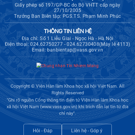
Giấy phép số 197/GP-BC do Bộ VHTT cấp ngày
Định hướng chiến lược và lựa chọn
27/10/2005
chính sách”
Trưởng Ban Biên tập: PGS.TS. Phạm Minh Phúc
Khai quật công trường khai thác đá
THÔNG TIN LIÊN HỆ
xây dựng Thành Nhà Hồ ở núi An
Tôn
Địa chỉ: Số 1 Liễu Giai - Ngọc Hà - Hà Nội
Điện thoại: 024.62750277 - 024.62730408(Máy lẻ 4113)
Email: banbientap@vass.gov.vn
Thông báo bổ sung về việc tuyển
sinh đào tạo trình độ tiến sĩ đợt 1
năm 2026
Copyright © Viện Hàn lâm Khoa học xã hội Việt Nam. All
Rights Reserved
"Ghi rõ nguồn Cổng thông tin điện tử Viện Hàn lâm Khoa học
xã hội Việt Nam (www.vass.gov.vn) khi trích dẫn lại tin từ địa
chỉ này".
Hỏi - Đáp
Liên hệ - Góp ý