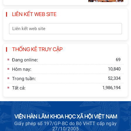
LIÊN KẾT WEB SITE
Hội thảo quốc tế "Không gian phát
triển Việt Nam trong kỷ nguyên mới:
Định hướng chiến lược và lựa chọn
chính sách”
THỐNG KÊ TRUY CẬP
Khai quật công trường khai thác đá
xây dựng Thành Nhà Hồ ở núi An
Đang online:
69
Tôn
Hôm nay:
10,840
Trong tuần:
52,334
Tất cả:
1,986,194
VIỆN HÀN LÂM KHOA HỌC XÃ HỘI VIỆT NAM
Giấy phép số 197/GP-BC do Bộ VHTT cấp ngày
27/10/2005