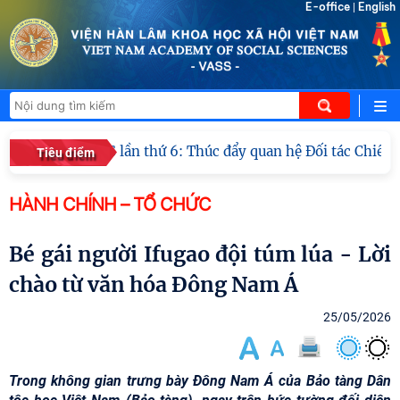
E-office
English
|
i ICWA – VASS lần thứ 6: Thúc đẩy quan hệ Đối tác Chiến lư
Tiêu điểm
HÀNH CHÍNH – TỔ CHỨC
Bé gái người Ifugao đội túm lúa - Lời
chào từ văn hóa Đông Nam Á
25/05/2026
Trong không gian trưng bày Đông Nam Á của Bảo tàng Dân