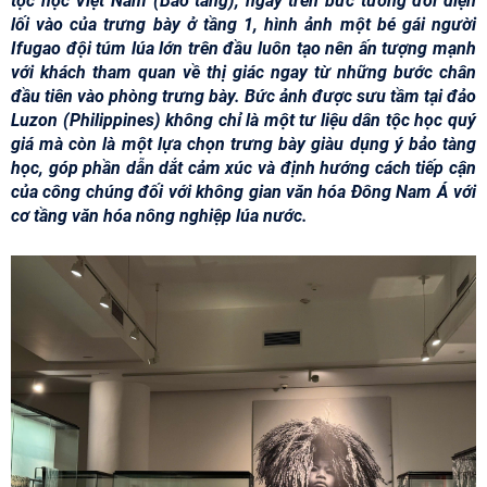
tộc học Việt Nam (Bảo tàng), ngay trên bức tường đối diện
lối vào của trưng bày ở tầng 1, hình ảnh một bé gái người
Ifugao đội túm lúa lớn trên đầu luôn tạo nên ấn tượng mạnh
với khách tham quan về thị giác ngay từ những bước chân
đầu tiên vào phòng trưng bày. Bức ảnh được sưu tầm tại đảo
Luzon (Philippines) không chỉ là một tư liệu dân tộc học quý
giá mà còn là một lựa chọn trưng bày giàu dụng ý bảo tàng
học, góp phần dẫn dắt cảm xúc và định hướng cách tiếp cận
của công chúng đối với không gian văn hóa Đông Nam Á với
cơ tầng văn hóa nông nghiệp lúa nước.