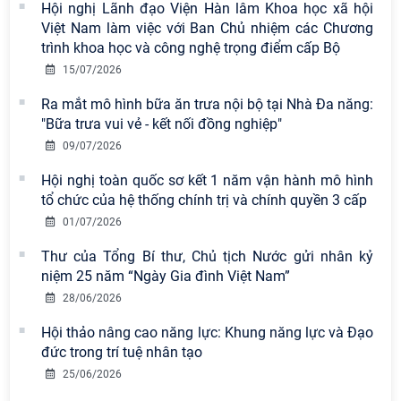
Viện Hàn lâm Khoa học xã hội Việt
Hội nghị Lãnh đạo Viện Hàn lâm Khoa học xã hội
Nam có 02 tác phẩm đạt giải khuyến
Việt Nam làm việc với Ban Chủ nhiệm các Chương
khích tại Cuộc thi chính luận bảo vệ
trình khoa học và công nghệ trọng điểm cấp Bộ
nền tảng tư tưởng của Đảng năm
15/07/2026
2026
Ra mắt mô hình bữa ăn trưa nội bộ tại Nhà Đa năng:
Chi bộ Viện Sử học tổ chức Tọa đàm
"Bữa trưa vui vẻ - kết nối đồng nghiệp"
chuyên đề: Đẩy mạnh học tập, thực
09/07/2026
hành tư tưởng, đạo đức, phương
pháp, phong cách Hồ Chí Minh trong
Hội nghị toàn quốc sơ kết 1 năm vận hành mô hình
giai đoạn phát triển mới
tổ chức của hệ thống chính trị và chính quyền 3 cấp
01/07/2026
Đảng ủy Viện Hàn lâm Khoa học xã
hội Việt Nam sơ kết công tác 6 tháng
Thư của Tổng Bí thư, Chủ tịch Nước gửi nhân kỷ
đầu năm và triển khai nhiệm vụ
niệm 25 năm “Ngày Gia đình Việt Nam”
trọng tâm 6 tháng cuối năm 2026
28/06/2026
Hội thảo khoa học quốc tế “Không
Hội thảo nâng cao năng lực: Khung năng lực và Đạo
gian phát triển Việt Nam trong kỷ
đức trong trí tuệ nhân tạo
nguyên mới: Định hướng chiến lược
25/06/2026
và lựa chọn chính sách” sẽ diễn ra