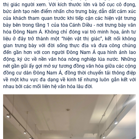
thị giác người xem. Với kích thước lớn và bố cục cô đọng,
bức ảnh tạo nên điểm nhấn cho trưng bày, dẫn dắt cảm xúc
của khách tham quan trước khi tiếp cận các hiện vật trưng
bày bên trong tầng 1 của tòa Cánh Diều - nơi trưng bày văn
hóa Đông Nam Á. Không chỉ đóng vai trò minh họa, ảnh tư
liệu ở đây trở thành một “hiện vật thị giác”, kết nối không
gian trưng bày với đời sống thực địa và đưa công chúng
đến gần hơn với con người Đông Nam Á qua hình ảnh lao
động, ký ức về nền văn hóa nông nghiệp lúa nước. Những
nét gần gũi ấy gợi mở sự tương đồng văn hóa giữa các cộng
đồng cư dân Đông Nam Á, đồng thời chuyển tải thông điệp
về một khu vực đa dạng về kinh tế nhưng luôn gắn kết với
nhau bởi các mối liên hệ văn hóa lâu đời.