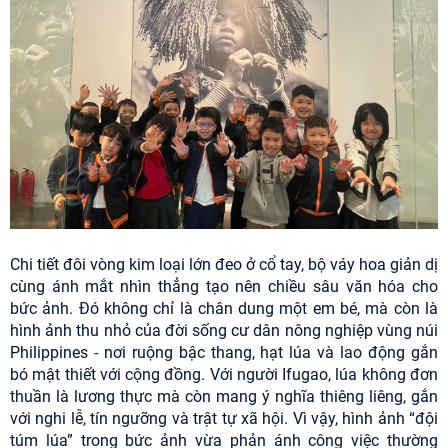
Chi tiết đôi vòng kim loại lớn đeo ở cổ tay, bộ váy hoa giản dị
cùng ánh mắt nhìn thẳng tạo nên chiều sâu văn hóa cho
bức ảnh. Đó không chỉ là chân dung một em bé, mà còn là
hình ảnh thu nhỏ của đời sống cư dân nông nghiệp vùng núi
Philippines - nơi ruộng bậc thang, hạt lúa và lao động gắn
bó mật thiết với cộng đồng. Với người Ifugao, lúa không đơn
thuần là lương thực mà còn mang ý nghĩa thiêng liêng, gắn
với nghi lễ, tín ngưỡng và trật tự xã hội. Vì vậy, hình ảnh “đội
túm lúa” trong bức ảnh vừa phản ánh công việc thường