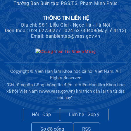
Trưởng Ban Biên tập: PGS.TS. Phạm Minh Phúc
THÔNG TIN LIÊN HỆ
Địa chỉ: Số 1 Liễu Giai - Ngọc Hà - Hà Nội
Điện thoại: 024.62750277 - 024.62730408(Máy lẻ 4113)
Email: banbientap@vass.gov.vn
Copyright © Viện Hàn lâm Khoa học xã hội Việt Nam. All
Rights Reserved
"Ghi rõ nguồn Cổng thông tin điện tử Viện Hàn lâm Khoa học
xã hội Việt Nam (www.vass.gov.vn) khi trích dẫn lại tin từ địa
chỉ này".
Hỏi - Đáp
Liên hệ - Góp ý
Sơ đồ cổng
RSS