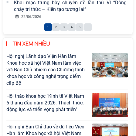
Khai mạc trưng bày chuyên đề lần thứ VI “Dòng
vào thứ ba, ngày 28/7/2026
chảy tri thức – Kiến tạo tương lai”
Tọa đàm Giao lưu chuyên đề về
22/06/2026
những kinh nghiệm quan trọng của
1
2
3
4
5
...
Đảng Cộng sản Trung Quốc và Đảng
Cộng sản Việt Nam trong lãnh đạo
sự nghiệp xây dựng chủ nghĩa xã hội
TIN XEM NHIỀU
Hội nghị Lãnh đạo Viện Hàn lâm
Khoa học xã hội Việt Nam làm việc
với Ban Chủ nhiệm các Chương trình
khoa học và công nghệ trọng điểm
cấp Bộ
Hội thảo khoa học "Kinh tế Việt Nam
6 tháng đầu năm 2026: Thách thức,
động lực và triển vọng phát triển"
Hội nghị Ban Chỉ đạo về dữ liệu Viện
Hàn lâm Khoa học xã hội Việt Nam