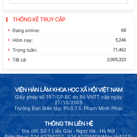
Thông báo bổ sung về việc tuyển
THỐNG KÊ TRUY CẬP
sinh đào tạo trình độ tiến sĩ đợt 1
năm 2026
Đang online:
68
Hôm nay:
5,246
Trong tuần:
71,462
Tất cả:
2,005,322
VIỆN HÀN LÂM KHOA HỌC XÃ HỘI VIỆT NAM
Giấy phép số 197/GP-BC do Bộ VHTT cấp ngày
27/10/2005
Trưởng Ban Biên tập: PGS.TS. Phạm Minh Phúc
THÔNG TIN LIÊN HỆ
Địa chỉ: Số 1 Liễu Giai - Ngọc Hà - Hà Nội
Điện thoại: 024.62750277 - 024.62730408(Máy lẻ 4113)