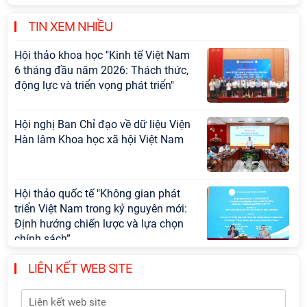
khoa học và công nghệ trọng điểm
cấp Bộ
TIN XEM NHIỀU
Hội thảo khoa học "Kinh tế Việt Nam
6 tháng đầu năm 2026: Thách thức,
động lực và triển vọng phát triển"
Hội nghị Ban Chỉ đạo về dữ liệu Viện
Hàn lâm Khoa học xã hội Việt Nam
Hội thảo quốc tế "Không gian phát
triển Việt Nam trong kỷ nguyên mới:
Định hướng chiến lược và lựa chọn
chính sách”
LIÊN KẾT WEB SITE
Khai quật công trường khai thác đá
xây dựng Thành Nhà Hồ ở núi An
Tôn