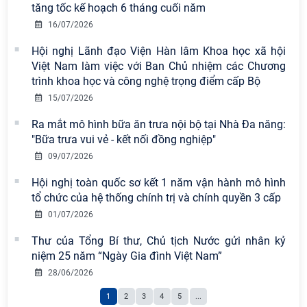
Chi bộ Viện Sử học tổ chức Tọa đàm
tăng tốc kế hoạch 6 tháng cuối năm
chuyên đề: Đẩy mạnh học tập, thực
16/07/2026
hành tư tưởng, đạo đức, phương
pháp, phong cách Hồ Chí Minh trong
Hội nghị Lãnh đạo Viện Hàn lâm Khoa học xã hội
giai đoạn phát triển mới
Việt Nam làm việc với Ban Chủ nhiệm các Chương
trình khoa học và công nghệ trọng điểm cấp Bộ
Hội thảo khoa học quốc tế “Không
15/07/2026
gian phát triển Việt Nam trong kỷ
nguyên mới: Định hướng chiến lược
Ra mắt mô hình bữa ăn trưa nội bộ tại Nhà Đa năng:
và lựa chọn chính sách” sẽ diễn ra
"Bữa trưa vui vẻ - kết nối đồng nghiệp"
vào thứ ba, ngày 28/7/2026
09/07/2026
Tọa đàm Giao lưu chuyên đề về
Hội nghị toàn quốc sơ kết 1 năm vận hành mô hình
những kinh nghiệm quan trọng của
tổ chức của hệ thống chính trị và chính quyền 3 cấp
Đảng Cộng sản Trung Quốc và Đảng
01/07/2026
Cộng sản Việt Nam trong lãnh đạo
Thư của Tổng Bí thư, Chủ tịch Nước gửi nhân kỷ
sự nghiệp xây dựng chủ nghĩa xã hội
niệm 25 năm “Ngày Gia đình Việt Nam”
Hội nghị Lãnh đạo Viện Hàn lâm
28/06/2026
Khoa học xã hội Việt Nam làm việc
1
2
3
4
5
...
với Ban Chủ nhiệm các Chương trình