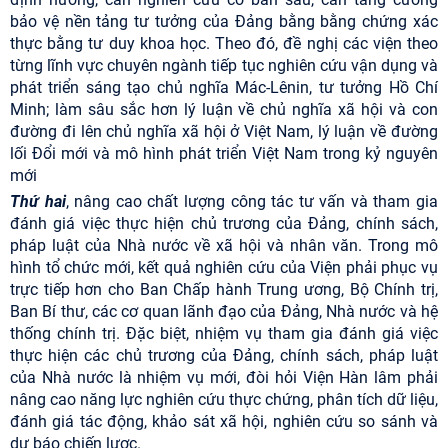
bảo vệ nền tảng tư tưởng của Đảng bằng bằng chứng xác
thực bằng tư duy khoa học. Theo đó, đề nghị các viện theo
từng lĩnh vực chuyên ngành tiếp tục nghiên cứu vận dụng và
phát triển sáng tạo chủ nghĩa Mác-Lênin, tư tưởng Hồ Chí
Minh; làm sâu sắc hơn lý luận về chủ nghĩa xã hội và con
đường đi lên chủ nghĩa xã hội ở Việt Nam, lý luận về đường
lối Đổi mới và mô hình phát triển Việt Nam trong kỷ nguyên
mới
Thứ hai
, nâng cao chất lượng công tác tư vấn và tham gia
đánh giá việc thực
hiện chủ trương của Đảng, chính sách,
pháp luật của Nhà nước về xã hội và nhân văn.
Trong mô
hình tổ chức mới, kết quả nghiên cứu của Viện phải phục vụ
trực tiếp hơn cho Ban Chấp hành Trung ương, Bộ Chính trị,
Ban Bí thư, các cơ quan lãnh đạo của Đảng, Nhà nước và hệ
thống chính trị. Đặc biệt, nhiệm vụ tham gia đánh giá việc
thực hiện các chủ trương của Đảng, chính sách, pháp luật
của Nhà nước là nhiệm vụ mới, đòi hỏi Viện Hàn lâm phải
nâng cao năng lực nghiên cứu thực chứng, phân tích dữ liệu,
đánh giá tác động, khảo sát xã hội, nghiên cứu so sánh và
dự báo chiến lược.