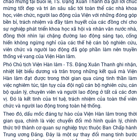
chào mừng tại buổi lễ, TS. Đặng Xuân Thanh đã gửi lời chúc
mừng tốt đẹp và tri ân sâu sắc tới toàn thể các nhà khoa
học, viên chức, người lao động của Viện với những đóng góp
bền bỉ, trách nhiệm và đầy tâm huyết của các đồng chí cho
sự nghiệp phát triển khoa học xã hội và nhân văn nước nhà,
đồng thời nhìn lại chặng đường lao động sáng tạo, cống
hiến không ngừng nghỉ của các thế hệ cán bộ nghiên cứu,
viên chức và người lao động đã góp phần làm nên truyền
thống vẻ vang của Viện Hàn lâm.
Phó Chủ tịch Viện Hàn lâm - TS. Đặng Xuân Thanh ghi nhận,
nhiệt liệt biểu dương và trân trọng những kết quả mà Viện
Hàn lâm đạt được trong thời gian qua cùng tinh thần làm
việc nghiêm túc, tận tụy của đội ngũ cán bộ nghiên cứu, cán
bộ quản lý, chuyên viên và người lao động ở tất cả các đơn
vị. Đó là kết tinh của trí tuệ, trách nhiệm của toàn thể viên
chức và người lao động trong toàn hệ thống.
Theo đó, dấu mốc đáng tự hào của Viện Hàn lâm trong thời
gian qua, chính là việc chuyển đổi mô hình quản lý, chính
thức trở thành cơ quan sự nghiệp trực thuộc Ban Chấp hành
Trung ương Đảng. Đây là một sự thay đổi mang tính bước