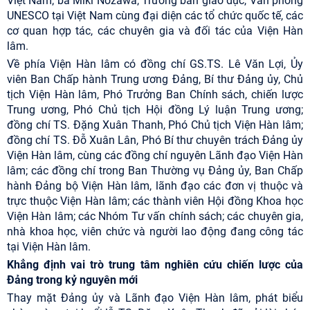
Việt Nam; bà Miki Nozawa, Trưởng ban giáo dục, Văn phòng
UNESCO tại Việt Nam cùng đại diện các tổ chức quốc tế, các
cơ quan hợp tác, các chuyên gia và đối tác của Viện Hàn
lâm.
Về phía Viện Hàn lâm có đồng chí GS.TS. Lê Văn Lợi, Ủy
viên Ban Chấp hành Trung ương Đảng, Bí thư Đảng ủy, Chủ
tịch Viện Hàn lâm, Phó Trưởng Ban Chính sách, chiến lược
Trung ương, Phó Chủ tịch Hội đồng Lý luận Trung ương;
đồng chí TS. Đặng Xuân Thanh, Phó Chủ tịch Viện Hàn lâm;
đồng chí TS. Đỗ Xuân Lân, Phó Bí thư chuyên trách Đảng ủy
Viện Hàn lâm, cùng các đồng chí nguyên Lãnh đạo Viện Hàn
lâm; các đồng chí trong Ban Thường vụ Đảng ủy, Ban Chấp
hành Đảng bộ Viện Hàn lâm, lãnh đạo các đơn vị thuộc và
trực thuộc Viện Hàn lâm; các thành viên Hội đồng Khoa học
Viện Hàn lâm; các Nhóm Tư vấn chính sách; các chuyên gia,
nhà khoa học, viên chức và người lao động đang công tác
tại Viện Hàn lâm.
Khẳng định vai trò trung tâm nghiên cứu chiến lược của
Đảng trong kỷ nguyên mới
Thay mặt Đảng ủy và Lãnh đạo Viện Hàn lâm, phát biểu