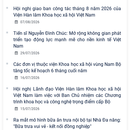
Hội nghị giao ban công tác tháng 8 năm 2026 của
Viện Hàn lâm Khoa học xã hội Việt Nam
07/08/2026
Viện Hàn lâm Khoa học xã hội Việt
Nam công bố các quyết định về
Tiến sĩ Nguyễn Đình Chúc: Mở rộng không gian phát
công tác cán bộ
triển tạo động lực mạnh mẽ cho nền kinh tế Việt
Nam
Viện Hàn lâm Khoa học xã hội Việt
29/07/2026
Nam có 02 tác phẩm đạt giải khuyến
Các đơn vị thuộc viện Khoa học xã hội vùng Nam Bộ
khích tại Cuộc thi chính luận bảo vệ
tăng tốc kế hoạch 6 tháng cuối năm
nền tảng tư tưởng của Đảng năm
2026
16/07/2026
Hội nghị Lãnh đạo Viện Hàn lâm Khoa học xã hội
Chi bộ Viện Sử học tổ chức Tọa đàm
Việt Nam làm việc với Ban Chủ nhiệm các Chương
chuyên đề: Đẩy mạnh học tập, thực
trình khoa học và công nghệ trọng điểm cấp Bộ
hành tư tưởng, đạo đức, phương
15/07/2026
pháp, phong cách Hồ Chí Minh trong
giai đoạn phát triển mới
Ra mắt mô hình bữa ăn trưa nội bộ tại Nhà Đa năng:
"Bữa trưa vui vẻ - kết nối đồng nghiệp"
Hội thảo khoa học quốc tế “Không