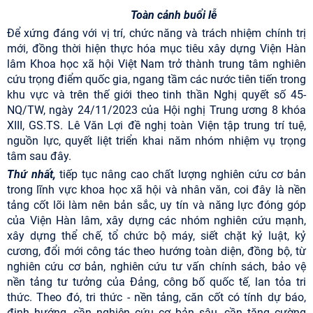
Toàn cảnh buổi lễ
Để xứng đáng với vị trí, chức năng và trách nhiệm chính trị
mới, đồng thời hiện thực hóa mục tiêu xây dựng Viện Hàn
lâm Khoa học xã hội Việt Nam trở thành trung tâm nghiên
cứu trọng điểm quốc gia, ngang tầm các nước tiên tiến trong
khu vực và trên thế giới theo tinh thần Nghị quyết số 45-
NQ/TW, ngày 24/11/2023 của Hội nghị Trung ương 8 khóa
XIII, GS.TS. Lê Văn Lợi đề nghị toàn Viện tập trung trí tuệ,
nguồn lực, quyết liệt triển khai năm nhóm nhiệm vụ trọng
tâm sau đây.
Thứ nhất,
tiếp tục nâng cao chất lượng nghiên cứu cơ bản
trong lĩnh vực khoa học xã hội và nhân văn, coi đây là nền
tảng cốt lõi làm nên bản sắc, uy tín và năng lực đóng góp
của Viện Hàn lâm, xây dựng các nhóm nghiên cứu mạnh,
xây dựng thể chế, tổ chức bộ máy, siết chặt kỷ luật, kỷ
cương, đổi mới công tác theo hướng toàn diện, đồng bộ, từ
nghiên cứu cơ bản, nghiên cứu tư vấn chính sách, bảo vệ
nền tảng tư tưởng của Đảng, công bố quốc tế, lan tỏa tri
thức. Theo đó, tri thức - nền tảng, căn cốt có tính dự báo,
định hướng, cần nghiên cứu cơ bản sâu, cần tăng cường