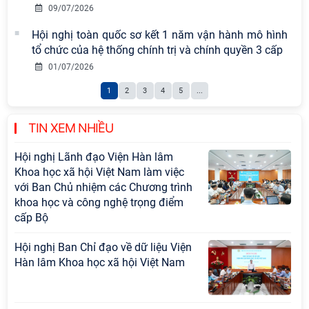
09/07/2026
gian phát triển Việt Nam trong kỷ
nguyên mới: Định hướng chiến lược
Hội nghị toàn quốc sơ kết 1 năm vận hành mô hình
và lựa chọn chính sách” sẽ diễn ra
tổ chức của hệ thống chính trị và chính quyền 3 cấp
vào thứ ba, ngày 28/7/2026
01/07/2026
Thông báo bổ sung về việc tuyển
1
2
3
4
5
...
sinh đào tạo trình độ tiến sĩ đợt 1
năm 2026
TIN XEM NHIỀU
Hội nghị Lãnh đạo Viện Hàn lâm
Khoa học xã hội Việt Nam làm việc
với Ban Chủ nhiệm các Chương trình
khoa học và công nghệ trọng điểm
cấp Bộ
Hội nghị Ban Chỉ đạo về dữ liệu Viện
Hàn lâm Khoa học xã hội Việt Nam