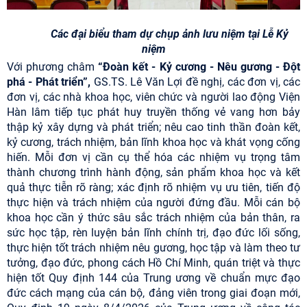
Các đại biểu tham dự chụp ảnh lưu niệm tại Lễ Kỷ
niệm
Với phương châm
“Đoàn kết - Kỷ cương - Nêu gương - Đột
phá - Phát triển”,
GS.TS. Lê Văn Lợi đề nghị, các đơn vị, các
đơn vị, các nhà khoa học, viên chức và người lao động Viện
Hàn lâm tiếp tục phát huy truyền thống vẻ vang hơn bảy
thập kỷ xây dựng và phát triển; nêu cao tinh thần đoàn kết,
kỷ cương, trách nhiệm, bản lĩnh khoa học và khát vọng cống
hiến. Mỗi đơn vị cần cụ thể hóa các nhiệm vụ trọng tâm
thành chương trình hành động, sản phẩm khoa học và kết
quả thực tiễn rõ ràng; xác định rõ nhiệm vụ ưu tiên, tiến độ
thực hiện và trách nhiệm của người đứng đầu. Mỗi cán bộ
khoa học cần ý thức sâu sắc trách nhiệm của bản thân, ra
sức học tập, rèn luyện bản lĩnh chính trị, đạo đức lối sống,
thực hiện tốt trách nhiệm nêu gương, học tập và làm theo tư
tưởng, đạo đức, phong cách Hồ Chí Minh, quán triệt và thực
hiện tốt Quy định 144 của Trung ương về chuẩn mực đạo
đức cách mạng của cán bộ, đảng viên trong giai đoạn mới,