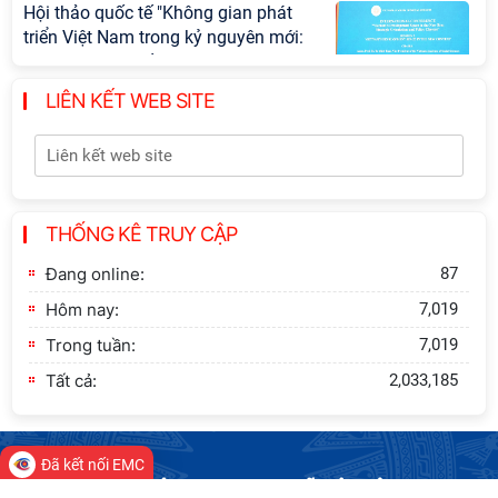
Hội thảo quốc tế "Không gian phát
triển Việt Nam trong kỷ nguyên mới:
Định hướng chiến lược và lựa chọn
chính sách”
LIÊN KẾT WEB SITE
Khai quật công trường khai thác đá
xây dựng Thành Nhà Hồ ở núi An
Tôn
THỐNG KÊ TRUY CẬP
Lễ ký kết Thỏa thuận hợp tác giữa
Viện Hàn lâm Khoa học xã hội Việt
Đang online:
87
Nam và Tỉnh ủy Cao Bằng
Hôm nay:
7,019
Trong tuần:
7,019
Tất cả:
2,033,185
Đã kết nối EMC
VIỆN HÀN LÂM KHOA HỌC XÃ HỘI VIỆT NAM