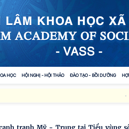
HOA HỌC
HỘI NGHỊ - HỘI THẢO
ĐÀO TẠO - BỒI DƯỠNG
HỢ
Đoàn c