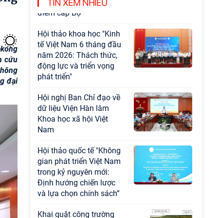
Chương trình khoa học và công nghệ trọng
TIN XEM NHIỀU
điểm cấp Bộ
Hội thảo khoa học "Kinh
tế Việt Nam 6 tháng đầu
ekong
năm 2026: Thách thức,
n cứu
động lực và triển vọng
thông
phát triển"
ng đại
Hội nghị Ban Chỉ đạo về
dữ liệu Viện Hàn lâm
Khoa học xã hội Việt
Nam
Hội thảo quốc tế "Không
gian phát triển Việt Nam
trong kỷ nguyên mới:
Định hướng chiến lược
và lựa chọn chính sách”
Khai quật công trường