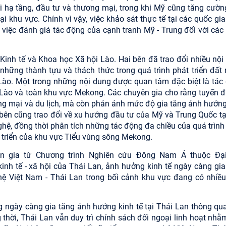
 hạ tầng, đầu tư và thương mại, trong khi Mỹ cũng tăng cườn
tại khu vực. Chính vì vậy, việc khảo sát thực tế tại các quốc g
 việc đánh giá tác động của cạnh tranh Mỹ - Trung đối với các
 Kinh tế và Khoa học Xã hội Lào. Hai bên đã trao đổi nhiều nội
, những thành tựu và thách thức trong quá trình phát triển đất 
Lào. Một trong những nội dung được quan tâm đặc biệt là tác
ế Lào và toàn khu vực Mekong. Các chuyên gia cho rằng tuyến 
ơng mại và du lịch, mà còn phản ánh mức độ gia tăng ảnh hưởng
i bên cũng trao đổi về xu hướng đầu tư của Mỹ và Trung Quốc tạ
nghệ, đồng thời phân tích những tác động đa chiều của quá trìn
t triển của khu vực Tiểu vùng sông Mekong.
yên gia từ Chương trình Nghiên cứu Đông Nam Á thuộc Đạ
kinh tế - xã hội của Thái Lan, ảnh hưởng kinh tế ngày càng gia
hệ Việt Nam - Thái Lan trong bối cảnh khu vực đang có nhiều
 ngày càng gia tăng ảnh hưởng kinh tế tại Thái Lan thông qu
g thời, Thái Lan vẫn duy trì chính sách đối ngoại linh hoạt nhằ