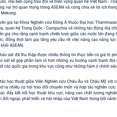
ốc. Hai bên cũng trao đổi về triển vọng quan hệ Việt Nam - Thá
óng vai trò quan trọng trong ASEAN và cùng chia sẻ lợi ích tron
ực Mekong.
huyên gia tại Khoa Nghiên cứu Đông Á thuộc Đại học Thammasat
ia, quan hệ Trung Quốc - Campuchia và những tác động địa chín
ên gia cho rằng cạnh tranh chiến lược giữa các nước lớn đang t
ực, đồng thời làm gia tăng yêu cầu về việc nâng cao năng lực 
i khối ASEAN.
ảo sát đã thu thập được nhiều thông tin thực tiễn có giá trị p
o sát sẽ góp phần làm rõ hơn những xu hướng cạnh tranh địa 
với các quốc gia trong khu vực cũng như những hàm ý chính sác
ác học thuật giữa Viện Nghiên cứu Châu Âu và Châu Mỹ với c
mở ra nhiều cơ hội trao đổi chuyên môn và hợp tác nghiên cứu 
thúc đẩy kết nối học thuật khu vực, nâng cao chất lượng nghiê
 đối ngoại, phát triển và hội nhập của Việt Nam trong bối cảnh