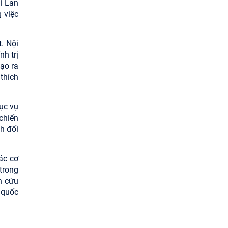
i Lan
g việc
. Nội
h trị
ạo ra
thích
hục vụ
chiến
h đối
ác cơ
trong
n cứu
 quốc