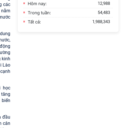
Hôm nay:
12,988
g các
ia nằm
Trong tuần:
54,483
 nước
Tất cả:
1,988,343
 dung
nước,
 động
đường
 kinh
i Lào
h cạnh
i học
 tăng
 biến
a đầu
m cân