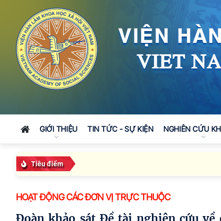
GIỚI THIỆU
TIN TỨC - SỰ KIỆN
NGHIÊN CỨU K
Tiêu điểm
HOẠT ĐỘNG CÁC ĐƠN VỊ TRỰC THUỘC
Đoàn khảo sát Đề tài nghiên cứu về cạnh tranh Mỹ - Trung tại Tiểu vùng sông