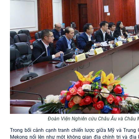
Đoàn Viện Nghiên cứu Châu Âu và Châu Mỹ
Trong bối cảnh cạnh tranh chiến lược giữa Mỹ và Trung
Mekong nổi lên như một không gian địa chính trị và địa 