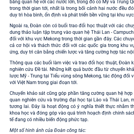
bằng quan hệ với các nước lớn, trong đó có Mỹ và Trung Qu
trong thời gian tới, nhất là trong bối cảnh hai nước đều đ
duy trì hòa bình, ổn định và phát triển bền vững tại khu v
Ngoài ra, Đoàn còn có buổi trao đổi học thuật với các c
dung thảo luận tập trung vào quan hệ Thái Lan - Campuch
đối với khu vực Mekong trong thời gian gần đây. Các chuy
cả cơ hội và thách thức đối với các quốc gia trong khu v
ứng, duy trì cân bằng chiến lược và tăng cường hợp tác nộ
Thông qua các buổi làm việc và trao đổi học thuật, Đoàn kh
nghiên cứu Đề tài. Những kết quả bước đầu từ chuyến khả
lược Mỹ - Trung tại Tiểu vùng sông Mekong, tác động đối 
với Việt Nam trong giai đoạn tới.
Chuyến khảo sát cũng góp phần tăng cường quan hệ hợp t
quan nghiên cứu và trường đại học tại Lào và Thái Lan, 
tương lai. Đây là hoạt động có ý nghĩa thiết thực nhằm 
khoa học và đóng góp vào quá trình hoạch định chính sách
tế đang có nhiều biến động phức tạp.
Một số hình ảnh của Đoàn công tác: