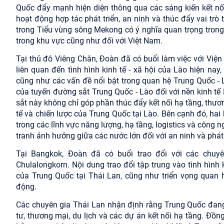
Quốc đẩy mạnh hiện diện thông qua các sáng kiến kết nối
hoạt động hợp tác phát triển, an ninh và thúc đẩy vai trò 
trong Tiểu vùng sông Mekong có ý nghĩa quan trọng trong
trong khu vực cũng như đối với Việt Nam.
Tại thủ đô Viêng Chăn, Đoàn đã có buổi làm việc với Viện
liên quan đến tình hình kinh tế - xã hội của Lào hiện nay
cũng như các vấn đề nổi bật trong quan hệ Trung Quốc - 
của tuyến đường sắt Trung Quốc - Lào đối với nền kinh t
sắt này không chỉ góp phần thúc đẩy kết nối hạ tầng, thư
tế và chiến lược của Trung Quốc tại Lào. Bên cạnh đó, ha
trong các lĩnh vực năng lượng, hạ tầng, logistics và công 
tranh ảnh hưởng giữa các nước lớn đối với an ninh và phá
Tại Bangkok, Đoàn đã có buổi trao đổi với các chu
Chulalongkorn. Nội dung trao đổi tập trung vào tình hình 
của Trung Quốc tại Thái Lan, cũng như triển vọng quan 
động.
Các chuyên gia Thái Lan nhận định rằng Trung Quốc đang
tư, thương mại, du lịch và các dự án kết nối hạ tầng. Đồn