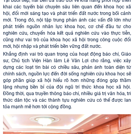
Tại buổi tiếp, hai bên đã trao đổi về khả năng phối hợp triển
khai các tuyến bài chuyên sâu liên quan đến khoa học xã
hội, đổi mới sáng tạo và phát triển đất nước trong bối cảnh
mới. Trong đó, nội tập trung phản ánh các vấn đề lớn như
phát triển nguồn nhân lực khoa học, cơ chế đầu tư cho
nghiên cứu, chuyển hóa kết quả nghiên cứu vào thực tiễn,
cũng như vai trò của khoa học xã hội trong công cuộc đổi
mới, hội nhập và phát triển bền vững đất nước.
Khẳng định vai trò quan trọng của hoạt động báo chí, Giáo
sư, Chủ tịch Viện Hàn lâm Lê Văn Lợi cho rằng, việc xây
dựng các loạt tin bài có chiều sâu, phản ánh toàn diện từ
chính sách, nguồn lực đến đời sống nghiên cứu khoa học sẽ
góp phần giúp xã hội hiểu rõ hơn những đóng góp thầm
lặng nhưng bền bỉ của đội ngũ trí thức khoa học xã hội.
Đồng thời, qua truyền thông báo chí, nhiều giá trị văn hóa, tri
thức dân tộc và các thành tựu nghiên cứu có thể được lan
tỏa mạnh mẽ hơn tới cộng đồng.