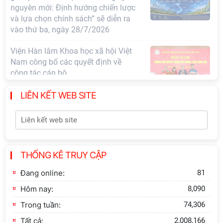
Hội thảo khoa học "Kinh tế Việt Nam
6 tháng đầu năm 2026: Thách thức,
động lực và triển vọng phát triển"
Hội nghị Ban Chỉ đạo về dữ liệu Viện
Hàn lâm Khoa học xã hội Việt Nam
LIÊN KẾT WEB SITE
Thông báo bổ sung về việc tuyển
sinh đào tạo trình độ tiến sĩ đợt 1
năm 2026
THỐNG KÊ TRUY CẬP
Hội thảo quốc tế "Không gian phát
triển Việt Nam trong kỷ nguyên mới:
Đang online:
81
Định hướng chiến lược và lựa chọn
Hôm nay:
8,090
chính sách”
Trong tuần:
74,306
Tất cả:
2,008,166