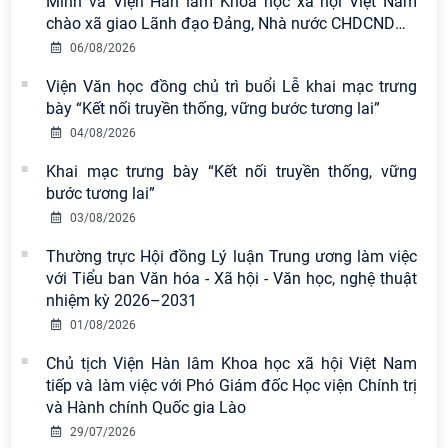
Minh và Viện Hàn lâm Khoa học xã hội Việt Nam
chào xã giao Lãnh đạo Đảng, Nhà nước CHDCND
…
06/08/2026
Viện Văn học đồng chủ trì buổi Lễ khai mạc trưng
bày “Kết nối truyền thống, vững bước tương lai”
04/08/2026
Viện Hàn lâm Khoa học xã hội Việt
Khai mạc trưng bày “Kết nối truyền thống, vững
Nam có 02 tác phẩm đạt giải khuyến
bước tương lai”
khích tại Cuộc thi chính luận bảo vệ
nền tảng tư tưởng của Đảng năm
03/08/2026
2026
Thường trực Hội đồng Lý luận Trung ương làm việc
với Tiểu ban Văn hóa - Xã hội - Văn học, nghệ thuật
Chi bộ Viện Sử học tổ chức Tọa đàm
nhiệm kỳ 2026–2031
chuyên đề: Đẩy mạnh học tập, thực
hành tư tưởng, đạo đức, phương
01/08/2026
pháp, phong cách Hồ Chí Minh trong
Chủ tịch Viện Hàn lâm Khoa học xã hội Việt Nam
giai đoạn phát triển mới
tiếp và làm việc với Phó Giám đốc Học viện Chính trị
và Hành chính Quốc gia Lào
Hội thảo khoa học quốc tế “Không
29/07/2026
gian phát triển Việt Nam trong kỷ