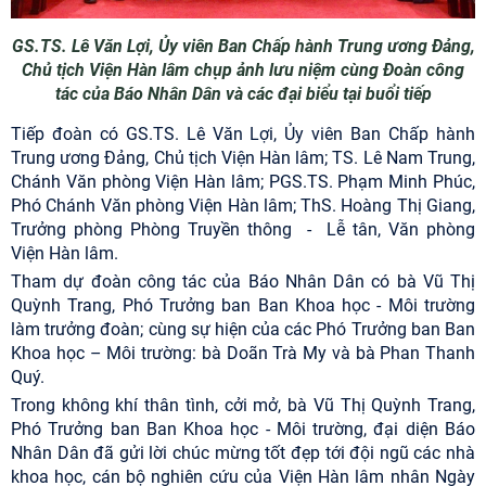
GS.TS. Lê Văn Lợi, Ủy viên Ban Chấp hành Trung ương Đảng,
Chủ tịch Viện Hàn lâm chụp ảnh lưu niệm cùng Đoàn công
tác của Báo Nhân Dân và các đại biểu tại buổi tiếp
Tiếp đoàn có GS.TS. Lê Văn Lợi, Ủy viên Ban Chấp hành
Trung ương Đảng, Chủ tịch Viện Hàn lâm; TS. Lê Nam Trung,
Chánh Văn phòng Viện Hàn lâm; PGS.TS. Phạm Minh Phúc,
Phó Chánh Văn phòng Viện Hàn lâm; ThS. Hoàng Thị Giang,
Trưởng phòng Phòng Truyền thông
-
Lễ tân
, Văn phòng
Viện Hàn lâm.
Tham dự đoàn công tác của Báo Nhân Dân có bà Vũ Thị
Quỳnh Trang,
Phó Trưởng ban Ban Khoa học - Môi trường
làm trưởng đoàn; cùng sự hiện của
các Phó Trưởng ban Ban
Khoa học – Môi trường: bà Doãn Trà My và bà Phan Thanh
Quý.
Trong không khí thân tình, cởi mở, bà Vũ Thị Quỳnh Trang,
Phó Trưởng ban Ban Khoa học
- Môi trường, đại diện Báo
Nhân Dân đã gửi lời chúc mừng tốt đẹp tới đội ngũ các nhà
khoa học, cán bộ nghiên cứu của Viện Hàn lâm nhân Ngày