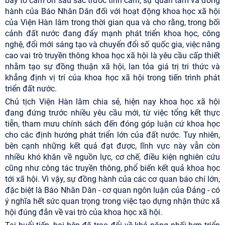
bày tỏ cảm ơn sâu sắc trước tình cảm, sự quan tâm và đồng
hành của Báo Nhân Dân đối với hoạt động khoa học xã hội
của Viện Hàn lâm trong thời gian qua và cho rằng, trong bối
cảnh đất nước đang đẩy mạnh phát triển khoa học, công
nghệ, đổi mới sáng tạo và chuyển đổi số quốc gia, việc nâng
cao vai trò truyền thông khoa học xã hội là yêu cầu cấp thiết
nhằm tạo sự đồng thuận xã hội, lan tỏa giá trị tri thức và
khẳng định vị trí của khoa học xã hội trong tiến trình phát
triển đất nước.
Chủ tịch Viện Hàn lâm chia sẻ, hiện nay khoa học xã hội
đang đứng trước nhiều yêu cầu mới, từ việc tổng kết thực
tiễn, tham mưu chính sách đến đóng góp luận cứ khoa học
cho các định hướng phát triển lớn của đất nước. Tuy nhiên,
bên cạnh những kết quả đạt được, lĩnh vực này vẫn còn
nhiều khó khăn về nguồn lực, cơ chế, điều kiện nghiên cứu
cũng như công tác truyền thông, phổ biến kết quả khoa học
tới xã hội. Vì vậy, sự đồng hành của các cơ quan báo chí lớn,
đặc biệt là Báo Nhân Dân - cơ quan ngôn luận của Đảng - có
ý nghĩa hết sức quan trọng trong việc tạo dựng nhận thức xã
hội đúng đắn về vai trò của khoa học xã hội.