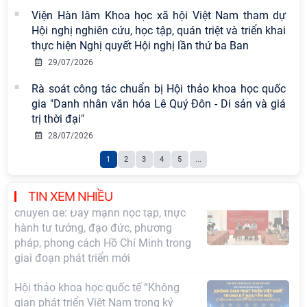
nguyên mới: Định hướng chiến lược
Viện Hàn lâm Khoa học xã hội Việt Nam tham dự
và lựa chọn chính sách” sẽ diễn ra
Hội nghị nghiên cứu, học tập, quán triệt và triển khai
vào thứ ba, ngày 28/7/2026
thực hiện Nghị quyết Hội nghị lần thứ ba Ban
29/07/2026
Viện Hàn lâm Khoa học xã hội Việt
Nam công bố các quyết định về
Rà soát công tác chuẩn bị Hội thảo khoa học quốc
công tác cán bộ
gia "Danh nhân văn hóa Lê Quý Đôn - Di sản và giá
trị thời đại"
Tọa đàm Giao lưu chuyên đề về
28/07/2026
những kinh nghiệm quan trọng của
1
2
3
4
5
...
Đảng Cộng sản Trung Quốc và Đảng
Cộng sản Việt Nam trong lãnh đạo
sự nghiệp xây dựng chủ nghĩa xã hội
TIN XEM NHIỀU
Hội nghị Lãnh đạo Viện Hàn lâm
Khoa học xã hội Việt Nam làm việc
với Ban Chủ nhiệm các Chương trình
khoa học và công nghệ trọng điểm
cấp Bộ