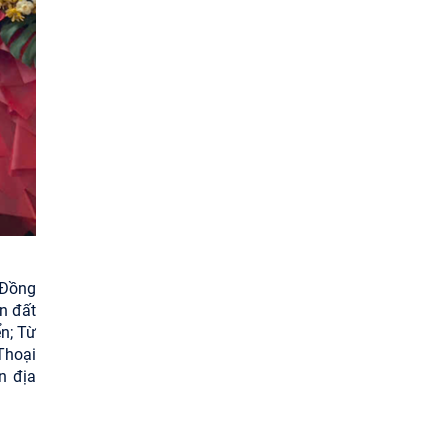
 Đồng
n đất
ển; Từ
Thoại
n địa