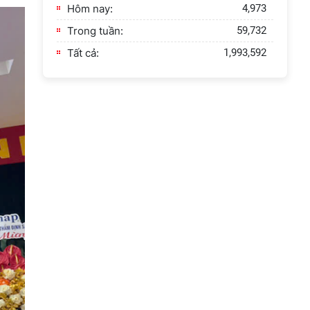
Hôm nay:
4,973
Trong tuần:
59,732
Tất cả:
1,993,592