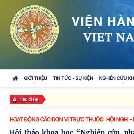
GIỚI THIỆU
TIN TỨC - SỰ KIỆN
NGHIÊN CỨU K
Tiêu điểm
HOẠT ĐỘNG CÁC ĐƠN VỊ TRỰC THUỘC
HỘI NGHỊ -
Hội thảo khoa học “Nghiên cứu, phát huy giá trị và nguồn lực nhân văn vùng