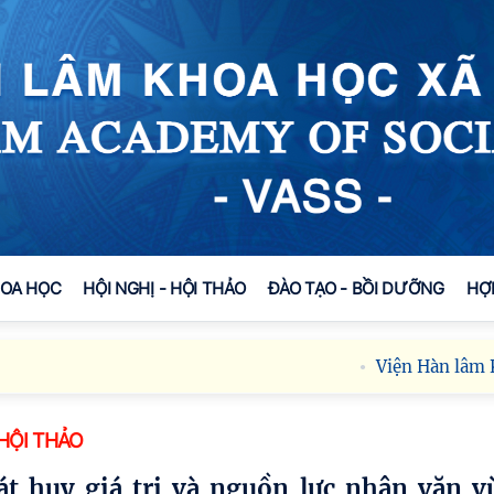
HOA HỌC
HỘI NGHỊ - HỘI THẢO
ĐÀO TẠO - BỒI DƯỠNG
HỢ
Viện Hàn lâm Khoa họ
 HỘI THẢO