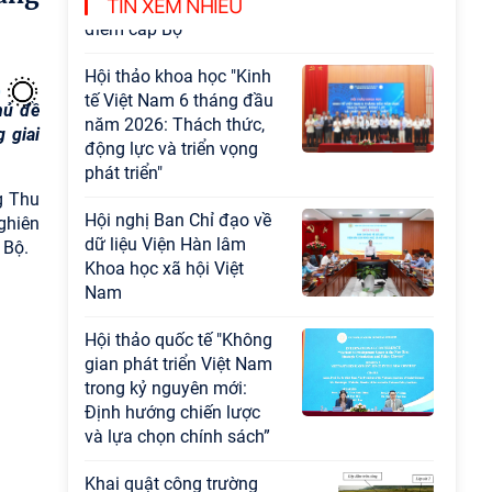
Chương trình khoa học và công nghệ trọng
TIN XEM NHIỀU
điểm cấp Bộ
Hội thảo khoa học "Kinh
tế Việt Nam 6 tháng đầu
hủ đề
năm 2026: Thách thức,
 giai
động lực và triển vọng
phát triển"
g Thu
Hội nghị Ban Chỉ đạo về
ghiên
dữ liệu Viện Hàn lâm
 Bộ.
Khoa học xã hội Việt
Nam
Hội thảo quốc tế "Không
gian phát triển Việt Nam
trong kỷ nguyên mới:
Định hướng chiến lược
và lựa chọn chính sách”
Khai quật công trường