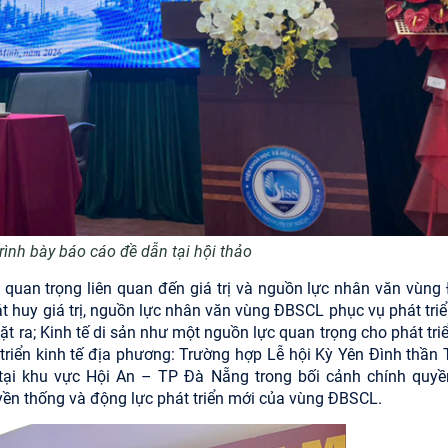
ình bày báo cáo đề dẫn tại hội thảo
h quan trọng liên quan đến giá trị và nguồn lực nhân văn vùng
 huy giá trị, nguồn lực nhân văn vùng ĐBSCL phục vụ phát triể
t ra; Kinh tế di sản như một nguồn lực quan trọng cho phát tri
riển kinh tế địa phương: Trường hợp Lễ hội Kỳ Yên Đình thần 
 tại khu vực Hội An – TP Đà Nẵng trong bối cảnh chính quyề
yền thống và động lực phát triển mới của vùng ĐBSCL.