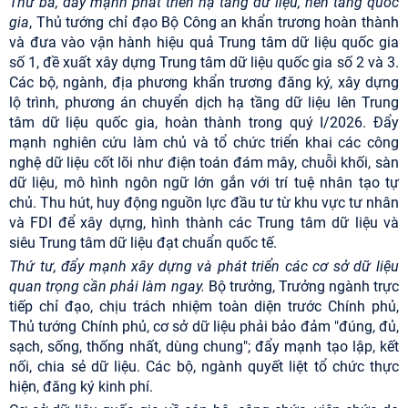
Thứ ba, đẩy mạnh phát triển hạ tầng dữ liệu, nền tảng quốc
gia
, Thủ tướng chỉ đạo Bộ Công an khẩn trương hoàn thành
và đưa vào vận hành hiệu quả Trung tâm dữ liệu quốc gia
số 1, đề xuất xây dựng Trung tâm dữ liệu quốc gia số 2 và 3.
Các bộ, ngành, địa phương khẩn trương đăng ký, xây dựng
lộ trình, phương án chuyển dịch hạ tầng dữ liệu lên Trung
tâm dữ liệu quốc gia, hoàn thành trong quý I/2026. Đẩy
mạnh nghiên cứu làm chủ và tổ chức triển khai các công
nghệ dữ liệu cốt lõi như điện toán đám mây, chuỗi khối, sàn
dữ liệu, mô hình ngôn ngữ lớn gắn với trí tuệ nhân tạo tự
chủ. Thu hút, huy động nguồn lực đầu tư từ khu vực tư nhân
và FDI để xây dựng, hình thành các Trung tâm dữ liệu và
siêu Trung tâm dữ liệu đạt chuẩn quốc tế.
Thứ tư,
đẩy mạnh xây dựng và phát triển các cơ sở dữ liệu
quan trọng cần phải làm ngay.
Bộ trưởng, Trưởng ngành trực
tiếp chỉ đạo, chịu trách nhiệm toàn diện trước Chính phủ,
Thủ tướng Chính phủ, cơ sở dữ liệu phải bảo đảm "đúng, đủ,
sạch, sống, thống nhất, dùng chung"; đẩy mạnh tạo lập, kết
nối, chia sẻ dữ liệu. Các bộ, ngành quyết liệt tổ chức thực
hiện, đăng ký kinh phí.