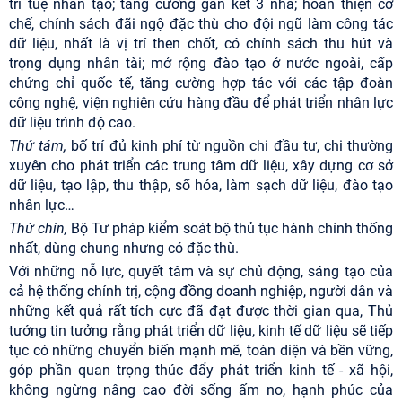
trí tuệ nhân tạo; tăng cường gắn kết 3 nhà; hoàn thiện cơ
chế, chính sách đãi ngộ đặc thù cho đội ngũ làm công tác
dữ liệu, nhất là vị trí then chốt, có chính sách thu hút và
trọng dụng nhân tài; mở rộng đào tạo ở nước ngoài, cấp
chứng chỉ quốc tế, tăng cường hợp tác với các tập đoàn
công nghệ, viện nghiên cứu hàng đầu để phát triển nhân lực
dữ liệu trình độ cao.
Thứ tám,
bố trí đủ kinh phí từ nguồn chi đầu tư, chi thường
xuyên cho phát triển các trung tâm dữ liệu, xây dựng cơ sở
dữ liệu, tạo lập, thu thập, số hóa, làm sạch dữ liệu, đào tạo
nhân lực…
Thứ chín,
Bộ Tư pháp kiểm soát bộ thủ tục hành chính thống
nhất, dùng chung nhưng có đặc thù.
Với những nỗ lực, quyết tâm và sự chủ động, sáng tạo của
cả hệ thống chính trị, cộng đồng doanh nghiệp, người dân và
những kết quả rất tích cực đã đạt được thời gian qua, Thủ
tướng tin tưởng rằng phát triển dữ liệu, kinh tế dữ liệu sẽ tiếp
tục có những chuyển biến mạnh mẽ, toàn diện và bền vững,
góp phần quan trọng thúc đẩy phát triển kinh tế - xã hội,
không ngừng nâng cao đời sống ấm no, hạnh phúc của