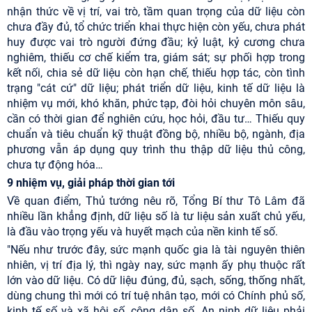
nhận thức về vị trí, vai trò, tầm quan trọng của dữ liệu còn
chưa đầy đủ, tổ chức triển khai thực hiện còn yếu, chưa phát
huy được vai trò người đứng đầu; kỷ luật, kỷ cương chưa
nghiêm, thiếu cơ chế kiểm tra, giám sát; sự phối hợp trong
kết nối, chia sẻ dữ liệu còn hạn chế, thiếu hợp tác, còn tình
trạng "cát cứ" dữ liệu; phát triển dữ liệu, kinh tế dữ liệu là
nhiệm vụ mới, khó khăn, phức tạp, đòi hỏi chuyên môn sâu,
cần có thời gian để nghiên cứu, học hỏi, đầu tư… Thiếu quy
chuẩn và tiêu chuẩn kỹ thuật đồng bộ, nhiều bộ, ngành, địa
phương vẫn áp dụng quy trình thu thập dữ liệu thủ công,
chưa tự động hóa…
9 nhiệm vụ, giải pháp thời gian tới
Về quan điểm, Thủ tướng nêu rõ, Tổng Bí thư Tô Lâm đã
nhiều lần khẳng định, dữ liệu số là tư liệu sản xuất chủ yếu,
là đầu vào trọng yếu và huyết mạch của nền kinh tế số.
"Nếu như trước đây, sức mạnh quốc gia là tài nguyên thiên
nhiên, vị trí địa lý, thì ngày nay, sức mạnh ấy phụ thuộc rất
lớn vào dữ liệu. Có dữ liệu đúng, đủ, sạch, sống, thống nhất,
dùng chung thì mới có trí tuệ nhân tạo, mới có Chính phủ số,
kinh tế số và xã hội số, công dân số. An ninh dữ liệu phải