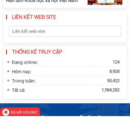
Hàn lâm Khoa học xã hội Việt Nam
LIÊN KẾT WEB SITE
Hội thảo quốc tế "Không gian phát
triển Việt Nam trong kỷ nguyên mới:
Định hướng chiến lược và lựa chọn
chính sách”
THỐNG KÊ TRUY CẬP
Khai quật công trường khai thác đá
xây dựng Thành Nhà Hồ ở núi An
Đang online:
124
Tôn
Hôm nay:
8,928
Trong tuần:
50,422
Tất cả:
1,984,282
Đã kết nối EMC
VIỆN HÀN LÂM KHOA HỌC XÃ HỘI VIỆT NAM
Giấy phép số 197/GP-BC do Bộ VHTT cấp ngày