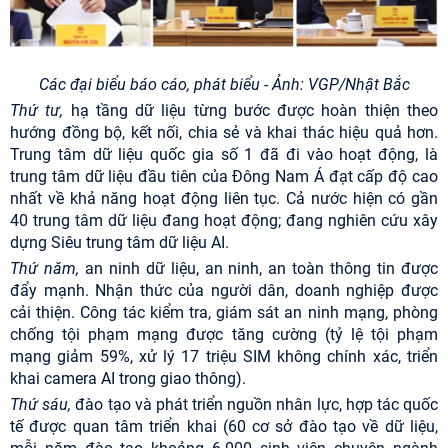
Các đại biểu báo cáo, phát biểu - Ảnh: VGP/Nhật Bắc
Thứ tư,
hạ tầng dữ liệu từng bước được hoàn thiện theo
hướng đồng bộ, kết nối, chia sẻ và khai thác hiệu quả hơn.
Trung tâm dữ liệu quốc gia số 1 đã đi vào hoạt động, là
trung tâm dữ liệu đầu tiên của Đông Nam Á đạt cấp độ cao
nhất về khả năng hoạt động liên tục. Cả nước hiện có gần
40 trung tâm dữ liệu đang hoạt động; đang nghiên cứu xây
dựng Siêu trung tâm dữ liệu AI.
Thứ năm,
an ninh dữ liệu, an ninh, an toàn thông tin được
đẩy mạnh. Nhận thức của người dân, doanh nghiệp được
cải thiện. Công tác kiểm tra, giám sát an ninh mạng, phòng
chống tội phạm mạng được tăng cường (tỷ lệ tội phạm
mạng giảm 59%, xử lý 17 triệu SIM không chính xác, triển
khai camera AI trong giao thông).
Thứ sáu,
đào tạo và phát triển nguồn nhân lực, hợp tác quốc
tế được quan tâm triển khai (60 cơ sở đào tạo về dữ liệu,