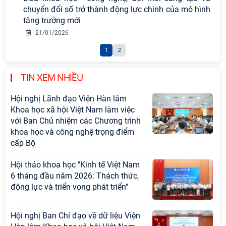
chuyển đổi số trở thành động lực chính của mô hình
vào thứ ba, ngày 28/7/2026
tăng trưởng mới
Tọa đàm Giao lưu chuyên đề về
21/01/2026
những kinh nghiệm quan trọng của
1
2
Đảng Cộng sản Trung Quốc và Đảng
Cộng sản Việt Nam trong lãnh đạo
sự nghiệp xây dựng chủ nghĩa xã hội
TIN XEM NHIỀU
Hội nghị Lãnh đạo Viện Hàn lâm
Khoa học xã hội Việt Nam làm việc
với Ban Chủ nhiệm các Chương trình
khoa học và công nghệ trọng điểm
cấp Bộ
Hội thảo khoa học "Kinh tế Việt Nam
6 tháng đầu năm 2026: Thách thức,
động lực và triển vọng phát triển"
Hội nghị Ban Chỉ đạo về dữ liệu Viện