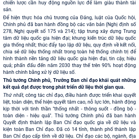
chiến lược cần huy động nguồn lực để làm giàu thành tài
sản.
Để hiện thực hóa chủ trương của Đảng, luật của Quốc hội,
Chính phủ đã ban hành đồng bộ các văn bản (Nghị định số
278, Nghị quyết số 175 và 214); tập trung xây dựng Trung
tâm dữ liệu quốc gia hiện đại; khung kiến trúc dữ liệu quốc
gia thống nhất; thúc đẩy tạo lập dữ liệu, quy định về kết nối,
chia sẻ dữ liệu thống nhất trong toàn hệ thống chính trị để
hình thành nền tảng dữ liệu quốc gia hiện đại, tin cậy, hiệu
quả; phấn đấu đến năm 2030 thay thế trên 90% hoạt động
hành chính bằng xử lý dữ liệu số.
Thủ tướng Chính phủ, Trưởng Ban chỉ đạo khái quát những
kết quả đạt được trong phát triển dữ liệu thời gian qua.
Thứ nhất,
công tác chỉ đạo, điều hành được triển khai quyết
liệt, toàn diện, thể hiện quyết tâm cao, nỗ lực lớn, hành động
kịp thời với tinh thần "thống nhất - thông suốt - đồng bộ -
toàn diện - hiệu quả". Thủ tướng Chính phủ đã ban hành
Quyết định thành lập Ban Chỉ đạo quốc gia về dữ liệu và
kiện toàn Ban Chỉ đạo. Đã có 14 tỉnh, thành phố thành lập
Ban Chỉ đạo cấp tỉnh về dữ liệu. Chỉ đạo các bộ, ngành, địa