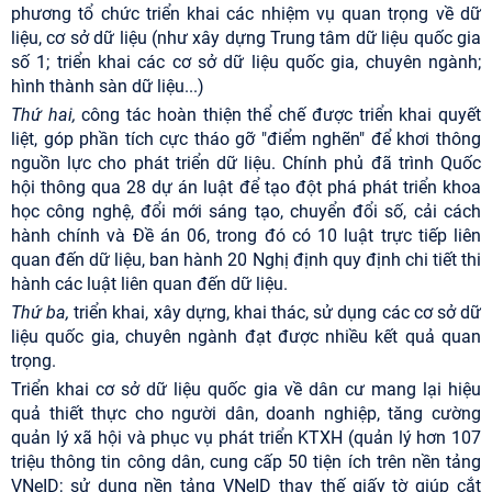
phương tổ chức triển khai các nhiệm vụ quan trọng về dữ
liệu, cơ sở dữ liệu (như xây dựng Trung tâm dữ liệu quốc gia
số 1; triển khai các cơ sở dữ liệu quốc gia, chuyên ngành;
hình thành sàn dữ liệu...)
Thứ hai,
công tác hoàn thiện thể chế được triển khai quyết
liệt, góp phần tích cực tháo gỡ "điểm nghẽn" để khơi thông
nguồn lực cho phát triển dữ liệu. Chính phủ đã trình Quốc
hội thông qua 28 dự án luật để tạo đột phá phát triển khoa
học công nghệ, đổi mới sáng tạo, chuyển đổi số, cải cách
hành chính và Đề án 06, trong đó có 10 luật trực tiếp liên
quan đến dữ liệu, ban hành 20 Nghị định quy định chi tiết thi
hành các luật liên quan đến dữ liệu.
Thứ ba,
triển khai, xây dựng, khai thác, sử dụng các cơ sở dữ
liệu quốc gia, chuyên ngành đạt được nhiều kết quả quan
trọng.
Triển khai cơ sở dữ liệu quốc gia về dân cư mang lại hiệu
quả thiết thực cho người dân, doanh nghiệp, tăng cường
quản lý xã hội và phục vụ phát triển KTXH (quản lý hơn 107
triệu thông tin công dân, cung cấp 50 tiện ích trên nền tảng
VNeID; sử dụng nền tảng VNeID thay thế giấy tờ giúp cắt