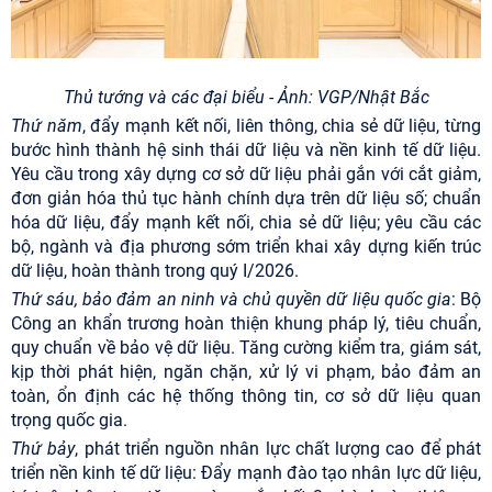
Thủ tướng và các đại biểu - Ảnh: VGP/Nhật Bắc
Thứ năm
, đẩy mạnh kết nối, liên thông, chia sẻ dữ liệu, từng
bước hình thành hệ sinh thái dữ liệu và nền kinh tế dữ liệu.
Yêu cầu trong xây dựng cơ sở dữ liệu phải gắn với cắt giảm,
đơn giản hóa thủ tục hành chính dựa trên dữ liệu số; chuẩn
hóa dữ liệu, đẩy mạnh kết nối, chia sẻ dữ liệu; yêu cầu các
bộ, ngành và địa phương sớm triển khai xây dựng kiến trúc
dữ liệu, hoàn thành trong quý I/2026.
Thứ sáu, bảo đảm an ninh và chủ quyền dữ liệu quốc gia
: Bộ
Công an khẩn trương hoàn thiện khung pháp lý, tiêu chuẩn,
quy chuẩn về bảo vệ dữ liệu. Tăng cường kiểm tra, giám sát,
kịp thời phát hiện, ngăn chặn, xử lý vi phạm, bảo đảm an
toàn, ổn định các hệ thống thông tin, cơ sở dữ liệu quan
trọng quốc gia.
Thứ bảy
, phát triển nguồn nhân lực chất lượng cao để phát
triển nền kinh tế dữ liệu: Đẩy mạnh đào tạo nhân lực dữ liệu,