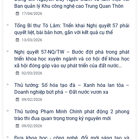
Viện Hàn lâm Khoa học xã hội Việt
Ban quản lý Khu công nghệ cao Trung Quan Thôn
Nam có 02 tác phẩm đạt giải khuyến
17/04/2026
khích tại Cuộc thi chính luận bảo vệ
nền tảng tư tưởng của Đảng năm
Tổng Bí thư Tô Lâm: Triển khai Nghị quyết 57 phải
2026
quyết liệt, bài bản hơn, gắn với kết quả cụ thể
13/03/2026
Chi bộ Viện Sử học tổ chức Tọa đàm
chuyên đề: Đẩy mạnh học tập, thực
Nghị quyết 57-NQ/TW – Bước đột phá trong phát
hành tư tưởng, đạo đức, phương
triển khoa học xuyên ngành và cơ hội để khoa học
pháp, phong cách Hồ Chí Minh trong
xã hội đóng góp vào sự phát triển của đất nước
…
giai đoạn phát triển mới
02/03/2026
Đảng ủy Viện Hàn lâm Khoa học xã
Thủ tướng: Số hóa tạo đà – Xanh hóa lan tỏa –
hội Việt Nam sơ kết công tác 6 tháng
Doanh nghiệp bứt phá – Đất nước vươn xa
đầu năm và triển khai nhiệm vụ
09/02/2026
trọng tâm 6 tháng cuối năm 2026
Thủ tướng Phạm Minh Chính phát động 2 phong
Hội thảo khoa học quốc tế “Không
trào thi đua quan trọng trong kỷ nguyên mới
gian phát triển Việt Nam trong kỷ
09/02/2026
nguyên mới: Định hướng chiến lược
Đưa khoa học - công nghệ, đổi mới sáng tạo và
và lựa chọn chính sách” sẽ diễn ra