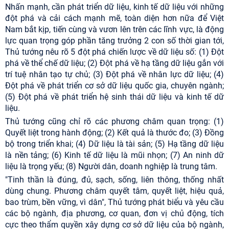
Nhấn mạnh, cần phát triển dữ liệu, kinh tế dữ liệu với những
đột phá và cải cách mạnh mẽ, toàn diện hơn nữa để Việt
Nam bắt kịp, tiến cùng và vươn lên trên các lĩnh vực, là động
lực quan trọng góp phần tăng trưởng 2 con số thời gian tới,
Thủ tướng nêu rõ 5 đột phá chiến lược về dữ liệu số: (1) Đột
phá về thể chế dữ liệu; (2) Đột phá về hạ tầng dữ liệu gắn với
trí tuệ nhân tạo tự chủ; (3) Đột phá về nhân lực dữ liệu; (4)
Đột phá về phát triển cơ sở dữ liệu quốc gia, chuyên ngành;
(5) Đột phá về phát triển hệ sinh thái dữ liệu và kinh tế dữ
liệu.
Thủ tướng cũng chỉ rõ các phương châm quan trọng: (1)
Quyết liệt trong hành động; (2) Kết quả là thước đo; (3) Đồng
bộ trong triển khai; (4) Dữ liệu là tài sản; (5) Hạ tầng dữ liệu
là nền tảng; (6) Kinh tế dữ liệu là mũi nhọn; (7) An ninh dữ
liệu là trọng yếu; (8) Người dân, doanh nghiệp là trung tâm.
"Tinh thần là đúng, đủ, sạch, sống, liên thông, thống nhất
dùng chung. Phương châm quyết tâm, quyết liệt, hiệu quả,
bao trùm, bền vững, vì dân", Thủ tướng phát biểu và yêu cầu
các bộ ngành, địa phương, cơ quan, đơn vị chủ động, tích
cực theo thẩm quyền xây dựng cơ sở dữ liệu của bộ ngành,