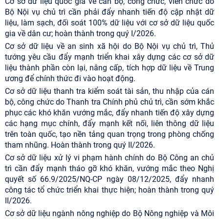
Cơ sở dữ liệu quốc gia về cán bộ, công chức, viên chức do
Bộ Nội vụ chủ trì cần phải đẩy nhanh tiến độ cập nhật dữ
liệu, làm sạch, đối soát 100% dữ liệu với cơ sở dữ liệu quốc
gia về dân cư; hoàn thành trong quý I/2026.
Cơ sở dữ liệu về an sinh xã hội do Bộ Nội vụ chủ trì, Thủ
tướng yêu cầu đẩy mạnh triển khai xây dựng các cơ sở dữ
liệu thành phần còn lại, nâng cấp, tích hợp dữ liệu về Trung
ương để chính thức đi vào hoạt động.
Cơ sở dữ liệu thanh tra kiểm soát tài sản, thu nhập của cán
bộ, công chức do Thanh tra Chính phủ chủ trì, cần sớm khắc
phục các khó khăn vướng mắc, đẩy nhanh tiến độ xây dựng
các hạng mục chính, đẩy mạnh kết nối, liên thông dữ liệu
trên toàn quốc, tạo nền tảng quan trọng trong phòng chống
tham nhũng. Hoàn thành trong quý II/2026.
Cơ sở dữ liệu xử lý vi phạm hành chính do Bộ Công an chủ
trì cần đẩy mạnh tháo gỡ khó khăn, vướng mắc theo Nghị
quyết số 66.9/2025/NQ-CP ngày 08/12/2025, đẩy nhanh
công tác tổ chức triển khai thực hiện; hoàn thành trong quý
II/2026.
Cơ sở dữ liệu ngành nông nghiệp do Bộ Nông nghiệp và Môi