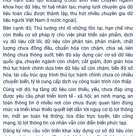
mỗi năm đào tạo khoảng 6.000 sinh viên chuyên ngành
khoa học dữ liệu, trí tuệ nhân tạo; mạng lưới chuyên gia dữ
liệu toàn cầu được thành lập, thu hút nhiều chuyên gia dữ
liệu người Việt Nam ở nước ngoài).
Bên cạnh đó, Thủ tướng chỉ rõ những tồn tại, hạn chế như
còn thiếu cơ sở pháp lý cho việc phát triển sản phẩm, dịch
vụ dữ liệu cốt lõi; dữ liệu còn phân tán, phân mảnh, chất
lượng chưa đồng đều, chuẩn hóa còn chậm, chia sẻ, liên
thông chưa thông suốt; tiến độ xây dựng các cơ sở dữ liệu
quốc gia, chuyên ngành còn chậm; cắt giảm, đơn giản hóa
thủ tục hành chính dựa trên dữ liệu số còn chậm, tiến độ số
hóa, tái cấu trúc quy trình thủ tục hành chính chưa có nhiều
chuyển biến, tỷ lệ cung cấp dịch vụ công toàn trình còn thấp.
Cùng với đó, hạ tầng dữ liệu còn thiếu, yếu, chưa đáp ứng
được yêu cầu phát triển kinh tế - xã hội; an ninh mạng, an
toàn thông tin ở nhiều nơi còn chưa được quan tâm đúng
mức và triển khai thiếu quyết liệt dẫn tới nguy cơ lộ lọt thông
tin, mất an toàn hệ thống; lừa đảo trực tuyến, tấn công
mạng, lộ lọt thông tin cá nhân vẫn còn diễn biến phức tạp.
Đăng ký nhu cầu vốn triển khai xây dựng cơ sở dữ liệu còn