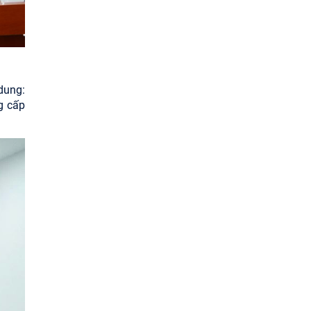
 dung:
g cấp