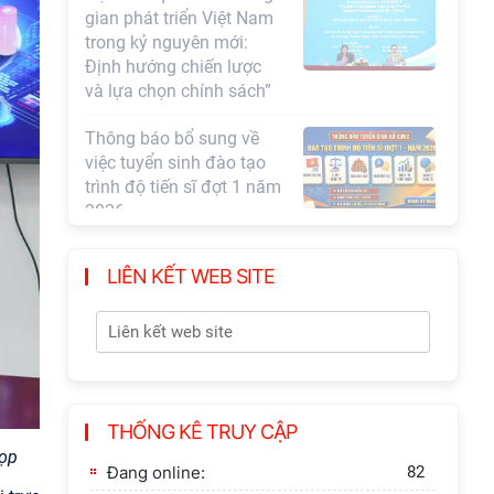
việc tuyển sinh đào tạo
trình độ tiến sĩ đợt 1 năm
2026
Khai quật công trường
khai thác đá xây dựng
Thành Nhà Hồ ở núi An
Tôn
LIÊN KẾT WEB SITE
THỐNG KÊ TRUY CẬP
họp
Đang online:
82