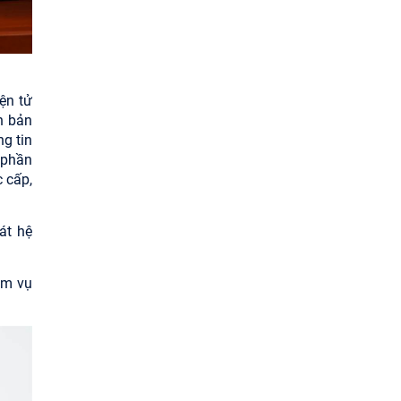
ện tử
n bản
g tin
p phần
 cấp,
át hệ
ệm vụ