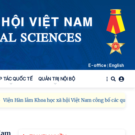
thực hành tư tưởng, đạo
đức, phương pháp, phong cách Hồ Chí Minh
trong giai đoạn phát triển mới
Viện Hàn lâm Khoa học
xã hội Việt Nam công bố
các quyết định về công
tác cán bộ
Hội thảo khoa học quốc
E-office
English
|
tế “Không gian phát triển
Việt Nam trong kỷ
P TÁC QUỐC TẾ
QUẢN TRỊ NỘI BỘ
nguyên mới: Định hướng
chiến lược và lựa chọn chính sách” sẽ diễn ra
vào thứ ba, ngày 28/7/2026
 Hàn lâm Khoa học xã hội Việt Nam công bố các quyết định về
Hội nghị Lãnh đạo Viện
Hàn lâm Khoa học xã hội
Việt Nam làm việc với
Ban Chủ nhiệm các