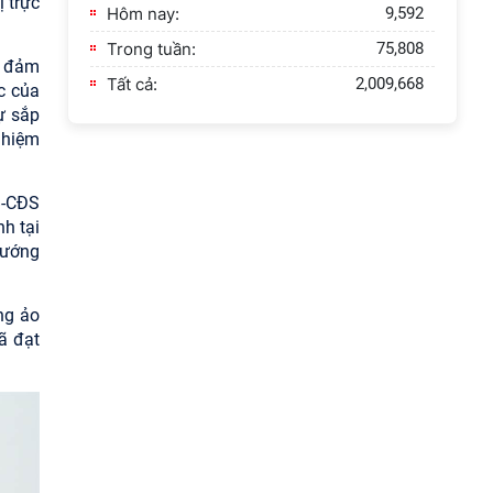
 trực
Hôm nay:
9,592
Trong tuần:
75,808
m đảm
Tất cả:
2,009,668
c của
ự sắp
nhiệm
B-CĐS
h tại
hướng
ng ảo
ã đạt