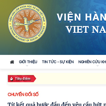
GIỚI THIỆU
TIN TỨC - SỰ KIỆN
NGHIÊN CỨU K
Tiêu điểm
CHUYỂN ĐỔI SỐ
Từ kết quả bước đầu đến yêu cầu bứt phá: Viện Hàn lâm Khoa học xã hội Việt Nam