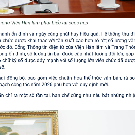
hòng Viện Hàn lâm phát biểu tại cuộc họp
hành ổn định và ngày càng phát huy hiệu quả. Hệ thống thư đi
n chức được khai thác với tần suất cao hơn rõ rệt; số lượng vă
rước đó. Cổng Thông tin điện tử của Viện Hàn lâm và Trang Thôn
động ổn định, số lượng tin bài được cập nhật tương đối lớn, gó
ấp chữ ký số được đẩy mạnh với số lượng lớn viên chức đã được
số.
hai đồng bộ, bao gồm việc chuẩn hóa thể thức văn bản, rà so
 hoạch công tác năm 2026 phù hợp với quy định mới.
n chỉ ra một số tồn tại, hạn chế
cũng như nêu bật những nhi