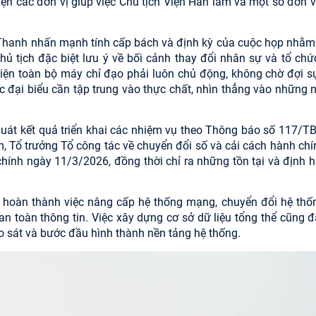
iện các đơn vị giúp việc Chủ tịch Viện
Hàn lâm
và một số đơn vị
 Thanh nhấn mạnh tính cấp bách và định kỳ của cuộc họp nhằ
hủ tịch đặc biệt lưu ý về bối cảnh thay đổi nhân sự và tổ chứ
kiện toàn bộ máy chỉ đạo phải luôn chủ động, không chờ đợi s
ác đại biểu cần tập trung vào thực chất, nhìn thẳng vào những 
 quát kết quả triển khai các nhiệm vụ theo Thông báo số 117/T
, Tổ trưởng Tổ công tác về chuyển đổi số và cải cách hành chín
chính ngày 11/3/2026, đồng thời chỉ ra những tồn tại và định 
 hoàn thành việc nâng cấp hệ thống mạng, chuyển đổi hệ thố
 an toàn thông tin. Việc xây dựng cơ sở dữ liệu tổng thể cũng đ
o sát và bước đầu hình thành nền tảng hệ thống.