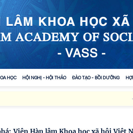
HOA HỌC
HỘI NGHỊ - HỘI THẢO
ĐÀO TẠO - BỒI DƯỠNG
HỢ
Viện