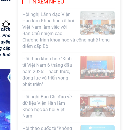
Chương trình khoa học và công nghệ trọng
TIN XEM NHIỀU
điểm cấp Bộ
Hội thảo khoa học "Kinh
tế Việt Nam 6 tháng đầu
 cách
năm 2026: Thách thức,
, Phó
động lực và triển vọng
huyển
phát triển"
g cấp
 thời
Hội nghị Ban Chỉ đạo về
dữ liệu Viện Hàn lâm
Khoa học xã hội Việt
Nam
Hội thảo quốc tế "Không
gian phát triển Việt Nam
trong kỷ nguyên mới:
Định hướng chiến lược
và lựa chọn chính sách”
Thông báo bổ sung về