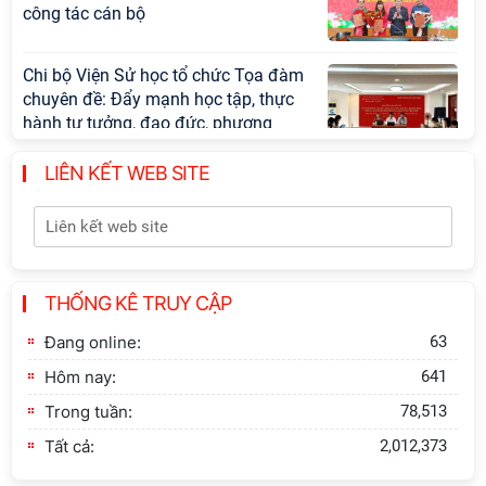
công tác cán bộ
Chi bộ Viện Sử học tổ chức Tọa đàm
chuyên đề: Đẩy mạnh học tập, thực
hành tư tưởng, đạo đức, phương
pháp, phong cách Hồ Chí Minh trong
giai đoạn phát triển mới
LIÊN KẾT WEB SITE
Hội thảo khoa học quốc tế “Không
gian phát triển Việt Nam trong kỷ
nguyên mới: Định hướng chiến lược
và lựa chọn chính sách” sẽ diễn ra
THỐNG KÊ TRUY CẬP
vào thứ ba, ngày 28/7/2026
Đang online:
63
Hội nghị Lãnh đạo Viện Hàn lâm
Hôm nay:
641
Khoa học xã hội Việt Nam làm việc
với Ban Chủ nhiệm các Chương trình
Trong tuần:
78,513
khoa học và công nghệ trọng điểm
Tất cả:
2,012,373
cấp Bộ