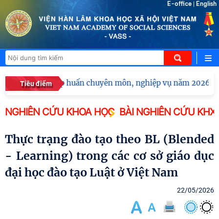
E-office
English
|
Hội nghị tập huấn chuyên môn, nghiệp vụ năm 2026 của
Tiêu điểm
NGHIÊN CỨU KHOA HỌC
BÀI NGHIÊN CỨU KHX
Thực trạng đào tạo theo BL (Blended
- Learning) trong các cơ sở giáo dục
đại học đào tạo Luật ở Việt Nam
22/05/2026