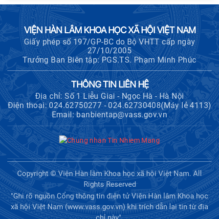
Hội thảo khoa học "Kinh tế Việt Nam
6 tháng đầu năm 2026: Thách thức,
động lực và triển vọng phát triển"
VIỆN HÀN LÂM KHOA HỌC XÃ HỘI VIỆT NAM
Giấy phép số 197/GP-BC do Bộ VHTT cấp ngày
27/10/2005
Hội nghị Ban Chỉ đạo về dữ liệu Viện
Trưởng Ban Biên tập: PGS.TS. Phạm Minh Phúc
Hàn lâm Khoa học xã hội Việt Nam
THÔNG TIN LIÊN HỆ
Địa chỉ: Số 1 Liễu Giai - Ngọc Hà - Hà Nội
Điện thoại: 024.62750277 - 024.62730408(Máy lẻ 4113)
Thông báo bổ sung về việc tuyển
Email: banbientap@vass.gov.vn
sinh đào tạo trình độ tiến sĩ đợt 1
năm 2026
Hội thảo quốc tế "Không gian phát
triển Việt Nam trong kỷ nguyên mới:
Copyright © Viện Hàn lâm Khoa học xã hội Việt Nam. All
Định hướng chiến lược và lựa chọn
Rights Reserved
chính sách”
"Ghi rõ nguồn Cổng thông tin điện tử Viện Hàn lâm Khoa học
xã hội Việt Nam (www.vass.gov.vn) khi trích dẫn lại tin từ địa
Khai quật công trường khai thác đá
chỉ này".