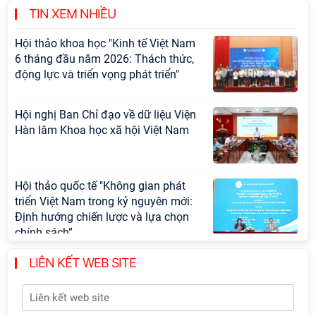
cấp Bộ
TIN XEM NHIỀU
Hội thảo khoa học "Kinh tế Việt Nam
6 tháng đầu năm 2026: Thách thức,
động lực và triển vọng phát triển"
Hội nghị Ban Chỉ đạo về dữ liệu Viện
Hàn lâm Khoa học xã hội Việt Nam
Hội thảo quốc tế "Không gian phát
triển Việt Nam trong kỷ nguyên mới:
Định hướng chiến lược và lựa chọn
chính sách”
LIÊN KẾT WEB SITE
Khai quật công trường khai thác đá
xây dựng Thành Nhà Hồ ở núi An
Tôn