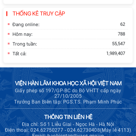
Thông báo bổ sung về việc tuyển
THỐNG KÊ TRUY CẬP
sinh đào tạo trình độ tiến sĩ đợt 1
năm 2026
Đang online:
62
Hôm nay:
788
Trong tuần:
55,547
Tất cả:
1,989,407
VIỆN HÀN LÂM KHOA HỌC XÃ HỘI VIỆT NAM
Giấy phép số 197/GP-BC do Bộ VHTT cấp ngày
27/10/2005
Trưởng Ban Biên tập: PGS.TS. Phạm Minh Phúc
THÔNG TIN LIÊN HỆ
Địa chỉ: Số 1 Liễu Giai - Ngọc Hà - Hà Nội
Điện thoại: 024.62750277 - 024.62730408(Máy lẻ 4113)
Email: banbientap@vass.gov.vn