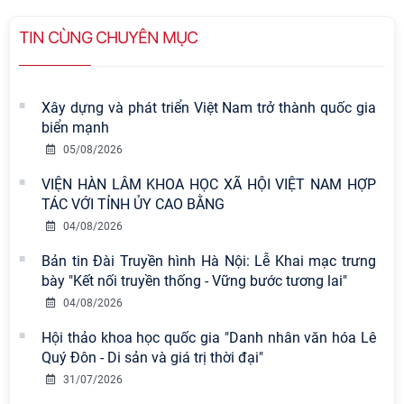
TIN CÙNG CHUYÊN MỤC
Xây dựng và phát triển Việt Nam trở thành quốc gia
biển mạnh
05/08/2026
VIỆN HÀN LÂM KHOA HỌC XÃ HỘI VIỆT NAM HỢP
TÁC VỚI TỈNH ỦY CAO BẰNG
04/08/2026
Bản tin Đài Truyền hình Hà Nội: Lễ Khai mạc trưng
Viện Hàn lâm Khoa học xã hội Việt
bày "Kết nối truyền thống - Vững bước tương lai"
Nam có 02 tác phẩm đạt giải khuyến
04/08/2026
khích tại Cuộc thi chính luận bảo vệ
nền tảng tư tưởng của Đảng năm
Hội thảo khoa học quốc gia "Danh nhân văn hóa Lê
2026
Quý Đôn - Di sản và giá trị thời đại"
31/07/2026
Chi bộ Viện Sử học tổ chức Tọa đàm