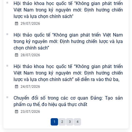
chuyên đề: Đẩy mạnh học tập, thực
Hội thảo khoa học quốc tế "Không gian phát triển
hành tư tưởng, đạo đức, phương
Việt Nam trong kỷ nguyên mới: Định hướng chiến
pháp, phong cách Hồ Chí Minh trong
lược và lựa chọn chính sách"
giai đoạn phát triển mới
29/07/2026
Hội thảo khoa học quốc tế “Không
Hội thảo quốc tế "Không gian phát triển Việt Nam
gian phát triển Việt Nam trong kỷ
trong kỷ nguyên mới: Định hướng chiến lược và lựa
nguyên mới: Định hướng chiến lược
chọn chính sách”
và lựa chọn chính sách” sẽ diễn ra
28/07/2026
vào thứ ba, ngày 28/7/2026
Hội thảo khoa học quốc tế “Không gian phát triển
Tọa đàm Giao lưu chuyên đề về
Việt Nam trong kỷ nguyên mới: Định hướng chiến
những kinh nghiệm quan trọng của
lược và lựa chọn chính sách” sẽ diễn ra vào thứ ba,
Đảng Cộng sản Trung Quốc và Đảng
24/07/2026
Cộng sản Việt Nam trong lãnh đạo
Chuyển đổi số trong các cơ quan Đảng: Tạo sản
sự nghiệp xây dựng chủ nghĩa xã hội
phẩm cụ thể, đo hiệu quả thực chất
Hội nghị Lãnh đạo Viện Hàn lâm
23/07/2026
Khoa học xã hội Việt Nam làm việc
1
2
3
4
với Ban Chủ nhiệm các Chương trình
khoa học và công nghệ trọng điểm