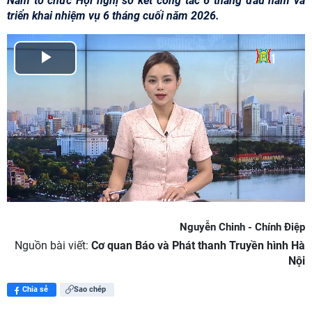
Nam tổ chức Hội nghị sơ kết công tác 6 tháng đầu năm và
triển khai nhiệm vụ 6 tháng cuối năm 2026.
P
l
a
y
V
i
Nguyễn Chinh - Chính Điệp
d
Nguồn bài viết:
Cơ quan Báo và Phát thanh Truyền hình Hà
Nội
e
Chia sẻ
Sao chép
o