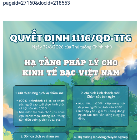
pageid=27160&docid=218553