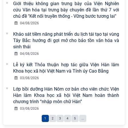
chuyên đề: Đẩy mạnh học tập, thực
Giới thiệu không gian trưng bày của Viện Nghiên
hành tư tưởng, đạo đức, phương
cứu Văn hóa tại trưng bày chuyên đề lần thứ 7 với
pháp, phong cách Hồ Chí Minh trong
chủ đề "Kết nối truyền thống - Vững bước tương lai"
giai đoạn phát triển mới
04/08/2026
Hội thảo khoa học quốc tế “Không
Khảo sát tiềm năng phát triển du lịch tái tạo tại vùng
gian phát triển Việt Nam trong kỷ
Tây Bắc: hướng đi gợi mở cho bảo tồn văn hóa và
nguyên mới: Định hướng chiến lược
sinh thái
và lựa chọn chính sách” sẽ diễn ra
04/08/2026
vào thứ ba, ngày 28/7/2026
Lễ ký kết Thỏa thuận hợp tác giữa Viện Hàn lâm
Tọa đàm Giao lưu chuyên đề về
Khoa học xã hội Việt Nam và Tỉnh ủy Cao Bằng
những kinh nghiệm quan trọng của
03/08/2026
Đảng Cộng sản Trung Quốc và Đảng
Lớp bồi dưỡng Hán Nôm cơ bản cho viên chức Viện
Cộng sản Việt Nam trong lãnh đạo
Hàn lâm Khoa học xã hội Việt Nam hoàn thành
sự nghiệp xây dựng chủ nghĩa xã hội
chương trình “nhập môn chữ Hán”
Hội nghị Lãnh đạo Viện Hàn lâm
03/08/2026
Khoa học xã hội Việt Nam làm việc
1
2
3
4
5
...
với Ban Chủ nhiệm các Chương trình
khoa học và công nghệ trọng điểm