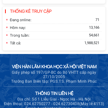
Thông báo bổ sung về việc tuyển
THỐNG KÊ TRUY CẬP
sinh đào tạo trình độ tiến sĩ đợt 1
năm 2026
Đang online:
71
Hôm nay:
13,166
Trong tuần:
54,661
Tất cả:
1,988,521
VIỆN HÀN LÂM KHOA HỌC XÃ HỘI VIỆT NAM
Giấy phép số 197/GP-BC do Bộ VHTT cấp ngày
27/10/2005
Trưởng Ban Biên tập: PGS.TS. Phạm Minh Phúc
THÔNG TIN LIÊN HỆ
Địa chỉ: Số 1 Liễu Giai - Ngọc Hà - Hà Nội
Điện thoại: 024.62750277 - 024.62730408(Máy lẻ 4113)