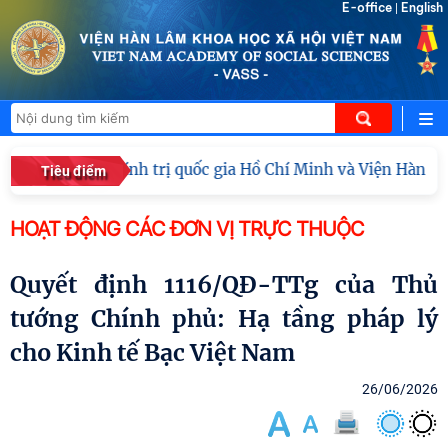
E-office
English
|
ác Học viện Chính trị quốc gia Hồ Chí Minh và Viện Hàn lâ
Tiêu điểm
HOẠT ĐỘNG CÁC ĐƠN VỊ TRỰC THUỘC
Quyết định 1116/QĐ-TTg của Thủ
tướng Chính phủ: Hạ tầng pháp lý
cho Kinh tế Bạc Việt Nam
26/06/2026