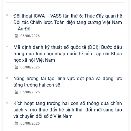
Đối thoại ICWA – VASS lần thứ 6: Thúc đẩy quan hệ
Đối tác Chiến lược Toàn diện tăng cường Việt Nam
– Ấn Độ
06/08/2026
Mã định danh kỹ thuật số quốc tế (DOI): Bước đầu
trong quá trình hội nhập quốc tế của Tạp chí Khoa
học xã hội Việt Nam
05/08/2026
Năng lượng tái tạo: lĩnh vực đột phá và động lực
tăng trưởng hai con số
Viện Hàn lâm Khoa học xã hội Việt
05/08/2026
Nam có 02 tác phẩm đạt giải khuyến
khích tại Cuộc thi chính luận bảo vệ
Kích hoạt tăng trưởng hai con số thông qua chính
nền tảng tư tưởng của Đảng năm
sách vi mô thúc đẩy hệ sinh thái đổi mới sáng tạo
2026
và chuyển đổi số ở Việt Nam
05/08/2026
Chi bộ Viện Sử học tổ chức Tọa đàm