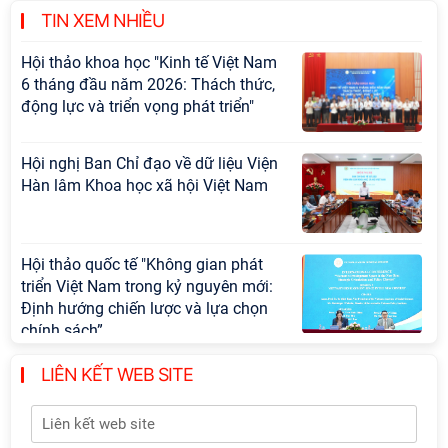
cấp Bộ
TIN XEM NHIỀU
Hội thảo khoa học "Kinh tế Việt Nam
6 tháng đầu năm 2026: Thách thức,
động lực và triển vọng phát triển"
Hội nghị Ban Chỉ đạo về dữ liệu Viện
Hàn lâm Khoa học xã hội Việt Nam
Hội thảo quốc tế "Không gian phát
triển Việt Nam trong kỷ nguyên mới:
Định hướng chiến lược và lựa chọn
chính sách”
LIÊN KẾT WEB SITE
Khai quật công trường khai thác đá
xây dựng Thành Nhà Hồ ở núi An
Tôn