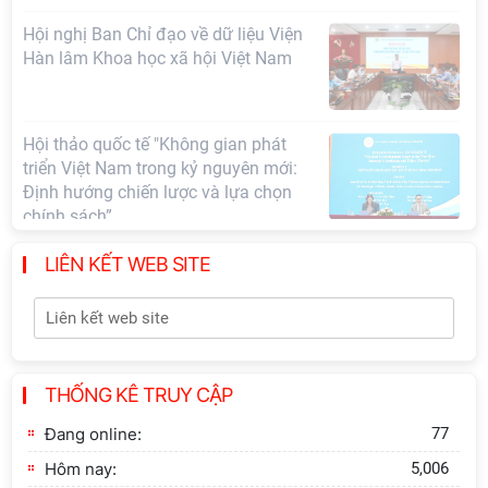
Hội nghị Ban Chỉ đạo về dữ liệu Viện
Hàn lâm Khoa học xã hội Việt Nam
Hội thảo quốc tế "Không gian phát
triển Việt Nam trong kỷ nguyên mới:
Định hướng chiến lược và lựa chọn
chính sách”
LIÊN KẾT WEB SITE
Khai quật công trường khai thác đá
xây dựng Thành Nhà Hồ ở núi An
Tôn
Thông báo bổ sung về việc tuyển
THỐNG KÊ TRUY CẬP
sinh đào tạo trình độ tiến sĩ đợt 1
năm 2026
Đang online:
77
Hôm nay:
5,006