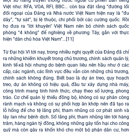
Một số hãng truyền thông nước ngoài có phiên bản tiếng
Việt như: RFA, VOA, RFI, BBC... còn bịa đặt rằng “đường lối
đối ngoại của Đảng và Nhà nước Việt Nam hiện nay là “đu
dây”, “tự sát”, bị lệ thuộc, chi phối bởi các cường quốc. Rồi
họ đưa ra "lời khuyên" Việt Nam nên bỏ chính sách quốc
phòng “4 không” để nghiêng về phương Tây, gắn với thực
hiện “dân chủ hóa Việt Nam”...[11]
Từ Đại hội VI tới nay, trong nhiều nghị quyết của Đảng đã chỉ
ra những khiếm khuyết trong chủ trương, chính sách quản lý,
kinh tế-xã hội nhưng do bệnh quan liêu nên hầu như ở các
cấp, các ngành, các lĩnh vực đều vẫn còn những chủ trương,
chính sách không đúng. Biết bao là dự án treo, quy hoạch
treo, dự án không có hiệu quả, đầu tư xây dựng nhà máy,
công trình mang tính hình thức, chạy theo số lượng, phong
trào. Cơ chế quản lý thiếu đồng bộ, không có sự phân công
rành mạch và không có sự phối hợp ăn khớp nên đã tạo ra
lỗ hổng để cho tệ lãng phí, tham nhũng có cơ phát sinh và
lây lan như bệnh dịch. Số lãng phí, tham nhũng lên tới hàng
trăm, hàng ngàn tỷ đồng, không những gây tổn hại cho công
quỹ mà còn gây ra khốn khó cho một bộ phận dân cư, hơn