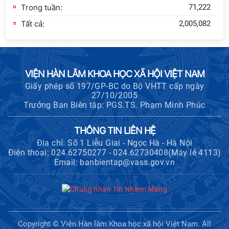
Trong tuần:
71,222
Tất cả:
2,005,082
VIỆN HÀN LÂM KHOA HỌC XÃ HỘI VIỆT NAM
Giấy phép số 197/GP-BC do Bộ VHTT cấp ngày
27/10/2005
Trưởng Ban Biên tập: PGS.TS. Phạm Minh Phúc
THÔNG TIN LIÊN HỆ
Địa chỉ: Số 1 Liễu Giai - Ngọc Hà - Hà Nội
Điện thoại: 024.62750277 - 024.62730408(Máy lẻ 4113)
Email: banbientap@vass.gov.vn
Copyright © Viện Hàn lâm Khoa học xã hội Việt Nam. All