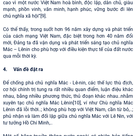
cao vì một nước Việt Nam hoà bình, độc lập, dân chủ, giàu
mạnh, phồn vinh, văn minh, hạnh phúc, vững bước đi lên
chủ nghĩa xã hội”[9].
Có thể thấy, trong suốt hơn 96 năm xây dựng và phát triển
của cách mạng Việt Nam, đặc biệt trong hơn 40 năm đổi
mới, Đảng ta đã vận dụng và phát triển sáng tạo chủ nghĩa
Mác – Lênin cho phù hợp với điều kiện thực tế của đất nước
qua mỗi thời kỳ.
4. Vấn đề đặt ra
Để chống phá chủ nghĩa Mác - Lê-nin, các thế lực thù địch,
cơ hội chính trị tung ra rất nhiều quan điểm, luận điệu khác
nhau, bằng nhiều phương thức, thủ đoạn khác nhau..nhằm
xuyên tạc chủ nghĩa Mác Lênin[10], ví như Chù nghĩa Mác
Lênin đã lỗi thời..; không phù hợp với Việt Nam, cần từ bỏ,..;
phủ nhận và làm đối lập giữa chủ nghĩa Mác với Lê Nin, với
tư tưởng Hồ Chí Minh,..