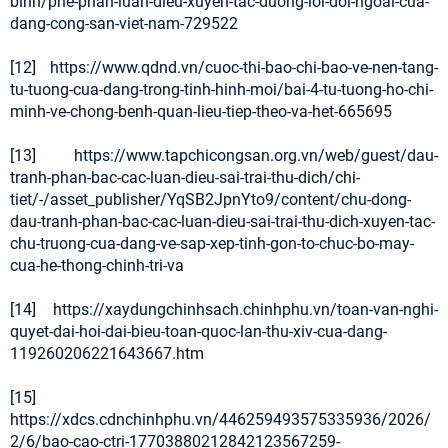
binh/phe-phan-luan-dieu-xuyen-tac-duong-loi-doi-ngoai-cua-
dang-cong-san-viet-nam-729522
[12] https://www.qdnd.vn/cuoc-thi-bao-chi-bao-ve-nen-tang-
tu-tuong-cua-dang-trong-tinh-hinh-moi/bai-4-tu-tuong-ho-chi-
minh-ve-chong-benh-quan-lieu-tiep-theo-va-het-665695
[13] https://www.tapchicongsan.org.vn/web/guest/dau-
tranh-phan-bac-cac-luan-dieu-sai-trai-thu-dich/chi-
tiet/-/asset_publisher/YqSB2JpnYto9/content/chu-dong-
dau-tranh-phan-bac-cac-luan-dieu-sai-trai-thu-dich-xuyen-tac-
chu-truong-cua-dang-ve-sap-xep-tinh-gon-to-chuc-bo-may-
cua-he-thong-chinh-tri-va
[14] https://xaydungchinhsach.chinhphu.vn/toan-van-nghi-
quyet-dai-hoi-dai-bieu-toan-quoc-lan-thu-xiv-cua-dang-
119260206221643667.htm
[15]
https://xdcs.cdnchinhphu.vn/446259493575335936/2026/
2/6/bao-cao-ctri-17703880212842123567259-