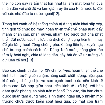
thế, nó còn gây ra tổn thất lớn nhất là làm mất lòng tin của
nhân dân với chế độ và làm giảm uy tín của Nhà nước ta đối
với các nhà đầu tư nước ngoài[12].
Trong bối cảnh cả hệ thống chính trị đang triển khai sắp xếp,
tinh gọn tổ chức bộ máy, hoàn thiện thể chế, pháp luật, đẩy
mạnh phân cấp, phân quyền, nhằm tạo bước đột phá phát
triển đất nước, các thế lực thù địch đã lợi dụng tiến trình này
để gia tăng hoạt động chống phá. Chúng liên tục xuyên tạc
chủ trương, chính sách của Đảng, Nhà nước, hòng gieo rắc
tâm lý hoài nghi, chia rẽ lòng dân, gây bất ổn về tư tưởng và
dư luận xã hội.[13]
Báo cáo chính trị Đại hội XIV chỉ rõ: “việc hoàn thiện thể chế
kinh tế thị trường còn chậm; năng suất, chất lượng, hiệu quả,
khả năng chống chịu và sức cạnh tranh của nền kinh tế
chưa cao. Kết hợp giữa phát triển kinh tế - xã hội với bảo
đảm quốc phòng, an ninh trên một số lĩnh vực, địa bàn chưa
được quan tâm đúng mức. Tình trạng ngập lụt, ô nhiễm môi
trường chưa được kiểm soát hiệu quả, có mặt còn trầm