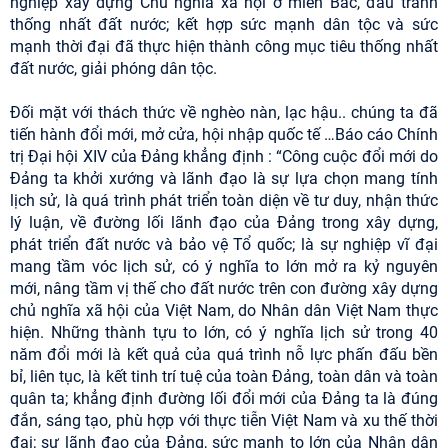
nghiệp xây dựng Chủ nghĩa xã hội ở miền Bắc, đấu tranh
thống nhất đất nước; kết hợp sức mạnh dân tộc và sức
mạnh thời đại đã thực hiện thành công mục tiêu thống nhất
đất nước, giải phóng dân tộc.
Đối mặt với thách thức về nghèo nàn, lạc hậu.. chúng ta đã
tiến hành đổi mới, mở cửa, hội nhập quốc tế …Báo cáo Chính
trị Đại hội XIV của Đảng khẳng định : “Công cuộc đổi mới do
Đảng ta khởi xướng và lãnh đạo là sự lựa chọn mang tính
lịch sử, là quá trình phát triển toàn diện về tư duy, nhận thức
lý luận, về đường lối lãnh đạo của Đảng trong xây dựng,
phát triển đất nước và bảo vệ Tổ quốc; là sự nghiệp vĩ đại
mang tầm vóc lịch sử, có ý nghĩa to lớn mở ra kỷ nguyên
mới, nâng tầm vị thế cho đất nước trên con đường xây dựng
chủ nghĩa xã hội của Việt Nam, do Nhân dân Việt Nam thực
hiện. Những thành tựu to lớn, có ý nghĩa lịch sử trong 40
năm đổi mới là kết quả của quá trình nỗ lực phấn đấu bền
bỉ, liên tục, là kết tinh trí tuệ của toàn Đảng, toàn dân và toàn
quân ta; khẳng định đường lối đổi mới của Đảng ta là đúng
đắn, sáng tạo, phù hợp với thực tiễn Việt Nam và xu thế thời
đại; sự lãnh đạo của Đảng, sức mạnh to lớn của Nhân dân