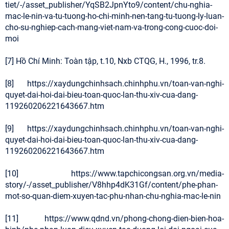
tiet/-/asset_publisher/YqSB2JpnYto9/content/chu-nghia-
mac-le-nin-va-tu-tuong-ho-chi-minh-nen-tang-tu-tuong-ly-luan-
cho-su-nghiep-cach-mang-viet-nam-va-trong-cong-cuoc-doi-
moi
[7] Hồ Chí Minh: Toàn tập, t.10, Nxb CTQG, H., 1996, tr.8.
[8] https://xaydungchinhsach.chinhphu.vn/toan-van-nghi-
quyet-dai-hoi-dai-bieu-toan-quoc-lan-thu-xiv-cua-dang-
119260206221643667.htm
[9] https://xaydungchinhsach.chinhphu.vn/toan-van-nghi-
quyet-dai-hoi-dai-bieu-toan-quoc-lan-thu-xiv-cua-dang-
119260206221643667.htm
[10] https://www.tapchicongsan.org.vn/media-
story/-/asset_publisher/V8hhp4dK31Gf/content/phe-phan-
mot-so-quan-diem-xuyen-tac-phu-nhan-chu-nghia-mac-le-nin
[11] https://www.qdnd.vn/phong-chong-dien-bien-hoa-