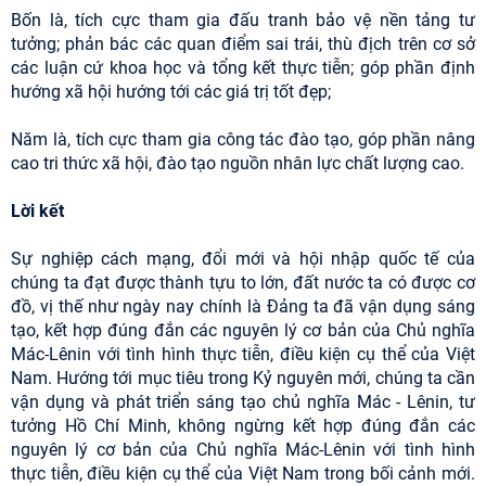
Bốn là, tích cực tham gia đấu tranh bảo vệ nền tảng tư
tưởng; phản bác các quan điểm sai trái, thù địch trên cơ sở
các luận cứ khoa học và tổng kết thực tiễn; góp phần định
hướng xã hội hướng tới các giá trị tốt đẹp;
Năm là, tích cực tham gia công tác đào tạo, góp phần nâng
cao tri thức xã hội, đào tạo nguồn nhân lực chất lượng cao.
Lời kết
Sự nghiệp cách mạng, đổi mới và hội nhập quốc tế của
chúng ta đạt được thành tựu to lớn, đất nước ta có được cơ
đồ, vị thế như ngày nay chính là Đảng ta đã vận dụng sáng
tạo, kết hợp đúng đắn các nguyên lý cơ bản của Chủ nghĩa
Mác-Lênin với tình hình thực tiễn, điều kiện cụ thể của Việt
Nam. Hướng tới mục tiêu trong Kỷ nguyên mới, chúng ta cần
vận dụng và phát triển sáng tạo chủ nghĩa Mác - Lênin, tư
tưởng Hồ Chí Minh, không ngừng kết hợp đúng đắn các
nguyên lý cơ bản của Chủ nghĩa Mác-Lênin với tình hình
thực tiễn, điều kiện cụ thể của Việt Nam trong bối cảnh mới.