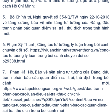
đẩy mạnh học tập và làm theo tư tưởng, đạo đức, phong
cách Hồ Chí Minh;
5. Bộ Chính trị, Nghị quyết số 35-NQ/TW ngày 22-10-2018
về tăng cường bảo vệ nền tảng tư tưởng của Đảng, đấu
tranh phản bác quan điểm sai trái, thù địch trong tình hình
mới.
6. Phạm Sỹ Thanh, Công tác tư tưởng, lý luận trong bối cảnh
chuyển đổi số , https://lyluanchinhtrivatruyenthong.vn/cong-
tac-tu-tuong-ly-luan-trong-boi-canh-chuyen-doi-so-
p29338.html
7. Phan Hải Hồ, Bảo vệ nền tảng tư tưởng của Đảng, đấu
tranh phản bác các quan điểm sai trái, thù địch trong bối
cảnh mới,
https://www.tapchicongsan.org.vn/web/guest/dau-tranh-
phan-bac-cac-luan-dieu-sai-trai-thu-dich/chi-
tiet/-/asset_publisher/YqSB2JpnYto9/content/bao-ve-nen-
tang-tu-tuong-cua-dang-dau-tranh-phan-bac-cac-quan-diem-
sai-trai-thu-dich-trong-boi-canh-moi