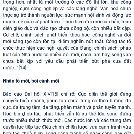
trọng hơn, nhất là môi trường ở các đô thị lớn, khu công
nghiệp, cụm công nghiệp và các làng nghề. Văn hoá chưa
thực sự trở thành nguồn lực, sức mạnh nội sinh và động lực
mạnh mẽ của sự phát triển. Thực hiện đổi mới căn bản, toàn
diện giáo dục và đào tạo chưa đồng bộ, còn nhiều bất cập.
Cơ chế, chính sách phát triển khoa học, công nghệ và đổi
mới sáng tạo còn tồn tại điểm nghẽn, nút thắt. Công tác tổ
chức thực hiện các nghị quyết của Đảng, chính sách, pháp
luật của Nhà nước có nhiều đổi mới, cách làm hay, song vẫn
chưa bắt kịp với yêu cầu phát triển bứt phá của đất
nước…”[14].
Nhân tố mới, bối cảnh mới
Báo cáo Đại hội XIV[15] chỉ rõ: Cục diện thế giới đang
chuyển biến nhanh, phức tạp chưa từng có theo hướng đa
cực, đa trung tâm, đa tầng, phân mảnh và phân tuyến mạnh.
Hoà bình,hợp tác, phát triển vẫn là xu thế lớn, song đứng
trước nhiều thách thức mới. Các nước lớn và các trung tâm
quyền lực tiếp tục điều chỉnh chiến lược, vừa cạnh tranh vừa
hợp tác, thoả hiệp, song cạnh tranh sẽ ngày càng gay gắt