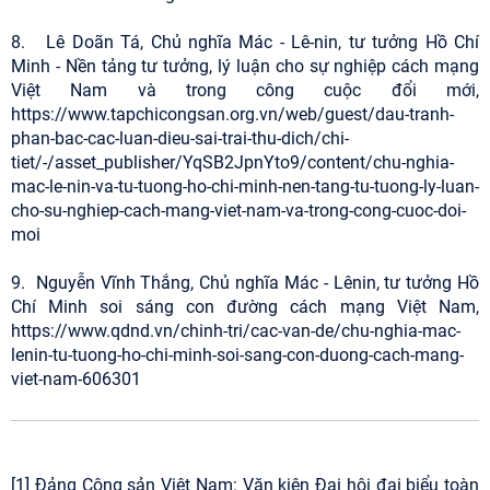
8. Lê Doãn Tá, Chủ nghĩa Mác - Lê-nin, tư tưởng Hồ Chí
Minh - Nền tảng tư tưởng, lý luận cho sự nghiệp cách mạng
Việt Nam và trong công cuộc đổi mới,
https://www.tapchicongsan.org.vn/web/guest/dau-tranh-
phan-bac-cac-luan-dieu-sai-trai-thu-dich/chi-
tiet/-/asset_publisher/YqSB2JpnYto9/content/chu-nghia-
mac-le-nin-va-tu-tuong-ho-chi-minh-nen-tang-tu-tuong-ly-luan-
cho-su-nghiep-cach-mang-viet-nam-va-trong-cong-cuoc-doi-
moi
9. Nguyễn Vĩnh Thắng, Chủ nghĩa Mác - Lênin, tư tưởng Hồ
Chí Minh soi sáng con đường cách mạng Việt Nam,
https://www.qdnd.vn/chinh-tri/cac-van-de/chu-nghia-mac-
lenin-tu-tuong-ho-chi-minh-soi-sang-con-duong-cach-mang-
viet-nam-606301
[1] Đảng Cộng sản Việt Nam: Văn kiện Đại hội đại biểu toàn