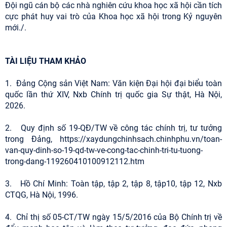
Đội ngũ cán bộ các nhà nghiên cứu khoa học xã hội cần tích
cực phát huy vai trò của Khoa học xã hội trong Kỷ nguyên
mới./.
TÀI LIỆU THAM KHẢO
1. Đảng Cộng sản Việt Nam: Văn kiện Đại hội đại biểu toàn
quốc lần thứ XIV, Nxb Chính trị quốc gia Sự thật, Hà Nội,
2026.
2. Quy định số 19-QĐ/TW về công tác chính trị, tư tưởng
trong Đảng, https://xaydungchinhsach.chinhphu.vn/toan-
van-quy-dinh-so-19-qd-tw-ve-cong-tac-chinh-tri-tu-tuong-
trong-dang-119260410100912112.htm
3. Hồ Chí Minh: Toàn tập, tập 2, tập 8, tập10, tập 12, Nxb
CTQG, Hà Nội, 1996.
4. Chỉ thị số 05-CT/TW ngày 15/5/2016 của Bộ Chính trị về