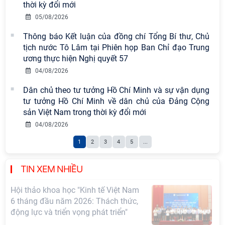
gian phát triển Việt Nam trong kỷ
thời kỳ đổi mới
nguyên mới: Định hướng chiến lược
05/08/2026
và lựa chọn chính sách” sẽ diễn ra
Thông báo Kết luận của đồng chí Tổng Bí thư, Chủ
vào thứ ba, ngày 28/7/2026
tịch nước Tô Lâm tại Phiên họp Ban Chỉ đạo Trung
Tọa đàm Giao lưu chuyên đề về
ương thực hiện Nghị quyết 57
những kinh nghiệm quan trọng của
04/08/2026
Đảng Cộng sản Trung Quốc và Đảng
Dân chủ theo tư tưởng Hồ Chí Minh và sự vận dụng
Cộng sản Việt Nam trong lãnh đạo
tư tưởng Hồ Chí Minh về dân chủ của Đảng Cộng
sự nghiệp xây dựng chủ nghĩa xã hội
sản Việt Nam trong thời kỳ đổi mới
Hội nghị Lãnh đạo Viện Hàn lâm
04/08/2026
Khoa học xã hội Việt Nam làm việc
1
2
3
4
5
...
với Ban Chủ nhiệm các Chương trình
khoa học và công nghệ trọng điểm
cấp Bộ
TIN XEM NHIỀU
Hội thảo khoa học "Kinh tế Việt Nam
6 tháng đầu năm 2026: Thách thức,
động lực và triển vọng phát triển"