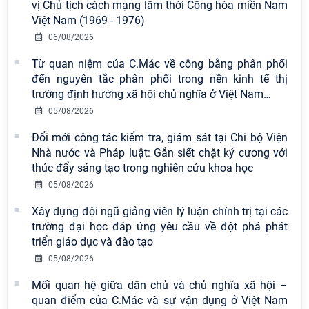
vị Chủ tịch cách mạng lâm thời Cộng hòa miền Nam
Việt Nam (1969 - 1976)
06/08/2026
Từ quan niệm của C.Mác về công bằng phân phối
đến nguyên tắc phân phối trong nền kinh tế thị
trường định hướng xã hội chủ nghĩa ở Việt Nam
…
05/08/2026
Viện Hàn lâm Khoa học xã hội Việt
Nam có 02 tác phẩm đạt giải khuyến
Đổi mới công tác kiểm tra, giám sát tại Chi bộ Viện
khích tại Cuộc thi chính luận bảo vệ
Nhà nước và Pháp luật: Gắn siết chặt kỷ cương với
nền tảng tư tưởng của Đảng năm
thúc đẩy sáng tạo trong nghiên cứu khoa học
2026
05/08/2026
Chi bộ Viện Sử học tổ chức Tọa đàm
Xây dựng đội ngũ giảng viên lý luận chính trị tại các
chuyên đề: Đẩy mạnh học tập, thực
trường đại học đáp ứng yêu cầu về đột phá phát
hành tư tưởng, đạo đức, phương
triển giáo dục và đào tạo
pháp, phong cách Hồ Chí Minh trong
05/08/2026
giai đoạn phát triển mới
Mối quan hệ giữa dân chủ và chủ nghĩa xã hội –
Hội thảo khoa học quốc tế “Không
quan điểm của C.Mác và sự vận dụng ở Việt Nam