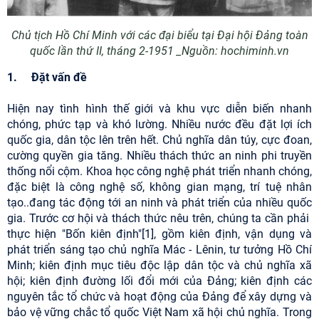
Chủ tịch Hồ Chí Minh với các đại biểu tại Đại hội Đảng toàn
quốc lần thứ II, tháng 2-1951 _Nguồn: hochiminh.vn
1. Đặt vấn đề
Hiện nay tình hình thế giới và khu vực diễn biến nhanh
chóng, phức tạp và khó lường. Nhiều nước đều đặt lợi ích
quốc gia, dân tộc lên trên hết. Chủ nghĩa dân túy, cực đoan,
cường quyền gia tăng. Nhiều thách thức an ninh phi truyền
thống nổi cộm. Khoa học công nghệ phát triển nhanh chóng,
đặc biệt là công nghệ số, không gian mạng, trí tuệ nhân
tạo..đang tác động tới an ninh và phát triển của nhiều quốc
gia. Trước cơ hội và thách thức nêu trên, chúng ta cần phải
thực hiện "Bốn kiên định"[1], gồm kiên định, vận dụng và
phát triển sáng tạo chủ nghĩa Mác - Lênin, tư tưởng Hồ Chí
Minh; kiên định mục tiêu độc lập dân tộc và chủ nghĩa xã
hội; kiên định đường lối đổi mới của Đảng; kiên định các
nguyên tắc tổ chức và hoạt động của Đảng để xây dựng và
bảo vệ vững chắc tổ quốc Việt Nam xã hội chủ nghĩa. Trong