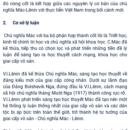
đó nòng cốt là kết hợp giữa các nguyên lý cơ bản của chủ
nghĩa Mác-Lênin với thực tiễn Việt Nam trong bối cảnh mới.
2. Cơ sở lý luận
Chủ nghĩa Mác với ba bộ phận hợp thành cốt lõi là Triết học,
kinh tế chính trị học và chủ nghĩa xã hội khoa học. C.Mác đã
kế thừa, tiếp thu có chọn lọc và phát triển những tiền đề lý
luận để sáng tạo ra học thuyết cách mạng, khoa học cho
giai cấp vô sản.
V.I.Lênin đã kế thừa Chủ nghĩa Mác, sáng tạo học thuyết về
đảng kiểu mới của giai cấp công nhân. Dưới sự lãnh đạo
của Đảng Bolshevik Nga, đứng đầu là V.I.Lênin, cách mạng
xã hội chủ nghĩa tháng Mười Nga (1917) thành công rực rỡ.
V.I.Lênin phát triển sáng tạo học thuyết Mác đã tạo nên một
hệ thống lý luận thống nhất của giai cấp vô sản và các dân
tộc bị áp bức trên toàn thế giới, trở thành hệ tư tưởng của
giai cấp vô sản - Chủ nghĩa Mác - Lênin.