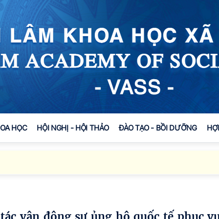
HOA HỌC
HỘI NGHỊ - HỘI THẢO
ĐÀO TẠO - BỒI DƯỠNG
HỢ