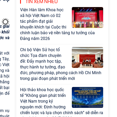
chuyên đề về những kinh
TIN XEM NHIỀU
nghiệm quan trọng của
Đảng Cộng sản Trung
Quốc và Đảng Cộng sản Việt Nam trong lãnh
đạo sự nghiệp xây dựng chủ nghĩa xã hội
 giai
o khối
Hội nghị Lãnh đạo Viện
ớc và
Hàn lâm Khoa học xã hội
Việt Nam làm việc với
Ban Chủ nhiệm các
t với
Chương trình khoa học và công nghệ trọng
 Tây,
điểm cấp Bộ
c Việt
ng và
Hội thảo khoa học "Kinh
ã hội
tế Việt Nam 6 tháng đầu
thắng
năm 2026: Thách thức,
t bại
động lực và triển vọng
ện để
phát triển"
Hội nghị Ban Chỉ đạo về
ệm vụ
dữ liệu Viện Hàn lâm
thuật