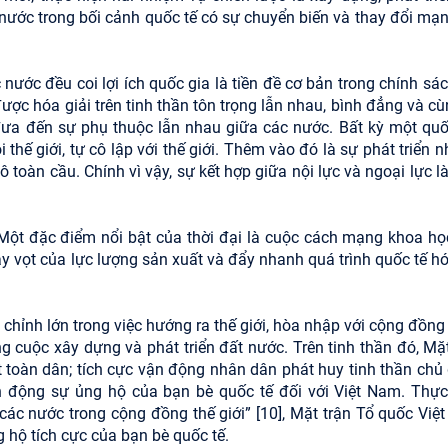
t nước trong bối cảnh quốc tế có sự chuyển biến và thay đổi mạ
c nước đều coi lợi ích quốc gia là tiền đề cơ bản trong chính sá
ợc hóa giải trên tinh thần tôn trọng lẫn nhau, bình đẳng và cù
đưa đến sự phụ thuộc lẫn nhau giữa các nước. Bất kỳ một quố
thế giới, tự cô lập với thế giới. Thêm vào đó là sự phát triển 
 toàn cầu. Chính vì vậy, sự kết hợp giữa nội lực và ngoại lực l
ột đặc điểm nổi bật của thời đại là cuộc cách mạng khoa học
y vọt của lực lượng sản xuất và đẩy nhanh quá trình quốc tế hó
 chỉnh lớn trong việc hướng ra thế giới, hòa nhập với cộng đồng
g cuộc xây dựng và phát triển đất nước. Trên tinh thần đó, Mặt
t toàn dân; tích cực vận động nhân dân phát huy tinh thần chủ
ận động sự ủng hộ của bạn bè quốc tế đối với Việt Nam. Thực
 các nước trong cộng đồng thế giới” [10], Mặt trận Tổ quốc Việ
 hộ tích cực của bạn bè quốc tế.