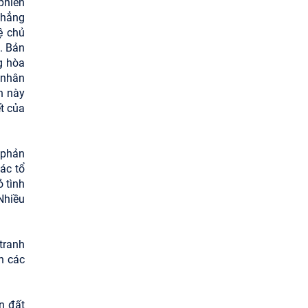
phiên
khẳng
ệ chủ
. Bản
g hòa
 nhân
n này
t của
 phản
ác tổ
 tình
Nhiều
tranh
n các
n đất