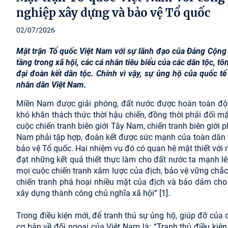
nghiệp xây dựng và bảo vệ Tổ quốc
02/07/2026
Mặt trận Tổ quốc Việt Nam với sự lãnh đạo của Đảng Cộng s
tầng trong xã hội, các cá nhân tiêu biểu của các dân tộc, tôn
đại đoàn kết dân tộc. Chính vì vậy, sự ủng hộ của quốc t
nhân dân Việt Nam.
Miền Nam được giải phóng, đất nước được hoàn toàn độc 
khó khăn thách thức thời hậu chiến, đồng thời phải đối 
cuộc chiến tranh biên giới Tây Nam, chiến tranh biên giới p
Nam phải tập hợp, đoàn kết được sức mạnh của toàn dân t
bảo vệ Tổ quốc. Hai nhiệm vụ đó có quan hệ mật thiết với
đạt những kết quả thiết thực làm cho đất nước ta mạnh l
mọi cuộc chiến tranh xâm lược của địch, bảo vệ vững chắc
chiến tranh phá hoại nhiều mặt của địch và bảo dảm cho 
xây dựng thành công chủ nghĩa xã hội” [1].
Trong điều kiện mới, để tranh thủ sự ủng hộ, giúp đỡ của
cơ bản về đối ngoại của Việt Nam là: “Tranh thủ điều kiệ