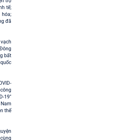
ện trợ
h tế;
 hóa;
ung đã
 vạch
 Đông
ng bất
 quốc
OVID-
 công
D-19"
t Nam
n thế
nguyện
 cùng