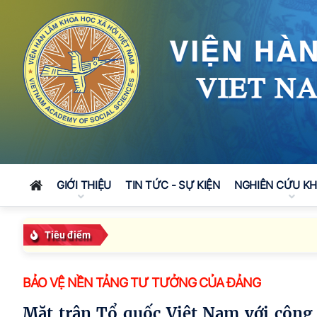
GIỚI THIỆU
TIN TỨC - SỰ KIỆN
NGHIÊN CỨU K
Tiêu điểm
BẢO VỆ NỀN TẢNG TƯ TƯỞNG CỦA ĐẢNG
Mặt trận Tổ quốc Việt Nam với công tác vận động sự ủng hộ quốc tế phục vụ sự