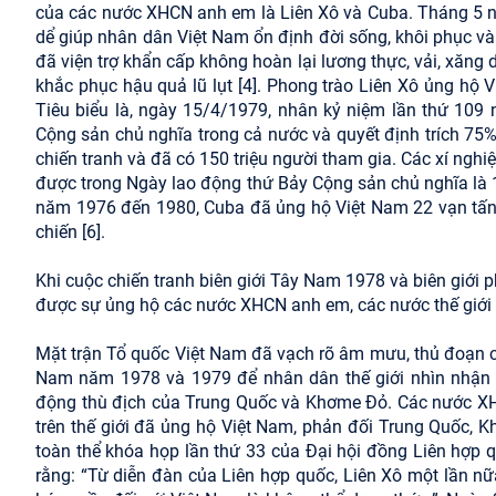
của các nước XHCN anh em là Liên Xô và Cuba. Tháng 5 nă
dể giúp nhân dân Việt Nam ổn định đời sống, khôi phục và 
đã viện trợ khẩn cấp không hoàn lại lương thực, vải, xăn
khắc phục hậu quả lũ lụt [4]. Phong trào Liên Xô ủng hộ Vi
Tiêu biểu là, ngày 15/4/1979, nhân kỷ niệm lần thứ 109 n
Cộng sản chủ nghĩa trong cả nước và quyết định trích 75
chiến tranh và đã có 150 triệu người tham gia. Các xí nghiệ
được trong Ngày lao động thứ Bảy Cộng sản chủ nghĩa là 1
năm 1976 đến 1980, Cuba đã ủng hộ Việt Nam 22 vạn tấn
chiến [6].
Khi cuộc chiến tranh biên giới Tây Nam 1978 và biên giới
được sự ủng hộ các nước XHCN anh em, các nước thế giới th
Mặt trận Tổ quốc Việt Nam đã vạch rõ âm mưu, thủ đoạn c
Nam năm 1978 và 1979 để nhân dân thế giới nhìn nhận 
động thù địch của Trung Quốc và Khơme Đỏ. Các nước XHCN
trên thế giới đã ủng hộ Việt Nam, phản đối Trung Quốc, K
toàn thể khóa họp lần thứ 33 của Đại hội đồng Liên hợp 
rằng: “Từ diễn đàn của Liên hợp quốc, Liên Xô một lần n