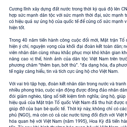
Cương lĩnh xây dựng đất nước trong thời kỳ quá độ lên C
hợp sức mạnh dân tộc với sức mạnh thời đại, sức mạnh tr
có hiệu quả sự ủng hộ của quốc tế để củng cố sức mạnh 
hiện tốt.
Trong 40 năm tiến hành công cuộc đổi mới, Mặt trận Tổ q
hiện ý chí, nguyện vọng của khối đại đoàn kết toàn dân;
viên nhân dân cùng nhau khắc phục mọi khó khăn gian khổ,
nâng cao vị thế, hình ảnh của dân tộc Việt Nam trên trư
phương châm “thêm bạn, bớt thù”. “đa dạng hóa, đa phươn
tế ngày càng hiểu, tin và tích cực ủng hộ cho Việt Nam.
Với vai trò tập hợp, đoàn kết nhân dân trong nước và tran
nhiều phong trào, cuộc vận động được đông đảo nhân dân 
đói giảm nghèo, tặng sổ tiết kiệm tình nghĩa; ủng hộ, giúp 
hiệu quả của Mặt trận Tổ quốc Việt Nam đã thu hút được 
giúp đỡ của bạn bè quốc tế. Thời kỳ này, không chỉ có các
phủ (NGO), mà còn có cả các nước từng đối địch với Việt
hóa quan hệ với Việt Nam (năm 1995), Hoa Kỳ đã tiến hàn