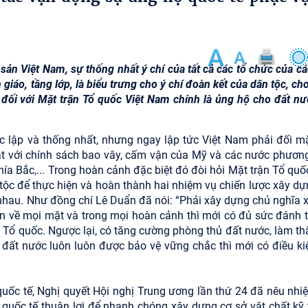
ản Việt Nam, sự thống nhất ý chí của tất cả các tổ chức của các
 giáo, tầng lớp, là biểu trưng cho ý chí đoàn kết của dân tộc, ch
ế đối với Mặt trận Tổ quốc Việt Nam chính là ủng hộ cho đất nư
lập và thống nhất, nhưng ngay lập tức Việt Nam phải đối mặ
mặt với chính sách bao vây, cấm vận của Mỹ và các nước phương
hía Bắc,... Trong hoàn cảnh đặc biệt đó đòi hỏi Mặt trận Tổ quố
ộc để thực hiện và hoàn thành hai nhiệm vụ chiến lược xây dự
 nhau. Như đồng chí Lê Duẩn đã nói: “Phải xây dựng chủ nghĩa x
ên về mọi mặt và trong mọi hoàn cảnh thì mới có đủ sức đánh 
 Tổ quốc. Ngược lại, có tăng cường phòng thủ đất nước, làm thấ
đất nước luôn luôn được bảo vệ vững chắc thì mới có điều ki
 quốc tế, Nghị quyết Hội nghị Trung ương lần thứ 24 đã nêu nhi
n quốc tế thuận lợi để nhanh chóng xây dựng cơ sở vật chất kỹ 