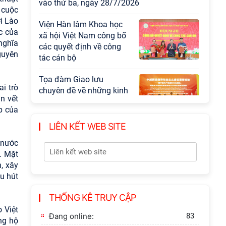
Khoa học xã hội Việt
 cuộc
Nam
i Lào
c của
Hội thảo quốc tế "Không
nghĩa
gian phát triển Việt Nam
guyên
trong kỷ nguyên mới:
Định hướng chiến lược
và lựa chọn chính sách”
i trò
n vết
Thông báo bổ sung về
ập của
việc tuyển sinh đào tạo
LIÊN KẾT WEB SITE
trình độ tiến sĩ đợt 1 năm
2026
 nước
. Mặt
, xây
u hút
THỐNG KÊ TRUY CẬP
 Việt
Đang online:
83
ng hộ