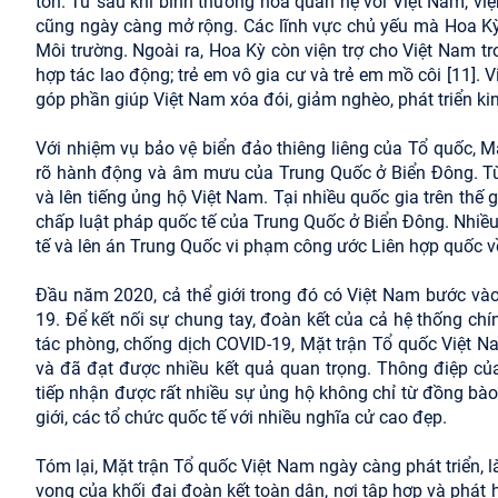
tốn. Từ sau khi bình thường hóa quan hệ với Việt Nam, viện
cũng ngày càng mở rộng. Các lĩnh vực chủ yếu mà Hoa Kỳ tậ
Môi trường. Ngoài ra, Hoa Kỳ còn viện trợ cho Việt Nam tr
hợp tác lao động; trẻ em vô gia cư và trẻ em mồ côi [11]. 
góp phần giúp Việt Nam xóa đói, giảm nghèo, phát triển kinh
Với nhiệm vụ bảo vệ biển đảo thiêng liêng của Tổ quốc, 
rõ hành động và âm mưu của Trung Quốc ở Biển Đông. Từ 
và lên tiếng ủng hộ Việt Nam. Tại nhiều quốc gia trên thế 
chấp luật pháp quốc tế của Trung Quốc ở Biển Đông. Nhiều 
tế và lên án Trung Quốc vi phạm công ước Liên hợp quốc v
Đầu năm 2020, cả thể giới trong đó có Việt Nam bước vào
19. Để kết nối sự chung tay, đoàn kết của cả hệ thống chí
tác phòng, chống dịch COVID-19, Mặt trận Tổ quốc Việt N
và đã đạt được nhiều kết quả quan trọng. Thông điệp củ
tiếp nhận được rất nhiều sự ủng hộ không chỉ từ đồng bào
giới, các tổ chức quốc tế với nhiều nghĩa cử cao đẹp.
Tóm lại, Mặt trận Tổ quốc Việt Nam ngày càng phát triển, là
vọng của khối đại đoàn kết toàn dân, nơi tập hợp và phá