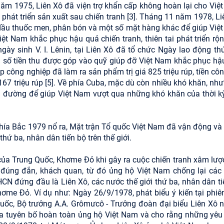
m 1975, Liên Xô đã viện trợ khẩn cấp không hoàn lại cho Việ
phát triển sản xuất sau chiến tranh [3]. Tháng 11 năm 1978, Li
g dầu thuốc men, phân bón và một số mặt hàng khác để giúp Việ
ệt Nam khắc phục hậu quả chiến tranh, thiên tai phát triển rộn
gày sinh V. I. Lênin, tại Liên Xô đã tổ chức Ngày lao động th
% số tiền thu được góp vào quỹ giúp đỡ Việt Nam khắc phục hậ
p công nghiệp đã làm ra sản phẩm trị giá 825 triệu rúp, tiền cô
67 triệu rúp [5]. Về phía Cuba, mặc dù còn nhiều khó khăn, như
 đường để giúp Việt Nam vượt qua những khó khăn của thời k
 phía Bắc 1979 nổ ra, Mặt trận Tổ quốc Việt Nam đã vận động và
ứ ba, nhân dân tiến bộ trên thế giới.
ủa Trung Quốc, Khơme Đỏ khi gây ra cuộc chiến tranh xâm lược
đúng đắn, khách quan, từ đó ủng hộ Việt Nam chống lại các
 đứng đầu là Liên Xô, các nước thế giới thứ ba, nhân dân ti
hơme Đỏ. Ví dụ như: Ngày 26/9/1978, phát biểu ý kiến tại phiê
quốc, Bộ trưởng A.A. Grômưcô - Trưởng đoàn đại biểu Liên Xô n
ữa tuyên bố hoàn toàn ủng hộ Việt Nam và cho rằng những yêu