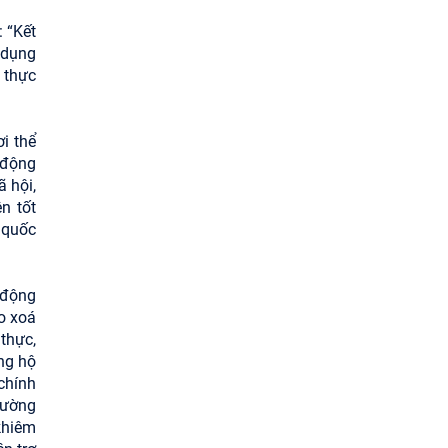
 “Kết
 dụng
 thực
i thể
 động
 hội,
n tốt
 quốc
 động
o xoá
 thực,
ng hộ
chính
hường
khiêm