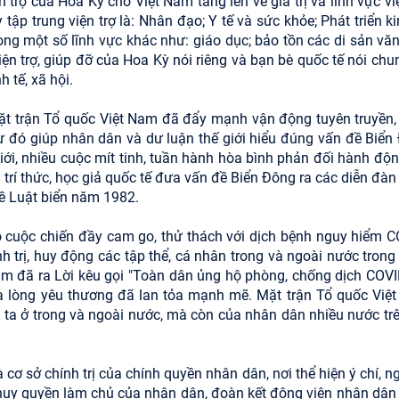
 trợ của Hoa Kỳ cho Việt Nam tăng lên về giá trị và lĩnh vực vi
p trung viện trợ là: Nhân đạo; Y tế và sức khỏe; Phát triển kin
ong một số lĩnh vực khác như: giáo dục; bảo tồn các di sản văn
Viện trợ, giúp đỡ của Hoa Kỳ nói riêng và bạn bè quốc tế nói ch
 tế, xã hội.
Mặt trận Tổ quốc Việt Nam đã đẩy mạnh vận động tuyên truyền,
đó giúp nhân dân và dư luận thế giới hiểu đúng vấn đề Biển
giới, nhiều cuộc mít tinh, tuần hành hòa bình phản đối hành độ
trí thức, học giả quốc tế đưa vấn đề Biển Đông ra các diễn đàn
ề Luật biển năm 1982.
 cuộc chiến đầy cam go, thử thách với dịch bệnh nguy hiểm C
nh trị, huy động các tập thể, cá nhân trong và ngoài nước trong
am đã ra Lời kêu gọi "Toàn dân ủng hộ phòng, chống dịch COVI
a lòng yêu thương đã lan tỏa mạnh mẽ. Mặt trận Tổ quốc Việ
 ta ở trong và ngoài nước, mà còn của nhân dân nhiều nước trê
 cơ sở chính trị của chính quyền nhân dân, nơi thể hiện ý chí, 
t huy quyền làm chủ của nhân dân, đoàn kết động viên nhân dân