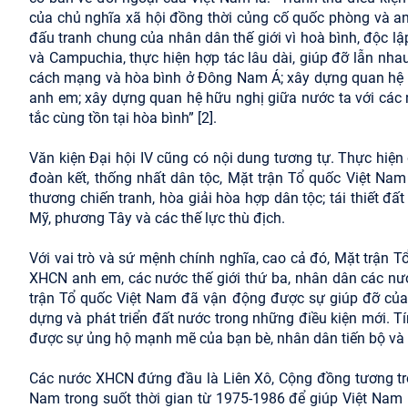
của chủ nghĩa xã hội đồng thời củng cố quốc phòng và an
đấu tranh chung của nhân dân thế giới vì hoà bình, độc lậ
và Campuchia, thực hiện hợp tác lâu dài, giúp đỡ lẫn nh
cách mạng và hòa bình ở Đông Nam Á; xây dựng quan hệ hợ
anh em; xây dựng quan hệ hữu nghị giữa nước ta với các 
tắc cùng tồn tại hòa bình” [2].
Văn kiện Đại hội IV cũng có nội dung tương tự. Thực hiện 
đoàn kết, thống nhất dân tộc, Mặt trận Tổ quốc Việt Nam 
thương chiến tranh, hòa giải hòa hợp dân tộc; tái thiết đấ
Mỹ, phương Tây và các thế lực thù địch.
Với vai trò và sứ mệnh chính nghĩa, cao cả đó, Mặt trận
XHCN anh em, các nước thế giới thứ ba, nhân dân các nướ
trận Tổ quốc Việt Nam đã vận động được sự giúp đỡ của
dựng và phát triển đất nước trong những điều kiện mới. T
được sự ủng hộ mạnh mẽ của bạn bè, nhân dân tiến bộ và 
Các nước XHCN đứng đầu là Liên Xô, Cộng đồng tương trợ k
Nam trong suốt thời gian từ 1975-1986 để giúp Việt Nam k