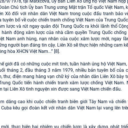
y 28/9/1978, tại Mátxcơva, Ủy ban Liên Xô ủng hộ Việt Nam họp 
i Đoàn Chủ tịch Ủy ban Trung ương Mặt trận Tổ quốc Việt Nam, 
ên Xô đối với nhân dân Việt Nam trong cuộc đấu tranh bảo v
 ra tuyên bố về cuộc chiến tranh chống Việt Nam của Trung Quốc
xâm lược và rút ngay quân đội Trung Quốc ra khỏi lãnh thổ Cộn
 án hành động xâm lược của nhà cầm quyền Trung Quốc chống
Việt Nam anh hùng, nạn nhân của cuộc xâm lược mới, ngay lầ
ững người bạn đáng tin cậy. Liên Xô sẽ thực hiện những cam kế
ng hòa XHCN Việt Nam...” [8].
ế giới đã có những cuộc mít tinh, tuần hành ủng hộ Việt Nam,
ối tháng 2, đầu tháng 3 năm 1979, nhiều bản tuyên bố của c
nh, thư, điện mang hàng vạn chữ ký của nhân dân Liên Xô bày tỏ
Trung Quốc tiến hành chiến tranh xâm lược chống Việt Nam. 
m tại Liên Xô tình nguyện xin được sang Việt Nam chiến đấu.
m dâng cao khi cuộc chiến tranh biên giới Tây Nam và chiến 
 Cuba kêu gọi đoàn kết với nhân dân Việt Nam lại vang lên trê
i, thực hiện hai nhiệm vụ chiến lược là xây dựng, phát triể