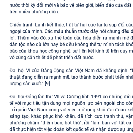
nước thời kỳ đổi mới và bảo vệ biên giới, biển đảo của đấ
trên nhiều phương diện.
Chiến tranh Lạnh kết thúc, trật tự hai cực Ianta sụp đổ, cá
ngoại của minh. Các mâu thuẫn trước đây nói chung đều đư
lợi. Thêm vào đó, xu thế toàn cầu hóa diễn ra mạnh mẽ 
dân tộc nào dù lớn hay bé đều không thể tự mình tách khỏi 
bão của khoa học công nghệ, sự liên kết kinh tế trên quy mô
vô cùng cần thiết để phát triển đất nước.
Đại hội VI của Đảng Cộng sản Việt Nam đã khẳng định: “M
thuật đang diễn ra mạnh mẽ, tạo thành bước phát triển nhả
lượng sản xuất.” [9]
Đại hội Đảng lần thứ VII và Cương lĩnh 1991 có những điều
tế với mục tiêu tận dụng mọi nguồn lực bên ngoài cho côn
Tổ quốc Việt Nam cùng với việc mở rộng khối đại đoàn kế
sáng tạo, khắc phục khó khăn, đã tích cực tranh thủ, v
phương châm “thêm bạn, bớt thù”, rồi “làm bạn với tất cả
đã thực hiện tốt việc đoàn kết quốc tế và nhận được sự ủng