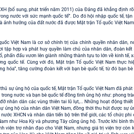
NXH (bổ sung, phát triển năm 2011) của Đảng đã khẳng định rõ:
ong nước với sức mạnh quốc tế”. Do đó hội nhập quốc tế, tận
và ảnh hưởng của đất nước đã được Mặt trận Tổ quốc Việt Nam
uốc Việt Nam là cơ sở chính trị của chính quyền nhân dân, nơ
 nơi tập hợp và phát huy quyền làm chủ của nhân dân, đoàn kết
 phấn đấu vươn lên giành những thành tựu to lớn về kinh tế, xã
ờng quốc tế. Cùng với đó, Mặt trận Tổ quốc Việt Nam thực hiệ
g hóa”, tăng cường đoàn kết với bạn bè quốc tế, từ đó bạn bè
h thủ sự ủng hộ của quốc tế, Mặt trận Tổ quốc Việt Nam đã phát
trong nước và bạn bè quốc tế đồng tình ủng hộ như: phong trà
đỡ nhân dân các vùng thiên tai lũ lụt,... Những hoạt động thiết
sự ủng hộ của nhân dân Việt Nam, đồng thời thu hút được sự ủ
 nước XHCN và nhân dân tiến bộ trên thế giới, các tổ chức phi 
 Nam như Hoa Kỳ và phương Tây cũng ủng hộ. Trước khi bình t
h viện trợ nhân đạo cho Việt Nam, nhưng giá trị viện trợ còn 