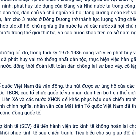
 ninh; phát huy tác dụng của Đảng và Nhà nước ta trong công
p dân tộc, dân chủ và chủ nghĩa xã hội; tăng cường đoàn kết vớ
au, làm cho 3 nước ở Đông Dương trở thành lực lượng vững chắ
p tác xã hội chủ nghĩa giữa nước ta và các nước xã hội chủ 
nước trong thế giới thứ ba, và các nước khác trên cơ sở năm n
đường lối đó, trong thời kỳ 1975-1986 cùng với việc phát huy va
đã phát huy vai trò thống nhất dân tộc, thực hiện việc hàn gắ
t nước, đồng thời đoàn kết toàn dân chống lại sự bao vây, cô l
 Tổ quốc Việt Nam đã vận động, thu hút được sự ủng hộ của các
c TBCN, các tổ chức quốc tế và nhân dân tiến bộ trên thế giới
 Liên Xô và các nước XHCN để khắc phục hậu quả chiến tranh
ính chính nghĩa, nhân văn của Mặt trận Tổ quốc Việt Nam đã th
cộng đồng quốc tế.
inh tế (SEV) đã tiến hành viện trợ kinh tế không hoàn lại cho
hôi phục kinh tế sau chiến tranh. Tiêu biểu cho sự giúp đỡ, ủ