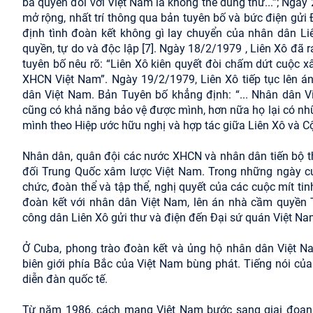
bá quyền đối với Việt Nam là không thể dung thứ...”; Ngà
mở rộng, nhất trí thông qua bản tuyên bố và bức điện gử
định tình đoàn kết không gì lay chuyển của nhân dân Li
quyền, tự do và độc lập [7]. Ngày 18/2/1979 , Liên Xô đã
tuyên bố nêu rõ: “Liên Xô kiên quyết đòi chấm dứt cuộc 
XHCN Việt Nam”. Ngày 19/2/1979, Liên Xô tiếp tục lên
dân Việt Nam. Bản Tuyên bố khẳng định: “... Nhân dân 
cũng có khả năng bảo vệ được mình, hơn nữa họ lại có nh
mình theo Hiệp ước hữu nghị và hợp tác giữa Liên Xô và Cộ
Nhân dân, quân đội các nước XHCN và nhân dân tiến bộ th
đối Trung Quốc xâm lược Việt Nam. Trong những ngày cu
chức, đoàn thể và tập thể, nghị quyết của các cuộc mít ti
đoàn kết với nhân dân Việt Nam, lên án nhà cầm quyền 
công dân Liên Xô gửi thư và điện đến Đại sứ quán Việt Na
Ở Cuba, phong trào đoàn kết và ủng hộ nhân dân Việt Na
biên giới phía Bắc của Việt Nam bùng phát. Tiếng nói của
diễn đàn quốc tế.
Từ năm 1986, cách mạng Việt Nam bước sang giai đoạn mớ