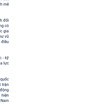
nh mẽ
ch đối
ng có
c gia
như vũ
à điều
 - kỹ
a lực
 quốc
 trận
 động
 hiện
t Nam