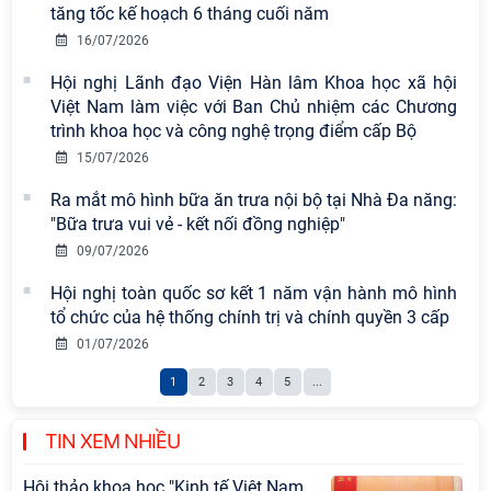
tăng tốc kế hoạch 6 tháng cuối năm
16/07/2026
Chi bộ Viện Sử học tổ chức Tọa đàm
chuyên đề: Đẩy mạnh học tập, thực
Hội nghị Lãnh đạo Viện Hàn lâm Khoa học xã hội
hành tư tưởng, đạo đức, phương
Việt Nam làm việc với Ban Chủ nhiệm các Chương
pháp, phong cách Hồ Chí Minh trong
trình khoa học và công nghệ trọng điểm cấp Bộ
giai đoạn phát triển mới
15/07/2026
Hội thảo khoa học quốc tế “Không
Ra mắt mô hình bữa ăn trưa nội bộ tại Nhà Đa năng:
gian phát triển Việt Nam trong kỷ
"Bữa trưa vui vẻ - kết nối đồng nghiệp"
nguyên mới: Định hướng chiến lược
09/07/2026
và lựa chọn chính sách” sẽ diễn ra
Hội nghị toàn quốc sơ kết 1 năm vận hành mô hình
vào thứ ba, ngày 28/7/2026
tổ chức của hệ thống chính trị và chính quyền 3 cấp
Hội nghị Lãnh đạo Viện Hàn lâm
01/07/2026
Khoa học xã hội Việt Nam làm việc
1
2
3
4
5
...
với Ban Chủ nhiệm các Chương trình
khoa học và công nghệ trọng điểm
cấp Bộ
TIN XEM NHIỀU
Hội thảo khoa học "Kinh tế Việt Nam