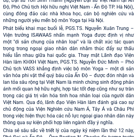
dự, Đại sứ Tôn Sinh Thành (Nguyên Đại sứ Việt Nam tại Ấn
Độ, Phó Chủ tịch Hội hữu nghị Việt Nam - Ấn Độ TP. Hà Nội),
cùng đông đảo các nhà khoa học, cán bộ nghiên cứu và
những người yêu mến bộ môn Yoga tại Hà Nội.
Phát biểu khai mạc buổi lễ, PGS.TS. Nguyễn Xuân Trung –
Viện trưởng ISAWAAS nhấn mạnh Yoga được định vị như
một "di sản chung của nhân loại" và là chất xúc tác quan
trọng trong ngoại giao nhân dân nhằm thúc đẩy sự thấu
hiểu lẫn nhau giữa hai quốc gia. Thay mặt Lãnh đạo Viện
Hàn lâm KHXH Việt Nam, PGS.TS. Nguyễn Đức Minh – Phó
Chủ tịch VASS khẳng định việc bộ môn Yoga – một di sản
văn hóa phi vật thể quý báu của Ấn Độ – được đón nhận và
lan tỏa sâu rộng tại Việt Nam là minh chứng sinh động phản
ánh mối quan hệ hữu nghị, hợp tác tốt đẹp cũng như sự trân
trọng các giá trị văn hóa tinh hoa nhân loại của người dân
Việt Nam. Qua đó, lãnh đạo Viện Hàn lâm đánh giá cao sự
chủ động của Viện Nghiên cứu Nam Á, Tây Á và Châu Phi
trong việc hiện thực hóa các nỗ lực ngoại giao nhân dân này
thông qua sự kiện phối hợp liên ngành đầy ý nghĩa.
Chia sẻ sâu sắc về triết lý của ngày kỷ niệm lần thứ 12 này,