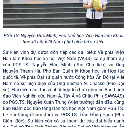
PGS.TS. Nguyễn Đức Minh, Phó Chủ tịch Viện Hàn lâm Khoa
học xã hội Việt Nam phát biểu tại sự kiện
Sự kiện vinh dự được đón tiếp các đại biểu: Về phía Viện
Hàn lâm Khoa học xã hội Việt Nam (VASS) có sự tham dự
của PGS.TS. Nguyễn Đức Minh (Phó Chủ tịch) và Ông
Nguyễn Thanh Hà, Phó Ban Quản lý Khoa học và Hợp tác
quốc tế. Về phía Đại sứ quán nước Cộng hòa Ấn Độ tại Việt
Nam có sự hiện diện của Ông Bastian N. Chacko (Phó Đại
sứ). Đại diện các đơn vị phối hợp tổ chức gồm có Ban Lãnh
đạo Viện Nghiên cứu Nam Á, Tây Á và Châu Phi (ISAWAAS)
do PGS.TS. Nguyễn Xuân Trung (Viện trưởng) dẫn đầu, cùng
Ban Giám đốc Bảo tàng Dân tộc học Việt Nam gồm PGS.TS.
Lê Hải Đăng (Giám đốc) và PGS.TS. Trần Hồng Hạnh (Phó
Giám đốc). Sự kiện còn có sự tham dự của đại biểu danh