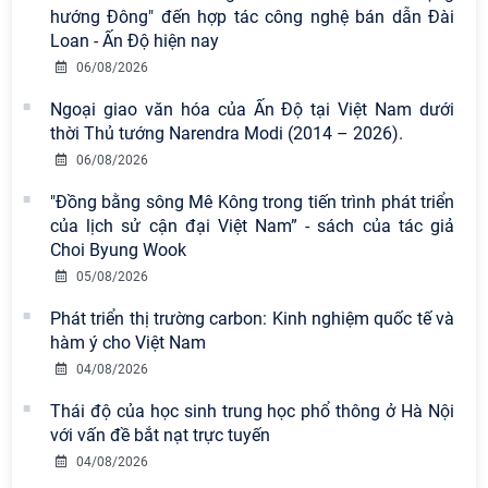
hướng Đông" đến hợp tác công nghệ bán dẫn Đài
Loan - Ấn Độ hiện nay
06/08/2026
Ngoại giao văn hóa của Ấn Độ tại Việt Nam dưới
thời Thủ tướng Narendra Modi (2014 – 2026).
06/08/2026
Viện Hàn lâm Khoa học xã hội Việt
Nam có 02 tác phẩm đạt giải khuyến
"Đồng bằng sông Mê Kông trong tiến trình phát triển
khích tại Cuộc thi chính luận bảo vệ
của lịch sử cận đại Việt Nam” - sách của tác giả
nền tảng tư tưởng của Đảng năm
Choi Byung Wook
2026
05/08/2026
Chi bộ Viện Sử học tổ chức Tọa đàm
Phát triển thị trường carbon: Kinh nghiệm quốc tế và
chuyên đề: Đẩy mạnh học tập, thực
hàm ý cho Việt Nam
hành tư tưởng, đạo đức, phương
04/08/2026
pháp, phong cách Hồ Chí Minh trong
giai đoạn phát triển mới
Thái độ của học sinh trung học phổ thông ở Hà Nội
với vấn đề bắt nạt trực tuyến
Hội thảo khoa học quốc tế “Không
04/08/2026
gian phát triển Việt Nam trong kỷ