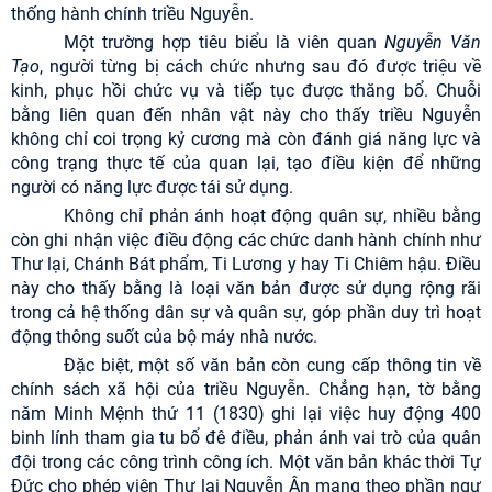
thống hành chính triều Nguyễn.
Một trường hợp tiêu biểu là viên quan
Nguyễn Văn
Tạo
, người từng bị cách chức nhưng sau đó được triệu về
kinh, phục hồi chức vụ và tiếp tục được thăng bổ. Chuỗi
bằng liên quan đến nhân vật này cho thấy triều Nguyễn
không chỉ coi trọng kỷ cương mà còn đánh giá năng lực và
công trạng thực tế của quan lại, tạo điều kiện để những
người có năng lực được tái sử dụng.
Không chỉ phản ánh hoạt động quân sự, nhiều bằng
còn ghi nhận việc điều động các chức danh hành chính như
Thư lại, Chánh Bát phẩm, Ti Lương y hay Ti Chiêm hậu. Điều
này cho thấy bằng là loại văn bản được sử dụng rộng rãi
trong cả hệ thống dân sự và quân sự, góp phần duy trì hoạt
động thông suốt của bộ máy nhà nước.
Đặc biệt, một số văn bản còn cung cấp thông tin về
chính sách xã hội của triều Nguyễn. Chẳng hạn, tờ bằng
năm Minh Mệnh thứ 11 (1830) ghi lại việc huy động 400
binh lính tham gia tu bổ đê điều, phản ánh vai trò của quân
đội trong các công trình công ích. Một văn bản khác thời Tự
Đức cho phép viên Thư lại Nguyễn Ân mang theo phần ngự