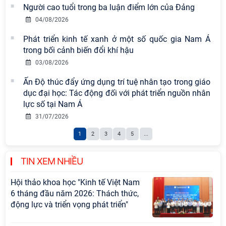
nguyên mới: Định hướng chiến lược
Người cao tuổi trong ba luận điểm lớn của Đảng
và lựa chọn chính sách” sẽ diễn ra
04/08/2026
vào thứ ba, ngày 28/7/2026
Phát triển kinh tế xanh ở một số quốc gia Nam Á
Tọa đàm Giao lưu chuyên đề về
trong bối cảnh biến đổi khí hậu
những kinh nghiệm quan trọng của
03/08/2026
Đảng Cộng sản Trung Quốc và Đảng
Ấn Độ thúc đẩy ứng dụng trí tuệ nhân tạo trong giáo
Cộng sản Việt Nam trong lãnh đạo
dục đại học: Tác động đối với phát triển nguồn nhân
sự nghiệp xây dựng chủ nghĩa xã hội
lực số tại Nam Á
Hội nghị Lãnh đạo Viện Hàn lâm
31/07/2026
Khoa học xã hội Việt Nam làm việc
1
2
3
4
5
...
với Ban Chủ nhiệm các Chương trình
khoa học và công nghệ trọng điểm
cấp Bộ
TIN XEM NHIỀU
Hội thảo khoa học "Kinh tế Việt Nam
6 tháng đầu năm 2026: Thách thức,
động lực và triển vọng phát triển"