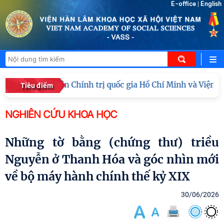
E-office
English
|
công tác Học viện Chính trị quốc gia Hồ Chí Minh và Viện H
Tiêu điểm
NGHIÊN CỨU KHOA HỌC
Những tờ bằng (chứng thư) triều
Nguyễn ở Thanh Hóa và góc nhìn mới
về bộ máy hành chính thế kỷ XIX
30/06/2026