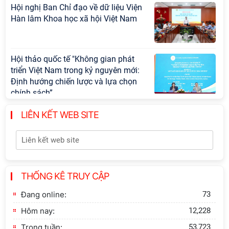
Hội nghị Ban Chỉ đạo về dữ liệu Viện
Hàn lâm Khoa học xã hội Việt Nam
Hội thảo quốc tế "Không gian phát
triển Việt Nam trong kỷ nguyên mới:
Định hướng chiến lược và lựa chọn
chính sách”
LIÊN KẾT WEB SITE
Khai quật công trường khai thác đá
xây dựng Thành Nhà Hồ ở núi An
Tôn
Thông báo bổ sung về việc tuyển
THỐNG KÊ TRUY CẬP
sinh đào tạo trình độ tiến sĩ đợt 1
năm 2026
Đang online:
73
Hôm nay:
12,228
Trong tuần:
53,723