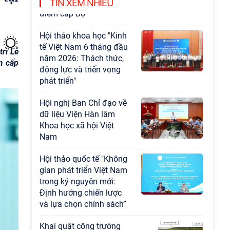
Chương trình khoa học và công nghệ trọng
TIN XEM NHIỀU
điểm cấp Bộ
Hội thảo khoa học "Kinh
tế Việt Nam 6 tháng đầu
rì Lễ
năm 2026: Thách thức,
m cấp
động lực và triển vọng
phát triển"
Hội nghị Ban Chỉ đạo về
dữ liệu Viện Hàn lâm
Khoa học xã hội Việt
Nam
Hội thảo quốc tế "Không
gian phát triển Việt Nam
trong kỷ nguyên mới:
Định hướng chiến lược
và lựa chọn chính sách”
Khai quật công trường