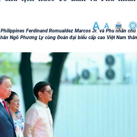
 Philippines Ferdinand Romualdez Marcos Jr. và Phu nhân chủ t
 nhân Ngô Phương Ly cùng Đoàn đại biểu cấp cao Việt Nam thă