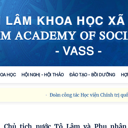
HOA HỌC
HỘI NGHỊ - HỘI THẢO
ĐÀO TẠO - BỒI DƯỠNG
HỢ
Đoàn công tác Học viện Chính trị quốc gia H