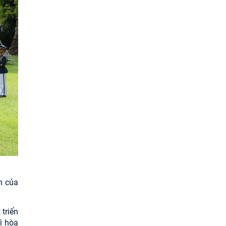
n của
triển
rì hòa