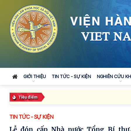
GIỚI THIỆU
TIN TỨC - SỰ KIỆN
NGHIÊN CỨU K
Tiêu điểm
TIN TỨC - SỰ KIỆN
Lễ đón cấp Nhà nước Tổng Bí thư, Chủ tịch nước Tô Lâm và Phu nhân tại