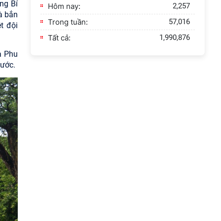
ng Bí
Hôm nay:
2,257
à bắn
Trong tuần:
57,016
t đội
Tất cả:
1,990,876
à Phu
nước.