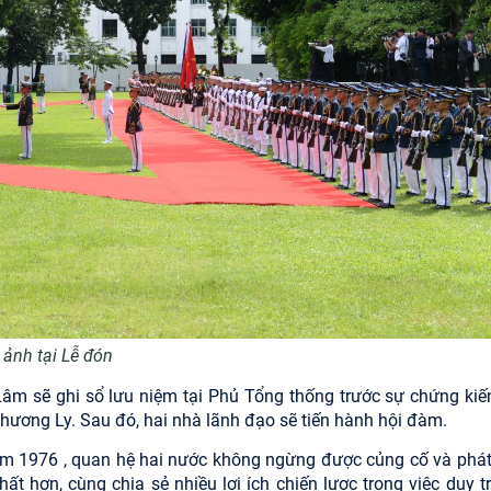
 ảnh tại Lễ đón
 Lâm sẽ ghi sổ lưu niệm tại Phủ Tổng thống trước sự chứng kiế
ương Ly. Sau đó, hai nhà lãnh đạo sẽ tiến hành hội đàm.
năm 1976 , quan hệ hai nước không ngừng được củng cố và phát 
ất hơn, cùng chia sẻ nhiều lợi ích chiến lược trong việc duy t