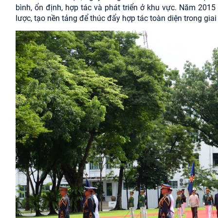
bình, ổn định, hợp tác và phát triển ở khu vực. Năm 2015
lược, tạo nền tảng để thúc đẩy hợp tác toàn diện trong gia