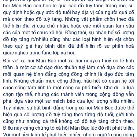
hội Mán Bạc còn bộc lộ qua các đồ tuỳ táng trong mộ, sự
quy định hoặc quy ước độ tuổi hay địa vị của người quá cố
mà chôn theo đồ tuỳ táng. Những vật phẩm chôn theo đã
thể hiện địa vị của chủ nhân, hoặc các mối quan tâm sâu
sắc của một tổ chức xã hội. Đồng thời, sự phân bố số lượng
đồ tùy táng ít/nhiều cũng như các loại hình hiện vật chôn
theo quý giá hay bình dân đã thể hiện rõ sự phân hoá
giàu/nghèo trong tầng lớp xã hội.
Đối với xã hội Mán Bạc một xã hội nguyên thuỷ có lẽ tinh
thần là một cơ sở đạo đức thuần tuý làm chỗ dựa cho các
mối quan hệ bình đẳng cộng đồng chính là đạo đức tâm
linh. Những chuẩn mực cộng đồng, hầu hết có quan hệ tới
cuộc sống tâm linh là một công cụ phổ biến. Cho dù là lựa
chọn tập thể, nhưng các thành viên trong cộng đồng vẫn
phải dựa vào một sự mách bảo của lực lượng siêu nhiên.
Tuy nhiên, sự bất bình đẳng trong xã hội Mán Bạc được thể
hiện qua số lượng đồ tuỳ táng theo từng độ tuổi, giới tính
cũng như những cá thể không có đồ tuỳ táng chôn theo.
Điều này càng chứng tỏ xã hội Mán Bạc lúc đó rất phát triển.
Với một nền kinh tế phát triển, nhiều nhóm người cùng cộng