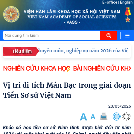
E-office
English
|
nghị tập huấn chuyên môn, nghiệp vụ năm 2026 của Viện Hà
Tiêu điểm
NGHIÊN CỨU KHOA HỌC
BÀI NGHIÊN CỨU KHX
Vị trí di tích Mán Bạc trong giai đoạn
Tiền Sơ sử Việt Nam
20/05/2026
Khảo cổ học tiền sơ sử Ninh Bình được biết đến từ năm