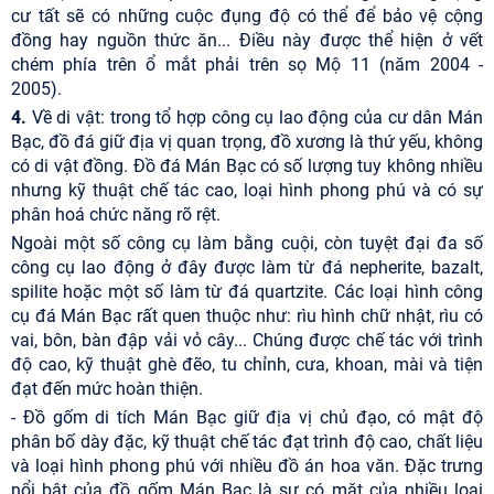
cư tất sẽ có những cuộc đụng độ có thể để bảo vệ cộng
đồng hay nguồn thức ăn... Điều này được thể hiện ở vết
chém phía trên ổ mắt phải trên sọ Mộ 11 (năm 2004 -
2005).
4.
Về di vật: trong tổ hợp công cụ lao động của cư dân Mán
Bạc, đồ đá giữ địa vị quan trọng, đồ xương là thứ yếu, không
có di vật đồng. Đồ đá Mán Bạc có số lượng tuy không nhiều
nhưng kỹ thuật chế tác cao, loại hình phong phú và có sự
phân hoá chức năng rõ rệt.
Ngoài một số công cụ làm bằng cuội, còn tuyệt đại đa số
công cụ lao động ở đây được làm từ đá nepherite, bazalt,
spilite hoặc một số làm từ đá quartzite. Các loại hình công
cụ đá Mán Bạc rất quen thuộc như: rìu hình chữ nhật, rìu có
vai, bôn, bàn đập vải vỏ cây... Chúng được chế tác với trình
độ cao, kỹ thuật ghè đẽo, tu chỉnh, cưa, khoan, mài và tiện
đạt đến mức hoàn thiện.
- Đồ gốm di tích Mán Bạc giữ địa vị chủ đạo, có mật độ
phân bố dày đặc, kỹ thuật chế tác đạt trình độ cao, chất liệu
và loại hình phong phú với nhiều đồ án hoa văn. Đặc trưng
nổi bật của đồ gốm Mán Bạc là sự có mặt của nhiều loại