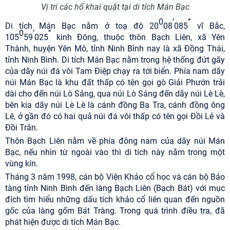
Vị trí các hố khai quật tại di tích Mán Bạc
0
’
’’
Di tích Mán Bạc nằm ở toạ độ 20
08
085
vĩ Bắc,
0
’
’’
105
59
025
kinh Đông, thuộc thôn Bạch Liên, xã Yên
Thành, huyện Yên Mô, tỉnh Ninh Bình nay là xã Đồng Thái,
tỉnh Ninh Bình. Di tích Mán Bạc nằm trong hệ thống đứt gãy
của dãy núi đá vôi Tam Điệp chạy ra tới biển. Phía nam dãy
núi Mán Bạc là khu đất thấp có tên gọi gò Giải Phướn trải
dài cho đến núi Lò Sảng, qua núi Lò Sảng đến dãy núi Lè Lè,
bên kia dãy núi Lè Lè là cánh đồng Ba Tra, cánh đồng ông
Lê, ở gần đó có hai quả núi đá vôi thấp có tên gọi Đồi Lẻ và
Đồi Trăn.
Thôn Bạch Liên nằm về phía đông nam của dãy núi Mán
Bạc, nếu nhìn từ ngoài vào thì di tích này nằm trong một
vùng kín.
Tháng 3 năm 1998, cán bộ Viện Khảo cổ học và cán bộ Bảo
tàng tỉnh Ninh Bình đến làng Bạch Liên (Bạch Bát) với mục
đích tìm hiểu những dấu tích khảo cổ liên quan đến nguồn
gốc của làng gốm Bát Tràng. Trong quá trình điều tra, đã
phát hiện được di tích Mán Bạc.