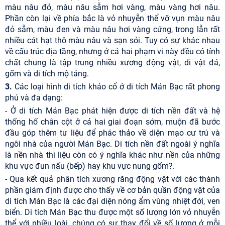
màu nâu đỏ, màu nâu sẫm hơi vàng, màu vàng hơi nâu.
Phần còn lại về phía bắc là vỏ nhuyễn thể vỡ vụn màu nâu
đỏ sẫm, màu đen và màu nâu hơi vàng cứng, trong lẫn rất
nhiều cát hạt thô màu nâu và sạn sỏi. Tuy có sự khác nhau
về cấu trúc địa tầng, nhưng ở cả hai phạm vi này đều có tính
chất chung là tập trung nhiều xương động vật, di vật đá,
gốm và di tích mộ táng.
3.
Các loại hình di tích khảo cổ ở di tích Mán Bạc rất phong
phú và đa dạng:
- Ở di tích Mán Bạc phát hiện được di tích nền đất và hệ
thống hố chân cột ở cả hai giai đoạn sớm, muộn đã bước
đầu góp thêm tư liệu để phác thảo về diện mạo cư trú và
ngôi nhà của người Mán Bạc. Di tích nền đất ngoài ý nghĩa
là nền nhà thì liệu còn có ý nghĩa khác như nền của những
khu vực đun nấu (bếp) hay khu vực nung gốm?.
- Qua kết quả phân tích xương răng động vật với các thành
phần giám định được cho thấy về cơ bản quần động vật của
di tích Mán Bạc là các đại diện nóng ẩm vùng nhiệt đới, ven
biển. Di tích Mán Bạc thu được một số lượng lớn vỏ nhuyễn
thể với nhiều loài, chúng có sự thay đổi về số lượng ở mỗi