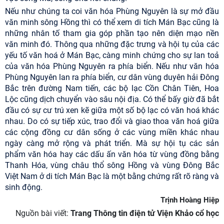
Nếu như chúng ta coi văn hóa Phùng Nguyên là sự mở đầu
văn minh sông Hồng thì có thể xem di tích Mán Bạc cũng là
những nhân tố tham gia góp phần tạo nên diện mạo nền
văn minh đó. Thông qua những đặc trưng và hội tụ của các
yếu tố văn hoá ở Mán Bạc, càng minh chứng cho sự lan toả
của văn hóa Phùng Nguyên ra phía biển. Nếu như văn hóa
Phùng Nguyên lan ra phía biển, cư dân vùng duyên hải Đông
Bắc trên đường Nam tiến, các bộ lạc Cồn Chân Tiên, Hoa
Lộc cũng dịch chuyển vào sâu nội địa. Có thể bấy giờ đã bắt
đầu có sự cư trú xen kẽ giữa một số bộ lạc có văn hoá khác
nhau. Do có sự tiếp xúc, trao đổi và giao thoa văn hoá giữa
các cộng đồng cư dân sống ở các vùng miền khác nhau
ngày càng mở rộng và phát triển. Mà sự hội tụ các sản
phẩm văn hóa hay các dấu ấn văn hóa từ vùng đồng bằng
Thanh Hóa, vùng châu thổ sông Hồng và vùng Đông Bắc
Việt Nam ở di tích Mán Bạc là một bằng chứng rất rõ ràng và
sinh động.
Trịnh Hoàng Hiệp
Nguồn bài viết:
Trang Thông tin điện tử Viện Khảo cổ học