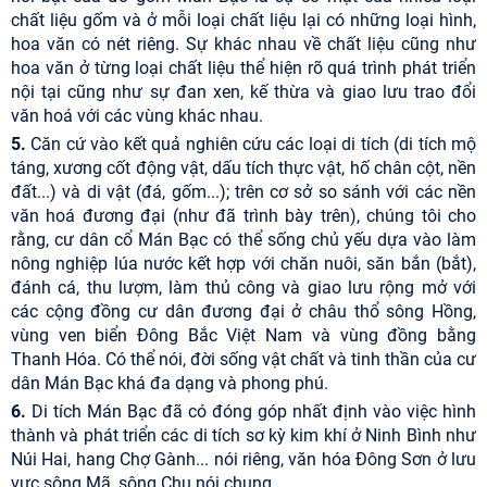
chất liệu gốm và ở mỗi loại chất liệu lại có những loại hình,
hoa văn có nét riêng. Sự khác nhau về chất liệu cũng như
hoa văn ở từng loại chất liệu thể hiện rõ quá trình phát triển
nội tại cũng như sự đan xen, kế thừa và giao lưu trao đổi
văn hoá với các vùng khác nhau.
5.
Căn cứ vào kết quả nghiên cứu các loại di tích (di tích mộ
táng, xương cốt động vật, dấu tích thực vật, hố chân cột, nền
đất...) và di vật (đá, gốm...); trên cơ sở so sánh với các nền
văn hoá đương đại (như đã trình bày trên), chúng tôi cho
rằng, cư dân cổ Mán Bạc có thể sống chủ yếu dựa vào làm
nông nghiệp lúa nước kết hợp với chăn nuôi, săn bắn (bắt),
đánh cá, thu lượm, làm thủ công và giao lưu rộng mở với
các cộng đồng cư dân đương đại ở châu thổ sông Hồng,
vùng ven biển Đông Bắc Việt Nam và vùng đồng bằng
Thanh Hóa. Có thể nói, đời sống vật chất và tinh thần của cư
dân Mán Bạc khá đa dạng và phong phú.
6.
Di tích Mán Bạc đã có đóng góp nhất định vào việc hình
thành và phát triển các di tích sơ kỳ kim khí ở Ninh Bình như
Núi Hai, hang Chợ Gành... nói riêng, văn hóa Đông Sơn ở lưu
vực sông Mã, sông Chu nói chung.