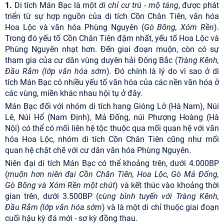
1.
Di tích Mán Bạc là một
di chỉ cư trú - mộ táng
, được phát
triển từ sự hợp nguồn của di tích Cồn Chân Tiên, văn hóa
Hoa Lộc và văn hóa Phùng Nguyên (
Gò Bông, Xóm Rền
).
Trong đó yếu tố Cồn Chân Tiên đậm nhất, yếu tố Hoa Lộc và
Phùng Nguyên nhạt hơn. Đến giai đoạn muộn, còn có sự
tham gia của cư dân vùng duyên hải Đông Bắc (
Tràng Kênh,
Đầu Rằm (lớp văn hóa sớm
). Đó chính là lý do vì sao ở di
tích Mán Bạc có nhiều yếu tố văn hóa của các nền văn hóa ở
các vùng, miền khác nhau hội tụ ở đây.
Mán Bạc đối với nhóm di tích hang Gióng Lở (Hà Nam), Núi
Lê, Núi Hổ (Nam Định), Mả Đống, núi Phượng Hoàng (Hà
Nội) có thể có mối liên hệ tộc thuộc qua mối quan hệ với văn
hóa Hoa Lộc, nhóm di tích Cồn Chân Tiên cũng như mối
quan hệ chặt chẽ với cư dân văn hóa Phùng Nguyên.
Niên đại di tích Mán Bạc có thể khoảng trên, dưới 4.000BP
(
muộn hơn niên đại Cồn Chân Tiên, Hoa Lộc, Gò Mả Đống,
Gò Bông và Xóm Rền một chút
) và kết thúc vào khoảng thời
gian trên, dưới 3.500BP (
cùng bình tuyến với Tràng Kênh,
Đầu Rằm (lớp văn hóa sớm
) và là một di chỉ thuộc giai đoạn
cuối hậu kỳ đá mới - sơ kỳ đồng thau.