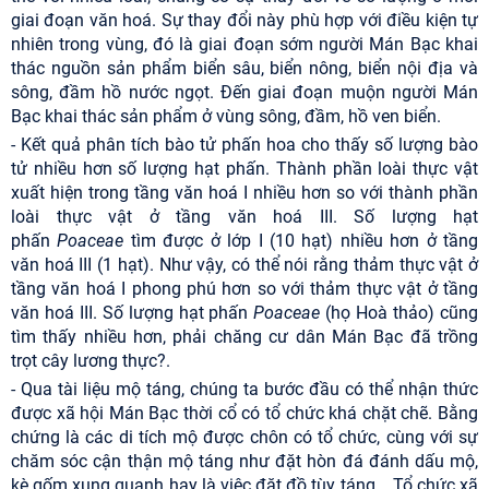
giai đoạn văn hoá. Sự thay đổi này phù hợp với điều kiện tự
nhiên trong vùng, đó là giai đoạn sớm người Mán Bạc khai
thác nguồn sản phẩm biển sâu, biển nông, biển nội địa và
sông, đầm hồ nước ngọt. Đến giai đoạn muộn người Mán
Bạc khai thác sản phẩm ở vùng sông, đầm, hồ ven biển.
- Kết quả phân tích bào tử phấn hoa cho thấy số lượng bào
tử nhiều hơn số lượng hạt phấn. Thành phần loài thực vật
xuất hiện trong tầng văn hoá I nhiều hơn so với thành phần
loài thực vật ở tầng văn hoá III. Số lượng hạt
phấn
Poaceae
tìm được ở lớp I (10 hạt) nhiều hơn ở tầng
văn hoá III (1 hạt). Như vậy, có thể nói rằng thảm thực vật ở
tầng văn hoá I phong phú hơn so với thảm thực vật ở tầng
văn hoá III. Số lượng hạt phấn
Poaceae
(họ Hoà thảo) cũng
tìm thấy nhiều hơn, phải chăng cư dân Mán Bạc đã trồng
trọt cây lương thực?.
- Qua tài liệu mộ táng, chúng ta bước đầu có thể nhận thức
được xã hội Mán Bạc thời cổ có tổ chức khá chặt chẽ. Bằng
chứng là các di tích mộ được chôn có tổ chức, cùng với sự
chăm sóc cận thận mộ táng như đặt hòn đá đánh dấu mộ,
kè gốm xung quanh hay là việc đặt đồ tùy táng... Tổ chức xã