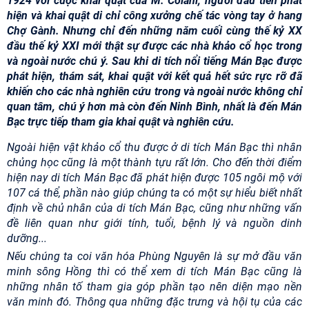
1924 với cuộc khai quật của M. Colani, người đầu tiên phát
hiện và khai quật di chỉ công xưởng chế tác vòng tay ở hang
Chợ Gành. Nhưng chỉ đến những năm cuối cùng thế kỷ XX
đầu thế kỷ XXI mới thật sự được các nhà khảo cổ học trong
và ngoài nước chú ý. Sau khi di tích nổi tiếng Mán Bạc được
phát hiện, thám sát, khai quật với kết quả hết sức rực rỡ đã
khiến cho các nhà nghiên cứu trong và ngoài nước không chỉ
quan tâm, chú ý hơn mà còn đến Ninh Bình, nhất là đến Mán
Bạc trực tiếp tham gia khai quật và nghiên cứu.
Ngoài hiện vật khảo cổ thu được ở di tích Mán Bạc thì nhân
chủng học cũng là một thành tựu rất lớn. Cho đến thời điểm
hiện nay di tích Mán Bạc đã phát hiện được 105 ngôi mộ với
107 cá thể, phần nào giúp chúng ta có một sự hiểu biết nhất
định về chủ nhân của di tích Mán Bạc, cũng như những vấn
đề liên quan như giới tính, tuổi, bệnh lý và nguồn dinh
dưỡng...
Nếu chúng ta coi văn hóa Phùng Nguyên là sự mở đầu văn
minh sông Hồng thì có thể xem di tích Mán Bạc cũng là
những nhân tố tham gia góp phần tạo nên diện mạo nền
văn minh đó. Thông qua những đặc trưng và hội tụ của các