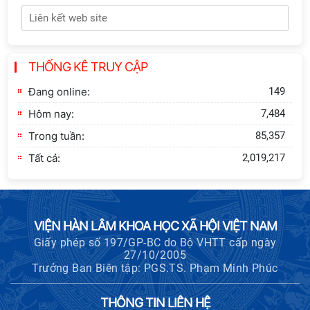
Định hướng chiến lược và lựa chọn
chính sách”
Khai quật công trường khai thác đá
THỐNG KÊ TRUY CẬP
xây dựng Thành Nhà Hồ ở núi An
Tôn
Đang online:
149
Hôm nay:
7,484
Trong tuần:
85,357
Tất cả:
2,019,217
VIỆN HÀN LÂM KHOA HỌC XÃ HỘI VIỆT NAM
Giấy phép số 197/GP-BC do Bộ VHTT cấp ngày
27/10/2005
Trưởng Ban Biên tập: PGS.TS. Phạm Minh Phúc
THÔNG TIN LIÊN HỆ