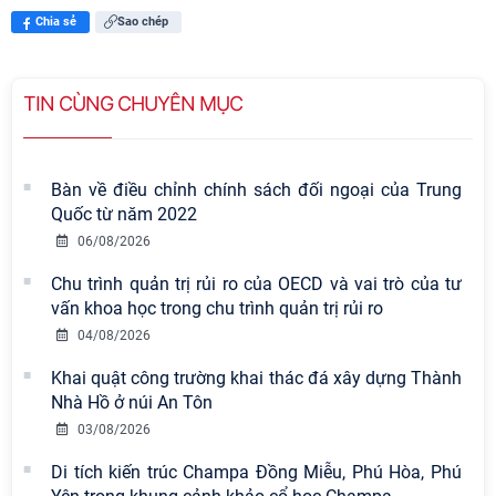
Chia sẻ
Sao chép
TIN CÙNG CHUYÊN MỤC
Bàn về điều chỉnh chính sách đối ngoại của Trung
Quốc từ năm 2022
06/08/2026
Chu trình quản trị rủi ro của OECD và vai trò của tư
vấn khoa học trong chu trình quản trị rủi ro
04/08/2026
Khai quật công trường khai thác đá xây dựng Thành
Nhà Hồ ở núi An Tôn
Viện Hàn lâm Khoa học xã hội Việt
03/08/2026
Nam có 02 tác phẩm đạt giải khuyến
Di tích kiến trúc Champa Đồng Miễu, Phú Hòa, Phú
khích tại Cuộc thi chính luận bảo vệ