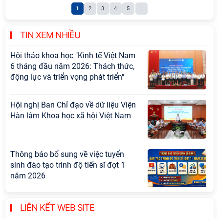
Khoa học xã hội Việt Nam làm việc
1
2
3
4
5
...
với Ban Chủ nhiệm các Chương trình
khoa học và công nghệ trọng điểm
cấp Bộ
TIN XEM NHIỀU
Hội thảo khoa học "Kinh tế Việt Nam
6 tháng đầu năm 2026: Thách thức,
động lực và triển vọng phát triển"
Hội nghị Ban Chỉ đạo về dữ liệu Viện
Hàn lâm Khoa học xã hội Việt Nam
Thông báo bổ sung về việc tuyển
sinh đào tạo trình độ tiến sĩ đợt 1
năm 2026
Hội thảo quốc tế "Không gian phát
LIÊN KẾT WEB SITE
triển Việt Nam trong kỷ nguyên mới: