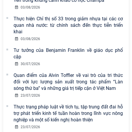
Yên trong khung cảnh khảo cổ học Champa
nền tảng tư tưởng của Đảng năm
2026
03/08/2026
Thực hiện Chỉ thị số 33 trong giảm nhựa tại các cơ
Viện Hàn lâm Khoa học xã hội Việt
quan nhà nước: từ chính sách đến thực tiễn triển
Nam công bố các quyết định về
khai
công tác cán bộ
03/08/2026
Chi bộ Viện Sử học tổ chức Tọa đàm
Tư tưởng của Benjamin Franklin về giáo dục phổ
chuyên đề: Đẩy mạnh học tập, thực
cập
hành tư tưởng, đạo đức, phương
30/07/2026
pháp, phong cách Hồ Chí Minh trong
Quan điểm của Alvin Toffler về vai trò của tri thức
giai đoạn phát triển mới
đối với lực lượng sản xuất trong tác phẩm “Làn
Hội thảo khoa học quốc tế “Không
sóng thứ ba” và những giá trị tiếp cận ở Việt Nam
gian phát triển Việt Nam trong kỷ
23/07/2026
nguyên mới: Định hướng chiến lược
Thực trạng pháp luật về tích tụ, tập trung đất đai hỗ
và lựa chọn chính sách” sẽ diễn ra
trợ phát triển kinh tế tuần hoàn trong lĩnh vực nông
vào thứ ba, ngày 28/7/2026
nghiệp và một số kiến nghị hoàn thiện
Hội nghị Lãnh đạo Viện Hàn lâm
23/07/2026