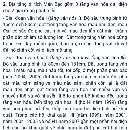
2.
Địa tầng di tích Mán Bạc gồm 3 tầng văn hóa đại diện
cho 2 giai đoạn phát triển:
- Giai đoạn văn hóa I (
tầng văn hóa I
): Độ sâu trung bình từ
15cm đến 80cm, đất trong tầng văn hoá màu nâu đen, màu
đen có sắc đỏ pha cát mịn và màu đen lẫn cát mịn, thành
phần đất chiếm số lượng lớn. Đất trong tầng văn hoá cứng
trong ken dày mảnh gốm, than tro, xương động vật, di vật
đá, hố chân cột và di tích mộ táng.
- Giai đoạn văn hóa II (
tầng văn hóa II và tầng văn hóa III
):
Độ sâu trung bình từ 80cm đến 181cm. Đất trong tầng văn
hóa II màu nâu, màu nâu tối, tơi xốp, ở một phần phía bắc
(năm 2004 - 2005) đất trong tầng văn hóa có chứa đất pha
cát màu xám sáng và màu nâu sẫm, phần còn lại là đất
màu đen nhạt, đất trong tầng văn hoá lẫn nhiều vụn vỏ
nhuyễn thể và vỏ nhuyễn thể to phân bố không đều trong
tầng văn hóa. Đến tầng văn hóa III (hố HI năm 1999) tầng
văn hóa phân bố đều khắp trên toàn bộ diện tích hố khai
quật. Trong các hố khai quật HII (năm 1999), năm 2001,
năm 2004 - 2005 và hố H1 năm 2007 gần một phần hai diện
tích của hố khai quật về phía nam là đất pha cát hạt mịn