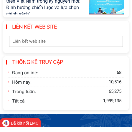
triển Việt Nam trong kỷ nguyên mới:
Định hướng chiến lược và lựa chọn
chính sách”
LIÊN KẾT WEB SITE
Khai quật công trường khai thác đá
xây dựng Thành Nhà Hồ ở núi An
Tôn
Thông báo bổ sung về việc tuyển
THỐNG KÊ TRUY CẬP
sinh đào tạo trình độ tiến sĩ đợt 1
năm 2026
Đang online:
68
Hôm nay:
10,516
Trong tuần:
65,275
Tất cả:
1,999,135
Đã kết nối EMC
VIỆN HÀN LÂM KHOA HỌC XÃ HỘI VIỆT NAM