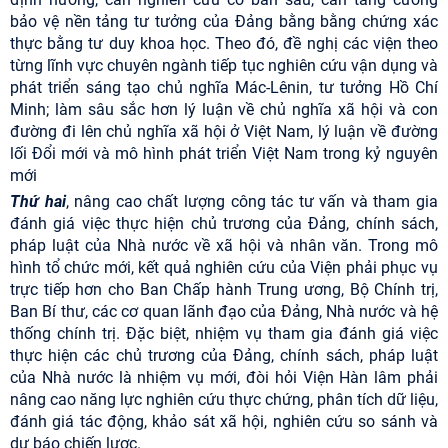
bảo vệ nền tảng tư tưởng của Đảng bằng bằng chứng xác
thực bằng tư duy khoa học. Theo đó, đề nghị các viện theo
từng lĩnh vực chuyên ngành tiếp tục nghiên cứu vận dụng và
phát triển sáng tạo chủ nghĩa Mác-Lênin, tư tưởng Hồ Chí
Minh; làm sâu sắc hơn lý luận về chủ nghĩa xã hội và con
đường đi lên chủ nghĩa xã hội ở Việt Nam, lý luận về đường
lối Đổi mới và mô hình phát triển Việt Nam trong kỷ nguyên
mới
Thứ hai
, nâng cao chất lượng công tác tư vấn và tham gia
đánh giá việc thực
hiện chủ trương của Đảng, chính sách,
pháp luật của Nhà nước về xã hội và nhân văn.
Trong mô
hình tổ chức mới, kết quả nghiên cứu của Viện phải phục vụ
trực tiếp hơn cho Ban Chấp hành Trung ương, Bộ Chính trị,
Ban Bí thư, các cơ quan lãnh đạo của Đảng, Nhà nước và hệ
thống chính trị. Đặc biệt, nhiệm vụ tham gia đánh giá việc
thực hiện các chủ trương của Đảng, chính sách, pháp luật
của Nhà nước là nhiệm vụ mới, đòi hỏi Viện Hàn lâm phải
nâng cao năng lực nghiên cứu thực chứng, phân tích dữ liệu,
đánh giá tác động, khảo sát xã hội, nghiên cứu so sánh và
dự báo chiến lược.