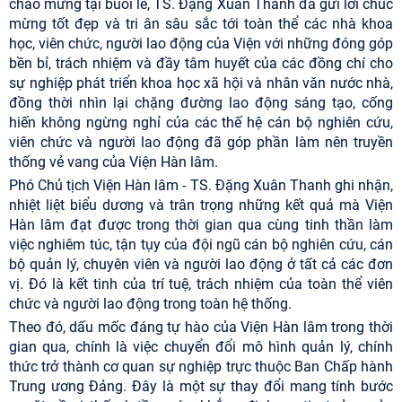
chào mừng tại buổi lễ, TS. Đặng Xuân Thanh đã gửi lời chúc
mừng tốt đẹp và tri ân sâu sắc tới toàn thể các nhà khoa
học, viên chức, người lao động của Viện với những đóng góp
bền bỉ, trách nhiệm và đầy tâm huyết của các đồng chí cho
sự nghiệp phát triển khoa học xã hội và nhân văn nước nhà,
đồng thời nhìn lại chặng đường lao động sáng tạo, cống
hiến không ngừng nghỉ của các thế hệ cán bộ nghiên cứu,
viên chức và người lao động đã góp phần làm nên truyền
thống vẻ vang của Viện Hàn lâm.
Phó Chủ tịch Viện Hàn lâm - TS. Đặng Xuân Thanh ghi nhận,
nhiệt liệt biểu dương và trân trọng những kết quả mà Viện
Hàn lâm đạt được trong thời gian qua cùng tinh thần làm
việc nghiêm túc, tận tụy của đội ngũ cán bộ nghiên cứu, cán
bộ quản lý, chuyên viên và người lao động ở tất cả các đơn
vị. Đó là kết tinh của trí tuệ, trách nhiệm của toàn thể viên
chức và người lao động trong toàn hệ thống.
Theo đó, dấu mốc đáng tự hào của Viện Hàn lâm trong thời
gian qua, chính là việc chuyển đổi mô hình quản lý, chính
thức trở thành cơ quan sự nghiệp trực thuộc Ban Chấp hành
Trung ương Đảng. Đây là một sự thay đổi mang tính bước