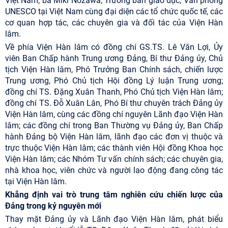
Việt Nam; bà Miki Nozawa, Trưởng ban giáo dục, Văn phòng
UNESCO tại Việt Nam cùng đại diện các tổ chức quốc tế, các
cơ quan hợp tác, các chuyên gia và đối tác của Viện Hàn
lâm.
Về phía Viện Hàn lâm có đồng chí GS.TS. Lê Văn Lợi, Ủy
viên Ban Chấp hành Trung ương Đảng, Bí thư Đảng ủy, Chủ
tịch Viện Hàn lâm, Phó Trưởng Ban Chính sách, chiến lược
Trung ương, Phó Chủ tịch Hội đồng Lý luận Trung ương;
đồng chí TS. Đặng Xuân Thanh, Phó Chủ tịch Viện Hàn lâm;
đồng chí TS. Đỗ Xuân Lân, Phó Bí thư chuyên trách Đảng ủy
Viện Hàn lâm, cùng các đồng chí nguyên Lãnh đạo Viện Hàn
lâm; các đồng chí trong Ban Thường vụ Đảng ủy, Ban Chấp
hành Đảng bộ Viện Hàn lâm, lãnh đạo các đơn vị thuộc và
trực thuộc Viện Hàn lâm; các thành viên Hội đồng Khoa học
Viện Hàn lâm; các Nhóm Tư vấn chính sách; các chuyên gia,
nhà khoa học, viên chức và người lao động đang công tác
tại Viện Hàn lâm.
Khẳng định vai trò trung tâm nghiên cứu chiến lược của
Đảng trong kỷ nguyên mới
Thay mặt Đảng ủy và Lãnh đạo Viện Hàn lâm, phát biểu