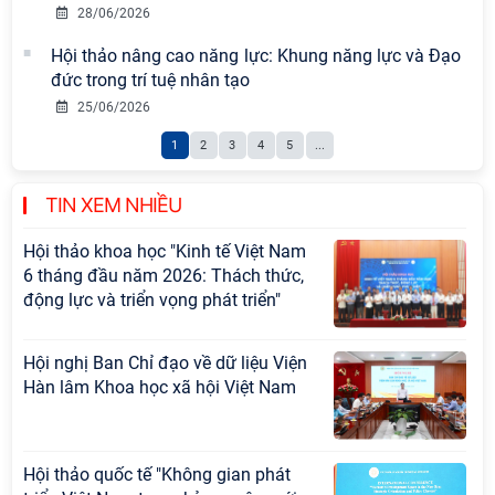
Đảng Cộng sản Trung Quốc và Đảng
28/06/2026
Cộng sản Việt Nam trong lãnh đạo
Hội thảo nâng cao năng lực: Khung năng lực và Đạo
sự nghiệp xây dựng chủ nghĩa xã hội
đức trong trí tuệ nhân tạo
Hội nghị Lãnh đạo Viện Hàn lâm
25/06/2026
Khoa học xã hội Việt Nam làm việc
1
2
3
4
5
...
với Ban Chủ nhiệm các Chương trình
khoa học và công nghệ trọng điểm
cấp Bộ
TIN XEM NHIỀU
Hội thảo khoa học "Kinh tế Việt Nam
6 tháng đầu năm 2026: Thách thức,
động lực và triển vọng phát triển"
Hội nghị Ban Chỉ đạo về dữ liệu Viện
Hàn lâm Khoa học xã hội Việt Nam
Hội thảo quốc tế "Không gian phát