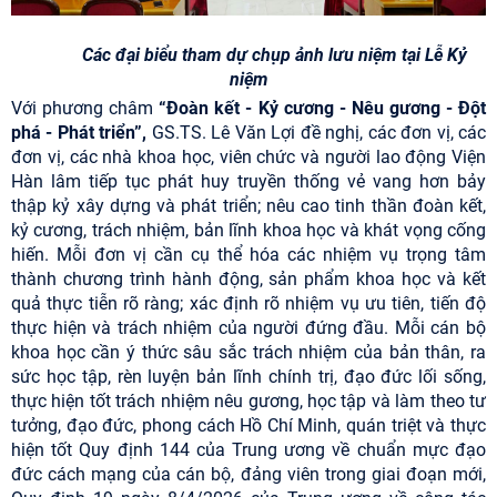
Các đại biểu tham dự chụp ảnh lưu niệm tại Lễ Kỷ
niệm
Với phương châm
“Đoàn kết - Kỷ cương - Nêu gương - Đột
phá - Phát triển”,
GS.TS. Lê Văn Lợi đề nghị, các đơn vị, các
đơn vị, các nhà khoa học, viên chức và người lao động Viện
Hàn lâm tiếp tục phát huy truyền thống vẻ vang hơn bảy
thập kỷ xây dựng và phát triển; nêu cao tinh thần đoàn kết,
kỷ cương, trách nhiệm, bản lĩnh khoa học và khát vọng cống
hiến. Mỗi đơn vị cần cụ thể hóa các nhiệm vụ trọng tâm
thành chương trình hành động, sản phẩm khoa học và kết
quả thực tiễn rõ ràng; xác định rõ nhiệm vụ ưu tiên, tiến độ
thực hiện và trách nhiệm của người đứng đầu. Mỗi cán bộ
khoa học cần ý thức sâu sắc trách nhiệm của bản thân, ra
sức học tập, rèn luyện bản lĩnh chính trị, đạo đức lối sống,
thực hiện tốt trách nhiệm nêu gương, học tập và làm theo tư
tưởng, đạo đức, phong cách Hồ Chí Minh, quán triệt và thực
hiện tốt Quy định 144 của Trung ương về chuẩn mực đạo
đức cách mạng của cán bộ, đảng viên trong giai đoạn mới,