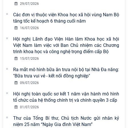
29/07/2026
Viện Hàn lâm Khoa học xã hội Việt
Nam có 02 tác phẩm đạt giải khuyến
Các đơn vị thuộc viện Khoa học xã hội vùng Nam Bộ
khích tại Cuộc thi chính luận bảo vệ
tăng tốc kế hoạch 6 tháng cuối năm
nền tảng tư tưởng của Đảng năm
16/07/2026
2026
Hội nghị Lãnh đạo Viện Hàn lâm Khoa học xã hội
Chi bộ Viện Sử học tổ chức Tọa đàm
Việt Nam làm việc với Ban Chủ nhiệm các Chương
chuyên đề: Đẩy mạnh học tập, thực
trình khoa học và công nghệ trọng điểm cấp Bộ
hành tư tưởng, đạo đức, phương
15/07/2026
pháp, phong cách Hồ Chí Minh trong
giai đoạn phát triển mới
Ra mắt mô hình bữa ăn trưa nội bộ tại Nhà Đa năng:
"Bữa trưa vui vẻ - kết nối đồng nghiệp"
Hội thảo khoa học quốc tế “Không
09/07/2026
gian phát triển Việt Nam trong kỷ
nguyên mới: Định hướng chiến lược
Hội nghị toàn quốc sơ kết 1 năm vận hành mô hình
và lựa chọn chính sách” sẽ diễn ra
tổ chức của hệ thống chính trị và chính quyền 3 cấp
vào thứ ba, ngày 28/7/2026
01/07/2026
Tọa đàm Giao lưu chuyên đề về
Thư của Tổng Bí thư, Chủ tịch Nước gửi nhân kỷ
những kinh nghiệm quan trọng của
niệm 25 năm “Ngày Gia đình Việt Nam”