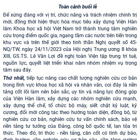
Toàn cảnh buổi lễ
Để xứng đáng với vị trí, chức năng và trách nhiệm chính trị
mới, đồng thời hiện thực hóa mục tiêu xây dựng Viện Hàn
lâm Khoa học xã hội Việt Nam trở thành trung tâm nghiên
cứu trọng điểm quốc gia, ngang tầm các nước tiên tiến trong
khu vực và trên thế giới theo tinh thần Nghị quyết số 45-
NQ/TW, ngày 24/11/2023 của Hội nghị Trung ương 8 khóa
XIII, GS.TS. Lê Văn Lợi đề nghị toàn Viện tập trung trí tuệ,
nguồn lực, quyết liệt triển khai năm nhóm nhiệm vụ trọng
tâm sau đây.
Thứ nhất,
tiếp tục nâng cao chất lượng nghiên cứu cơ bản
trong lĩnh vực khoa học xã hội và nhân văn, coi đây là nền
tảng cốt lõi làm nên bản sắc, uy tín và năng lực đóng góp
của Viện Hàn lâm, xây dựng các nhóm nghiên cứu mạnh,
xây dựng thể chế, tổ chức bộ máy, siết chặt kỷ luật, kỷ
cương, đổi mới công tác theo hướng toàn diện, đồng bộ, từ
nghiên cứu cơ bản, nghiên cứu tư vấn chính sách, bảo vệ
nền tảng tư tưởng của Đảng, công bố quốc tế, lan tỏa tri
thức. Theo đó, tri thức - nền tảng, căn cốt có tính dự báo,
định hướng, cần nghiên cứu cơ bản sâu, cần tăng cường