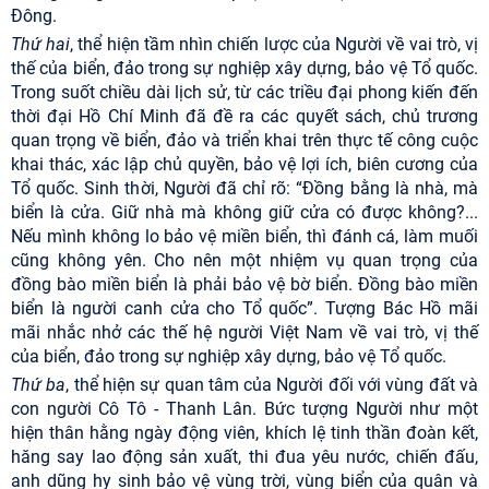
Đông.
Thứ hai
, thể hiện tầm nhìn chiến lược của Người về vai trò, vị
thế của biển, đảo trong sự nghiệp xây dựng, bảo vệ Tổ quốc.
Trong suốt chiều dài lịch sử, từ các triều đại phong kiến đến
thời đại Hồ Chí Minh đã đề ra các quyết sách, chủ trương
quan trọng về biển, đảo và triển khai trên thực tế công cuộc
khai thác, xác lập chủ quyền, bảo vệ lợi ích, biên cương của
Tổ quốc. Sinh thời, Người đã chỉ rõ: “Đồng bằng là nhà, mà
biển là cửa. Giữ nhà mà không giữ cửa có được không?...
Nếu mình không lo bảo vệ miền biển, thì đánh cá, làm muối
cũng không yên. Cho nên một nhiệm vụ quan trọng của
đồng bào miền biển là phải bảo vệ bờ biển. Đồng bào miền
biển là người canh cửa cho Tổ quốc”. Tượng Bác Hồ mãi
mãi nhắc nhở các thế hệ người Việt Nam về vai trò, vị thế
của biển, đảo trong sự nghiệp xây dựng, bảo vệ Tổ quốc.
Thứ ba
, thể hiện sự quan tâm của Người đối với vùng đất và
con người Cô Tô - Thanh Lân. Bức tượng Người như một
hiện thân hằng ngày động viên, khích lệ tinh thần đoàn kết,
hăng say lao động sản xuất, thi đua yêu nước, chiến đấu,
anh dũng hy sinh bảo vệ vùng trời, vùng biển của quân và