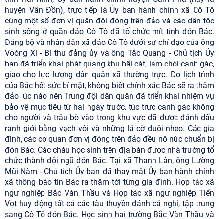
huyện Vân Đồn), trực tiếp là Ủy ban hành chính xã Cô Tô
cùng một số đơn vị quân đội đóng trên đảo và các dân tộc
sinh sống ở quần đảo Cô Tô đã tổ chức mít tinh đón Bác.
Đảng bộ và nhân dân xã đảo Cô Tô dưới sự chỉ đạo của ông
Voòng Xi - Bí thư đảng ủy và ông Tắc Quang - Chủ tịch Ủy
ban đã triển khai phát quang khu bãi cát, làm chòi canh gác,
giao cho lực lượng dân quân xã thường trực. Do lịch trình
của Bác hết sức bí mật, không biết chính xác Bác sẽ ra thăm
đảo lúc nào nên Trung đội dân quân đã triển khai nhiệm vụ
bảo vệ mục tiêu từ hai ngày trước, túc trực canh gác không
cho người và trâu bò vào trong khu vực đã được đánh dấu
ranh giới bằng vạch vôi và những lá cờ đuôi nheo. Các gia
đình, các cơ quan đơn vị đóng trên đảo đều nô nức chuẩn bị
đón Bác. Các cháu học sinh trên địa bàn được nhà trường tổ
chức thành đội ngũ đón Bác. Tại xã Thanh Lân, ông Lường
Mũi Nàm - Chủ tịch Ủy ban đã thay mặt Ủy ban hành chính
xã thông báo tin Bác ra thăm tới từng gia đình. Hợp tác xã
ngư nghiệp Bắc Vàn Thầu và Hợp tác xã ngư nghiệp Tiến
Vọt huy động tất cả các tàu thuyền đánh cá nghỉ, tập trung
sang Cô Tô đón Bác. Học sinh hai trường Bắc Vàn Thầu và