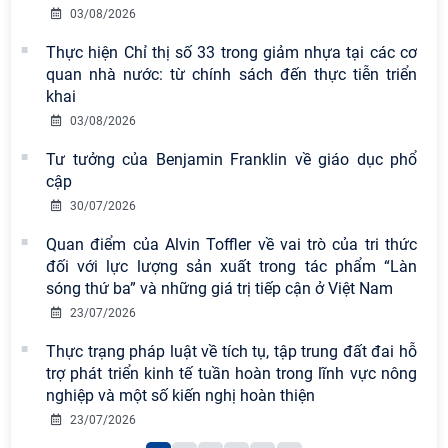
03/08/2026
Chi bộ Viện Sử học tổ chức Tọa đàm
chuyên đề: Đẩy mạnh học tập, thực
Thực hiện Chỉ thị số 33 trong giảm nhựa tại các cơ
hành tư tưởng, đạo đức, phương
quan nhà nước: từ chính sách đến thực tiễn triển
pháp, phong cách Hồ Chí Minh trong
khai
giai đoạn phát triển mới
03/08/2026
Hội thảo khoa học quốc tế “Không
Tư tưởng của Benjamin Franklin về giáo dục phổ
gian phát triển Việt Nam trong kỷ
cập
nguyên mới: Định hướng chiến lược
30/07/2026
và lựa chọn chính sách” sẽ diễn ra
Quan điểm của Alvin Toffler về vai trò của tri thức
vào thứ ba, ngày 28/7/2026
đối với lực lượng sản xuất trong tác phẩm “Làn
Tọa đàm Giao lưu chuyên đề về
sóng thứ ba” và những giá trị tiếp cận ở Việt Nam
những kinh nghiệm quan trọng của
23/07/2026
Đảng Cộng sản Trung Quốc và Đảng
Thực trạng pháp luật về tích tụ, tập trung đất đai hỗ
Cộng sản Việt Nam trong lãnh đạo
trợ phát triển kinh tế tuần hoàn trong lĩnh vực nông
sự nghiệp xây dựng chủ nghĩa xã hội
nghiệp và một số kiến nghị hoàn thiện
Hội nghị Lãnh đạo Viện Hàn lâm
23/07/2026
Khoa học xã hội Việt Nam làm việc