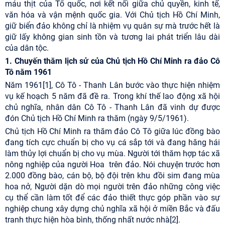
máu thịt của Tổ quốc, nơi kết nối giữa chủ quyền, kinh tế,
văn hóa và vận mệnh quốc gia. Với Chủ tịch Hồ Chí Minh,
giữ biển đảo không chỉ là nhiệm vụ quân sự mà trước hết là
giữ lấy không gian sinh tồn và tương lai phát triển lâu dài
của dân tộc.
1. Chuyến thăm lịch sử của Chủ tịch Hồ Chí Minh ra đảo Cô
Tô năm 1961
Năm 1961
[1]
, Cô Tô - Thanh Lân bước vào thực hiện nhiệm
vụ kế hoạch 5 năm đã đề ra. Trong khí thế lao động xã hội
chủ nghĩa, nhân dân Cô Tô - Thanh Lân đã vinh dự được
đón Chủ tịch Hồ Chí Minh ra thăm (ngày 9/5/1961).
Chủ tịch Hồ Chí Minh ra thăm đảo Cô Tô giữa lúc đồng bào
đang tích cực chuẩn bị cho vụ cá sắp tới và đang hăng hái
làm thủy lợi chuẩn bị cho vụ mùa. Người tới thăm hợp tác xã
nông nghiệp của người Hoa trên đảo. Nói chuyện trước hơn
2.000 đồng bào, cán bộ, bộ đội trên khu đồi sim đang mùa
hoa nở, Người dặn dò mọi người trên đảo những công việc
cụ thể cần làm tốt để các đảo thiết thực góp phần vào sự
nghiệp chung xây dựng chủ nghĩa xã hội ở miền Bắc và đấu
tranh thực hiện hòa bình, thống nhất nước nhà
[2]
.