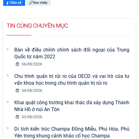
Chia sẻ
Sao chép
TIN CÙNG CHUYÊN MỤC
Bàn về điều chỉnh chính sách đối ngoại của Trung
Quốc từ năm 2022
06/08/2026
Chu trình quản trị rủi ro của OECD và vai trò của tư
vấn khoa học trong chu trình quản trị rủi ro
04/08/2026
Khai quật công trường khai thác đá xây dựng Thành
Viện Hàn lâm Khoa học xã hội Việt
Nhà Hồ ở núi An Tôn
Nam có 02 tác phẩm đạt giải khuyến
03/08/2026
khích tại Cuộc thi chính luận bảo vệ
nền tảng tư tưởng của Đảng năm
Di tích kiến trúc Champa Đồng Miễu, Phú Hòa, Phú
2026
Yên trong khung cảnh khảo cổ học Champa