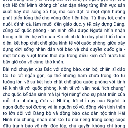
tịch Hồ Chí Minh không chỉ căn dặn riêng từng lĩnh vực sản
xuất hay đời sống xã hội, mà còn đặt ra một định hướng
phát triển tổng thể cho vùng đảo tiền tiêu. Từ thủy lợi, chăn
nuôi, đánh cá, làm muối đến giáo dục, y tế, xây dựng Đảng,
củng cố quốc phòng - an ninh đều được Người nhìn nhận
trong mối liên hệ với nhau. Đó chính là tư duy phát triển toàn
diện, kết hợp chặt chẽ giữa kinh tế với quốc phòng, giữa xây
dựng đời sống nhân dân với bảo vệ chủ quyền quốc gia -
một tư duy vượt trước thời đại trong điều kiện đất nước lúc
bấy giờ còn vô cùng khó khăn.
Bài nói chuyện của Bác với đồng bào, cán bộ, chiến sĩ đảo
Cô Tô rất ngắn gọn, cụ thể nhưng hàm chứa trong đó tư
tưởng lớn về sự kết hợp chặt chẽ giữa quốc phòng với kinh
tế, kinh tế với quốc phòng, kinh tế với văn hoá, “ích chung”
cho quốc kế dân sinh mà lại “lợi riêng” cho sự phát triển của
mỗi địa phương, đơn vị. Những lời chỉ dạy của Người là
ngọn đuốc soi đường và là nguồn cổ vũ, động viên tinh thần
to lớn đối với Đảng bộ và đồng bào các dân tộc tỉnh Hải
Ninh nói chung, nhân dân Cô Tô nói riêng trong công cuộc
đấu tranh bảo vệ nền độc lập, chủ quyền không chỉ trong