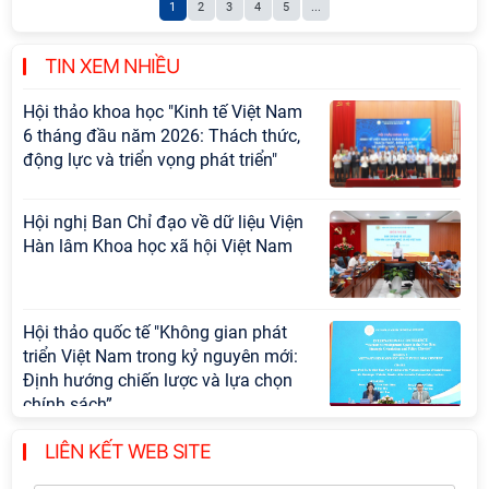
1
2
3
4
5
...
với Ban Chủ nhiệm các Chương trình
khoa học và công nghệ trọng điểm
cấp Bộ
TIN XEM NHIỀU
Hội thảo khoa học "Kinh tế Việt Nam
6 tháng đầu năm 2026: Thách thức,
động lực và triển vọng phát triển"
Hội nghị Ban Chỉ đạo về dữ liệu Viện
Hàn lâm Khoa học xã hội Việt Nam
Hội thảo quốc tế "Không gian phát
triển Việt Nam trong kỷ nguyên mới:
Định hướng chiến lược và lựa chọn
chính sách”
LIÊN KẾT WEB SITE
Khai quật công trường khai thác đá
xây dựng Thành Nhà Hồ ở núi An