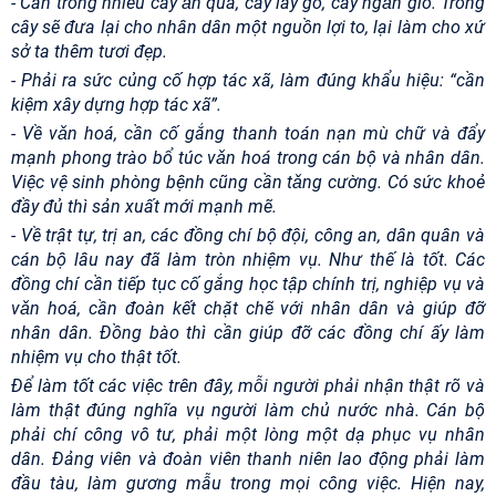
- Cần trồng nhiều cây ǎn quả, cây lấy gỗ, cây ngǎn gió. Trồng
cây sẽ đưa lại cho nhân dân một nguồn lợi to, lại làm cho xứ
sở ta thêm tươi đẹp.
- Phải ra sức củng cố hợp tác xã, làm đúng khẩu hiệu: “cần
kiệm xây dựng hợp tác xã”.
- Về vǎn hoá, cần cố gắng thanh toán nạn mù chữ và đẩy
mạnh phong trào bổ túc vǎn hoá trong cán bộ và nhân dân.
Việc vệ sinh phòng bệnh cũng cần tǎng cường. Có sức khoẻ
đầy đủ thì sản xuất mới mạnh mẽ.
- Về trật tự, trị an, các đồng chí bộ đội, công an, dân quân và
cán bộ lâu nay đã làm tròn nhiệm vụ. Như thế là tốt. Các
đồng chí cần tiếp tục cố gắng học tập chính trị, nghiệp vụ và
vǎn hoá, cần đoàn kết chặt chẽ với nhân dân và giúp đỡ
nhân dân. Đồng bào thì cần giúp đỡ các đồng chí ấy làm
nhiệm vụ cho thật tốt.
Để làm tốt các việc trên đây, mỗi người phải nhận thật rõ và
làm thật đúng nghĩa vụ người làm chủ nước nhà. Cán bộ
phải chí công vô tư, phải một lòng một dạ phục vụ nhân
dân. Đảng viên và đoàn viên thanh niên lao động phải làm
đầu tàu, làm gương mẫu trong mọi công việc. Hiện nay,