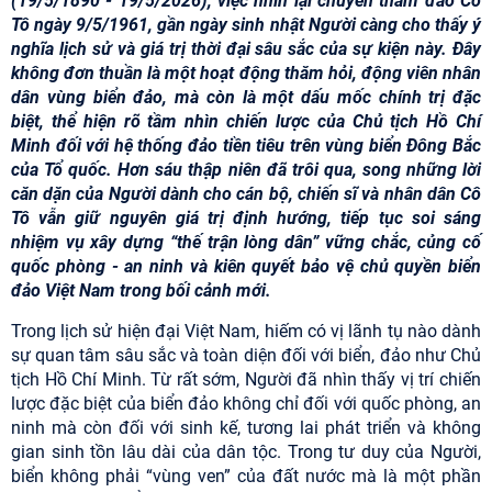
(19/5/1890 - 19/5/2026), việc nhìn lại chuyến thăm đảo Cô
Tô ngày 9/5/1961, gần ngày sinh nhật Người càng cho thấy ý
nghĩa lịch sử và giá trị thời đại sâu sắc của sự kiện này. Đây
không đơn thuần là một hoạt động thăm hỏi, động viên nhân
dân vùng biển đảo, mà còn là một dấu mốc chính trị đặc
biệt, thể hiện rõ tầm nhìn chiến lược của Chủ tịch Hồ Chí
Minh đối với hệ thống đảo tiền tiêu trên vùng biển Đông Bắc
của Tổ quốc. Hơn sáu thập niên đã trôi qua, song những lời
căn dặn của Người dành cho cán bộ, chiến sĩ và nhân dân Cô
Tô vẫn giữ nguyên giá trị định hướng, tiếp tục soi sáng
nhiệm vụ xây dựng “thế trận lòng dân” vững chắc, củng cố
quốc phòng - an ninh và kiên quyết bảo vệ chủ quyền biển
đảo Việt Nam trong bối cảnh mới.
Trong lịch sử hiện đại Việt Nam, hiếm có vị lãnh tụ nào dành
sự quan tâm sâu sắc và toàn diện đối với biển, đảo như Chủ
tịch Hồ Chí Minh. Từ rất sớm, Người đã nhìn thấy vị trí chiến
lược đặc biệt của biển đảo không chỉ đối với quốc phòng, an
ninh mà còn đối với sinh kế, tương lai phát triển và không
gian sinh tồn lâu dài của dân tộc. Trong tư duy của Người,
biển không phải “vùng ven” của đất nước mà là một phần