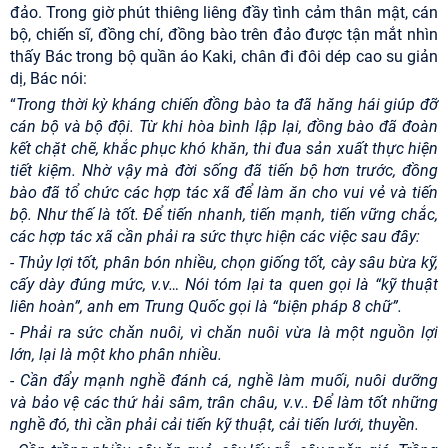
đảo. Trong giờ phút thiêng liêng đầy tình cảm thân mật, cán
bộ, chiến sĩ, đồng chí, đồng bào trên đảo được tận mắt nhìn
thấy Bác trong bộ quần áo Kaki, chân đi đôi dép cao su giản
dị, Bác nói:
“
Trong thời kỳ kháng chiến đồng bào ta đã hăng hái giúp đỡ
cán bộ và bộ đội. Từ khi hòa bình lập lại, đồng bào đã đoàn
kết chặt chẽ, khắc phục khó khăn, thi đua sản xuất thực hiện
tiết kiệm. Nhờ vậy mà đời sống đã tiến bộ hơn trước, đồng
bào đã tổ chức các hợp tác xã để làm ăn cho vui vẻ và tiến
bộ. Như thế là tốt. Để tiến nhanh, tiến mạnh, tiến vững chắc,
các hợp tác xã cần phải ra sức thực hiện các việc sau đây:
- Thủy lợi tốt, phân bón nhiều, chọn giống tốt, cày sâu bừa kỹ,
cấy dày đúng mức, v.v… Nói tóm lại ta quen gọi là “kỹ thuật
liên hoàn”, anh em Trung Quốc gọi là “biện pháp 8 chữ”.
- Phải ra sức chǎn nuôi, vì chǎn nuôi vừa là một nguồn lợi
lớn, lại là một kho phân nhiều.
- Cần đẩy mạnh nghề đánh cá, nghề làm muối, nuôi dưỡng
và bảo vệ các thứ hải sâm, trân châu, v.v.. Để làm tốt những
nghề đó, thì cần phải cải tiến kỹ thuật, cải tiến lưới, thuyền.