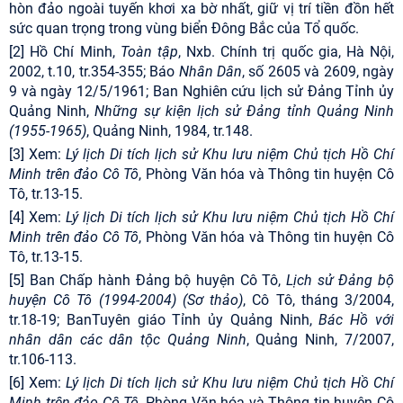
hòn đảo ngoài tuyến khơi xa bờ nhất, giữ vị trí tiền đồn hết
sức quan trọng trong vùng biển Đông Bắc của Tổ quốc.
[2]
Hồ Chí Minh,
Toàn tập
, Nxb. Chính trị quốc gia, Hà Nội,
2002, t.10, tr.354-355; Báo
Nhân Dân
, số 2605 và 2609, ngày
9 và ngày 12/5/1961; Ban Nghiên cứu lịch sử Đảng Tỉnh ủy
Quảng Ninh,
Những sự kiện lịch sử Đảng tỉnh Quảng Ninh
(1955-1965)
, Quảng Ninh, 1984, tr.148.
[3]
Xem:
Lý lịch Di tích lịch sử Khu lưu niệm Chủ tịch Hồ Chí
Minh trên đảo Cô Tô
, Phòng Văn hóa và Thông tin huyện Cô
Tô, tr.13-15.
[4]
Xem:
Lý lịch Di tích lịch sử Khu lưu niệm Chủ tịch Hồ Chí
Minh trên đảo Cô Tô
, Phòng Văn hóa và Thông tin huyện Cô
Tô, tr.13-15.
[5]
Ban Chấp hành Đảng bộ huyện Cô Tô,
Lịch sử Đảng bộ
huyện Cô Tô (1994-2004) (Sơ thảo)
, Cô Tô, tháng 3/2004,
tr.18-19; BanTuyên giáo Tỉnh ủy Quảng Ninh,
Bác Hồ với
nhân dân các dân tộc Quảng Ninh
, Quảng Ninh, 7/2007,
tr.106-113.
[6]
Xem:
Lý lịch Di tích lịch sử Khu lưu niệm Chủ tịch Hồ Chí
Minh trên đảo Cô Tô
, Phòng Văn hóa và Thông tin huyện Cô