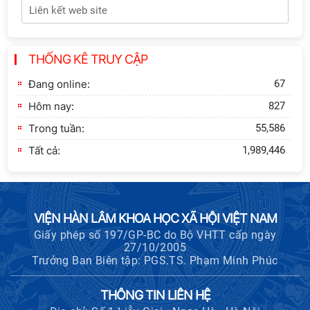
Tôn
Thông báo bổ sung về việc tuyển
THỐNG KÊ TRUY CẬP
sinh đào tạo trình độ tiến sĩ đợt 1
năm 2026
Đang online:
67
Hôm nay:
827
Trong tuần:
55,586
Tất cả:
1,989,446
VIỆN HÀN LÂM KHOA HỌC XÃ HỘI VIỆT NAM
Giấy phép số 197/GP-BC do Bộ VHTT cấp ngày
27/10/2005
Trưởng Ban Biên tập: PGS.TS. Phạm Minh Phúc
THÔNG TIN LIÊN HỆ