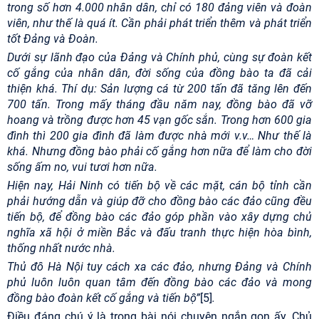
trong số hơn 4.000 nhân dân, chỉ có 180 đảng viên và đoàn
viên, như thế là quá ít. Cần phải phát triển thêm và phát triển
tốt Đảng và Đoàn.
Dưới sự lãnh đạo của Đảng và Chính phủ, cùng sự đoàn kết
cố gắng của nhân dân, đời sống của đồng bào ta đã cải
thiện khá. Thí dụ: Sản lượng cá từ 200 tấn đã tăng lên đến
700 tấn. Trong mấy tháng đầu năm nay, đồng bào đã vỡ
hoang và trồng được hơn 45 vạn gốc sắn. Trong hơn 600 gia
đình thì 200 gia đình đã làm được nhà mới v.v… Như thế là
khá. Nhưng đồng bào phải cố gắng hơn nữa để làm cho đời
sống ấm no, vui tươi hơn nữa.
Hiện nay, Hải Ninh có tiến bộ về các mặt, cán bộ tỉnh cần
phải hướng dẫn và giúp đỡ cho đồng bào các đảo cũng đều
tiến bộ, để đồng bào các đảo góp phần vào xây dựng chủ
nghĩa xã hội ở miền Bắc và đấu tranh thực hiện hòa bình,
thống nhất nước nhà.
Thủ đô Hà Nội tuy cách xa các đảo, nhưng Đảng và Chính
phủ luôn luôn quan tâm đến đồng bào các đảo và mong
đồng bào đoàn kết cố gắng và tiến bộ”
[5]
.
Điều đáng chú ý là trong bài nói chuyện ngắn gọn ấy, Chủ