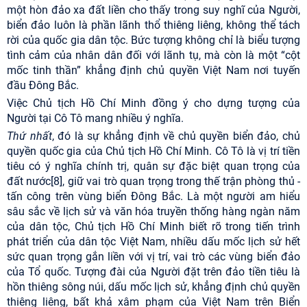
một hòn đảo xa đất liền cho thấy trong suy nghĩ của Người,
biển đảo luôn là phần lãnh thổ thiêng liêng, không thể tách
rời của quốc gia dân tộc. Bức tượng không chỉ là biểu tượng
tình cảm của nhân dân đối với lãnh tụ, mà còn là một “cột
mốc tinh thần” khẳng định chủ quyền Việt Nam nơi tuyến
đầu Đông Bắc.
Việc Chủ tịch Hồ Chí Minh đồng ý cho dựng tượng của
Người tại Cô Tô mang nhiều ý nghĩa.
Thứ nhất
, đó là sự khẳng định về chủ quyền biển đảo, chủ
quyền quốc gia của Chủ tịch Hồ Chí Minh. Cô Tô là vị trí tiền
tiêu có ý nghĩa chính trị, quân sự đặc biệt quan trọng của
đất nước
[8]
, giữ vai trò quan trọng trong thế trận phòng thủ -
tấn công trên vùng biển Đông Bắc. Là một người am hiểu
sâu sắc về lịch sử và văn hóa truyền thống hàng ngàn năm
của dân tộc, Chủ tịch Hồ Chí Minh biết rõ trong tiến trình
phát triển của dân tộc Việt Nam, nhiều dấu mốc lịch sử hết
sức quan trọng gắn liền với vị trí, vai trò các vùng biển đảo
của Tổ quốc. Tượng đài của Người đặt trên đảo tiền tiêu là
hồn thiêng sông núi, dấu mốc lịch sử, khẳng định chủ quyền
thiêng liêng, bất khả xâm phạm của Việt Nam trên Biển