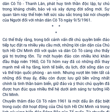
dân Cô Tô - Thanh Lân, phát huy tinh thần độc lập, tự chủ
trong kháng chiến, bảo vệ và xây dựng đời sống mới. Sự
quan tâm này thể hiện hết sức sâu sắc trong bài nói chuyện
của Người đối với nhân dân Cô Tô ngày 9/5/1961.
* *
*
Có thể thấy rằng, trong bối cảnh vấn đề chủ quyền biển đảo
tiếp tục đặt ra nhiều yêu cầu mới, những lời căn dặn của Chủ
tịch Hồ Chí Minh đối với quân và dân Cô Tô càng cho thấy
giá trị trường tồn. Từ một huyện đảo còn nhiều khó khăn
đầu thập niên 1960, Cô Tô hôm nay đã có những đổi thay
mạnh mẽ về hạ tầng, kinh tế biển, du lịch, đời sống dân cư
và thế trận quốc phòng - an ninh. Nhưng vượt lên trên tất cả
những đổi thay ấy, điều còn được lưu giữ bền vững nhất
chính là tinh thần bám biển, giữ đảo và ý thức chủ quyền đã
được hun đúc qua nhiều thế hệ dưới ánh sáng tư tưởng Hồ
Chí Minh.
Chuyến thăm đảo Cô Tô năm 1961 là một dấu ấn đặc biệt
trong cuộc đời hoạt động của Chủ tịch Hồ Chí Minh và trong