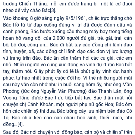
trường Chiến Thắng, mỗi em được trang bị một lá cờ đuôi
nheo để vẫy chào Bác
[3]
.
Vào khoảng 8 giờ sáng ngày 9/5/1961, chiếc trực thăng chở
Bác Hồ từ từ đáp xuống đúng vị trí đã được đánh dấu và
canh phòng, Bác bước xuống cầu thang máy bay trong tiếng
hoan hô vang dội của 2.000 người đủ già, trẻ, gái, trai, cán
bộ, bộ đội, công an… Bác đi bắt tay các đồng chí lãnh đạo
tỉnh, huyện, xã, các đồng chí lãnh đạo các đơn vị lực lượng
vũ trang trên đảo. Bác ân cần thăm hỏi các cụ già, các em
nhỏ. Nhiều người vô cùng xúc động và vinh dự được Bác bắt
tay, thăm hỏi. Giây phút ấy có lẽ là phút giây vinh dự, hạnh
phúc, tự hào nhất trong cuộc đời họ. Vì thế nhiều người mãi
sau này vẫn còn nhớ như in buổi sáng hôm ấy, như ông Mần
Phoóng (tức ông Nguyễn Văn Phương) đảo Thanh Lân, ông
Voòng Tống được Bác trực tiếp bắt tay. Bác thân mật hỏi
chuyện chị Cảnh Khoằn, một người phụ nữ gốc Hoa; Bác ôm
hôn các chiến sỹ thi đua, Bác trồng cây lưu niệm trên đảo Cô
Tô; Bác chia kẹo cho các cháu học sinh, thiếu niên, nhi
đồng…
[4]
.
Sau đó, Bác nói chuyện với đồng bào, cán bộ và chiến sĩ trên