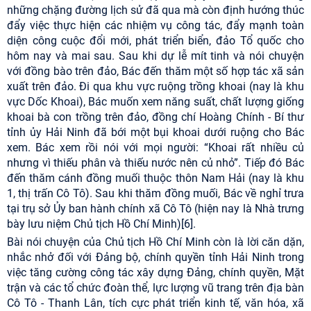
những chặng đường lịch sử đã qua mà còn định hướng thúc
đẩy việc thực hiện các nhiệm vụ công tác, đẩy mạnh toàn
diện công cuộc đổi mới, phát triển biển, đảo Tổ quốc cho
hôm nay và mai sau. Sau khi dự lễ mít tinh và nói chuyện
với đồng bào trên đảo, Bác đến thăm một số hợp tác xã sản
xuất trên đảo. Đi qua khu vực ruộng trồng khoai (nay là khu
vực Dốc Khoai), Bác muốn xem năng suất, chất lượng giống
khoai bà con trồng trên đảo, đồng chí Hoàng Chính - Bí thư
tỉnh ủy Hải Ninh đã bới một bụi khoai dưới ruộng cho Bác
xem. Bác xem rồi nói với mọi người: “Khoai rất nhiều củ
nhưng vì thiếu phân và thiếu nước nên củ nhỏ”. Tiếp đó Bác
đến thăm cánh đồng muối thuộc thôn Nam Hải (nay là khu
1, thị trấn Cô Tô). Sau khi thăm đồng muối, Bác về nghỉ trưa
tại trụ sở Ủy ban hành chính xã Cô Tô (hiện nay là Nhà trưng
bày lưu niệm Chủ tịch Hồ Chí Minh)
[6]
.
Bài nói chuyện của Chủ tịch Hồ Chí Minh còn là lời căn dặn,
nhắc nhở đối với Đảng bộ, chính quyền tỉnh Hải Ninh trong
việc tăng cường công tác xây dựng Đảng, chính quyền, Mặt
trận và các tổ chức đoàn thể, lực lượng vũ trang trên địa bàn
Cô Tô - Thanh Lân, tích cực phát triển kinh tế, văn hóa, xã