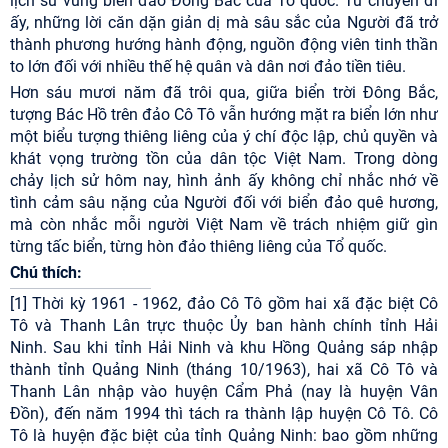
lịch sử vùng biển đảo Đông Bắc của Tổ quốc. Từ chuyến đi
ấy, những lời căn dặn giản dị mà sâu sắc của Người đã trở
thành phương hướng hành động, nguồn động viên tinh thần
to lớn đối với nhiều thế hệ quân và dân nơi đảo tiền tiêu.
Hơn sáu mươi năm đã trôi qua, giữa biển trời Đông Bắc,
tượng Bác Hồ trên đảo Cô Tô vẫn hướng mặt ra biển lớn như
một biểu tượng thiêng liêng của ý chí độc lập, chủ quyền và
khát vọng trường tồn của dân tộc Việt Nam. Trong dòng
chảy lịch sử hôm nay, hình ảnh ấy không chỉ nhắc nhớ về
tình cảm sâu nặng của Người đối với biển đảo quê hương,
mà còn nhắc mỗi người Việt Nam về trách nhiệm giữ gìn
từng tấc biển, từng hòn đảo thiêng liêng của Tổ quốc.
Chú thích:
[1]
Thời kỳ 1961 - 1962, đảo Cô Tô gồm hai xã đặc biệt Cô
Tô và Thanh Lân trực thuộc Ủy ban hành chính tỉnh Hải
Ninh. Sau khi tỉnh Hải Ninh và khu Hồng Quảng sáp nhập
thành tỉnh Quảng Ninh (tháng 10/1963), hai xã Cô Tô và
Thanh Lân nhập vào huyện Cẩm Phả (nay là huyện Vân
Đồn), đến năm 1994 thì tách ra thành lập huyện Cô Tô. Cô
Tô là huyện đặc biệt của tỉnh Quảng Ninh: bao gồm những