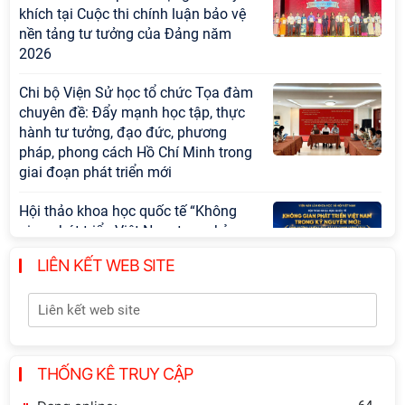
khích tại Cuộc thi chính luận bảo vệ
nền tảng tư tưởng của Đảng năm
2026
Chi bộ Viện Sử học tổ chức Tọa đàm
chuyên đề: Đẩy mạnh học tập, thực
hành tư tưởng, đạo đức, phương
pháp, phong cách Hồ Chí Minh trong
giai đoạn phát triển mới
Hội thảo khoa học quốc tế “Không
gian phát triển Việt Nam trong kỷ
nguyên mới: Định hướng chiến lược
LIÊN KẾT WEB SITE
và lựa chọn chính sách” sẽ diễn ra
vào thứ ba, ngày 28/7/2026
Tọa đàm Giao lưu chuyên đề về
những kinh nghiệm quan trọng của
Đảng Cộng sản Trung Quốc và Đảng
THỐNG KÊ TRUY CẬP
Cộng sản Việt Nam trong lãnh đạo