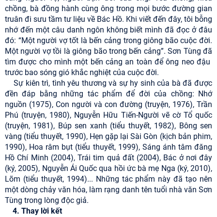
chồng, bà đồng hành cùng ông trong mọi bước đường gian
truân đi sưu tầm tư liệu về Bác Hồ. Khi viết đến đây, tôi bỗng
nhớ đến một câu danh ngôn không biết mình đã đọc ở đâu
đó: “Một người vợ tốt là bến cảng trong giông bão cuộc đời.
Một người vợ tồi là giông bão trong bến cảng”. Sơn Tùng đã
tìm được cho mình một bến cảng an toàn để ông neo đậu
trước bao sóng gió khắc nghiệt của cuộc đời.
Sự kiên trì, tình yêu thương và sự hy sinh của bà đã được
đền đáp bằng những tác phẩm để đời của chồng: Nhớ
nguồn (1975), Con người và con đường (truyện, 1976), Trần
Phú (truyện, 1980), Nguyễn Hữu Tiến-Người vẽ cờ Tổ quốc
(truyện, 1981), Búp sen xanh (tiểu thuyết, 1982), Bông sen
vàng (tiểu thuyết, 1990), Hẹn gặp lại Sài Gòn (kịch bản phim,
1990), Hoa râm bụt (tiểu thuyết, 1999), Sáng ánh tâm đăng
Hồ Chí Minh (2004), Trái tim quả đất (2004), Bác ở nơi đây
(ký, 2005), Nguyễn Ái Quốc qua hồi ức bà mẹ Nga (ký, 2010),
Lõm (tiểu thuyết, 1994)... Những tác phẩm này đã tạo nên
một dòng chảy văn hóa, làm rạng danh tên tuổi nhà văn Sơn
Tùng trong lòng độc giả.
4. Thay lời kết