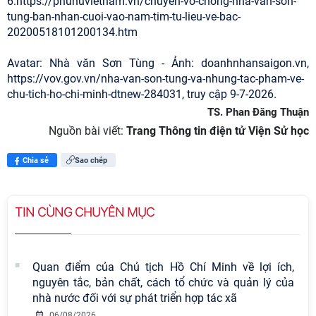
6.https://phunuvietnam.vn/chuyen-vo-chong-nha-van-son-
tung-ban-nhan-cuoi-vao-nam-tim-tu-lieu-ve-bac-
20200518101200134.htm
Avatar: Nhà văn Sơn Tùng - Ảnh: doanhnhansaigon.vn,
https://vov.gov.vn/nha-van-son-tung-va-nhung-tac-pham-ve-
chu-tich-ho-chi-minh-dtnew-284031, truy cập 9-7-2026.
TS. Phan Đăng Thuận
Nguồn bài viết:
Trang Thông tin điện tử Viện Sử học
Chia sẻ
Sao chép
TIN CÙNG CHUYÊN MỤC
Quan điểm của Chủ tịch Hồ Chí Minh về lợi ích,
nguyên tắc, bản chất, cách tổ chức và quản lý của
nhà nước đối với sự phát triển hợp tác xã
06/08/2026