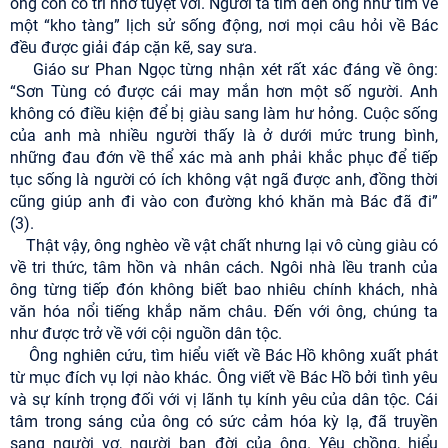
ông còn có trí nhớ tuyệt vời. Người ta tìm đến ông như tìm về
một “kho tàng” lịch sử sống động, nơi mọi câu hỏi về Bác
đều được giải đáp cặn kẽ, say sưa.
Giáo sư Phan Ngọc từng nhận xét rất xác đáng về ông:
“Sơn Tùng có được cái may mắn hơn một số người. Anh
không có điều kiện để bị giàu sang làm hư hỏng. Cuộc sống
của anh mà nhiều người thấy là ở dưới mức trung bình,
những đau đớn về thể xác mà anh phải khắc phục để tiếp
tục sống là người có ích không vật ngã được anh, đồng thời
cũng giúp anh đi vào con đường khó khăn mà Bác đã đi”
(3).
Thật vậy, ông nghèo về vật chất nhưng lại vô cùng giàu có
về tri thức, tâm hồn và nhân cách. Ngôi nhà lều tranh của
ông từng tiếp đón không biết bao nhiêu chính khách, nhà
văn hóa nổi tiếng khắp năm châu. Đến với ông, chúng ta
như được trở về với cội nguồn dân tộc.
Ông nghiên cứu, tìm hiểu viết về Bác Hồ không xuất phát
từ mục đích vụ lợi nào khác. Ông viết về Bác Hồ bởi tình yêu
và sự kính trọng đối với vị lãnh tụ kính yêu của dân tộc. Cái
tâm trong sáng của ông có sức cảm hóa kỳ lạ, đã truyền
sang người vợ, người bạn đời của ông. Yêu chồng, hiểu