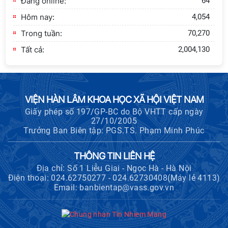
Đang online:
64
sự nghiệp xây dựng chủ nghĩa xã hội
Hôm nay:
4,054
Hội nghị Lãnh đạo Viện Hàn lâm
Trong tuần:
70,270
Khoa học xã hội Việt Nam làm việc
với Ban Chủ nhiệm các Chương trình
Tất cả:
2,004,130
khoa học và công nghệ trọng điểm
cấp Bộ
Hội thảo khoa học "Kinh tế Việt Nam
VIỆN HÀN LÂM KHOA HỌC XÃ HỘI VIỆT NAM
6 tháng đầu năm 2026: Thách thức,
Giấy phép số 197/GP-BC do Bộ VHTT cấp ngày
động lực và triển vọng phát triển"
27/10/2005
Trưởng Ban Biên tập: PGS.TS. Phạm Minh Phúc
Hội nghị Ban Chỉ đạo về dữ liệu Viện
Hàn lâm Khoa học xã hội Việt Nam
THÔNG TIN LIÊN HỆ
Địa chỉ: Số 1 Liễu Giai - Ngọc Hà - Hà Nội
Điện thoại: 024.62750277 - 024.62730408(Máy lẻ 4113)
Email: banbientap@vass.gov.vn
Hội thảo quốc tế "Không gian phát
triển Việt Nam trong kỷ nguyên mới:
Định hướng chiến lược và lựa chọn
chính sách”