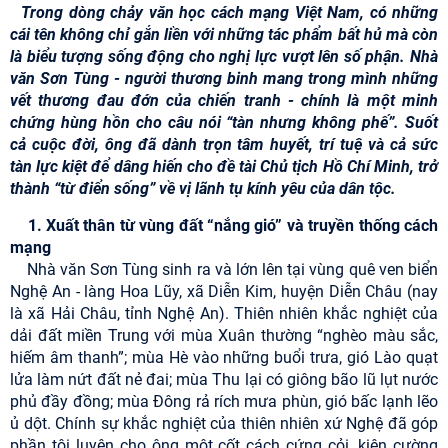
Trong dòng chảy văn học cách mạng Việt Nam, có những
cái tên không chỉ gắn liền với những tác phẩm bất hủ mà còn
là biểu tượng sống động cho nghị lực vượt lên số phận. Nhà
văn Sơn Tùng - người thương binh mang trong mình những
vết thương đau đớn của chiến tranh - chính là một minh
chứng hùng hồn cho câu nói “tàn nhưng không phế”. Suốt
cả cuộc đời, ông đã dành trọn tâm huyết, trí tuệ và cả sức
tàn lực kiệt để dâng hiến cho đề tài Chủ tịch Hồ Chí Minh, trở
thành “từ điển sống” về vị lãnh tụ kính yêu của dân tộc.
1. Xuất thân từ vùng đất “nắng gió” và truyền thống cách
mạng
Nhà văn Sơn Tùng sinh ra và lớn lên tại vùng quê ven biển
Nghệ An - làng Hoa Lũy, xã Diễn Kim, huyện Diễn Châu (nay
là xã Hải Châu, tỉnh Nghệ An). Thiên nhiên khắc nghiệt của
dải đất miền Trung với mùa Xuân thường “nghèo màu sắc,
hiếm âm thanh”; mùa Hè vào những buổi trưa, gió Lào quạt
lửa làm nứt đất nẻ đai; mùa Thu lại có giông bão lũ lụt nước
phủ đầy đồng; mùa Đông rả rích mưa phùn, gió bấc lạnh lẽo
ủ dột. Chính sự khắc nghiệt của thiên nhiên xứ Nghệ đã góp
phần tôi luyện cho ông một cốt cách cứng cỏi, kiên cường