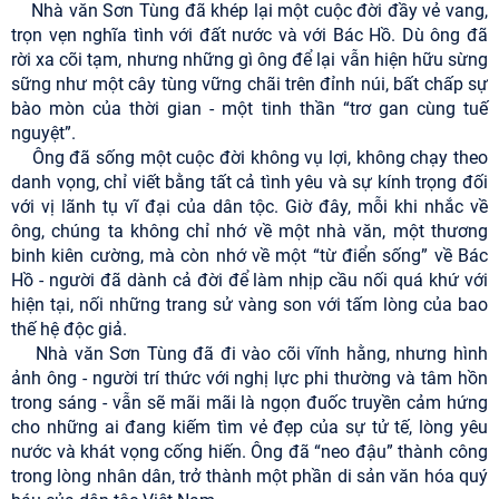
Nhà văn Sơn Tùng đã khép lại một cuộc đời đầy vẻ vang,
trọn vẹn nghĩa tình với đất nước và với Bác Hồ. Dù ông đã
rời xa cõi tạm, nhưng những gì ông để lại vẫn hiện hữu sừng
sững như một cây tùng vững chãi trên đỉnh núi, bất chấp sự
bào mòn của thời gian - một tinh thần “trơ gan cùng tuế
nguyệt”.
Ông đã sống một cuộc đời không vụ lợi, không chạy theo
danh vọng, chỉ viết bằng tất cả tình yêu và sự kính trọng đối
với vị lãnh tụ vĩ đại của dân tộc. Giờ đây, mỗi khi nhắc về
ông, chúng ta không chỉ nhớ về một nhà văn, một thương
binh kiên cường, mà còn nhớ về một “từ điển sống” về Bác
Hồ - người đã dành cả đời để làm nhịp cầu nối quá khứ với
hiện tại, nối những trang sử vàng son với tấm lòng của bao
thế hệ độc giả.
Nhà văn Sơn Tùng đã đi vào cõi vĩnh hằng, nhưng hình
ảnh ông - người trí thức với nghị lực phi thường và tâm hồn
trong sáng - vẫn sẽ mãi mãi là ngọn đuốc truyền cảm hứng
cho những ai đang kiếm tìm vẻ đẹp của sự tử tế, lòng yêu
nước và khát vọng cống hiến. Ông đã “neo đậu” thành công
trong lòng nhân dân, trở thành một phần di sản văn hóa quý