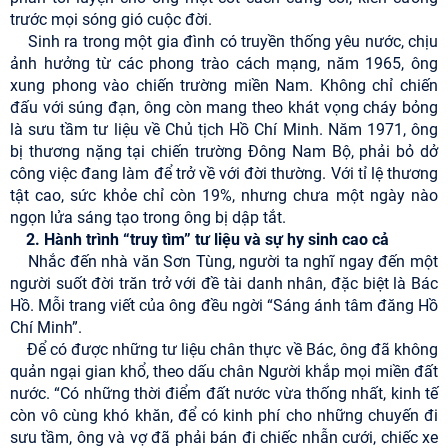
trước mọi sóng gió cuộc đời.
Sinh ra trong một gia đình có truyền thống yêu nước, chịu
ảnh hưởng từ các phong trào cách mạng, năm 1965, ông
xung phong vào chiến trường miền Nam. Không chỉ chiến
đấu với súng đạn, ông còn mang theo khát vọng cháy bỏng
là sưu tầm tư liệu về Chủ tịch Hồ Chí Minh. Năm 1971, ông
bị thương nặng tại chiến trường Đông Nam Bộ, phải bỏ dở
công việc đang làm để trở về với đời thường. Với tỉ lệ thương
tật cao, sức khỏe chỉ còn 19%, nhưng chưa một ngày nào
ngọn lửa sáng tạo trong ông bị dập tắt.
2. Hành trình “truy tìm” tư liệu và sự hy sinh cao cả
Nhắc đến nhà văn Sơn Tùng, người ta nghĩ ngay đến một
người suốt đời trăn trở với đề tài danh nhân, đặc biệt là Bác
Hồ. Mỗi trang viết của ông đều ngời “Sáng ánh tâm đăng Hồ
Chí Minh”.
Để có được những tư liệu chân thực về Bác, ông đã không
quản ngại gian khổ, theo dấu chân Người khắp mọi miền đất
nước. “Có những thời điểm đất nước vừa thống nhất, kinh tế
còn vô cùng khó khăn, để có kinh phí cho những chuyến đi
sưu tầm, ông và vợ đã phải bán đi chiếc nhẫn cưới, chiếc xe