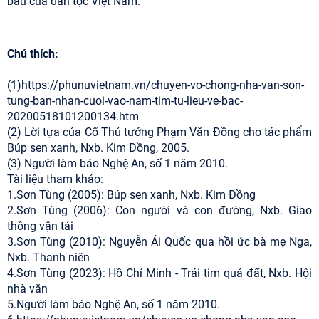
báu của dân tộc Việt Nam.
Chú thích:
(1)https://phunuvietnam.vn/chuyen-vo-chong-nha-van-son-
tung-ban-nhan-cuoi-vao-nam-tim-tu-lieu-ve-bac-
20200518101200134.htm
(2) Lời tựa của Cố Thủ tướng Phạm Văn Đồng cho tác phẩm
Búp sen xanh, Nxb. Kim Đồng, 2005.
(3) Người làm báo Nghệ An, số 1 năm 2010.
Tài liệu tham khảo:
1.Sơn Tùng (2005): Búp sen xanh, Nxb. Kim Đồng
2.Sơn Tùng (2006): Con người và con đường, Nxb. Giao
thông vận tải
3.Sơn Tùng (2010): Nguyễn Ái Quốc qua hồi ức bà mẹ Nga,
Nxb. Thanh niên
4.Sơn Tùng (2023): Hồ Chí Minh - Trái tim quả đất, Nxb. Hội
nhà văn
5.Người làm báo Nghệ An, số 1 năm 2010.