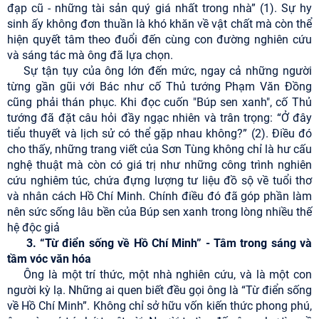
đạp cũ - những tài sản quý giá nhất trong nhà” (1). Sự hy
sinh ấy không đơn thuần là khó khăn về vật chất mà còn thể
hiện quyết tâm theo đuổi đến cùng con đường nghiên cứu
và sáng tác mà ông đã lựa chọn.
Sự tận tụy của ông lớn đến mức, ngay cả những người
từng gần gũi với Bác như cố Thủ tướng Phạm Văn Đồng
cũng phải thán phục. Khi đọc cuốn "Búp sen xanh", cố Thủ
tướng đã đặt câu hỏi đầy ngạc nhiên và trân trọng: “Ở đây
tiểu thuyết và lịch sử có thể gặp nhau không?” (2). Điều đó
cho thấy, những trang viết của Sơn Tùng không chỉ là hư cấu
nghệ thuật mà còn có giá trị như những công trình nghiên
cứu nghiêm túc, chứa đựng lượng tư liệu đồ sộ về tuổi thơ
và nhân cách Hồ Chí Minh. Chính điều đó đã góp phần làm
nên sức sống lâu bền của Búp sen xanh trong lòng nhiều thế
hệ độc giả
3. “Từ điển sống về Hồ Chí Minh” - Tâm trong sáng và
tầm vóc văn hóa
Ông là một trí thức, một nhà nghiên cứu, và là một con
người kỳ lạ. Những ai quen biết đều gọi ông là “Từ điển sống
về Hồ Chí Minh”. Không chỉ sở hữu vốn kiến thức phong phú,