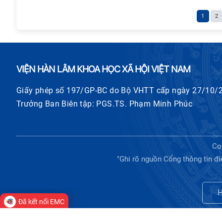
1
2
VIỆN HÀN LÂM KHOA HỌC XÃ HỘI VIỆT NAM
Giấy phép số 197/GP-BC do Bộ VHTT cấp ngày 27/10/
Trưởng Ban Biên tập: PGS.TS. Phạm Minh Phúc
Co
"Ghi rõ nguồn Cổng thông tin đi
H
Đã kết nối EMC