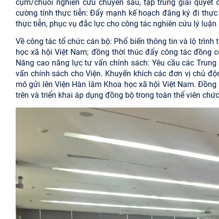
cụm/chuỗi nghiên cứu chuyên sâu, tập trung giải quyết 
cường tính thực tiễn: Đẩy mạnh kế hoạch đăng ký đi thực
thực tiễn, phục vụ đắc lực cho công tác nghiên cứu lý luận
Về công tác tổ chức cán bộ: Phổ biến thông tin và lộ trình
học xã hội Việt Nam; đồng thời thúc đẩy công tác đồng c
Nâng cao năng lực tư vấn chính sách: Yêu cầu các Trung 
vấn chính sách cho Viện. Khuyến khích các đơn vị chủ độn
mô gửi lên Viện Hàn lâm Khoa học xã hội Việt Nam. Đồng t
trên và triển khai áp dụng đồng bộ trong toàn thể viên chứ