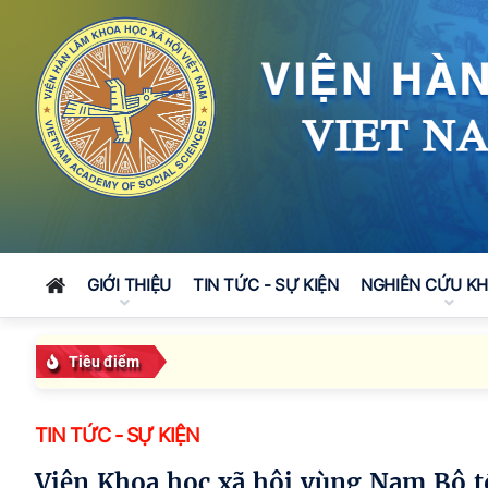
GIỚI THIỆU
TIN TỨC - SỰ KIỆN
NGHIÊN CỨU K
Tiêu điểm
TIN TỨC - SỰ KIỆN
Viện Khoa học xã hội vùng Nam Bộ tổ chức Hội nghị quán triệt công tác và triển