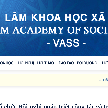
HOA HỌC
HỘI NGHỊ - HỘI THẢO
ĐÀO TẠO - BỒI DƯỠNG
HỢ
Hội ngh