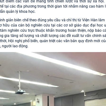
dứt điểm các vấn đề mang tính chiến lược và thời sự xã hội.
 tế tại các địa phương trong thời gian tới nhằm nâng cao hàm 
 lẫn quản lý khoa học.
 tinh giản biên chế theo đúng yêu cầu và chỉ thị từ Viện Hàn lâ
ơ hữu của cán bộ nghiên cứu tại các cơ sở giáo dục đại học uy
tâm nghiên cứu trực thuộc khẩn trương hoàn thiện, nộp báo c
g gia tăng số lượng và chất lượng các đề xuất tư vấn chính sá
hời, Hội nghị phổ biến, quán triệt các văn bản quy định mới củ
c, người lao động.