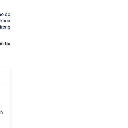
cao độ
 khoa
trong
am Bộ
nh