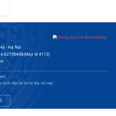
 Hà - Hà Nội
024.62730408(Máy lẻ 4113)
vn
ved
ích dẫn lại tin từ địa chỉ này".
S