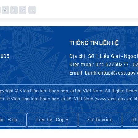
3
4
5
...
THÔNG TIN LIÊN HỆ
2005
Địa chỉ: Số 1 Liễu Giai - Ngọc
Điện thoại: 024.62750277 - 
Email: banbientap@vass.gov.
pyright © Viện Hàn lâm Khoa học xã hội Việt Nam. All Rights Reser
ện tử Viện Hàn lâm Khoa học xã hội Việt Nam (www.vass.gov.vn) khi tr
ỏi - Đáp
Liên hệ - Góp ý
Sơ đồ cổng
RS