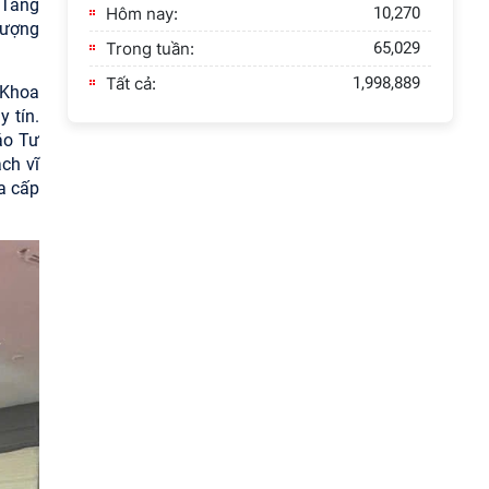
 Tăng
Hôm nay:
10,270
lượng
Trong tuần:
65,029
Tất cả:
1,998,889
m Khoa
 tín.
áo Tư
ch vĩ
a cấp