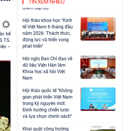
Chương trình khoa học và công nghệ trọng
TIN XEM NHIỀU
điểm cấp Bộ
Hội thảo khoa học "Kinh
tế Việt Nam 6 tháng đầu
năm 2026: Thách thức,
ác kế
động lực và triển vọng
S.TS.
phát triển"
yền –
Hội nghị Ban Chỉ đạo về
dữ liệu Viện Hàn lâm
Khoa học xã hội Việt
Nam
Hội thảo quốc tế "Không
gian phát triển Việt Nam
trong kỷ nguyên mới:
Định hướng chiến lược
và lựa chọn chính sách”
Khai quật công trường