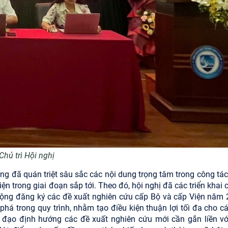
Chủ trì Hội nghị
ng đã quán triệt sâu sắc các nội dung trọng tâm trong công tác
trong giai đoạn sắp tới. Theo đó, hội nghị đã các triển khai c
t động đăng ký các đề xuất nghiên cứu cấp Bộ và cấp Viện năm 
á trong quy trình, nhằm tạo điều kiện thuận lợi tối đa cho cá
h đạo định hướng các đề xuất nghiên cứu mới cần gắn liền vớ