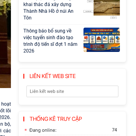
khai thác đá xây dựng
Thành Nhà Hồ ở núi An
Tôn
Thông báo bổ sung về
việc tuyển sinh đào tạo
trình độ tiến sĩ đợt 1 năm
2026
LIÊN KẾT WEB SITE
 hoạt
ốt lõi
2026.
THỐNG KÊ TRUY CẬP
n bộ,
Đang online:
74
i các