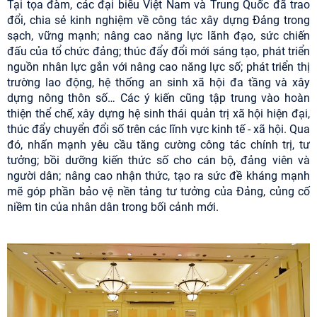
Tại tọa đàm, các đại biểu Việt Nam và Trung Quốc đã trao
đổi, chia sẻ kinh nghiệm về công tác xây dựng Đảng trong
sạch, vững mạnh; nâng cao năng lực lãnh đạo, sức chiến
đấu của tổ chức đảng; thúc đẩy đổi mới sáng tạo, phát triển
nguồn nhân lực gắn với nâng cao năng lực số; phát triển thị
trường lao động, hệ thống an sinh xã hội đa tầng và xây
dựng nông thôn số… Các ý kiến cũng tập trung vào hoàn
thiện thể chế, xây dựng hệ sinh thái quản trị xã hội hiện đại,
thúc đẩy chuyển đổi số trên các lĩnh vực kinh tế - xã hội. Qua
đó, nhấn mạnh yêu cầu tăng cường công tác chính trị, tư
tưởng; bồi dưỡng kiến thức số cho cán bộ, đảng viên và
người dân; nâng cao nhận thức, tạo ra sức đề kháng mạnh
mẽ góp phần bảo vệ nền tảng tư tưởng của Đảng, củng cố
niềm tin của nhân dân trong bối cảnh mới.