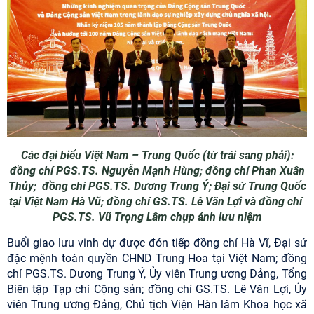
Các đại biểu Việt Nam – Trung Quốc (từ trái sang phải):
đồng chí PGS.TS. Nguyễn Mạnh Hùng; đồng chí Phan Xuân
Thủy; đồng chí PGS.TS. Dương Trung Ý; Đại sứ Trung Quốc
tại Việt Nam Hà Vũ; đồng chí GS.TS. Lê Văn Lợi và đồng chí
PGS.TS. Vũ Trọng Lâm chụp ảnh lưu niệm
Buổi giao lưu vinh dự được đón tiếp đồng chí Hà Vĩ, Đại sứ
đặc mệnh toàn quyền CHND Trung Hoa tại Việt Nam; đồng
chí PGS.TS. Dương Trung Ý, Ủy viên Trung ương Đảng, Tổng
Biên tập Tạp chí Cộng sản; đồng chí GS.TS. Lê Văn Lợi, Ủy
viên Trung ương Đảng, Chủ tịch Viện Hàn lâm Khoa học xã