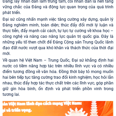
Đảng; lấy nhân dân làm trung tâm, coi nhân dân là nền tảng
vững chắc của Đảng và động lực quan trọng của quá trình
phát triển.
Đại sứ cũng nhấn mạnh việc tăng cường xây dựng, quản lý
Đảng nghiêm minh, toàn diện; thúc đẩy đổi mới lý luận và
thực tiễn, đẩy mạnh cải cách, tự lực tự cường về khoa học –
công nghệ và nâng cao năng lực quản trị quốc gia. Đây là
những yếu tố then chốt để Đảng Cộng sản Trung Quốc lãnh
đạo đất nước vượt qua khó khăn và thách thức của thời đại
mới.
Về quan hệ Việt Nam – Trung Quốc, Đại sứ khẳng định hai
nước có tiềm năng hợp tác trên nhiều lĩnh vực và có nhiều
điểm tương đồng về văn hóa. Đồng thời bày tỏ mong muốn
hai bên tiếp tục tăng cường trao đổi kinh nghiệm, học hỏi lẫn
nhau, thúc đẩy hợp tác thực chất trên các lĩnh vực, góp phần
giữ gìn hòa bình, ổn định và phát triển phồn vinh trong
tương lai.