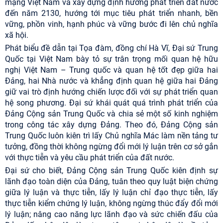
mạng Việt Nam và xây dựng định hướng phát triển đất nước
đến năm 2130, hướng tới mục tiêu phát triển nhanh, bền
vững, phồn vinh, hạnh phúc và vững bước đi lên chủ nghĩa
xã hội.
Phát biểu đề dẫn tại Tọa đàm, đồng chí Hà Vĩ, Đại sứ Trung
Quốc tại Việt Nam bày tỏ sự trân trọng mối quan hệ hữu
nghị Việt Nam – Trung quốc và quan hệ tốt đẹp giữa hai
Đảng, hai Nhà nước và khẳng định quan hệ giữa hai Đảng
giữ vai trò định hướng chiến lược đối với sự phát triển quan
hệ song phương. Đại sứ khái quát quá trình phát triển của
Đảng Cộng sản Trung Quốc và chia sẻ một số kinh nghiệm
trong công tác xây dựng Đảng. Theo đó, Đảng Cộng sản
Trung Quốc luôn kiên trì lấy Chủ nghĩa Mác làm nền tảng tư
tưởng, đồng thời không ngừng đổi mới lý luận trên cơ sở gắn
với thực tiễn và yêu cầu phát triển của đất nước.
Đại sứ cho biết, Đảng Cộng sản Trung Quốc kiên định sự
lãnh đạo toàn diện của Đảng, tuân theo quy luật biện chứng
giữa lý luận và thực tiễn, lấy lý luận chỉ đạo thực tiễn, lấy
thực tiễn kiểm chứng lý luận, không ngừng thúc đẩy đổi mới
lý luận; nâng cao năng lực lãnh đạo và sức chiến đấu của