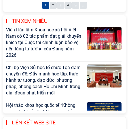
1
2
3
4
5
...
TIN XEM NHIỀU
Viện Hàn lâm Khoa học xã hội Việt
Nam có 02 tác phẩm đạt giải khuyến
khích tại Cuộc thi chính luận bảo vệ
nền tảng tư tưởng của Đảng năm
2026
Chi bộ Viện Sử học tổ chức Tọa đàm
chuyên đề: Đẩy mạnh học tập, thực
hành tư tưởng, đạo đức, phương
pháp, phong cách Hồ Chí Minh trong
giai đoạn phát triển mới
Hội thảo khoa học quốc tế “Không
gian phát triển Việt Nam trong kỷ
nguyên mới: Định hướng chiến lược
LIÊN KẾT WEB SITE
và lựa chọn chính sách” sẽ diễn ra