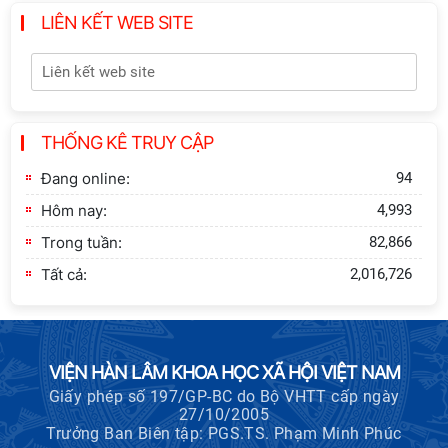
Hội thảo quốc tế "Không gian phát
LIÊN KẾT WEB SITE
triển Việt Nam trong kỷ nguyên mới:
Định hướng chiến lược và lựa chọn
chính sách”
Khai quật công trường khai thác đá
THỐNG KÊ TRUY CẬP
xây dựng Thành Nhà Hồ ở núi An
Tôn
Đang online:
94
Hôm nay:
4,993
Trong tuần:
82,866
Tất cả:
2,016,726
VIỆN HÀN LÂM KHOA HỌC XÃ HỘI VIỆT NAM
Giấy phép số 197/GP-BC do Bộ VHTT cấp ngày
27/10/2005
Trưởng Ban Biên tập: PGS.TS. Phạm Minh Phúc