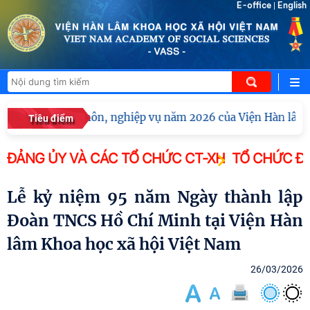
E-office
English
|
uấn chuyên môn, nghiệp vụ năm 2026 của Viện Hàn lâm Khoa 
Tiêu điểm
ĐẢNG ỦY VÀ CÁC TỔ CHỨC CT-XH
TỔ CHỨC Đ
Lễ kỷ niệm 95 năm Ngày thành lập
Đoàn TNCS Hồ Chí Minh tại Viện Hàn
lâm Khoa học xã hội Việt Nam
26/03/2026