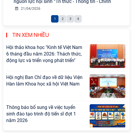
nguồn lực nội sinh “Tri thức - Thông tin - Chính
Hội nghị Lãnh đạo Viện Hàn lâm
21/04/2026
Khoa học xã hội Việt Nam làm việc
1
2
3
4
với Ban Chủ nhiệm các Chương trình
khoa học và công nghệ trọng điểm
cấp Bộ
TIN XEM NHIỀU
Hội thảo khoa học "Kinh tế Việt Nam
6 tháng đầu năm 2026: Thách thức,
động lực và triển vọng phát triển"
Hội nghị Ban Chỉ đạo về dữ liệu Viện
Hàn lâm Khoa học xã hội Việt Nam
Thông báo bổ sung về việc tuyển
sinh đào tạo trình độ tiến sĩ đợt 1
năm 2026