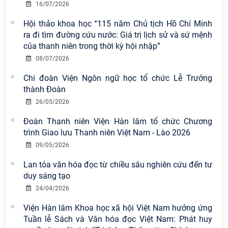
Nam có 02 tác phẩm đạt giải khuyến
16/07/2026
khích tại Cuộc thi chính luận bảo vệ
Hội thảo khoa học “115 năm Chủ tịch Hồ Chí Minh
nền tảng tư tưởng của Đảng năm
ra đi tìm đường cứu nước: Giá trị lịch sử và sứ mệnh
2026
của thanh niên trong thời kỳ hội nhập”
Viện Hàn lâm Khoa học xã hội Việt
08/07/2026
Nam công bố các quyết định về
Chi đoàn Viện Ngôn ngữ học tổ chức Lễ Trưởng
công tác cán bộ
thành Đoàn
26/05/2026
Chi bộ Viện Sử học tổ chức Tọa đàm
chuyên đề: Đẩy mạnh học tập, thực
Đoàn Thanh niên Viện Hàn lâm tổ chức Chương
hành tư tưởng, đạo đức, phương
trình Giao lưu Thanh niên Việt Nam - Lào 2026
pháp, phong cách Hồ Chí Minh trong
09/05/2026
giai đoạn phát triển mới
Lan tỏa văn hóa đọc từ chiều sâu nghiên cứu đến tư
Hội thảo khoa học quốc tế “Không
duy sáng tạo
gian phát triển Việt Nam trong kỷ
24/04/2026
nguyên mới: Định hướng chiến lược
Viện Hàn lâm Khoa học xã hội Việt Nam hưởng ứng
và lựa chọn chính sách” sẽ diễn ra
Tuần lễ Sách và Văn hóa đọc Việt Nam: Phát huy
vào thứ ba, ngày 28/7/2026