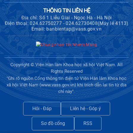
THÔNG TIN LIÊN HỆ
Địa chỉ: Số 1 Liễu Giai - Ngọc Hà - Hà Nội
Điện thoại: 024.62750277 - 024.62730408(Máy lẻ 4113)
Email: banbientap@vass.gov.vn
Copyright © Viện Hàn lâm Khoa học xã hội Việt Nam. All
Rights Reserved
"Ghi rõ nguồn Cổng thông tin điện tử Viện Hàn lâm Khoa học
xã hội Việt Nam (www.vass.gov.vn) khi trích dẫn lại tin từ địa
chỉ này".
Hỏi - Đáp
Liên hệ - Góp ý
Sơ đồ cổng
RSS