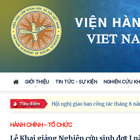
GIỚI THIỆU
TIN TỨC - SỰ KIỆN
NGHIÊN CỨU K
Hội nghị giao ban công tác tháng 8 năm 2026 c
Tiêu điểm
HÀNH CHÍNH – TỔ CHỨC
Lễ Khai giảng Nghiên cứu sinh đợt I 