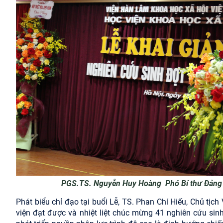
PGS.TS. Nguyễn Huy Hoàng Phó Bí thư Đảng ủy
Phát biểu chỉ đạo tại buổi Lễ, TS. Phan Chí Hiếu, Chủ t
viện đạt được và nhiệt liệt chúc mừng 41 nghiên cứu sin