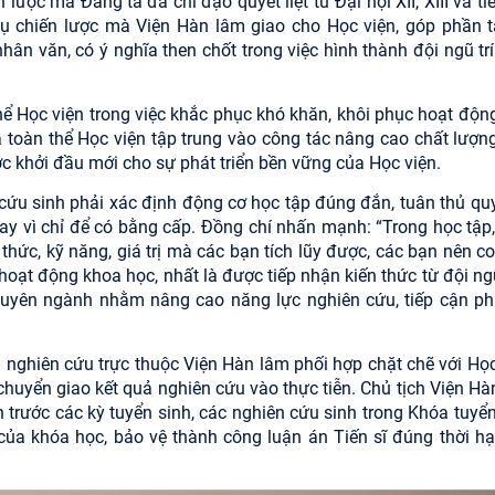
lược mà Đảng ta đã chỉ đạo quyết liệt từ Đại hội XII, XIII và ti
vụ chiến lược mà Viện Hàn lâm giao cho Học viện, góp phần t
hân văn, có ý nghĩa then chốt trong việc hình thành đội ngũ trí
hể Học viện trong việc khắc phục khó khăn, khôi phục hoạt độn
 toàn thể Học viện tập trung vào công tác nâng cao chất lượn
c khởi đầu mới cho sự phát triển bền vững của Học viện.
cứu sinh phải xác định động cơ học tập đúng đắn, tuân thủ quy
thay vì chỉ để có bằng cấp. Đồng chí nhấn mạnh: “Trong học tập
hức, kỹ năng, giá trị mà các bạn tích lũy được, các bạn nên co
 hoạt động khoa học, nhất là được tiếp nhận kiến thức từ đội ng
chuyên ngành nhằm nâng cao năng lực nghiên cứu, tiếp cận p
 nghiên cứu trực thuộc Viện Hàn lâm phối hợp chặt chẽ với Học
 chuyển giao kết quả nghiên cứu vào thực tiễn. Chủ tịch Viện Hà
 trước các kỳ tuyển sinh, các nghiên cứu sinh trong Khóa tuyển
ủa khóa học, bảo vệ thành công luận án Tiến sĩ đúng thời hạn