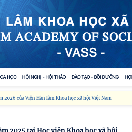
HOA HỌC
HỘI NGHỊ - HỘI THẢO
ĐÀO TẠO - BỒI DƯỠNG
HỢ
ủa Viện Hàn lâm Khoa học xã hội Việt Nam
Viện Hà
năm 2025 tại Học viện Khoa học xã hội