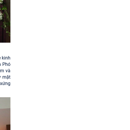
 kinh
n Phó
ệm và
y mặt
 xứng