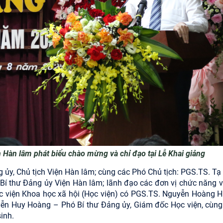
n Hàn lâm phát biểu chào mừng và chỉ đạo tại Lễ Khai giảng
 ủy, Chủ tịch Viện Hàn lâm; cùng các Phó Chủ tịch: PGS.TS. Tạ
í thư Đảng ủy Viện Hàn lâm; lãnh đạo các đơn vị chức năng v
ọc viện Khoa học xã hội (Học viện) có PGS.TS. Nguyễn Hoàng H
yễn Huy Hoàng – Phó Bí thư Đảng ủy, Giám đốc Học viện, cùng
inh.