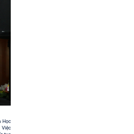
2026
à Học
 Việc