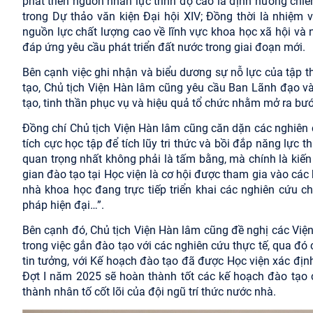
phát triển nguồn nhân lực trình độ cao là định hướng chiến 
trong Dự thảo văn kiện Đại hội XIV; Đồng thời là nhiệm 
nguồn lực chất lượng cao về lĩnh vực khoa học xã hội và n
đáp ứng yêu cầu phát triển đất nước trong giai đoạn mới.
Bên cạnh việc ghi nhận và biểu dương sự nỗ lực của tập t
tạo, Chủ tịch Viện Hàn lâm cũng yêu cầu Ban Lãnh đạo và
tạo, tinh thần phục vụ và hiệu quả tổ chức nhằm mở ra bướ
Đồng chí Chủ tịch Viện Hàn lâm cũng căn dặn các nghiên 
tích cực học tập để tích lũy tri thức và bồi đắp năng lực 
quan trọng nhất không phải là tấm bằng, mà chính là kiến t
gian đào tạo tại Học viện là cơ hội được tham gia vào các
nhà khoa học đang trực tiếp triển khai các nghiên cứu 
pháp hiện đại…”.
Bên cạnh đó, Chủ tịch Viện Hàn lâm cũng đề nghị các Viện
trong việc gắn đào tạo với các nghiên cứu thực tế, qua đó
tin tưởng, với Kế hoạch đào tạo đã được Học viện xác định
Đợt I năm 2025 sẽ hoàn thành tốt các kế hoạch đào tạo c
thành nhân tố cốt lõi của đội ngũ trí thức nước nhà.