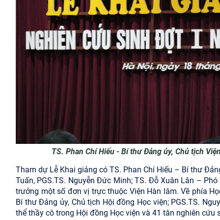
TS. Phan Chí Hiếu - Bí thư Đảng ủy, Chủ tịch Việ
Tham dự Lễ Khai giảng có TS. Phan Chí Hiếu – Bí thư Đảng
Tuấn, PGS.TS. Nguyễn Đức Minh; TS. Đỗ Xuân Lân – Phó B
trưởng một số đơn vị trực thuộc Viện Hàn lâm. Về phía H
Bí thư Đảng ủy, Chủ tịch Hội đồng Học viện; PGS.TS. Ngu
thể thầy cô trong Hội đồng Học viện và 41 tân nghiên cứu s