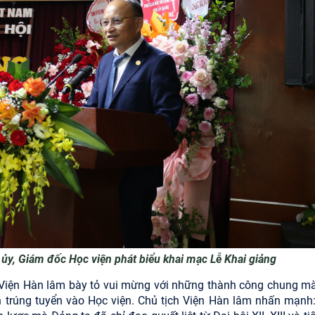
, Giám đốc Học viện phát biểu khai mạc Lễ Khai giảng
ịch Viện Hàn lâm bày tỏ vui mừng với những thành công chung m
h trúng tuyển vào Học viện. Chủ tịch Viện Hàn lâm nhấn mạnh: