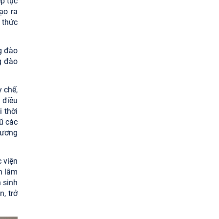
ếp tục
ạo ra
 thức
g đào
g đào
 chế,
, điều
i thời
ũ các
hương
 viện
n lâm
 sinh
, trở