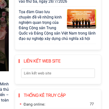
vào thứ ba, ngày 28/7/2026
Tọa đàm Giao lưu
chuyên đề về những kinh
nghiệm quan trọng của
Đảng Cộng sản Trung
Quốc và Đảng Cộng sản Việt Nam trong lãnh
đạo sự nghiệp xây dựng chủ nghĩa xã hội
Hội nghị Lãnh đạo Viện
Hàn lâm Khoa học xã hội
Việt Nam làm việc với
LIÊN KẾT WEB SITE
Ban Chủ nhiệm các
Chương trình khoa học và công nghệ trọng
điểm cấp Bộ
 Minh
Hội thảo khoa học "Kinh
à thủ
tế Việt Nam 6 tháng đầu
iển –
THỐNG KÊ TRUY CẬP
năm 2026: Thách thức,
 toàn
động lực và triển vọng
Đang online:
77
phát triển"