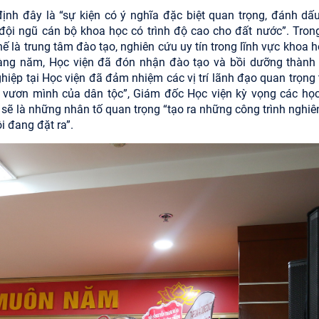
nh đây là “sự kiện có ý nghĩa đặc biệt quan trọng, đánh dấ
ội ngũ cán bộ khoa học có trình độ cao cho đất nước”. Trong
hế là trung tâm đào tạo, nghiên cứu uy tín trong lĩnh vực khoa 
hàng năm, Học viện đã đón nhận đào tạo và bồi dưỡng thành
nghiệp tại Học viện đã đảm nhiệm các vị trí lãnh đạo quan trọng
 vươn mình của dân tộc”, Giám đốc Học viện kỳ vọng các học
h sẽ là những nhân tố quan trọng “tạo ra những công trình nghiê
i đang đặt ra”.