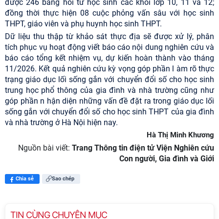
được 246 bảng hỏi từ học sinh các khối lớp 10, 11 và 12;
đồng thời thực hiện 08 cuộc phỏng vấn sâu với học sinh
THPT, giáo viên và phụ huynh học sinh THPT.
Dữ liệu thu thập từ khảo sát thực địa sẽ được xử lý, phân
tích phục vụ hoạt động viết báo cáo nội dung nghiên cứu và
báo cáo tổng kết nhiệm vụ, dự kiến hoàn thành vào tháng
11/2026. Kết quả nghiên cứu kỳ vọng góp phần l àm rõ thực
trạng giáo dục lối sống gắn với chuyển đổi số cho học sinh
trung học phổ thông của gia đình và nhà trường cũng như
góp phần n hận diện những vấn đề đặt ra trong giáo dục lối
sống gắn với chuyển đổi số cho học sinh THPT của gia đình
và nhà trường ở Hà Nội hiện nay.
Hà Thị Minh Khương
Nguồn bài viết:
Trang Thông tin điện tử Viện Nghiên cứu
Con người, Gia đình và Giới
Chia sẻ
Sao chép
TIN CÙNG CHUYÊN MỤC