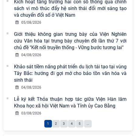
Kích hoạt tăng trưởng hai con số thông qua chính
Viện Hàn lâm Khoa học xã hội Việt
sách vi mô thúc đẩy hệ sinh thái đổi mới sáng tạo
Nam công bố các quyết định về
và chuyển đổi số ở Việt Nam
công tác cán bộ
05/08/2026
Chi bộ Viện Sử học tổ chức Tọa đàm
Giới thiệu không gian trưng bày của Viện Nghiên
chuyên đề: Đẩy mạnh học tập, thực
cứu Văn hóa tại trưng bày chuyên đề lần thứ 7 với
hành tư tưởng, đạo đức, phương
chủ đề "Kết nối truyền thống - Vững bước tương lai"
pháp, phong cách Hồ Chí Minh trong
04/08/2026
giai đoạn phát triển mới
Khảo sát tiềm năng phát triển du lịch tái tạo tại vùng
Hội thảo khoa học quốc tế “Không
Tây Bắc: hướng đi gợi mở cho bảo tồn văn hóa và
gian phát triển Việt Nam trong kỷ
sinh thái
nguyên mới: Định hướng chiến lược
04/08/2026
và lựa chọn chính sách” sẽ diễn ra
Lễ ký kết Thỏa thuận hợp tác giữa Viện Hàn lâm
vào thứ ba, ngày 28/7/2026
Khoa học xã hội Việt Nam và Tỉnh ủy Cao Bằng
Hội nghị Lãnh đạo Viện Hàn lâm
03/08/2026
Khoa học xã hội Việt Nam làm việc
1
2
3
4
5
...
với Ban Chủ nhiệm các Chương trình
khoa học và công nghệ trọng điểm