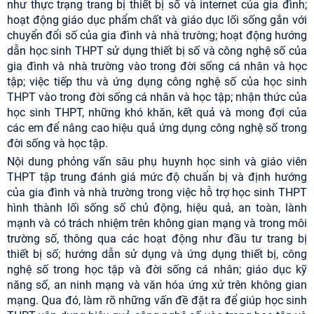
như thực trạng trang bị thiết bị số và internet của gia đình;
hoạt động giáo dục phẩm chất và giáo dục lối sống gắn với
chuyển đổi số của gia đình và nhà trường; hoạt động hướng
dẫn học sinh THPT sử dụng thiết bị số và công nghệ số của
gia đình và nhà trường vào trong đời sống cá nhân và học
tập; việc tiếp thu và ứng dụng công nghệ số của học sinh
THPT vào trong đời sống cá nhân và học tập; nhận thức của
học sinh THPT, những khó khăn, kết quả và mong đợi của
các em để nâng cao hiệu quả ứng dụng công nghệ số trong
đời sống và học tập.
Nội dung phỏng vấn sâu phụ huynh học sinh và giáo viên
THPT tập trung đánh giá mức độ chuẩn bị và định hướng
của gia đình và nhà trường trong việc hỗ trợ học sinh THPT
hình thành lối sống số chủ động, hiệu quả, an toàn, lành
mạnh và có trách nhiệm trên không gian mạng và trong môi
trường số, thông qua các hoạt động như đầu tư trang bị
thiết bị số; hướng dẫn sử dụng và ứng dụng thiết bị, công
nghệ số trong học tập và đời sống cá nhân; giáo dục kỹ
năng số, an ninh mạng và văn hóa ứng xử trên không gian
mạng. Qua đó, làm rõ những vấn đề đặt ra để giúp học sinh