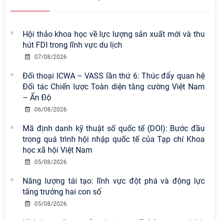
Hội thảo khoa học về lực lượng sản xuất mới và thu
hút FDI trong lĩnh vực du lịch
07/08/2026
Đối thoại ICWA – VASS lần thứ 6: Thúc đẩy quan hệ
Đối tác Chiến lược Toàn diện tăng cường Việt Nam
– Ấn Độ
06/08/2026
Mã định danh kỹ thuật số quốc tế (DOI): Bước đầu
trong quá trình hội nhập quốc tế của Tạp chí Khoa
học xã hội Việt Nam
Viện Hàn lâm Khoa học xã hội Việt
05/08/2026
Nam có 02 tác phẩm đạt giải khuyến
Năng lượng tái tạo: lĩnh vực đột phá và động lực
khích tại Cuộc thi chính luận bảo vệ
tăng trưởng hai con số
nền tảng tư tưởng của Đảng năm
2026
05/08/2026