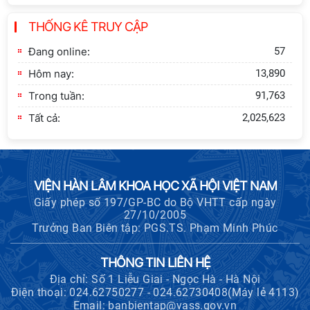
Lễ ký kết Thỏa thuận hợp tác giữa
THỐNG KÊ TRUY CẬP
Viện Hàn lâm Khoa học xã hội Việt
Nam và Tỉnh ủy Cao Bằng
Đang online:
57
Hôm nay:
13,890
Trong tuần:
91,763
Tất cả:
2,025,623
VIỆN HÀN LÂM KHOA HỌC XÃ HỘI VIỆT NAM
Giấy phép số 197/GP-BC do Bộ VHTT cấp ngày
27/10/2005
Trưởng Ban Biên tập: PGS.TS. Phạm Minh Phúc
THÔNG TIN LIÊN HỆ
Địa chỉ: Số 1 Liễu Giai - Ngọc Hà - Hà Nội
Điện thoại: 024.62750277 - 024.62730408(Máy lẻ 4113)
Email: banbientap@vass.gov.vn