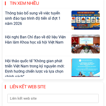
cấp Bộ
TIN XEM NHIỀU
Thông báo bổ sung về việc tuyển
sinh đào tạo trình độ tiến sĩ đợt 1
năm 2026
Hội nghị Ban Chỉ đạo về dữ liệu Viện
Hàn lâm Khoa học xã hội Việt Nam
Hội thảo quốc tế "Không gian phát
triển Việt Nam trong kỷ nguyên mới:
Định hướng chiến lược và lựa chọn
chính sách”
LIÊN KẾT WEB SITE
Khai quật công trường khai thác đá
xây dựng Thành Nhà Hồ ở núi An
Tôn