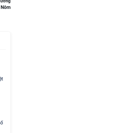
Hường
n Nôm
ệt
số