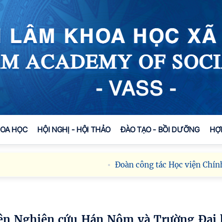
HOA HỌC
HỘI NGHỊ - HỘI THẢO
ĐÀO TẠO - BỒI DƯỠNG
HỢ
Đoàn công tác Học viện Chính trị qu