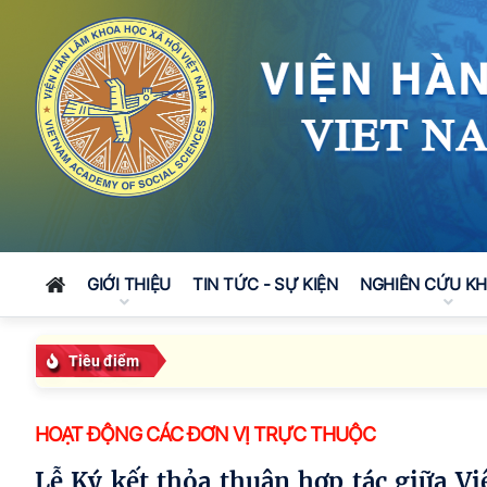
GIỚI THIỆU
TIN TỨC - SỰ KIỆN
NGHIÊN CỨU K
Tiêu điểm
HOẠT ĐỘNG CÁC ĐƠN VỊ TRỰC THUỘC
Lễ Ký kết thỏa thuận hợp tác giữa Viện Nghiên cứu Hán Nôm và Trường Đại học