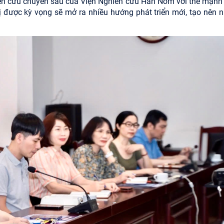
hiên cứu chuyên sâu của Viện Nghiên cứu Hán Nôm với thế mạnh
được kỳ vọng sẽ mở ra nhiều hướng phát triển mới, tạo nên 