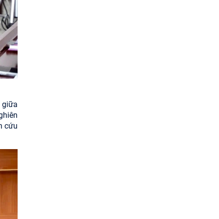
 giữa
ghiên
n cứu