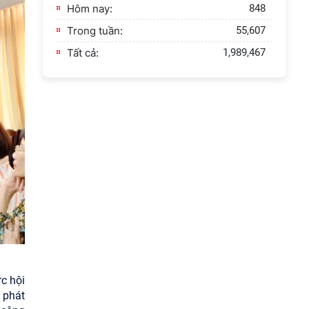
Hôm nay:
848
Trong tuần:
55,607
Tất cả:
1,989,467
c hội
 phát