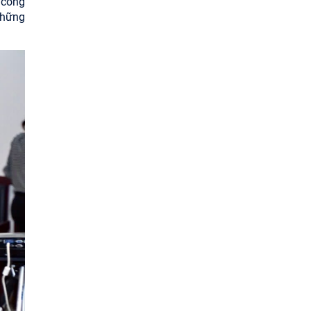
 công
những