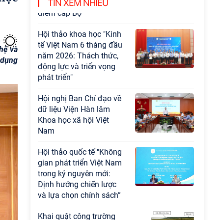
Chương trình khoa học và công nghệ trọng
TIN XEM NHIỀU
điểm cấp Bộ
Hội thảo khoa học "Kinh
tế Việt Nam 6 tháng đầu
hệ và
năm 2026: Thách thức,
 dụng
động lực và triển vọng
phát triển"
Hội nghị Ban Chỉ đạo về
dữ liệu Viện Hàn lâm
Khoa học xã hội Việt
Nam
Hội thảo quốc tế "Không
gian phát triển Việt Nam
trong kỷ nguyên mới:
Định hướng chiến lược
và lựa chọn chính sách”
Khai quật công trường