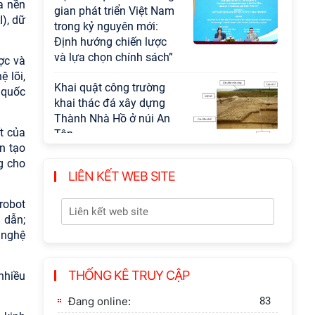
a nền
gian phát triển Việt Nam
I), dữ
trong kỷ nguyên mới:
Định hướng chiến lược
và lựa chọn chính sách”
ợc và
 lõi,
Khai quật công trường
 quốc
khai thác đá xây dựng
Thành Nhà Hồ ở núi An
t của
Tôn
n tạo
ng cho
LIÊN KẾT WEB SITE
robot
 dẫn;
 nghệ
THỐNG KÊ TRUY CẬP
nhiều
Đang online:
83