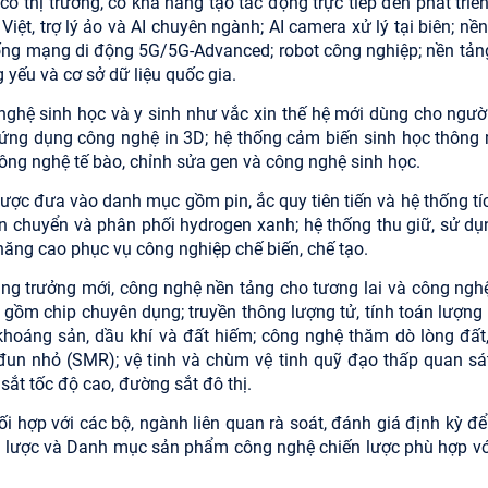
 thị trường, có khả năng tạo tác động trực tiếp đến phát triển
iệt, trợ lý ảo và AI chuyên ngành; AI camera xử lý tại biên; nề
thống mạng di động 5G/5G-Advanced; robot công nghiệp; nền tản
 yếu và cơ sở dữ liệu quốc gia.
ệ sinh học và y sinh như vắc xin thế hệ mới dùng cho người;
 ứng dụng công nghệ in 3D; hệ thống cảm biến sinh học thông 
 công nghệ tế bào, chỉnh sửa gen và công nghệ sinh học.
ược đưa vào danh mục gồm pin, ắc quy tiên tiến và hệ thống tíc
vận chuyển và phân phối hydrogen xanh; hệ thống thu giữ, sử dụ
u năng cao phục vụ công nghiệp chế biến, chế tạo.
ng trưởng mới, công nghệ nền tảng cho tương lai và công ngh
gồm chip chuyên dụng; truyền thông lượng tử, tính toán lượng 
khoáng sản, dầu khí và đất hiếm; công nghệ thăm dò lòng đất,
un nhỏ (SMR); vệ tinh và chùm vệ tinh quỹ đạo thấp quan sát
sắt tốc độ cao, đường sắt đô thị.
i hợp với các bộ, ngành liên quan rà soát, đánh giá định kỳ để 
 lược và Danh mục sản phẩm công nghệ chiến lược phù hợp vớ