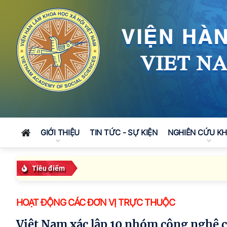
GIỚI THIỆU
TIN TỨC - SỰ KIỆN
NGHIÊN CỨU K
Tiêu điểm
HOẠT ĐỘNG CÁC ĐƠN VỊ TRỰC THUỘC
Việt Nam xác lập 10 nhóm công nghệ c