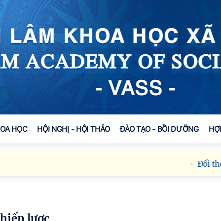
HOA HỌC
HỘI NGHỊ - HỘI THẢO
ĐÀO TẠO - BỒI DƯỠNG
HỢ
Đối thoại ICW
hiến lược