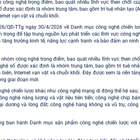
ông nghệ trọng điểm, bao quát nhiều lĩnh vực then chốt củ
ố được xác định là nhóm trung tâm, bao gồm trí tuệ nhân tạo (A
ernet vạn vật và chuỗi khối.
026/QĐ-TTg ngày 30/4/2026 về Danh mục công nghệ chiến lư
rọng để tập trung nguồn lực phát triển các lĩnh vực công nghệ
tăng trưởng kinh tế, năng lực cạnh tranh và bảo đảm an ninh
nhóm công nghệ trọng điểm, bao quát nhiều lĩnh vực then chố
 nghệ số được xác định là nhóm trung tâm, bao gồm trí tuệ nhâ
n biên, Internet vạn vật và chuỗi khối. Đây được xem là nền tả
rong giai đoạn mới.
 nghệ chiến lược khác như công nghệ mạng di động thế hệ sau; 
công nghệ năng lượng và vật liệu tiên tiến; công nghệ chip bán
ại dương và lòng đất; công nghệ hàng không và vũ trụ; công
ũng ban hành Danh mục sản phẩm công nghệ chiến lược với 