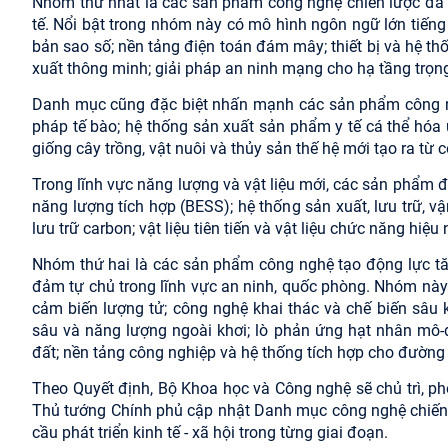
Nhóm thứ nhất là các sản phẩm công nghệ chiến lược đã có
tế. Nổi bật trong nhóm này có mô hình ngôn ngữ lớn tiếng V
bản sao số; nền tảng điện toán đám mây; thiết bị và hệ 
xuất thông minh; giải pháp an ninh mạng cho hạ tầng trọng
Danh mục cũng đặc biệt nhấn mạnh các sản phẩm công ngh
pháp tế bào; hệ thống sản xuất sản phẩm y tế cá thể hóa
giống cây trồng, vật nuôi và thủy sản thế hệ mới tạo ra từ
Trong lĩnh vực năng lượng và vật liệu mới, các sản phẩm đ
năng lượng tích hợp (BESS); hệ thống sản xuất, lưu trữ, 
lưu trữ carbon; vật liệu tiên tiến và vật liệu chức năng hiệ
Nhóm thứ hai là các sản phẩm công nghệ tạo động lực tă
đảm tự chủ trong lĩnh vực an ninh, quốc phòng. Nhóm này 
cảm biến lượng tử; công nghệ khai thác và chế biến sâu 
sâu và năng lượng ngoài khơi; lò phản ứng hạt nhân mô-đ
đất; nền tảng công nghiệp và hệ thống tích hợp cho đường 
Theo Quyết định, Bộ Khoa học và Công nghệ sẽ chủ trì, phố
Thủ tướng Chính phủ cập nhật Danh mục công nghệ chiến
cầu phát triển kinh tế - xã hội trong từng giai đoạn.