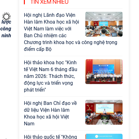
TIN XEM NHIỀU
đạo sự nghiệp xây dựng chủ nghĩa xã hội
Hội nghị Lãnh đạo Viện
 lược
Hàn lâm Khoa học xã hội
 công
Việt Nam làm việc với
 ninh
Ban Chủ nhiệm các
Chương trình khoa học và công nghệ trọng
điểm cấp Bộ
Hội thảo khoa học "Kinh
tế Việt Nam 6 tháng đầu
năm 2026: Thách thức,
động lực và triển vọng
phát triển"
Hội nghị Ban Chỉ đạo về
dữ liệu Viện Hàn lâm
Khoa học xã hội Việt
Nam
Hội thảo quốc tế "Không