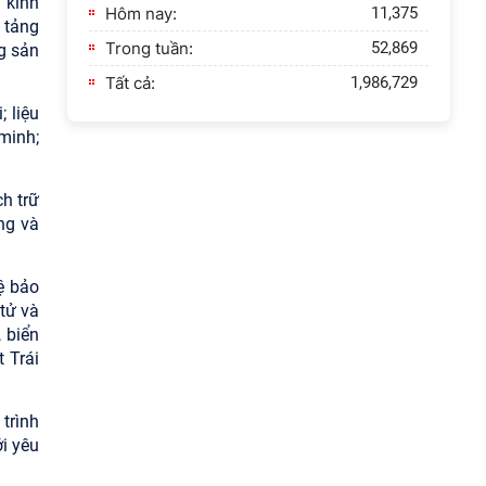
 kinh
Hôm nay:
11,375
n tảng
Trong tuần:
52,869
g sản
Tất cả:
1,986,729
 liệu
minh;
h trữ
ng và
ệ bảo
tử và
 biển
 Trái
trình
i yêu