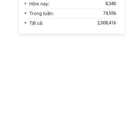
việc tuyển sinh đào tạo
Hôm nay:
8,340
trình độ tiến sĩ đợt 1 năm
Trong tuần:
74,556
2026
Tất cả:
2,008,416
Hội thảo quốc tế "Không
gian phát triển Việt Nam
trong kỷ nguyên mới:
Định hướng chiến lược
và lựa chọn chính sách”