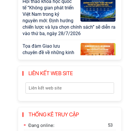
đạo sự nghiệp xây dựng chủ nghĩa xã hội
Hội nghị Lãnh đạo Viện
Hàn lâm Khoa học xã hội
Việt Nam làm việc với
Ban Chủ nhiệm các
Chương trình khoa học và công nghệ trọng
điểm cấp Bộ
Hội thảo khoa học "Kinh
tế Việt Nam 6 tháng đầu
năm 2026: Thách thức,
LIÊN KẾT WEB SITE
động lực và triển vọng
phát triển"
Hội nghị Ban Chỉ đạo về
dữ liệu Viện Hàn lâm
Khoa học xã hội Việt
THỐNG KÊ TRUY CẬP
Nam
Đang online:
53
Thông báo bổ sung về