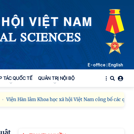
E-office
English
|
Viện Hàn lâm Khoa học
xã hội Việt Nam có 02
P TÁC QUỐC TẾ
QUẢN TRỊ NỘI BỘ
tác phẩm đạt giải
khuyến khích tại Cuộc thi
chính luận bảo vệ nền tảng tư tưởng của
Đảng năm 2026
Viện Hàn lâm Khoa học xã hội Việt Nam công bố các quyết 
Chi bộ Viện Sử học tổ
chức Tọa đàm chuyên
đề: Đẩy mạnh học tập,
thực hành tư tưởng, đạo