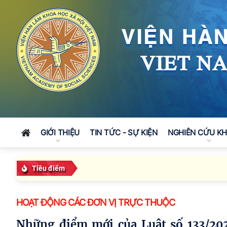
GIỚI THIỆU
TIN TỨC - SỰ KIỆN
NGHIÊN CỨU K
Tiêu điểm
HOẠT ĐỘNG CÁC ĐƠN VỊ TRỰC THUỘC
Những điểm mới của Luật số 133/2025/QH5 ngày 10/12/2025 của Quốc hội: Luật