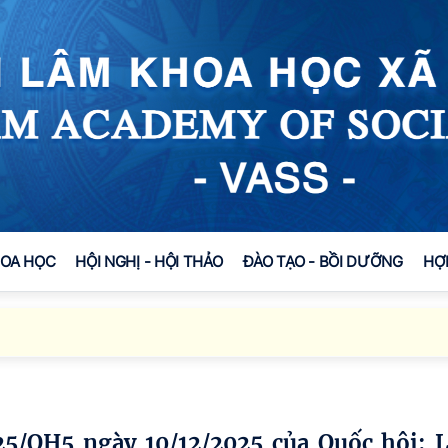
HOA HỌC
HỘI NGHỊ - HỘI THẢO
ĐÀO TẠO - BỒI DƯỠNG
HỢ