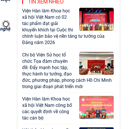
TIN XEM NHIỀU
đức, phương pháp, phong cách Hồ Chí Minh
trong giai đoạn phát triển mới
Viện Hàn lâm Khoa học
xã hội Việt Nam công bố
 nghệ
các quyết định về công
tác cán bộ
Hội thảo khoa học quốc
tế “Không gian phát triển
Việt Nam trong kỷ
nguyên mới: Định hướng
chiến lược và lựa chọn chính sách” sẽ diễn ra
vào thứ ba, ngày 28/7/2026
Tọa đàm Giao lưu
chuyên đề về những kinh
nghiệm quan trọng của
Đảng Cộng sản Trung
Quốc và Đảng Cộng sản Việt Nam trong lãnh