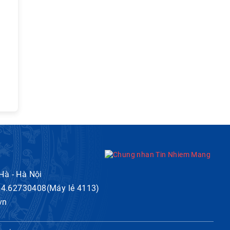
 Hà - Hà Nội
024.62730408(Máy lẻ 4113)
vn