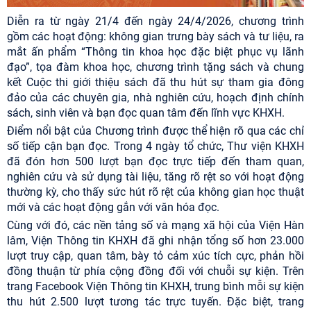
Diễn ra từ ngày 21/4 đến ngày 24/4/2026, chương trình
gồm các hoạt động: không gian trưng bày sách và tư liệu, ra
mắt ấn phẩm “Thông tin khoa học đặc biệt phục vụ lãnh
đạo”, tọa đàm khoa học, chương trình tặng sách và chung
kết Cuộc thi giới thiệu sách đã thu hút sự tham gia đông
đảo của các chuyên gia, nhà nghiên cứu, hoạch định chính
sách, sinh viên và bạn đọc quan tâm đến lĩnh vực KHXH.
Điểm nổi bật của Chương trình được thể hiện rõ qua các chỉ
số tiếp cận bạn đọc. Trong 4 ngày tổ chức, Thư viện KHXH
đã đón hơn 500 lượt bạn đọc trực tiếp đến tham quan,
nghiên cứu và sử dụng tài liệu, tăng rõ rệt so với hoạt động
thường kỳ, cho thấy sức hút rõ rệt của không gian học thuật
mới và các hoạt động gắn với văn hóa đọc.
Cùng với đó, các nền tảng số và mạng xã hội của Viện Hàn
lâm, Viện Thông tin KHXH đã ghi nhận tổng số hơn 23.000
lượt truy cập, quan tâm, bày tỏ cảm xúc tích cực, phản hồi
đồng thuận từ phía cộng đồng đối với chuỗi sự kiện. Trên
trang Facebook Viện Thông tin KHXH, trung bình mỗi sự kiện
thu hút 2.500 lượt tương tác trực tuyến. Đặc biệt, trang