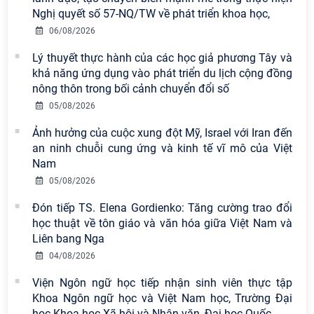
Nghị quyết số 57-NQ/TW về phát triển khoa học,
06/08/2026
Lý thuyết thực hành của các học giả phương Tây và
khả năng ứng dụng vào phát triển du lịch cộng đồng
nông thôn trong bối cảnh chuyển đổi số
Viện Hàn lâm Khoa học xã hội Việt
05/08/2026
Nam có 02 tác phẩm đạt giải khuyến
khích tại Cuộc thi chính luận bảo vệ
Ảnh hưởng của cuộc xung đột Mỹ, Israel với Iran đến
nền tảng tư tưởng của Đảng năm
an ninh chuỗi cung ứng và kinh tế vĩ mô của Việt
2026
Nam
05/08/2026
Chi bộ Viện Sử học tổ chức Tọa đàm
chuyên đề: Đẩy mạnh học tập, thực
Đón tiếp TS. Elena Gordienko: Tăng cường trao đổi
hành tư tưởng, đạo đức, phương
học thuật về tôn giáo và văn hóa giữa Việt Nam và
pháp, phong cách Hồ Chí Minh trong
Liên bang Nga
giai đoạn phát triển mới
04/08/2026
Đảng ủy Viện Hàn lâm Khoa học xã
Viện Ngôn ngữ học tiếp nhận sinh viên thực tập
hội Việt Nam sơ kết công tác 6 tháng
Khoa Ngôn ngữ học và Việt Nam học, Trường Đại
đầu năm và triển khai nhiệm vụ
học Khoa học Xã hội và Nhân văn, Đại học Quốc
…