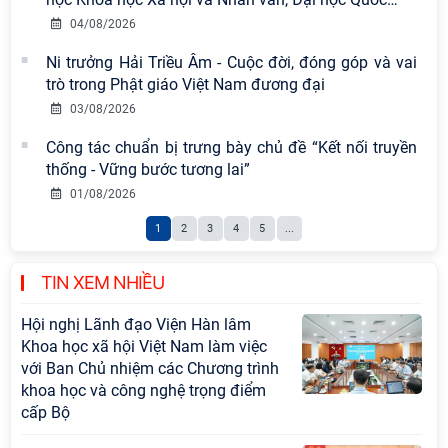
trọng tâm 6 tháng cuối năm 2026
04/08/2026
Hội thảo khoa học quốc tế “Không
Ni trưởng Hải Triều Âm - Cuộc đời, đóng góp và vai
gian phát triển Việt Nam trong kỷ
trò trong Phật giáo Việt Nam đương đại
nguyên mới: Định hướng chiến lược
03/08/2026
và lựa chọn chính sách” sẽ diễn ra
Công tác chuẩn bị trưng bày chủ đề “Kết nối truyền
vào thứ ba, ngày 28/7/2026
thống - Vững bước tương lai”
Tọa đàm Giao lưu chuyên đề về
01/08/2026
những kinh nghiệm quan trọng của
1
2
3
4
5
...
Đảng Cộng sản Trung Quốc và Đảng
Cộng sản Việt Nam trong lãnh đạo
sự nghiệp xây dựng chủ nghĩa xã hội
TIN XEM NHIỀU
Hội nghị Lãnh đạo Viện Hàn lâm
Khoa học xã hội Việt Nam làm việc
với Ban Chủ nhiệm các Chương trình
khoa học và công nghệ trọng điểm
cấp Bộ