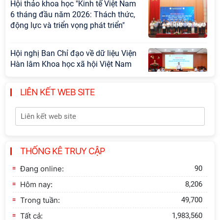
Hội thảo khoa học "Kinh tế Việt Nam
6 tháng đầu năm 2026: Thách thức,
động lực và triển vọng phát triển"
Hội nghị Ban Chỉ đạo về dữ liệu Viện
Hàn lâm Khoa học xã hội Việt Nam
LIÊN KẾT WEB SITE
Hội thảo quốc tế "Không gian phát
triển Việt Nam trong kỷ nguyên mới:
Định hướng chiến lược và lựa chọn
chính sách”
THỐNG KÊ TRUY CẬP
Khai quật công trường khai thác đá
xây dựng Thành Nhà Hồ ở núi An
Đang online:
90
Tôn
Hôm nay:
8,206
Trong tuần:
49,700
Tất cả:
1,983,560