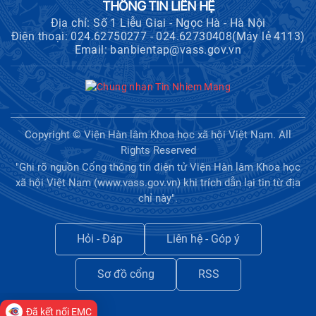
THÔNG TIN LIÊN HỆ
Địa chỉ: Số 1 Liễu Giai - Ngọc Hà - Hà Nội
Điện thoại: 024.62750277 - 024.62730408(Máy lẻ 4113)
Email: banbientap@vass.gov.vn
Copyright © Viện Hàn lâm Khoa học xã hội Việt Nam. All
Rights Reserved
"Ghi rõ nguồn Cổng thông tin điện tử Viện Hàn lâm Khoa học
xã hội Việt Nam (www.vass.gov.vn) khi trích dẫn lại tin từ địa
chỉ này".
Hỏi - Đáp
Liên hệ - Góp ý
Sơ đồ cổng
RSS
Đã kết nối EMC