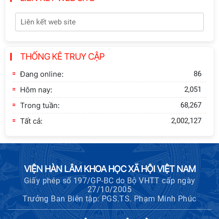
xây dựng Thành Nhà Hồ ở núi An
Tôn
Thông báo bổ sung về việc tuyển
THỐNG KÊ TRUY CẬP
sinh đào tạo trình độ tiến sĩ đợt 1
năm 2026
Đang online:
86
Hôm nay:
2,051
Trong tuần:
68,267
Tất cả:
2,002,127
VIỆN HÀN LÂM KHOA HỌC XÃ HỘI VIỆT NAM
Giấy phép số 197/GP-BC do Bộ VHTT cấp ngày
27/10/2005
Trưởng Ban Biên tập: PGS.TS. Phạm Minh Phúc