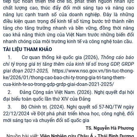
tiếp tục hoàn thiện thể chế số, phát triển nguồn nhân lực
chất lượng cao, thúc đẩy đổi mới sáng tạo và nâng cao
năng lực cạnh tranh số của doanh nghiệp. Đây là những
điều kiện quan trọng để kinh tế số từng bước trở thành nền
tảng cho tăng trưởng nhanh và bền vững, đồng thời nâng
cao khả năng thích ứng của Việt Nam trước những biến đổi
nhanh chóng của môi trường kinh tế và công nghệ toàn cầu.
TÀI LIỆU THAM KHẢO
1. Cơ quan thống kê quốc gia (2026),
Thông cáo báo
chí tỷ trọng giá trị tăng thêm của kinh tế số trong GDP, GRDP
giai đoạn 2021-2025,
https://www.nso.gov.vn/tin-tuc-thong-
ke/2026/01/thong-cao-bao-chi-ty-trong-gia-tri-tang-them-
cua-kinh-te-so-trong-gdp-grdp-giai-doan-2021-2025/
2. Đảng Cộng sản Việt Nam. (2026). Nghị quyết đại hội
đại biểu toàn quốc lần thứ XIV của Đảng
3. Bộ Chính trị. (2024). Nghị quyết số 57-NQ/TW ngày
22/12/2024 về Đột phá phát triển khoa học, công nghệ, đổi
mới sáng tạo và chuyển đổi số quốc gia
TS. Nguyễn Hà Phương
Nguồn bài viết:
Viện Nghiên cứu Châu Á - Thái Bình Dương