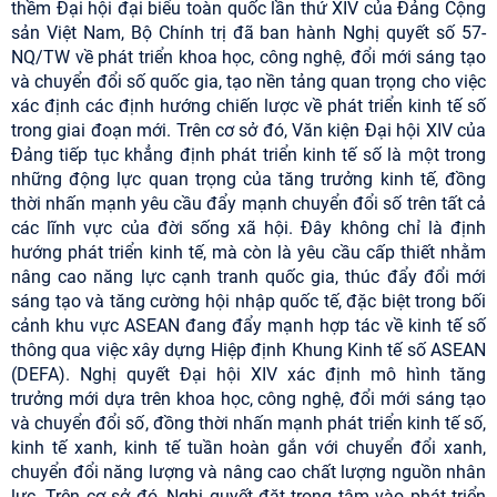
thềm Đại hội đại biểu toàn quốc lần thứ XIV của Đảng Cộng
sản Việt Nam, Bộ Chính trị đã ban hành Nghị quyết số 57-
NQ/TW về phát triển khoa học, công nghệ, đổi mới sáng tạo
và chuyển đổi số quốc gia, tạo nền tảng quan trọng cho việc
xác định các định hướng chiến lược về phát triển kinh tế số
trong giai đoạn mới. Trên cơ sở đó, Văn kiện Đại hội XIV của
Đảng tiếp tục khẳng định phát triển kinh tế số là một trong
những động lực quan trọng của tăng trưởng kinh tế, đồng
thời nhấn mạnh yêu cầu đẩy mạnh chuyển đổi số trên tất cả
các lĩnh vực của đời sống xã hội. Đây không chỉ là định
hướng phát triển kinh tế, mà còn là yêu cầu cấp thiết nhằm
nâng cao năng lực cạnh tranh quốc gia, thúc đẩy đổi mới
sáng tạo và tăng cường hội nhập quốc tế, đặc biệt trong bối
cảnh khu vực ASEAN đang đẩy mạnh hợp tác về kinh tế số
thông qua việc xây dựng Hiệp định Khung Kinh tế số ASEAN
(DEFA). Nghị quyết Đại hội XIV xác định mô hình tăng
trưởng mới dựa trên khoa học, công nghệ, đổi mới sáng tạo
và chuyển đổi số, đồng thời nhấn mạnh phát triển kinh tế số,
kinh tế xanh, kinh tế tuần hoàn gắn với chuyển đổi xanh,
chuyển đổi năng lượng và nâng cao chất lượng nguồn nhân
lực. Trên cơ sở đó, Nghị quyết đặt trọng tâm vào phát triển