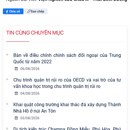
Chia sẻ
Sao chép
TIN CÙNG CHUYÊN MỤC
Bàn về điều chỉnh chính sách đối ngoại của Trung
Quốc từ năm 2022
06/08/2026
Chu trình quản trị rủi ro của OECD và vai trò của tư
vấn khoa học trong chu trình quản trị rủi ro
04/08/2026
Khai quật công trường khai thác đá xây dựng Thành
Viện Hàn lâm Khoa học xã hội Việt
Nhà Hồ ở núi An Tôn
Nam có 02 tác phẩm đạt giải khuyến
03/08/2026
khích tại Cuộc thi chính luận bảo vệ
nền tảng tư tưởng của Đảng năm
Di tích kiến trúc Champa Đồng Miễu, Phú Hòa, Phú