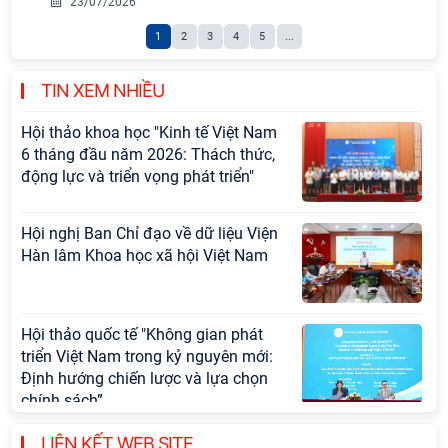
Hội nghị Lãnh đạo Viện Hàn lâm
23/07/2026
Khoa học xã hội Việt Nam làm việc
1
2
3
4
5
...
với Ban Chủ nhiệm các Chương trình
khoa học và công nghệ trọng điểm
cấp Bộ
TIN XEM NHIỀU
Hội thảo khoa học "Kinh tế Việt Nam
6 tháng đầu năm 2026: Thách thức,
động lực và triển vọng phát triển"
Hội nghị Ban Chỉ đạo về dữ liệu Viện
Hàn lâm Khoa học xã hội Việt Nam
Hội thảo quốc tế "Không gian phát
triển Việt Nam trong kỷ nguyên mới:
Định hướng chiến lược và lựa chọn
chính sách”
LIÊN KẾT WEB SITE
Khai quật công trường khai thác đá