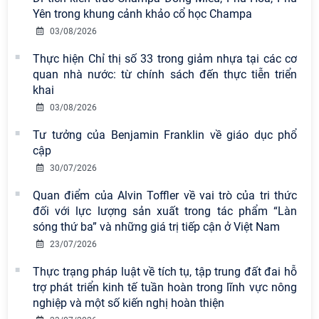
2026
Yên trong khung cảnh khảo cổ học Champa
03/08/2026
Chi bộ Viện Sử học tổ chức Tọa đàm
chuyên đề: Đẩy mạnh học tập, thực
Thực hiện Chỉ thị số 33 trong giảm nhựa tại các cơ
hành tư tưởng, đạo đức, phương
quan nhà nước: từ chính sách đến thực tiễn triển
pháp, phong cách Hồ Chí Minh trong
khai
giai đoạn phát triển mới
03/08/2026
Hội thảo khoa học quốc tế “Không
Tư tưởng của Benjamin Franklin về giáo dục phổ
gian phát triển Việt Nam trong kỷ
cập
nguyên mới: Định hướng chiến lược
30/07/2026
và lựa chọn chính sách” sẽ diễn ra
Quan điểm của Alvin Toffler về vai trò của tri thức
vào thứ ba, ngày 28/7/2026
đối với lực lượng sản xuất trong tác phẩm “Làn
Tọa đàm Giao lưu chuyên đề về
sóng thứ ba” và những giá trị tiếp cận ở Việt Nam
những kinh nghiệm quan trọng của
23/07/2026
Đảng Cộng sản Trung Quốc và Đảng
Thực trạng pháp luật về tích tụ, tập trung đất đai hỗ
Cộng sản Việt Nam trong lãnh đạo
trợ phát triển kinh tế tuần hoàn trong lĩnh vực nông
sự nghiệp xây dựng chủ nghĩa xã hội
nghiệp và một số kiến nghị hoàn thiện