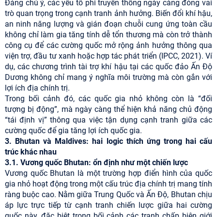
Đáng chú ý, các yếu tố phi truyền thống ngày càng đóng vai
trò quan trọng trong cạnh tranh ảnh hưởng. Biến đổi khí hậu,
an ninh năng lượng và gián đoạn chuỗi cung ứng toàn cầu
không chỉ làm gia tăng tính dễ tổn thương mà còn trở thành
công cụ để các cường quốc mở rộng ảnh hưởng thông qua
viện trợ, đầu tư xanh hoặc hợp tác phát triển (IPCC, 2021). Ví
dụ, các chương trình tài trợ khí hậu tại các quốc đảo Ấn Độ
Dương không chỉ mang ý nghĩa môi trường mà còn gắn với
lợi ích địa chính trị.
Trong bối cảnh đó, các quốc gia nhỏ không còn là “đối
tượng bị động”, mà ngày càng thể hiện khả năng chủ động
“tái định vị” thông qua việc tận dụng cạnh tranh giữa các
cường quốc để gia tăng lợi ích quốc gia.
3. Bhutan và Maldives: hai logic thích ứng trong hai cấu
trúc khác nhau
3.1. Vương quốc Bhutan: ổn định như một chiến lược
Vương quốc Bhutan là một trường hợp điển hình của quốc
gia nhỏ hoạt động trong một cấu trúc địa chính trị mang tính
ràng buộc cao. Nằm giữa Trung Quốc và Ấn Độ, Bhutan chịu
áp lực trực tiếp từ cạnh tranh chiến lược giữa hai cường
quốc này, đặc biệt trong bối cảnh các tranh chấp biên giới