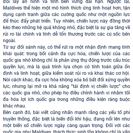
đổi lấy an ninh và tính bền vững dài hạn. Ngược lại,
Maldives thể hiện một mô hình thích ứng linh hoạt hơn, tận
dụng cạnh tranh giữa các cường quốc như một nguồn lực
để thúc đẩy phát triển. Tuy nhiên, chiến lược này đồng thời
kéo theo những hệ quả không nhỏ, đặc biệt là sự gia tăng về
rủi ro tài chính và tính dễ tổn thương trước các cú sốc bên
ngoài.
Từ sự đối sánh này, có thể rút ra một nhận định mang tính
khái quát: trong bối cảnh đa cực hóa, chiến lược của các
quốc gia nhỏ không chỉ là phản ứng thụ động trước cấu trúc
quyền lực, mà là quá trình lựa chọn có tính toán giữa ổn
định và linh hoạt, giữa kiểm soát rủi ro và khai thác cơ hội.
Nói cách khác, đa cực hóa không xóa bỏ bất đối xứng quyền
lực, nhưng lại mở ra khả năng “tái định vị chiến lược” cho
các quốc gia nhỏ, cho phép họ điều chỉnh hành vi nhằm tối
đa hóa lợi ích quốc gia trong những điều kiện ràng buộc
khác nhau.
Bên cạnh đó, bài viết cũng nhấn mạnh rằng các yếu tố phi
truyền thống, đặc biệt là biến đổi khí hậu, đang nổi lên như
một biến số chiến lược ngày càng quan trọng. Đối với các
quốc gia như Maldives, thách thức sinh tồn không chỉ là vấn