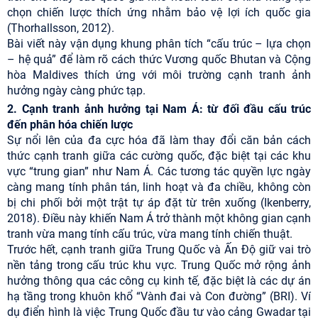
chọn chiến lược thích ứng nhằm bảo vệ lợi ích quốc gia
(Thorhallsson, 2012).
Bài viết này vận dụng khung phân tích “cấu trúc – lựa chọn
– hệ quả” để làm rõ cách thức Vương quốc Bhutan và Cộng
hòa Maldives thích ứng với môi trường cạnh tranh ảnh
hưởng ngày càng phức tạp.
2. Cạnh tranh ảnh hưởng tại Nam Á: từ đối đầu cấu trúc
đến phân hóa chiến lược
Sự nổi lên của đa cực hóa đã làm thay đổi căn bản cách
thức cạnh tranh giữa các cường quốc, đặc biệt tại các khu
vực “trung gian” như Nam Á. Các tương tác quyền lực ngày
càng mang tính phân tán, linh hoạt và đa chiều, không còn
bị chi phối bởi một trật tự áp đặt từ trên xuống (Ikenberry,
2018). Điều này khiến Nam Á trở thành một không gian cạnh
tranh vừa mang tính cấu trúc, vừa mang tính chiến thuật.
Trước hết, cạnh tranh giữa Trung Quốc và Ấn Độ giữ vai trò
nền tảng trong cấu trúc khu vực. Trung Quốc mở rộng ảnh
hưởng thông qua các công cụ kinh tế, đặc biệt là các dự án
hạ tầng trong khuôn khổ “Vành đai và Con đường” (BRI). Ví
dụ điển hình là việc Trung Quốc đầu tư vào cảng Gwadar tại