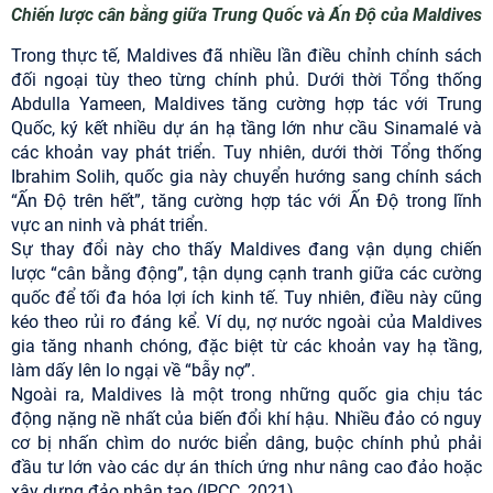
Chiến lược cân bằng giữa Trung Quốc và Ấn Độ của Maldives
Trong thực tế, Maldives đã nhiều lần điều chỉnh chính sách
đối ngoại tùy theo từng chính phủ. Dưới thời Tổng thống
Abdulla Yameen, Maldives tăng cường hợp tác với Trung
Quốc, ký kết nhiều dự án hạ tầng lớn như cầu Sinamalé và
các khoản vay phát triển. Tuy nhiên, dưới thời Tổng thống
Ibrahim Solih, quốc gia này chuyển hướng sang chính sách
“Ấn Độ trên hết”, tăng cường hợp tác với Ấn Độ trong lĩnh
vực an ninh và phát triển.
Sự thay đổi này cho thấy Maldives đang vận dụng chiến
lược “cân bằng động”, tận dụng cạnh tranh giữa các cường
quốc để tối đa hóa lợi ích kinh tế. Tuy nhiên, điều này cũng
kéo theo rủi ro đáng kể. Ví dụ, nợ nước ngoài của Maldives
gia tăng nhanh chóng, đặc biệt từ các khoản vay hạ tầng,
làm dấy lên lo ngại về “bẫy nợ”.
Ngoài ra, Maldives là một trong những quốc gia chịu tác
động nặng nề nhất của biến đổi khí hậu. Nhiều đảo có nguy
cơ bị nhấn chìm do nước biển dâng, buộc chính phủ phải
đầu tư lớn vào các dự án thích ứng như nâng cao đảo hoặc
xây dựng đảo nhân tạo (IPCC, 2021).