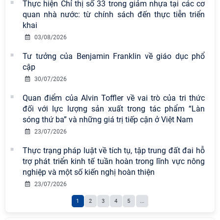
Thực hiện Chỉ thị số 33 trong giảm nhựa tại các cơ
Viện Hàn lâm Khoa học xã hội Việt
quan nhà nước: từ chính sách đến thực tiễn triển
Nam công bố các quyết định về
khai
công tác cán bộ
03/08/2026
Chi bộ Viện Sử học tổ chức Tọa đàm
Tư tưởng của Benjamin Franklin về giáo dục phổ
chuyên đề: Đẩy mạnh học tập, thực
cập
hành tư tưởng, đạo đức, phương
30/07/2026
pháp, phong cách Hồ Chí Minh trong
Quan điểm của Alvin Toffler về vai trò của tri thức
giai đoạn phát triển mới
đối với lực lượng sản xuất trong tác phẩm “Làn
Hội thảo khoa học quốc tế “Không
sóng thứ ba” và những giá trị tiếp cận ở Việt Nam
gian phát triển Việt Nam trong kỷ
23/07/2026
nguyên mới: Định hướng chiến lược
Thực trạng pháp luật về tích tụ, tập trung đất đai hỗ
và lựa chọn chính sách” sẽ diễn ra
trợ phát triển kinh tế tuần hoàn trong lĩnh vực nông
vào thứ ba, ngày 28/7/2026
nghiệp và một số kiến nghị hoàn thiện
Hội nghị Lãnh đạo Viện Hàn lâm
23/07/2026
Khoa học xã hội Việt Nam làm việc
1
2
3
4
5
...
với Ban Chủ nhiệm các Chương trình
khoa học và công nghệ trọng điểm