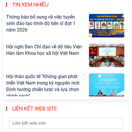
cấp Bộ
TIN XEM NHIỀU
Thông báo bổ sung về việc tuyển
sinh đào tạo trình độ tiến sĩ đợt 1
năm 2026
Hội nghị Ban Chỉ đạo về dữ liệu Viện
Hàn lâm Khoa học xã hội Việt Nam
Hội thảo quốc tế "Không gian phát
triển Việt Nam trong kỷ nguyên mới:
Định hướng chiến lược và lựa chọn
chính sách”
LIÊN KẾT WEB SITE
Khai quật công trường khai thác đá
xây dựng Thành Nhà Hồ ở núi An
Tôn