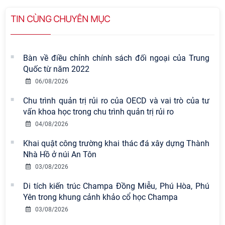
TIN CÙNG CHUYÊN MỤC
Bàn về điều chỉnh chính sách đối ngoại của Trung
Quốc từ năm 2022
06/08/2026
Chu trình quản trị rủi ro của OECD và vai trò của tư
vấn khoa học trong chu trình quản trị rủi ro
04/08/2026
Khai quật công trường khai thác đá xây dựng Thành
Nhà Hồ ở núi An Tôn
Viện Hàn lâm Khoa học xã hội Việt
03/08/2026
Nam có 02 tác phẩm đạt giải khuyến
Di tích kiến trúc Champa Đồng Miễu, Phú Hòa, Phú
khích tại Cuộc thi chính luận bảo vệ
Yên trong khung cảnh khảo cổ học Champa
nền tảng tư tưởng của Đảng năm
2026
03/08/2026