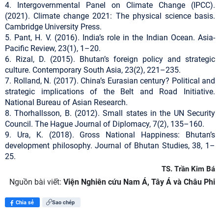
4. Intergovernmental Panel on Climate Change (IPCC).
(2021). Climate change 2021: The physical science basis.
Cambridge University Press.
5. Pant, H. V. (2016). India’s role in the Indian Ocean. Asia-
Pacific Review, 23(1), 1–20.
6. Rizal, D. (2015). Bhutan’s foreign policy and strategic
culture. Contemporary South Asia, 23(2), 221–235.
7. Rolland, N. (2017). China’s Eurasian century? Political and
strategic implications of the Belt and Road Initiative.
National Bureau of Asian Research.
8. Thorhallsson, B. (2012). Small states in the UN Security
Council. The Hague Journal of Diplomacy, 7(2), 135–160.
9. Ura, K. (2018). Gross National Happiness: Bhutan’s
development philosophy. Journal of Bhutan Studies, 38, 1–
25.
TS. Trần Kim Bá
Nguồn bài viết:
Viện Nghiên cứu Nam Á, Tây Á và Châu Phi
Chia sẻ
Sao chép