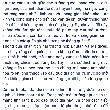
đa cực, cạnh tranh giữa các cường quốc không còn bị giới
hạn trong các hình thái đối đầu truyền thống mà ngày càng
mở rộng sang nhiều lĩnh vực và không gian khác nhau, từ
kinh tế, công nghệ cho đến các vấn đề phi truyền thống như
biến đổi khí hậu hay an ninh năng lượng. Sự chuyển đổi này
không chỉ làm gia tăng mức độ phức tạp của môi trường
chiến lược, mà còn tái cấu trúc vai trò và không gian hành
động của các quốc gia nhỏ trong hệ thống quốc tế.
Thông qua phân tích hai trường hợp Bhutan và Maldives,
cho thấy rằng các quốc gia nhỏ không đơn thuần là những
chủ thể bị chi phối, mà đang ngày càng thể hiện năng lực
thích ứng chiến lược đáng kể. Tuy nhiên, sự thích ứng này
không diễn ra theo một mô hình chung, mà mang tính phân
hóa rõ rệt, phụ thuộc vào cấu trúc địa chính trị, mức độ mở
của không gian chiến lược và năng lực nội tại của từng quốc
gia.
Cụ thể, Bhutan đại diện cho mô hình thích ứng dựa trên ổn
định và kiểm soát rủi ro. Trong một môi trường địa chính trị
mang tính ràng buộc cao, quốc gia này lựa chọn cách tiếp
cận thận trọng, chấp nhận mức độ phụ thuộc nhất định để