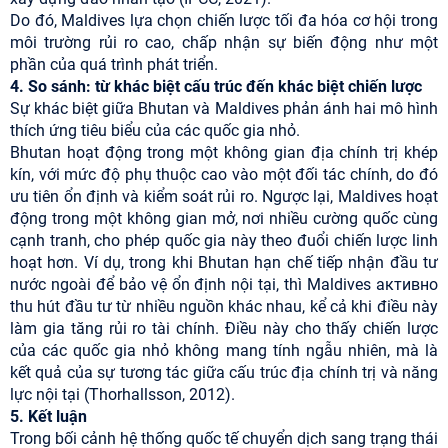
Do đó, Maldives lựa chọn chiến lược tối đa hóa cơ hội trong
môi trường rủi ro cao, chấp nhận sự biến động như một
phần của quá trình phát triển.
4. So sánh: từ khác biệt cấu trúc đến khác biệt chiến lược
Sự khác biệt giữa Bhutan và Maldives phản ánh hai mô hình
thích ứng tiêu biểu của các quốc gia nhỏ.
Bhutan hoạt động trong một không gian địa chính trị khép
kín, với mức độ phụ thuộc cao vào một đối tác chính, do đó
ưu tiên ổn định và kiểm soát rủi ro. Ngược lại, Maldives hoạt
động trong một không gian mở, nơi nhiều cường quốc cùng
cạnh tranh, cho phép quốc gia này theo đuổi chiến lược linh
hoạt hơn. Ví dụ, trong khi Bhutan hạn chế tiếp nhận đầu tư
nước ngoài để bảo vệ ổn định nội tại, thì Maldives активно
thu hút đầu tư từ nhiều nguồn khác nhau, kể cả khi điều này
làm gia tăng rủi ro tài chính. Điều này cho thấy chiến lược
của các quốc gia nhỏ không mang tính ngẫu nhiên, mà là
kết quả của sự tương tác giữa cấu trúc địa chính trị và năng
lực nội tại (Thorhallsson, 2012).
5. Kết luận
Trong bối cảnh hệ thống quốc tế chuyển dịch sang trạng thái