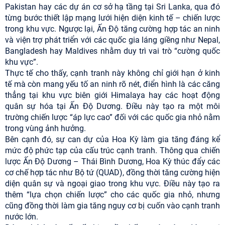
Pakistan hay các dự án cơ sở hạ tầng tại Sri Lanka, qua đó
từng bước thiết lập mạng lưới hiện diện kinh tế – chiến lược
trong khu vực. Ngược lại, Ấn Độ tăng cường hợp tác an ninh
và viện trợ phát triển với các quốc gia láng giềng như Nepal,
Bangladesh hay Maldives nhằm duy trì vai trò “cường quốc
khu vực”.
Thực tế cho thấy, cạnh tranh này không chỉ giới hạn ở kinh
tế mà còn mang yếu tố an ninh rõ nét, điển hình là các căng
thẳng tại khu vực biên giới Himalaya hay các hoạt động
quân sự hóa tại Ấn Độ Dương. Điều này tạo ra một môi
trường chiến lược “áp lực cao” đối với các quốc gia nhỏ nằm
trong vùng ảnh hưởng.
Bên cạnh đó, sự can dự của Hoa Kỳ làm gia tăng đáng kể
mức độ phức tạp của cấu trúc cạnh tranh. Thông qua chiến
lược Ấn Độ Dương – Thái Bình Dương, Hoa Kỳ thúc đẩy các
cơ chế hợp tác như Bộ tứ (QUAD), đồng thời tăng cường hiện
diện quân sự và ngoại giao trong khu vực. Điều này tạo ra
thêm “lựa chọn chiến lược” cho các quốc gia nhỏ, nhưng
cũng đồng thời làm gia tăng nguy cơ bị cuốn vào cạnh tranh
nước lớn.