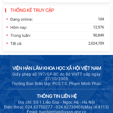
Lễ ký kết Thỏa thuận hợp tác giữa
THỐNG KÊ TRUY CẬP
Viện Hàn lâm Khoa học xã hội Việt
Nam và Tỉnh ủy Cao Bằng
Đang online:
104
Hôm nay:
12,976
Trong tuần:
90,849
Tất cả:
2,024,709
VIỆN HÀN LÂM KHOA HỌC XÃ HỘI VIỆT NAM
Giấy phép số 197/GP-BC do Bộ VHTT cấp ngày
27/10/2005
Trưởng Ban Biên tập: PGS.TS. Phạm Minh Phúc
THÔNG TIN LIÊN HỆ
Địa chỉ: Số 1 Liễu Giai - Ngọc Hà - Hà Nội
Điện thoại: 024.62750277 - 024.62730408(Máy lẻ 4113)
Email: banbientap@vass.gov.vn