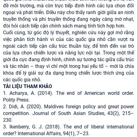
đề môi trường, mà còn trực tiếp định hình các lựa chọn đối
ngoại và phát triển. Điều này cho thấy ranh giới giữa an ninh
truyền thống và phi truyền thống đang ngày càng mờ nhạt,
đòi hỏi cách tiếp cận chính sách mang tính tích hợp hơn.
Cuối cùng, từ góc độ lý thuyết, nghiên cứu này gợi mở rằng
việc phân tích hành vi của các quốc gia nhỏ cần vượt ra
ngoài cách tiếp cận cấu trúc thuần túy, để tính đến vai trò
của lựa chọn chiến lược và năng lực nội tại. Trong một thế
giới đa cực đang định hình, chính sự tương tác giữa cấu trúc
và tác nhân – thay vì chỉ một trong hai yếu tố – mới là chìa
khóa để lý giải sự đa dạng trong chiến lược thích ứng của
các quốc gia nhỏ.
TÀI LIỆU THAM KHẢO
1. Acharya, A. (2014). The end of American world order.
Polity Press.
2. Didi, A. (2020). Maldives foreign policy and great power
competition. Journal of South Asian Studies, 43(2), 215–
230.
3. Ikenberry, G. J. (2018). The end of liberal international
order? International Affairs, 94(1), 7–23.