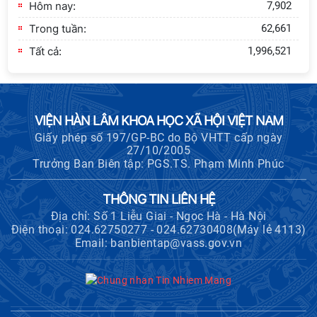
Hôm nay:
7,902
Trong tuần:
62,661
Tất cả:
1,996,521
VIỆN HÀN LÂM KHOA HỌC XÃ HỘI VIỆT NAM
Giấy phép số 197/GP-BC do Bộ VHTT cấp ngày
27/10/2005
Trưởng Ban Biên tập: PGS.TS. Phạm Minh Phúc
THÔNG TIN LIÊN HỆ
Địa chỉ: Số 1 Liễu Giai - Ngọc Hà - Hà Nội
Điện thoại: 024.62750277 - 024.62730408(Máy lẻ 4113)
Email: banbientap@vass.gov.vn