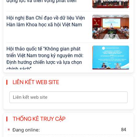
động lực và triển vọng phát triển"
Hội nghị Ban Chỉ đạo về dữ liệu Viện
Hàn lâm Khoa học xã hội Việt Nam
Hội thảo quốc tế "Không gian phát
triển Việt Nam trong kỷ nguyên mới:
Định hướng chiến lược và lựa chọn
chính sách”
LIÊN KẾT WEB SITE
Khai quật công trường khai thác đá
xây dựng Thành Nhà Hồ ở núi An
Tôn
Thông báo bổ sung về việc tuyển
THỐNG KÊ TRUY CẬP
sinh đào tạo trình độ tiến sĩ đợt 1
năm 2026
Đang online:
84