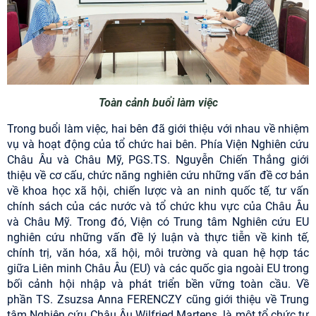
Toàn cảnh buổi làm việc
Trong buổi làm việc
, hai bên đã giới thiệu với nhau về nhiệm
vụ và hoạt động của tổ chức hai bên. Phía Viện Nghiên cứu
Châu Âu và Châu Mỹ, PGS.TS. Nguyễn Chiến Thắng giới
thiệu về cơ cấu,
chức năng nghiên cứu những vấn đề cơ bản
về khoa học xã hội, chiến lược và an ninh quốc tế, tư vấn
chính sách của các nước và tổ chức khu vực của Châu Âu
và Châu Mỹ. Trong đó, Viện có Trung tâm Nghiên cứu EU
nghiên cứu những vấn đề lý luận và thực tiễn về kinh tế,
chính trị, văn hóa, xã hội, môi trường và quan hệ hợp tác
giữa Liên minh Châu Âu (EU) và các quốc gia ngoài EU trong
bối cảnh hội nhập và phát triển bền vững toàn cầu. Về
phần
T
S. Zsuzsa Anna FERENCZY cũng giới thiệu về Trung
tâm Nghiên cứu Châu Âu Wilfried Martens
là một tổ chức tư