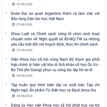
07/08/2026
Đoàn Đại sứ quán Argentina thăm và làm việc với
Bảo tàng Dân tộc học Việt Nam
07/08/2026
Khoa Luật và Chính sách công tổ chức sinh hoạt
chuyên môn về "Nghị quyết số 80-NQ/TW và những
yêu cầu mới đối với hoạch định, thực thi chính sách
Viện Hàn lâm Khoa học xã hội Việt
07/08/2026
Nam có 02 tác phẩm đạt giải khuyến
khích tại Cuộc thi chính luận bảo vệ
Viện Khoa học xã hội vùng Nam Bộ tham gia phối
nền tảng tư tưởng của Đảng năm
hợp chỉnh lý hiện vật khu di tích khảo cổ học Óc Eo -
2026
Ba Thê (An Giang) phục vụ công tác lập hồ sơ di
06/08/2026
Chi bộ Viện Sử học tổ chức Tọa đàm
chuyên đề: Đẩy mạnh học tập, thực
Tập huấn quy trình biên tập và xuất bản Tạp chí
hành tư tưởng, đạo đức, phương
Ngôn ngữ, Ấn phẩm Từ điển học và Bách khoa thư
pháp, phong cách Hồ Chí Minh trong
06/08/2026
giai đoạn phát triển mới
Đảng ủy Học viện Khoa học xã hội phát huy vai trò