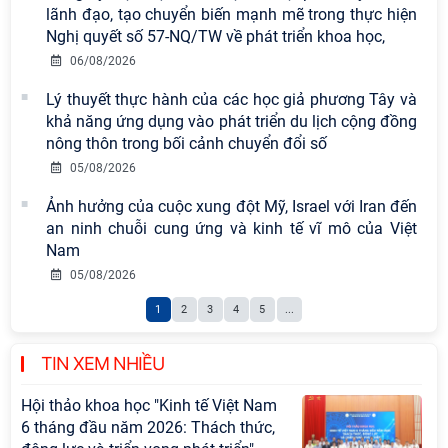
Hội thảo khoa học quốc tế “Không
lãnh đạo, tạo chuyển biến mạnh mẽ trong thực hiện
gian phát triển Việt Nam trong kỷ
Nghị quyết số 57-NQ/TW về phát triển khoa học,
nguyên mới: Định hướng chiến lược
06/08/2026
và lựa chọn chính sách” sẽ diễn ra
Lý thuyết thực hành của các học giả phương Tây và
vào thứ ba, ngày 28/7/2026
khả năng ứng dụng vào phát triển du lịch cộng đồng
Tọa đàm Giao lưu chuyên đề về
nông thôn trong bối cảnh chuyển đổi số
những kinh nghiệm quan trọng của
05/08/2026
Đảng Cộng sản Trung Quốc và Đảng
Ảnh hưởng của cuộc xung đột Mỹ, Israel với Iran đến
Cộng sản Việt Nam trong lãnh đạo
an ninh chuỗi cung ứng và kinh tế vĩ mô của Việt
sự nghiệp xây dựng chủ nghĩa xã hội
Nam
Hội nghị Lãnh đạo Viện Hàn lâm
05/08/2026
Khoa học xã hội Việt Nam làm việc
1
2
3
4
5
...
với Ban Chủ nhiệm các Chương trình
khoa học và công nghệ trọng điểm
cấp Bộ
TIN XEM NHIỀU
Hội thảo khoa học "Kinh tế Việt Nam
6 tháng đầu năm 2026: Thách thức,