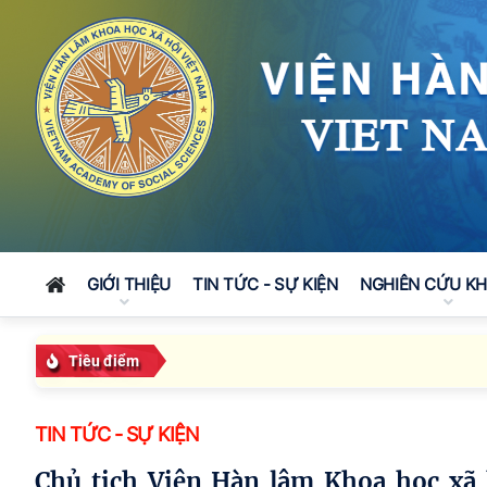
GIỚI THIỆU
TIN TỨC - SỰ KIỆN
NGHIÊN CỨU K
Tiêu điểm
TIN TỨC - SỰ KIỆN
Chủ tịch Viện Hàn lâm Khoa học xã hội Việt Nam tham dự chuỗi hoạt động kỷ