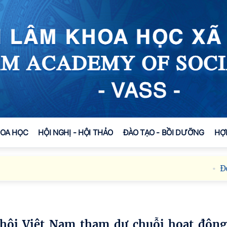
HOA HỌC
HỘI NGHỊ - HỘI THẢO
ĐÀO TẠO - BỒI DƯỠNG
HỢ
Đoàn công 