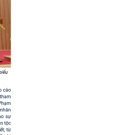
biểu
o cáo
 tham
 Phạm
 nhân
ho sự
ân tộc
ết;
từ