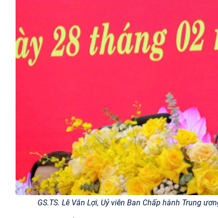
GS.TS. Lê Văn Lợi, Uỷ viên Ban Chấp hành Trung ương