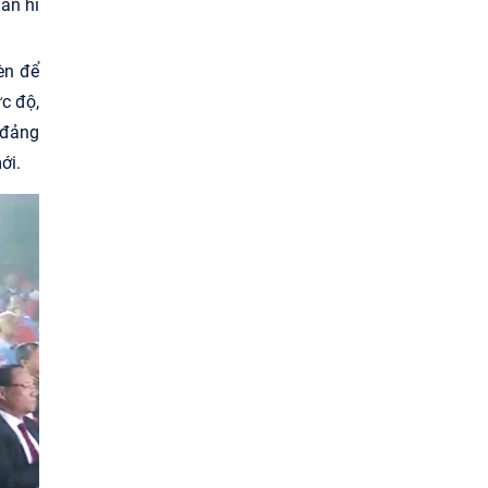
hần hi
rèn để
c độ,
đảng
ới.