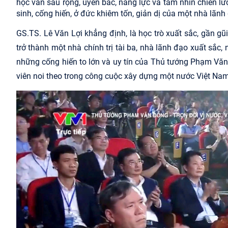
học vấn sâu rộng, uyên bác, năng lực và tầm nhìn chiến lư
sinh, cống hiến, ở đức khiêm tốn, giản dị của một nhà lã
GS.TS. Lê Văn Lợi khẳng định,
là học trò xuất sắc, gần gũ
trở thành một
nhà
chính trị
tài ba,
nhà lãnh đạo xuất sắ
c,
những cống hiến to lớn và uy tín của Thủ tướng Phạm V
viên noi theo trong công cuộc xây dựng một nước Việt Na