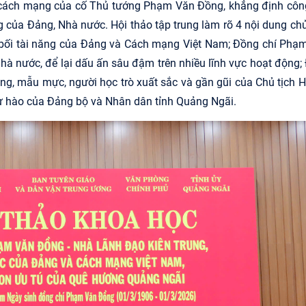
 cách mạng của cố Thủ tướng Phạm Văn Đồng, khẳng định công
g của Đảng, Nhà nước. Hội thảo tập trung làm rõ 4 nội dung chủ
 bối tài năng của Đảng và Cách mạng Việt Nam; Đồng chí Phạ
Nhà nước, để lại dấu ấn sâu đậm trên nhiều lĩnh vực hoạt động;
, mẫu mực, người học trò xuất sắc và gần gũi của Chủ tịch H
ự
hào
của Đảng bộ và Nhân dân tỉnh Quảng Ngãi.