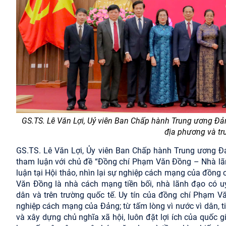
GS.TS. Lê Văn Lợi, Uỷ viên Ban Chấp hành Trung ương Đản
địa phương và tr
GS.TS. Lê Văn Lợi, Ủy viên Ban Chấp hành Trung ương Đ
tham luận
với chủ đề “Đồng chí Phạm Văn Đồng – Nhà lãn
luận tại Hội thảo, nhìn lại sự nghiệp cách mạng của đồn
Văn Đồng
là
nhà cách mạng tiền bối, nhà lãnh đạo có uy 
dân
và trên trường quốc tế. Uy tín của đồng chí Phạm 
nghiệp cách mạng của Đảng;
từ tấm lòng vì nước vì dân, 
và xây dựng chủ nghĩa xã hội, luôn đặt lợi ích của quốc gi