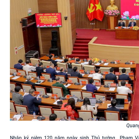
Quang
Nhân kỷ niệm 120 năm ngày sinh
Thủ tướng
Phạm Vă