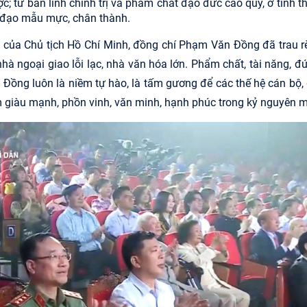
ợc;
từ bản lĩnh chính trị và phẩm chất đạo đức cao quý, ở tinh t
nh đạo mẫu mực, chân thành.
i của Chủ tịch Hồ Chí Minh,
đồng chí Phạm Văn Đồng
đã trau 
nhà ngoại giao lỗi lạ
c,
nhà văn hóa lớ
n.
Phẩm chất, tài năng, đứ
ăn Đồng
luôn là
niềm tự hào, là tấm
gương để các thế hệ cán bộ,
m giàu mạnh, phồn vinh, văn minh, hạnh phúc
trong kỷ nguyên m