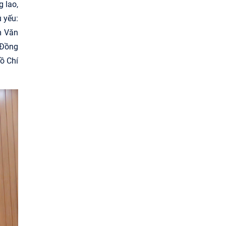
 lao,
 yếu:
m Văn
 Đồng
ồ Chí