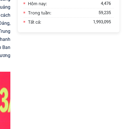
Hôm nay:
4,476
Quảng
Trong tuần:
59,235
 cách
Tất cả:
1,993,095
Đảng,
Trung
Thanh
n Ban
 ương