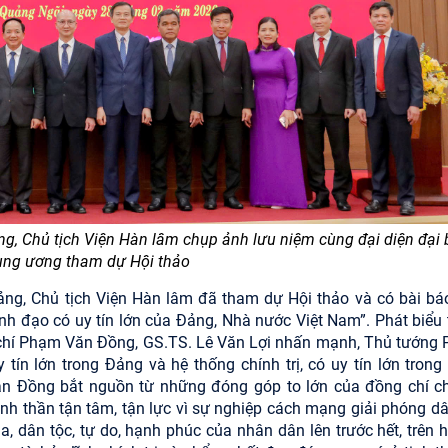
g, Chủ tịch Viện Hàn lâm chụp ảnh lưu niệm cùng đại diện đại 
ung ương tham dự Hội thảo
ảng, Chủ tịch Viện Hàn lâm đã tham dự Hội thảo
và có bài bá
h đạo có uy tín lớn của Đảng, Nhà nước Việt Nam”
. Phát biểu
g chí Phạm Văn Đồng, GS.TS. Lê Văn Lợi nhấn mạnh, Thủ tướng
tín lớn trong Đảng và hệ thống chính trị, có uy tín lớn trong
Văn Đồng bắt nguồn
từ những đóng góp to lớn của đồng chí c
tinh thần tận tâm, tận lực vì sự nghiệp cách mạng giải phóng d
a, dân tộc, tự do, hạnh phúc của nhân dân lên trước hết, trên h