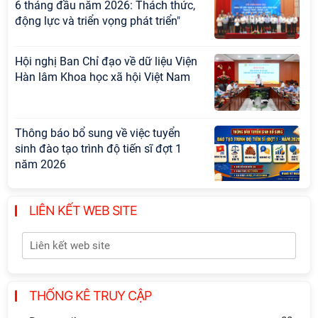
6 tháng đầu năm 2026: Thách thức,
động lực và triển vọng phát triển"
Hội nghị Ban Chỉ đạo về dữ liệu Viện
Hàn lâm Khoa học xã hội Việt Nam
Thông báo bổ sung về việc tuyển
sinh đào tạo trình độ tiến sĩ đợt 1
năm 2026
Hội thảo quốc tế "Không gian phát
LIÊN KẾT WEB SITE
triển Việt Nam trong kỷ nguyên mới:
Định hướng chiến lược và lựa chọn
chính sách”
Khai quật công trường khai thác đá
THỐNG KÊ TRUY CẬP
xây dựng Thành Nhà Hồ ở núi An
Tôn