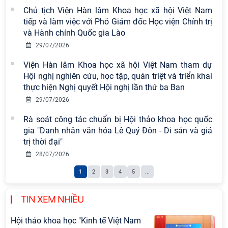
Chủ tịch Viện Hàn lâm Khoa học xã hội Việt Nam
Chi bộ Viện Sử học tổ chức Tọa đàm
tiếp và làm việc với Phó Giám đốc Học viện Chính trị
chuyên đề: Đẩy mạnh học tập, thực
và Hành chính Quốc gia Lào
hành tư tưởng, đạo đức, phương
29/07/2026
pháp, phong cách Hồ Chí Minh trong
Viện Hàn lâm Khoa học xã hội Việt Nam tham dự
giai đoạn phát triển mới
Hội nghị nghiên cứu, học tập, quán triệt và triển khai
Hội thảo khoa học quốc tế “Không
thực hiện Nghị quyết Hội nghị lần thứ ba Ban
gian phát triển Việt Nam trong kỷ
29/07/2026
nguyên mới: Định hướng chiến lược
Rà soát công tác chuẩn bị Hội thảo khoa học quốc
và lựa chọn chính sách” sẽ diễn ra
gia "Danh nhân văn hóa Lê Quý Đôn - Di sản và giá
vào thứ ba, ngày 28/7/2026
trị thời đại"
Hội nghị Lãnh đạo Viện Hàn lâm
28/07/2026
Khoa học xã hội Việt Nam làm việc
1
2
3
4
5
...
với Ban Chủ nhiệm các Chương trình
khoa học và công nghệ trọng điểm
cấp Bộ
TIN XEM NHIỀU
Hội thảo khoa học "Kinh tế Việt Nam