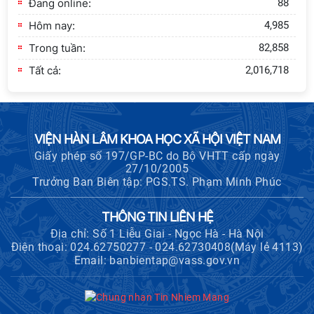
Đang online:
88
Hôm nay:
4,985
Trong tuần:
82,858
Tất cả:
2,016,718
VIỆN HÀN LÂM KHOA HỌC XÃ HỘI VIỆT NAM
Giấy phép số 197/GP-BC do Bộ VHTT cấp ngày
27/10/2005
Trưởng Ban Biên tập: PGS.TS. Phạm Minh Phúc
THÔNG TIN LIÊN HỆ
Địa chỉ: Số 1 Liễu Giai - Ngọc Hà - Hà Nội
Điện thoại: 024.62750277 - 024.62730408(Máy lẻ 4113)
Email: banbientap@vass.gov.vn