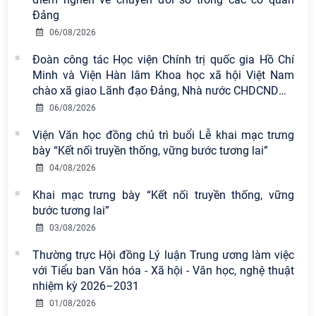
Đảng
06/08/2026
Đoàn công tác Học viện Chính trị quốc gia Hồ Chí
Minh và Viện Hàn lâm Khoa học xã hội Việt Nam
chào xã giao Lãnh đạo Đảng, Nhà nước CHDCND
…
06/08/2026
Viện Văn học đồng chủ trì buổi Lễ khai mạc trưng
bày “Kết nối truyền thống, vững bước tương lai”
04/08/2026
Viện Hàn lâm Khoa học xã hội Việt
Khai mạc trưng bày “Kết nối truyền thống, vững
Nam có 02 tác phẩm đạt giải khuyến
bước tương lai”
khích tại Cuộc thi chính luận bảo vệ
nền tảng tư tưởng của Đảng năm
03/08/2026
2026
Thường trực Hội đồng Lý luận Trung ương làm việc
với Tiểu ban Văn hóa - Xã hội - Văn học, nghệ thuật
Viện Hàn lâm Khoa học xã hội Việt
nhiệm kỳ 2026–2031
Nam công bố các quyết định về
công tác cán bộ
01/08/2026