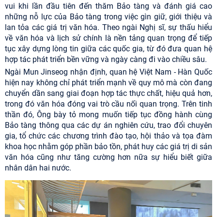
vui khi lần đầu tiên đến thăm Bảo tàng và đánh giá cao
những nỗ lực của Bảo tàng trong việc gìn giữ, giới thiệu và
lan tỏa các giá trị văn hóa. Theo ngài Nghị sĩ, sự thấu hiểu
về văn hóa và lịch sử chính là nền tảng quan trọng để tiếp
tục xây dựng lòng tin giữa các quốc gia, từ đó đưa quan hệ
hợp tác phát triển bền vững và ngày càng đi vào chiều sâu.
Ngài Mun Jinseog nhận định, quan hệ Việt Nam - Hàn Quốc
hiện nay không chỉ phát triển mạnh về quy mô mà còn đang
chuyển dần sang giai đoạn hợp tác thực chất, hiệu quả hơn,
trong đó văn hóa đóng vai trò cầu nối quan trọng. Trên tinh
thần đó, Ông bày tỏ mong muốn tiếp tục đồng hành cùng
Bảo tàng thông qua các dự án nghiên cứu, trao đổi chuyên
gia, tổ chức các chương trình đào tạo, hội thảo và tọa đàm
khoa học nhằm góp phần bảo tồn, phát huy các giá trị di sản
văn hóa cũng như tăng cường hơn nữa sự hiểu biết giữa
nhân dân hai nước.