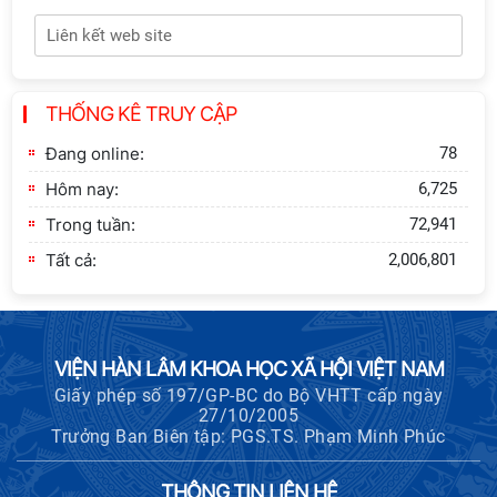
Hội thảo quốc tế "Không gian phát
triển Việt Nam trong kỷ nguyên mới:
Định hướng chiến lược và lựa chọn
chính sách”
THỐNG KÊ TRUY CẬP
Khai quật công trường khai thác đá
xây dựng Thành Nhà Hồ ở núi An
Đang online:
78
Tôn
Hôm nay:
6,725
Trong tuần:
72,941
Tất cả:
2,006,801
VIỆN HÀN LÂM KHOA HỌC XÃ HỘI VIỆT NAM
Giấy phép số 197/GP-BC do Bộ VHTT cấp ngày
27/10/2005
Trưởng Ban Biên tập: PGS.TS. Phạm Minh Phúc
THÔNG TIN LIÊN HỆ