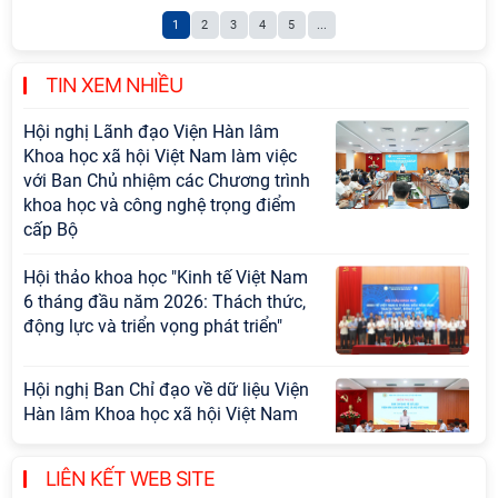
Viện Hàn lâm Khoa học xã hội Việt
1
2
3
4
5
...
Nam công bố các quyết định về
công tác cán bộ
TIN XEM NHIỀU
Hội nghị Lãnh đạo Viện Hàn lâm
Khoa học xã hội Việt Nam làm việc
với Ban Chủ nhiệm các Chương trình
khoa học và công nghệ trọng điểm
cấp Bộ
Hội thảo khoa học "Kinh tế Việt Nam
6 tháng đầu năm 2026: Thách thức,
động lực và triển vọng phát triển"
Hội nghị Ban Chỉ đạo về dữ liệu Viện
Hàn lâm Khoa học xã hội Việt Nam
LIÊN KẾT WEB SITE