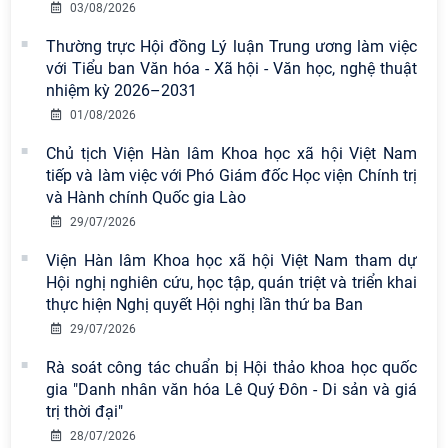
nền tảng tư tưởng của Đảng năm
03/08/2026
2026
Thường trực Hội đồng Lý luận Trung ương làm việc
với Tiểu ban Văn hóa - Xã hội - Văn học, nghệ thuật
Chi bộ Viện Sử học tổ chức Tọa đàm
nhiệm kỳ 2026–2031
chuyên đề: Đẩy mạnh học tập, thực
hành tư tưởng, đạo đức, phương
01/08/2026
pháp, phong cách Hồ Chí Minh trong
Chủ tịch Viện Hàn lâm Khoa học xã hội Việt Nam
giai đoạn phát triển mới
tiếp và làm việc với Phó Giám đốc Học viện Chính trị
và Hành chính Quốc gia Lào
Hội thảo khoa học quốc tế “Không
29/07/2026
gian phát triển Việt Nam trong kỷ
nguyên mới: Định hướng chiến lược
Viện Hàn lâm Khoa học xã hội Việt Nam tham dự
và lựa chọn chính sách” sẽ diễn ra
Hội nghị nghiên cứu, học tập, quán triệt và triển khai
vào thứ ba, ngày 28/7/2026
thực hiện Nghị quyết Hội nghị lần thứ ba Ban
29/07/2026
Tọa đàm Giao lưu chuyên đề về
những kinh nghiệm quan trọng của
Rà soát công tác chuẩn bị Hội thảo khoa học quốc
Đảng Cộng sản Trung Quốc và Đảng
gia "Danh nhân văn hóa Lê Quý Đôn - Di sản và giá
Cộng sản Việt Nam trong lãnh đạo
trị thời đại"
sự nghiệp xây dựng chủ nghĩa xã hội
28/07/2026